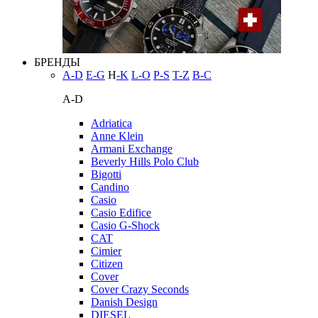
БРЕНДЫ
A-D
E-G
H
-K
L-O
P-S
T-Z
В-С
A-D
Adriatica
Anne Klein
Armani Exchange
Beverly Hills Polo Club
Bigotti
Candino
Casio
Casio Edifice
Casio G-Shock
CAT
Cimier
Citizen
Cover
Cover Crazy Seconds
Danish Design
DIESEL