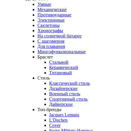
Умные
Механические
Противоударные
Электронные
Скелетоны
Хронографы
На солнечной батарее
С шагомером
Для плавания
Многофункциональные
Браслет
Стальной
Керамический
Титановый
Стиль
Классический стиль
Дизайнерские
Военный стиль
Спортивный стиль
Дайверские
Топ-бренды
Jacques Lemans
L'Duchen
Cover
Swiss Military Hanowa