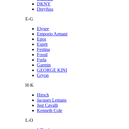
DKNY
Dreyfuss
E-G
Elysee
Emporio Armani
Epos
Esprit
Festina
Fossil
Furla
Garmin
GEORGE KINI
Gryon
H-K
Hirsch
Jacques Lemans
Just Cavalli
Kenneth Cole
L-O