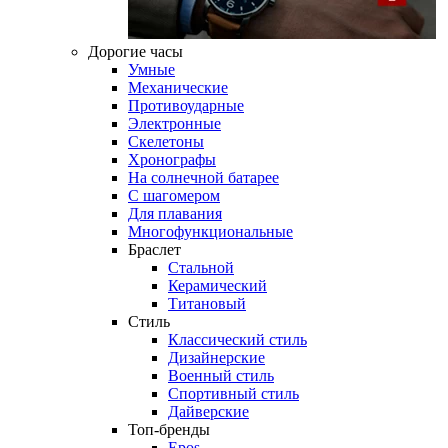
Дорогие часы
Умные
Механические
Противоударные
Электронные
Скелетоны
Хронографы
На солнечной батарее
С шагомером
Для плавания
Многофункциональные
Браслет
Стальной
Керамический
Титановый
Стиль
Классический стиль
Дизайнерские
Военный стиль
Спортивный стиль
Дайверские
Топ-бренды
Epos