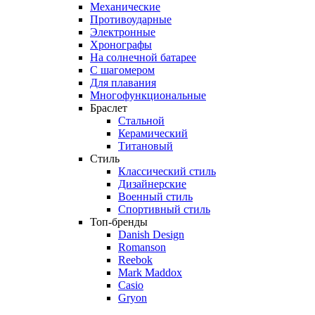
Механические
Противоударные
Электронные
Хронографы
На солнечной батарее
С шагомером
Для плавания
Многофункциональные
Браслет
Стальной
Керамический
Титановый
Стиль
Классический стиль
Дизайнерские
Военный стиль
Спортивный стиль
Топ-бренды
Danish Design
Romanson
Reebok
Mark Maddox
Casio
Gryon