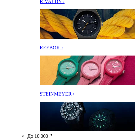
RIVALDY ›
REEBOK ›
STEINMEYER ›
До 10 000 ₽