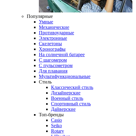
Популярные
Умные
Механические
Противоударные
Электронные
Скелетоны
Хронографы
На солнечной батарее
С шагомером
С пульсометром
Для плавания
Мультифункциональные
Стиль
Классический стиль
Дизайнерские
Военный стиль
Спортивный стиль
Дайверские
Топ-бренды
Casio
Seiko
Rotary