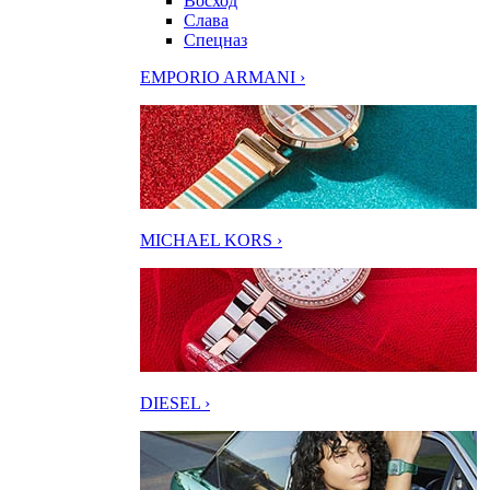
Восход
Слава
Спецназ
EMPORIO ARMANI ›
MICHAEL KORS ›
DIESEL ›