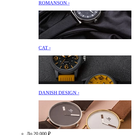
ROMANSON ›
CAT ›
DANISH DESIGN ›
До 20 000 ₽