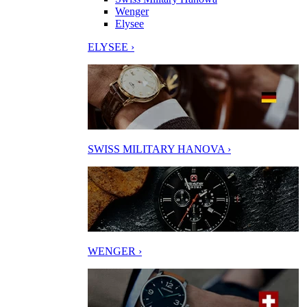
Wenger
Elysee
ELYSEE ›
SWISS MILITARY HANOVA ›
WENGER ›