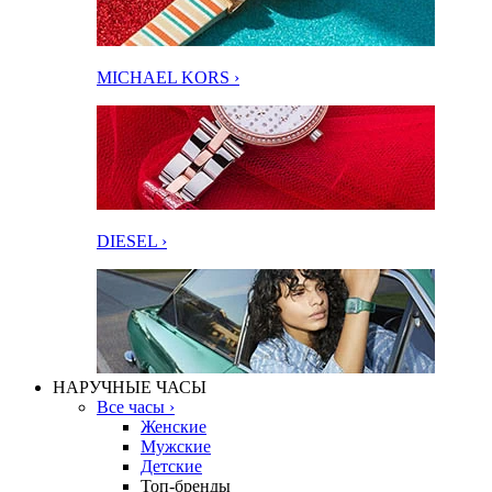
MICHAEL KORS ›
DIESEL ›
НАРУЧНЫЕ ЧАСЫ
Все часы ›
Женские
Мужские
Детские
Топ-бренды