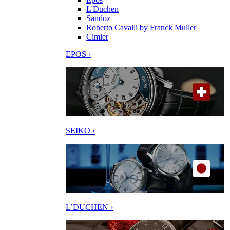
L'Duchen
Sandoz
Roberto Cavalli by Franck Muller
Cimier
EPOS ›
SEIKO ›
L’DUCHEN ›