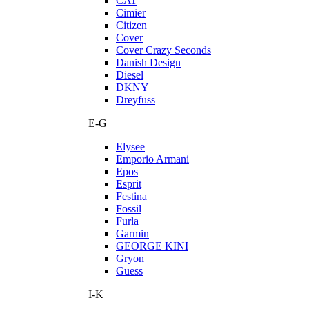
CAT
Cimier
Citizen
Cover
Cover Crazy Seconds
Danish Design
Diesel
DKNY
Dreyfuss
E-G
Elysee
Emporio Armani
Epos
Esprit
Festina
Fossil
Furla
Garmin
GEORGE KINI
Gryon
Guess
I-K