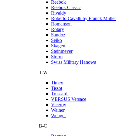
Reebok
Reebok Classic
Rivaldy
Roberto Cavalli by Franck Muller
Romanson
Rotary
Sandoz
Seiko
Skagen
Steinmeyer
Storm
Swiss Military Hanowa
T-W
Timex
Tissot
Trussardi
VERSUS Versace
Viceroy
Wainer
Wenger
В-С