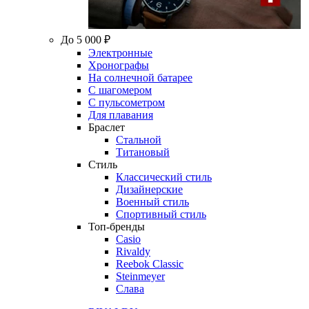
До 5 000 ₽
Электронные
Хронографы
На солнечной батарее
С шагомером
С пульсометром
Для плавания
Браслет
Стальной
Титановый
Стиль
Классический стиль
Дизайнерские
Военный стиль
Спортивный стиль
Топ-бренды
Casio
Rivaldy
Reebok Classic
Steinmeyer
Слава