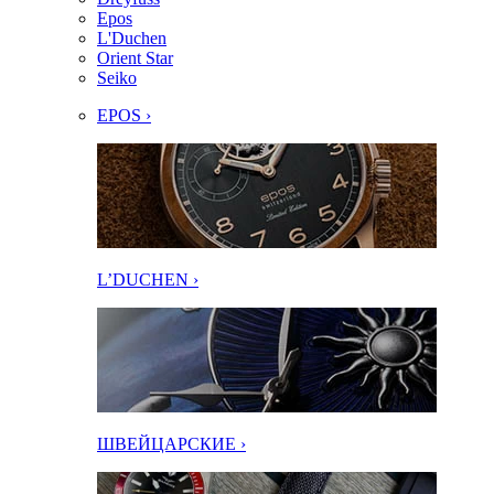
Epos
L'Duchen
Orient Star
Seiko
EPOS ›
L’DUCHEN ›
ШВЕЙЦАРСКИЕ ›