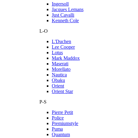
Ingersoll
Jacques Lemans
Just Cavalli
Kenneth Cole
L-O
L'Duchen
Lee Cooper
Lotus
Mark Maddox
Maserati
Morellato
Nautica
Obaku
Orient
Orient Star
P-S
Pierre Petit
Police
Premiumstyle
Puma
Quantum