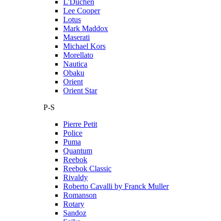
L'Duchen
Lee Cooper
Lotus
Mark Maddox
Maserati
Michael Kors
Morellato
Nautica
Obaku
Orient
Orient Star
P-S
Pierre Petit
Police
Puma
Quantum
Reebok
Reebok Classic
Rivaldy
Roberto Cavalli by Franck Muller
Romanson
Rotary
Sandoz