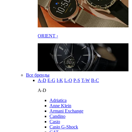
ORIENT ›
Все бренды
A-D
E-G
I-K
L-O
P-S
T-W
В-С
A-D
Adriatica
Anne Klein
Armani Exchange
Candino
Casio
Casio G-Shock