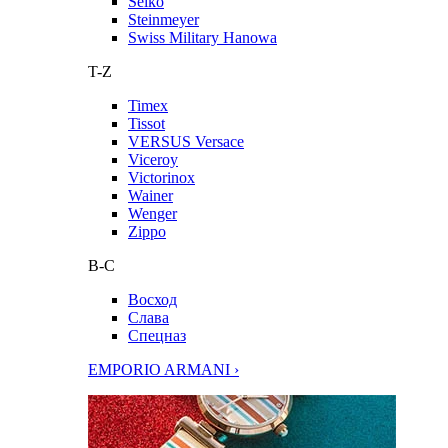
Seiko
Steinmeyer
Swiss Military Hanowa
T-Z
Timex
Tissot
VERSUS Versace
Viceroy
Victorinox
Wainer
Wenger
Zippo
В-С
Восход
Слава
Спецназ
EMPORIO ARMANI ›