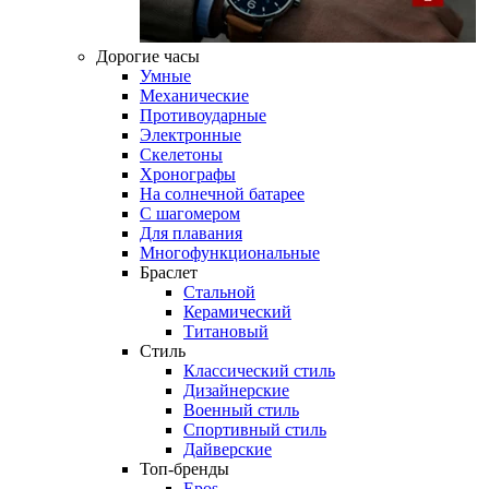
Дорогие часы
Умные
Механические
Противоударные
Электронные
Скелетоны
Хронографы
На солнечной батарее
С шагомером
Для плавания
Многофункциональные
Браслет
Стальной
Керамический
Титановый
Стиль
Классический стиль
Дизайнерские
Военный стиль
Спортивный стиль
Дайверские
Топ-бренды
Epos