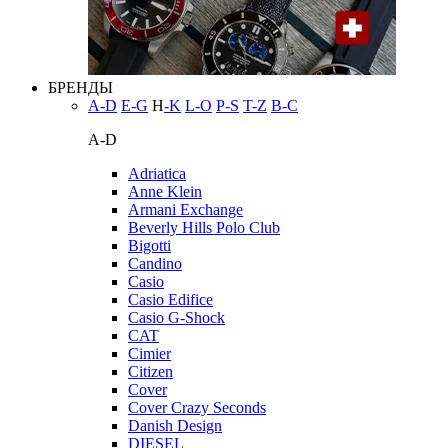
БРЕНДЫ
A-D
E-G
H
-K
L-O
P-S
T-Z
В-С
A-D
Adriatica
Anne Klein
Armani Exchange
Beverly Hills Polo Club
Bigotti
Candino
Casio
Casio Edifice
Casio G-Shock
CAT
Cimier
Citizen
Cover
Cover Crazy Seconds
Danish Design
DIESEL