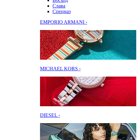
Восход
Слава
Спецназ
EMPORIO ARMANI ›
MICHAEL KORS ›
DIESEL ›