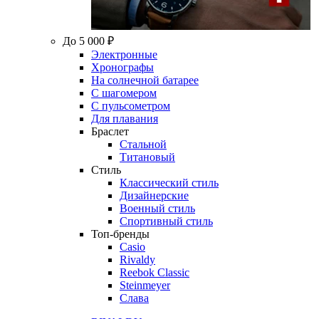
До 5 000 ₽
Электронные
Хронографы
На солнечной батарее
С шагомером
С пульсометром
Для плавания
Браслет
Стальной
Титановый
Стиль
Классический стиль
Дизайнерские
Военный стиль
Спортивный стиль
Топ-бренды
Casio
Rivaldy
Reebok Classic
Steinmeyer
Слава