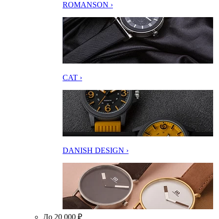
ROMANSON ›
CAT ›
DANISH DESIGN ›
До 20 000 ₽