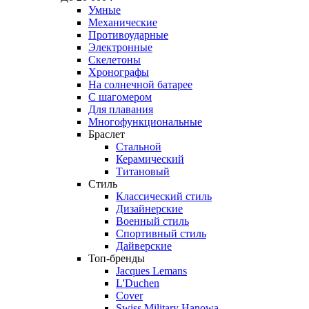
Умные
Механические
Противоударные
Электронные
Скелетоны
Хронографы
На солнечной батарее
С шагомером
Для плавания
Многофункциональные
Браслет
Стальной
Керамический
Титановый
Стиль
Классический стиль
Дизайнерские
Военный стиль
Спортивный стиль
Дайверские
Топ-бренды
Jacques Lemans
L'Duchen
Cover
Swiss Military Hanowa