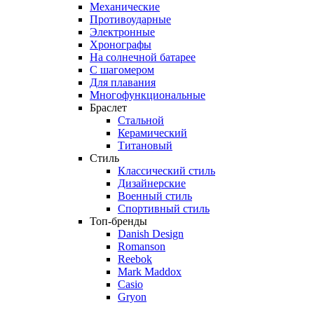
Механические
Противоударные
Электронные
Хронографы
На солнечной батарее
С шагомером
Для плавания
Многофункциональные
Браслет
Стальной
Керамический
Титановый
Стиль
Классический стиль
Дизайнерские
Военный стиль
Спортивный стиль
Топ-бренды
Danish Design
Romanson
Reebok
Mark Maddox
Casio
Gryon