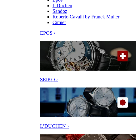
L'Duchen
Sandoz
Roberto Cavalli by Franck Muller
Cimier
EPOS ›
SEIKO ›
L’DUCHEN ›