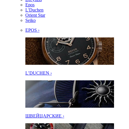
Epos
L'Duchen
Orient Star
Seiko
EPOS ›
L’DUCHEN ›
ШВЕЙЦАРСКИЕ ›