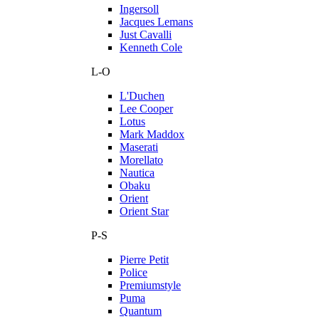
Ingersoll
Jacques Lemans
Just Cavalli
Kenneth Cole
L-O
L'Duchen
Lee Cooper
Lotus
Mark Maddox
Maserati
Morellato
Nautica
Obaku
Orient
Orient Star
P-S
Pierre Petit
Police
Premiumstyle
Puma
Quantum