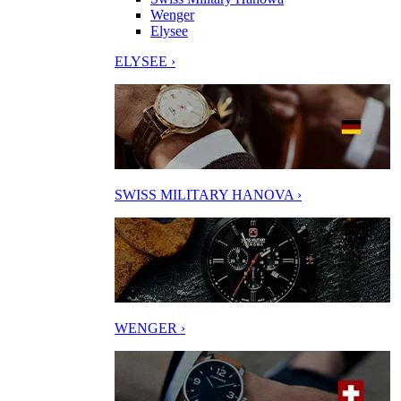
Wenger
Elysee
ELYSEE ›
SWISS MILITARY HANOVA ›
WENGER ›