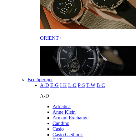
ORIENT ›
Все бренды
A-D
E-G
I-K
L-O
P-S
T-W
В-С
A-D
Adriatica
Anne Klein
Armani Exchange
Candino
Casio
Casio G-Shock