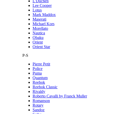
L'Duchen
Lee Cooper
Lotus
Mark Maddox
Maserati
Michael Kors
Morellato
Nautica
Obaku
Orient
Orient Star
P-S
Pierre Petit
Police
Puma
Quantum
Reebok
Reebok Classic
Rivaldy
Roberto Cavalli by Franck Muller
Romanson
Rotary
Sandoz