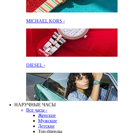
MICHAEL KORS ›
DIESEL ›
НАРУЧНЫЕ ЧАСЫ
Все часы ›
Женские
Мужские
Детские
Топ-бренды