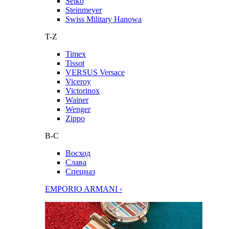
Seiko
Steinmeyer
Swiss Military Hanowa
T-Z
Timex
Tissot
VERSUS Versace
Viceroy
Victorinox
Wainer
Wenger
Zippo
В-С
Восход
Слава
Спецназ
EMPORIO ARMANI ›