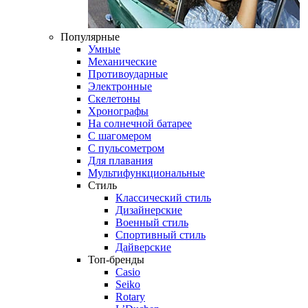
Популярные
Умные
Механические
Противоударные
Электронные
Скелетоны
Хронографы
На солнечной батарее
С шагомером
С пульсометром
Для плавания
Мультифункциональные
Стиль
Классический стиль
Дизайнерские
Военный стиль
Спортивный стиль
Дайверские
Топ-бренды
Casio
Seiko
Rotary