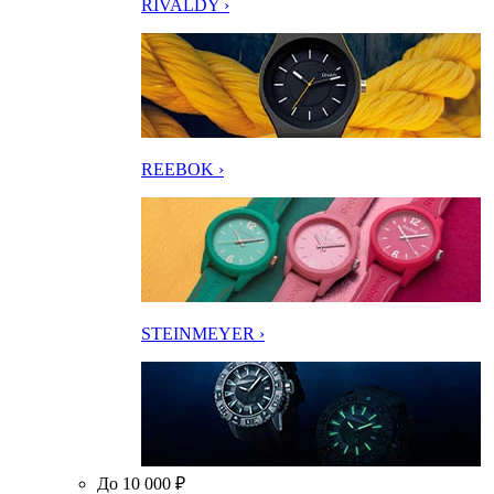
RIVALDY ›
REEBOK ›
STEINMEYER ›
До 10 000 ₽