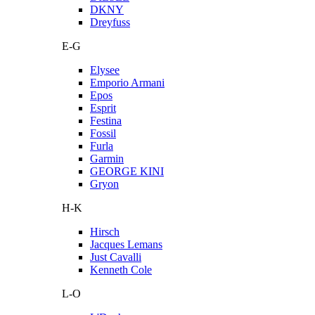
DKNY
Dreyfuss
E-G
Elysee
Emporio Armani
Epos
Esprit
Festina
Fossil
Furla
Garmin
GEORGE KINI
Gryon
H-K
Hirsch
Jacques Lemans
Just Cavalli
Kenneth Cole
L-O