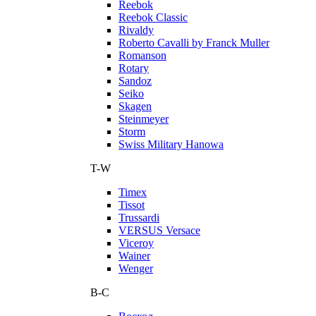
Reebok
Reebok Classic
Rivaldy
Roberto Cavalli by Franck Muller
Romanson
Rotary
Sandoz
Seiko
Skagen
Steinmeyer
Storm
Swiss Military Hanowa
T-W
Timex
Tissot
Trussardi
VERSUS Versace
Viceroy
Wainer
Wenger
В-С