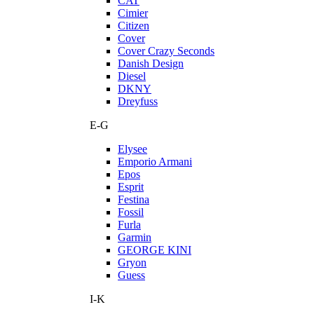
CAT
Cimier
Citizen
Cover
Cover Crazy Seconds
Danish Design
Diesel
DKNY
Dreyfuss
E-G
Elysee
Emporio Armani
Epos
Esprit
Festina
Fossil
Furla
Garmin
GEORGE KINI
Gryon
Guess
I-K