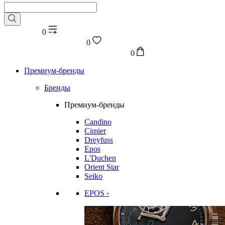
0
0
0
Премиум-бренды
Бренды
Премиум-бренды
Candino
Cimier
Dreyfuss
Epos
L'Duchen
Orient Star
Seiko
EPOS ›