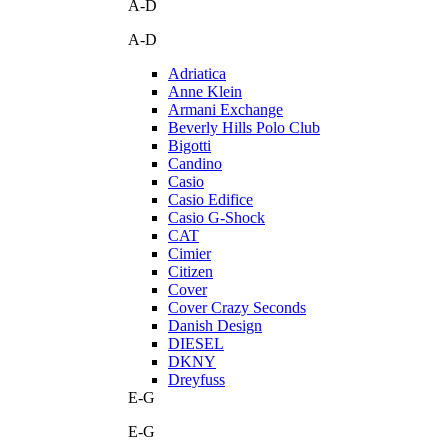
A-D
A-D
Adriatica
Anne Klein
Armani Exchange
Beverly Hills Polo Club
Bigotti
Candino
Casio
Casio Edifice
Casio G-Shock
CAT
Cimier
Citizen
Cover
Cover Crazy Seconds
Danish Design
DIESEL
DKNY
Dreyfuss
E-G
E-G