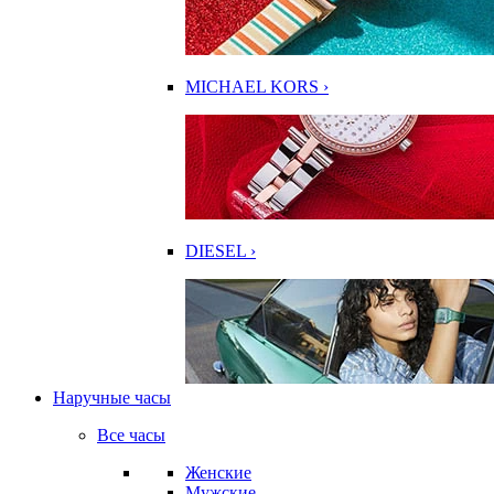
MICHAEL KORS ›
DIESEL ›
Наручные часы
Все часы
Женские
Мужские