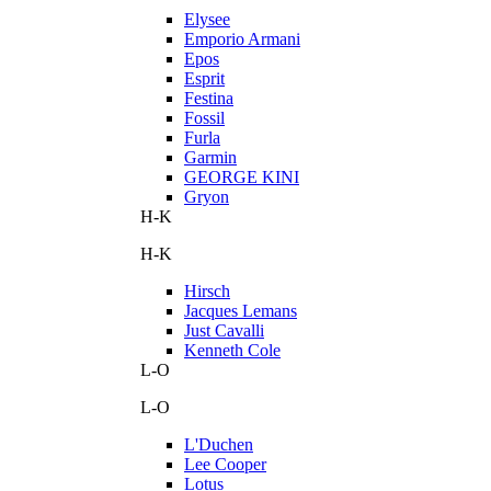
Elysee
Emporio Armani
Epos
Esprit
Festina
Fossil
Furla
Garmin
GEORGE KINI
Gryon
H-K
H-K
Hirsch
Jacques Lemans
Just Cavalli
Kenneth Cole
L-O
L-O
L'Duchen
Lee Cooper
Lotus