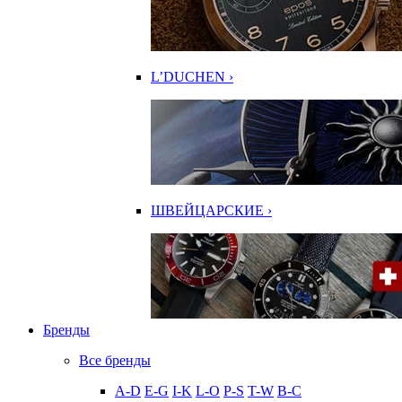
L’DUCHEN ›
ШВЕЙЦАРСКИЕ ›
Бренды
Все бренды
A-D
E-G
I-K
L-O
P-S
T-W
В-С