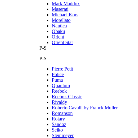
Mark Maddox
Maserati
Michael Kors
Morellato
Nautica
Obaku
Orient
Orient Star
P-S
P-S
Pierre Petit
Police
Puma
Quantum
Reebok
Reebok Classic
Rivaldy
Roberto Cavalli by Franck Muller
Romanson
Rotary
Sandoz
Seiko
Steinmeyer