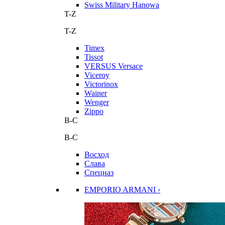
Swiss Military Hanowa
T-Z
T-Z
Timex
Tissot
VERSUS Versace
Viceroy
Victorinox
Wainer
Wenger
Zippo
В-С
В-С
Восход
Слава
Спецназ
EMPORIO ARMANI ›