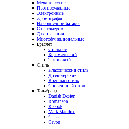
Механические
Противоударные
Электронные
Хронографы
На солнечной батарее
С шагомером
Для плавания
Многофункциональные
Браслет
Стальной
Керамический
Титановый
Стиль
Классический стиль
Дизайнерские
Военный стиль
Спортивный стиль
Топ-бренды
Danish Design
Romanson
Reebok
Mark Maddox
Casio
Gryon