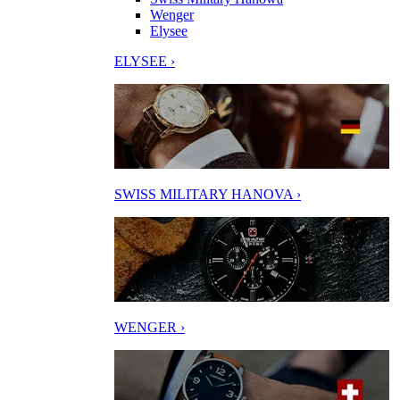
Wenger
Elysee
ELYSEE ›
SWISS MILITARY HANOVA ›
WENGER ›