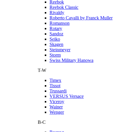
Reebok
Reebok Classic
Rivaldy
Roberto Cavalli by Franck Muller
Romanson
Rotary
Sandoz
Seiko
Skagen
Steinmeyer
Storm
Swiss Military Hanowa
T-W
Timex
Tissot
Trussardi
VERSUS Versace
Viceroy
Wainer
Wenger
В-С