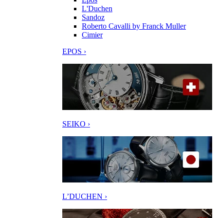
L'Duchen
Sandoz
Roberto Cavalli by Franck Muller
Cimier
EPOS ›
SEIKO ›
L’DUCHEN ›