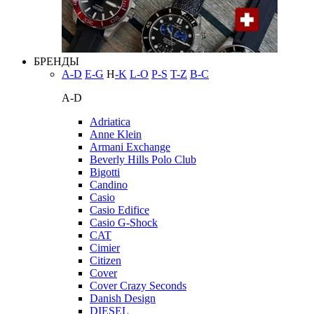
БРЕНДЫ
A-D
E-G
H
-K
L-O
P-S
T-Z
В-С
A-D
Adriatica
Anne Klein
Armani Exchange
Beverly Hills Polo Club
Bigotti
Candino
Casio
Casio Edifice
Casio G-Shock
CAT
Cimier
Citizen
Cover
Cover Crazy Seconds
Danish Design
DIESEL