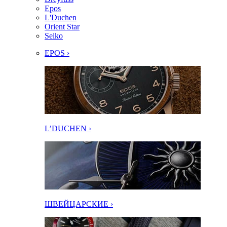
Epos
L'Duchen
Orient Star
Seiko
EPOS ›
L’DUCHEN ›
ШВЕЙЦАРСКИЕ ›