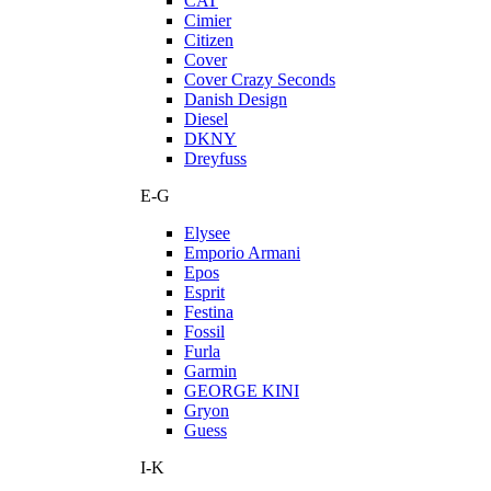
CAT
Cimier
Citizen
Cover
Cover Crazy Seconds
Danish Design
Diesel
DKNY
Dreyfuss
E-G
Elysee
Emporio Armani
Epos
Esprit
Festina
Fossil
Furla
Garmin
GEORGE KINI
Gryon
Guess
I-K