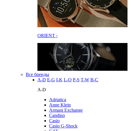
ORIENT ›
Все бренды
A-D
E-G
I-K
L-O
P-S
T-W
В-С
A-D
Adriatica
Anne Klein
Armani Exchange
Candino
Casio
Casio G-Shock