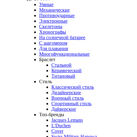
Умные
Механические
Противоударные
Электронные
Скелетоны
Хронографы
На солнечной батарее
С шагомером
Для плавания
Многофункциональные
Браслет
Стальной
Керамический
Титановый
Стиль
Классический стиль
Дизайнерские
Военный стиль
Спортивный стиль
Дайверские
Топ-бренды
Jacques Lemans
L'Duchen
Cover
Swiss Military Hanowa