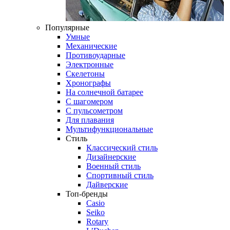
Популярные
Умные
Механические
Противоударные
Электронные
Скелетоны
Хронографы
На солнечной батарее
С шагомером
С пульсометром
Для плавания
Мультифункциональные
Стиль
Классический стиль
Дизайнерские
Военный стиль
Спортивный стиль
Дайверские
Топ-бренды
Casio
Seiko
Rotary