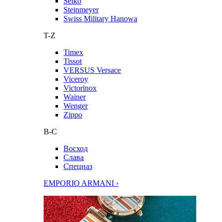
Seiko
Steinmeyer
Swiss Military Hanowa
T-Z
Timex
Tissot
VERSUS Versace
Viceroy
Victorinox
Wainer
Wenger
Zippo
В-С
Восход
Слава
Спецназ
EMPORIO ARMANI ›