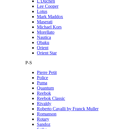
L'Duchen
Lee Cooper
Lotus
Mark Maddox
Maserati
Michael Kors
Morellato
Nautica
Obaku
Orient
Orient Star
P-S
Pierre Petit
Police
Puma
Quantum
Reebok
Reebok Classic
Rivaldy
Roberto Cavalli by Franck Muller
Romanson
Rotary
Sandoz