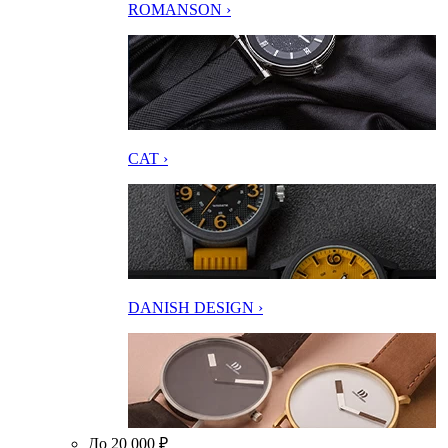
ROMANSON ›
CAT ›
DANISH DESIGN ›
До 20 000 ₽