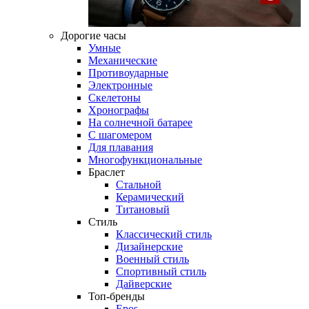
Дорогие часы
Умные
Механические
Противоударные
Электронные
Скелетоны
Хронографы
На солнечной батарее
С шагомером
Для плавания
Многофункциональные
Браслет
Стальной
Керамический
Титановый
Стиль
Классический стиль
Дизайнерские
Военный стиль
Спортивный стиль
Дайверские
Топ-бренды
Epos