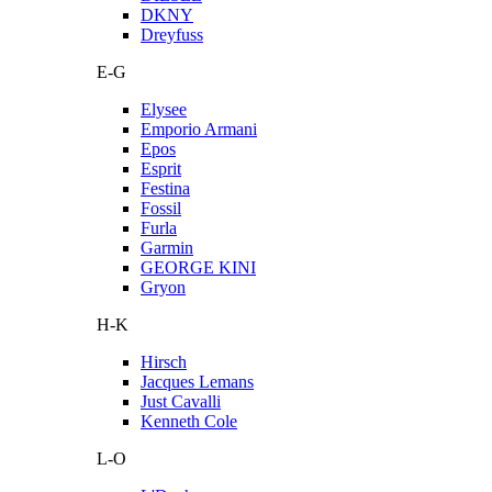
DKNY
Dreyfuss
E-G
Elysee
Emporio Armani
Epos
Esprit
Festina
Fossil
Furla
Garmin
GEORGE KINI
Gryon
H-K
Hirsch
Jacques Lemans
Just Cavalli
Kenneth Cole
L-O