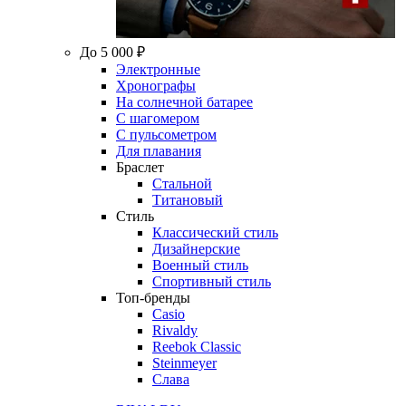
До 5 000 ₽
Электронные
Хронографы
На солнечной батарее
С шагомером
С пульсометром
Для плавания
Браслет
Стальной
Титановый
Стиль
Классический стиль
Дизайнерские
Военный стиль
Спортивный стиль
Топ-бренды
Casio
Rivaldy
Reebok Classic
Steinmeyer
Слава