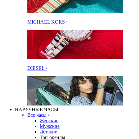
MICHAEL KORS ›
DIESEL ›
НАРУЧНЫЕ ЧАСЫ
Все часы ›
Женские
Мужские
Детские
Топ-бренды