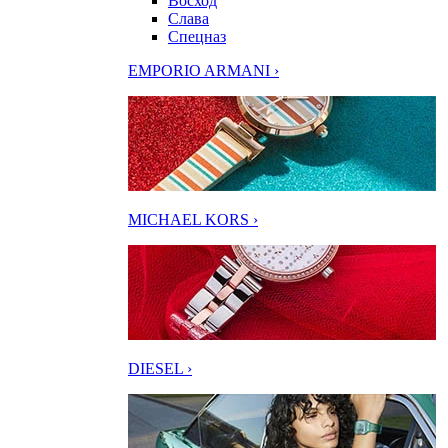
Восход
Слава
Спецназ
EMPORIO ARMANI ›
MICHAEL KORS ›
DIESEL ›