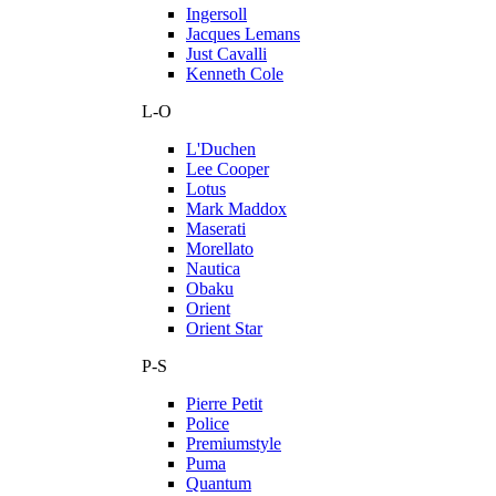
Ingersoll
Jacques Lemans
Just Cavalli
Kenneth Cole
L-O
L'Duchen
Lee Cooper
Lotus
Mark Maddox
Maserati
Morellato
Nautica
Obaku
Orient
Orient Star
P-S
Pierre Petit
Police
Premiumstyle
Puma
Quantum