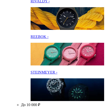
RIVALDY ›
REEBOK ›
STEINMEYER ›
До 10 000 ₽