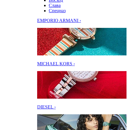
Восход
Слава
Спецназ
EMPORIO ARMANI ›
MICHAEL KORS ›
DIESEL ›