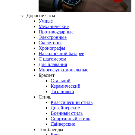
Дорогие часы
Умные
Механические
Противоударные
Электронные
Скелетоны
Хронографы
На солнечной батарее
С шагомером
Для плавания
Многофункциональные
Браслет
Стальной
Керамический
Титановый
Стиль
Классический стиль
Дизайнерские
Военный стиль
Спортивный стиль
Дайверские
Топ-бренды
Epos