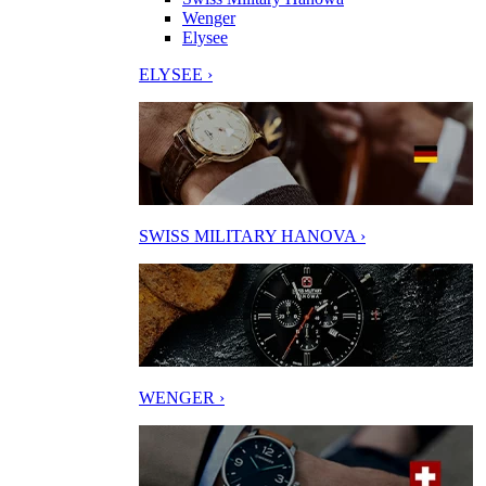
Wenger
Elysee
ELYSEE ›
SWISS MILITARY HANOVA ›
WENGER ›