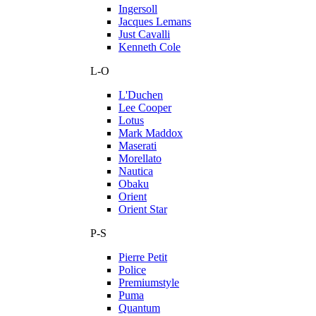
Ingersoll
Jacques Lemans
Just Cavalli
Kenneth Cole
L-O
L'Duchen
Lee Cooper
Lotus
Mark Maddox
Maserati
Morellato
Nautica
Obaku
Orient
Orient Star
P-S
Pierre Petit
Police
Premiumstyle
Puma
Quantum