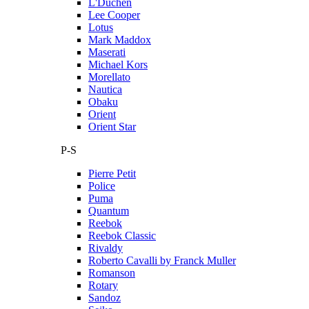
L'Duchen
Lee Cooper
Lotus
Mark Maddox
Maserati
Michael Kors
Morellato
Nautica
Obaku
Orient
Orient Star
P-S
Pierre Petit
Police
Puma
Quantum
Reebok
Reebok Classic
Rivaldy
Roberto Cavalli by Franck Muller
Romanson
Rotary
Sandoz