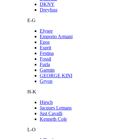
DKNY
Dreyfuss
E-G
Elysee
Emporio Armani
Epos
Esprit
Festina
Fossil
Furla
Garmin
GEORGE KINI
Gryon
H-K
Hirsch
Jacques Lemans
Just Cavalli
Kenneth Cole
L-O