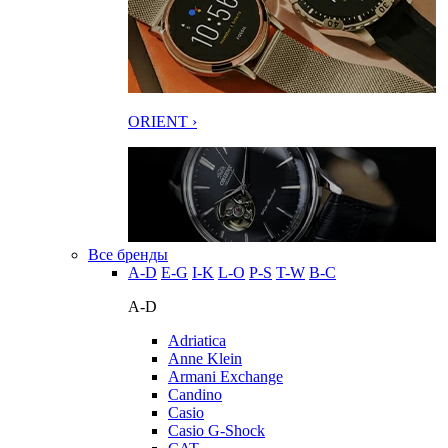
ORIENT ›
Все бренды
A-D
E-G
I-K
L-O
P-S
T-W
В-С
A-D
Adriatica
Anne Klein
Armani Exchange
Candino
Casio
Casio G-Shock