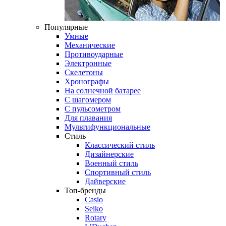
Популярные
Умные
Механические
Противоударные
Электронные
Скелетоны
Хронографы
На солнечной батарее
С шагомером
С пульсометром
Для плавания
Мультифункциональные
Стиль
Классический стиль
Дизайнерские
Военный стиль
Спортивный стиль
Дайверские
Топ-бренды
Casio
Seiko
Rotary