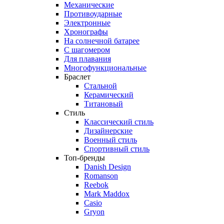
Механические
Противоударные
Электронные
Хронографы
На солнечной батарее
С шагомером
Для плавания
Многофункциональные
Браслет
Стальной
Керамический
Титановый
Стиль
Классический стиль
Дизайнерские
Военный стиль
Спортивный стиль
Топ-бренды
Danish Design
Romanson
Reebok
Mark Maddox
Casio
Gryon