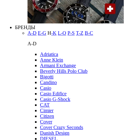
БРЕНДЫ
A-D
E-G
H
-K
L-O
P-S
T-Z
В-С
A-D
Adriatica
Anne Klein
Armani Exchange
Beverly Hills Polo Club
Bigotti
Candino
Casio
Casio Edifice
Casio G-Shock
CAT
Cimier
Citizen
Cover
Cover Crazy Seconds
Danish Design
DIESEL