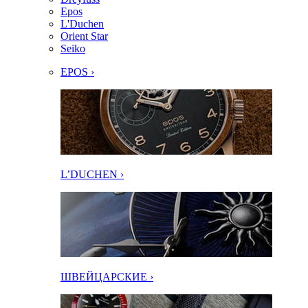
Epos
L'Duchen
Orient Star
Seiko
EPOS ›
L’DUCHEN ›
ШВЕЙЦАРСКИЕ ›