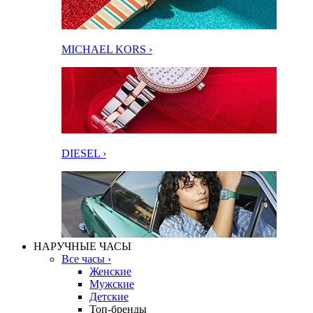
MICHAEL KORS ›
DIESEL ›
НАРУЧНЫЕ ЧАСЫ
Все часы ›
Женские
Мужские
Детские
Топ-бренды