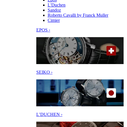
L'Duchen
Sandoz
Roberto Cavalli by Franck Muller
Cimier
EPOS ›
SEIKO ›
L’DUCHEN ›