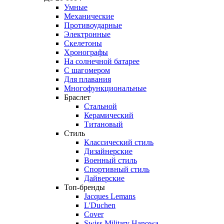
Умные
Механические
Противоударные
Электронные
Скелетоны
Хронографы
На солнечной батарее
С шагомером
Для плавания
Многофункциональные
Браслет
Стальной
Керамический
Титановый
Стиль
Классический стиль
Дизайнерские
Военный стиль
Спортивный стиль
Дайверские
Топ-бренды
Jacques Lemans
L'Duchen
Cover
Swiss Military Hanowa