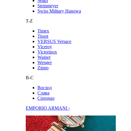
Seiko
Steinmeyer
Swiss Military Hanowa
T-Z
Timex
Tissot
VERSUS Versace
Viceroy
Victorinox
Wainer
Wenger
Zippo
В-С
Восход
Слава
Спецназ
EMPORIO ARMANI ›