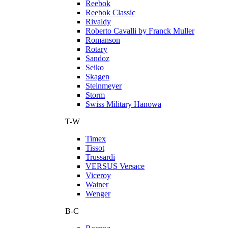
Reebok
Reebok Classic
Rivaldy
Roberto Cavalli by Franck Muller
Romanson
Rotary
Sandoz
Seiko
Skagen
Steinmeyer
Storm
Swiss Military Hanowa
T-W
Timex
Tissot
Trussardi
VERSUS Versace
Viceroy
Wainer
Wenger
В-С