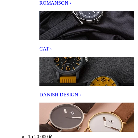
ROMANSON ›
CAT ›
DANISH DESIGN ›
До 20 000 ₽