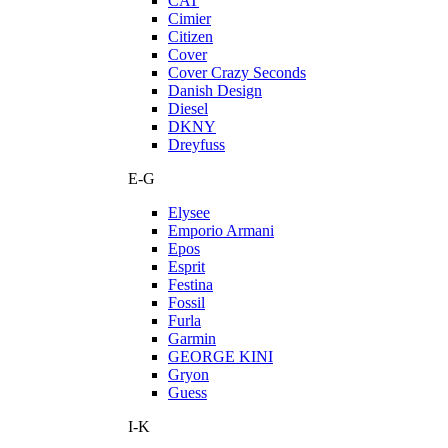
CAT
Cimier
Citizen
Cover
Cover Crazy Seconds
Danish Design
Diesel
DKNY
Dreyfuss
E-G
Elysee
Emporio Armani
Epos
Esprit
Festina
Fossil
Furla
Garmin
GEORGE KINI
Gryon
Guess
I-K