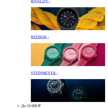
RIVALDY ›
REEBOK ›
STEINMEYER ›
До 10 000 ₽