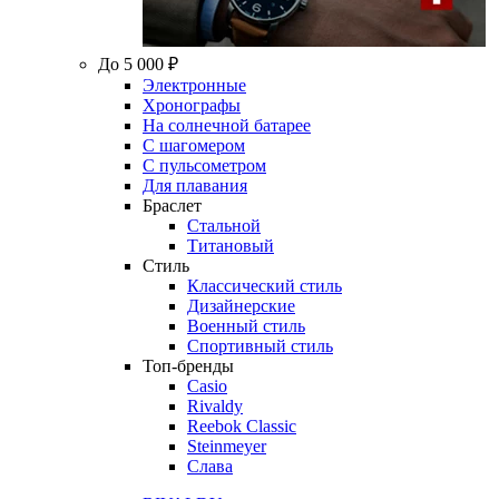
До 5 000 ₽
Электронные
Хронографы
На солнечной батарее
С шагомером
С пульсометром
Для плавания
Браслет
Стальной
Титановый
Стиль
Классический стиль
Дизайнерские
Военный стиль
Спортивный стиль
Топ-бренды
Casio
Rivaldy
Reebok Classic
Steinmeyer
Слава