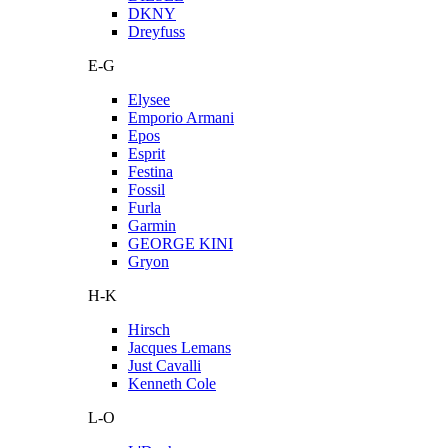
DKNY
Dreyfuss
E-G
Elysee
Emporio Armani
Epos
Esprit
Festina
Fossil
Furla
Garmin
GEORGE KINI
Gryon
H-K
Hirsch
Jacques Lemans
Just Cavalli
Kenneth Cole
L-O