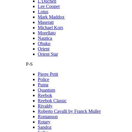
L'Duchen
Lee Cooper
Lotus
Mark Maddox
Maserati
Michael Kors
Morellato
Nautica
Obaku
Orient
Orient Star
P-S
Pierre Petit
Police
Puma
Quantum
Reebok
Reebok Classic
Rivaldy
Roberto Cavalli by Franck Muller
Romanson
Rotary
Sandoz