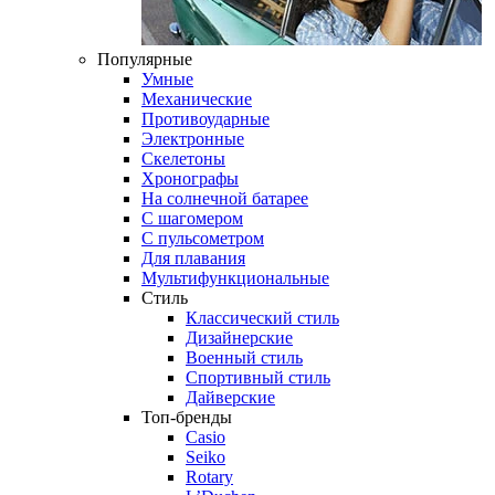
Популярные
Умные
Механические
Противоударные
Электронные
Скелетоны
Хронографы
На солнечной батарее
С шагомером
С пульсометром
Для плавания
Мультифункциональные
Стиль
Классический стиль
Дизайнерские
Военный стиль
Спортивный стиль
Дайверские
Топ-бренды
Casio
Seiko
Rotary