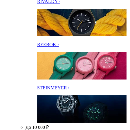
RIVALDY ›
REEBOK ›
STEINMEYER ›
До 10 000 ₽