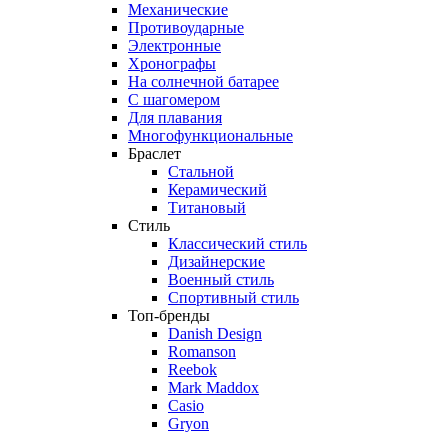
Механические
Противоударные
Электронные
Хронографы
На солнечной батарее
С шагомером
Для плавания
Многофункциональные
Браслет
Стальной
Керамический
Титановый
Стиль
Классический стиль
Дизайнерские
Военный стиль
Спортивный стиль
Топ-бренды
Danish Design
Romanson
Reebok
Mark Maddox
Casio
Gryon