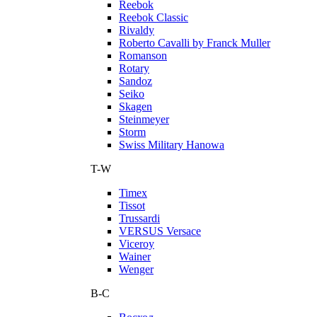
Reebok
Reebok Classic
Rivaldy
Roberto Cavalli by Franck Muller
Romanson
Rotary
Sandoz
Seiko
Skagen
Steinmeyer
Storm
Swiss Military Hanowa
T-W
Timex
Tissot
Trussardi
VERSUS Versace
Viceroy
Wainer
Wenger
В-С