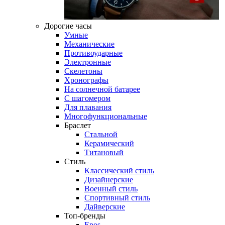
Дорогие часы
Умные
Механические
Противоударные
Электронные
Скелетоны
Хронографы
На солнечной батарее
С шагомером
Для плавания
Многофункциональные
Браслет
Стальной
Керамический
Титановый
Стиль
Классический стиль
Дизайнерские
Военный стиль
Спортивный стиль
Дайверские
Топ-бренды
Epos