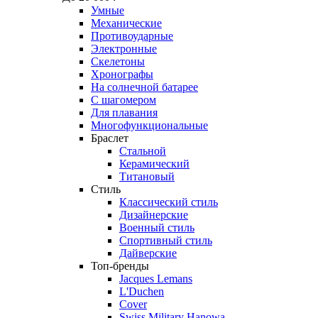
Умные
Механические
Противоударные
Электронные
Скелетоны
Хронографы
На солнечной батарее
С шагомером
Для плавания
Многофункциональные
Браслет
Стальной
Керамический
Титановый
Стиль
Классический стиль
Дизайнерские
Военный стиль
Спортивный стиль
Дайверские
Топ-бренды
Jacques Lemans
L'Duchen
Cover
Swiss Military Hanowa