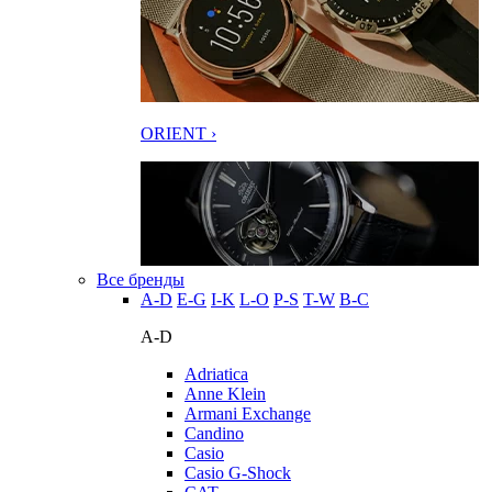
ORIENT ›
Все бренды
A-D
E-G
I-K
L-O
P-S
T-W
В-С
A-D
Adriatica
Anne Klein
Armani Exchange
Candino
Casio
Casio G-Shock