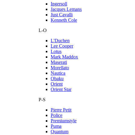
Ingersoll
Jacques Lemans
Just Cavalli
Kenneth Cole
L-O
L'Duchen
Lee Cooper
Lotus
Mark Maddox
Maserati
Morellato
Nautica
Obaku
Orient
Orient Star
P-S
Pierre Petit
Police
Premiumstyle
Puma
Quantum