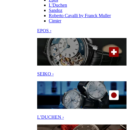
L'Duchen
Sandoz
Roberto Cavalli by Franck Muller
Cimier
EPOS ›
SEIKO ›
L’DUCHEN ›