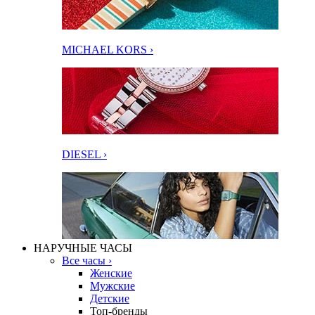
MICHAEL KORS ›
DIESEL ›
НАРУЧНЫЕ ЧАСЫ
Все часы ›
Женские
Мужские
Детские
Топ-бренды