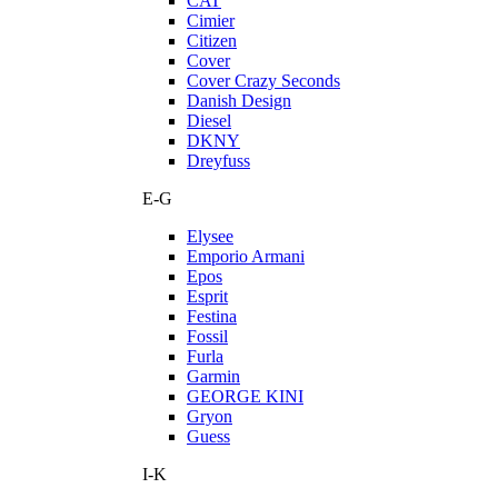
CAT
Cimier
Citizen
Cover
Cover Crazy Seconds
Danish Design
Diesel
DKNY
Dreyfuss
E-G
Elysee
Emporio Armani
Epos
Esprit
Festina
Fossil
Furla
Garmin
GEORGE KINI
Gryon
Guess
I-K