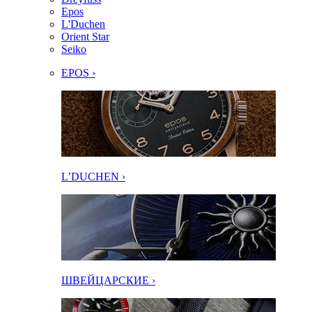
Epos
L'Duchen
Orient Star
Seiko
EPOS ›
L’DUCHEN ›
ШВЕЙЦАРСКИЕ ›