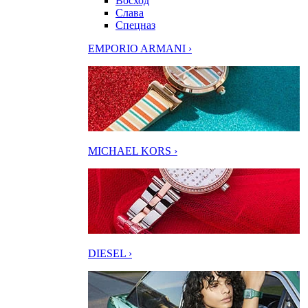
Восход
Слава
Спецназ
EMPORIO ARMANI ›
MICHAEL KORS ›
DIESEL ›