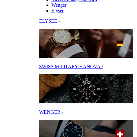
Wenger
Elysee
ELYSEE ›
SWISS MILITARY HANOVA ›
WENGER ›