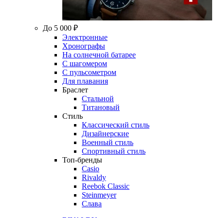
До 5 000 ₽
Электронные
Хронографы
На солнечной батарее
С шагомером
С пульсометром
Для плавания
Браслет
Стальной
Титановый
Стиль
Классический стиль
Дизайнерские
Военный стиль
Спортивный стиль
Топ-бренды
Casio
Rivaldy
Reebok Classic
Steinmeyer
Слава