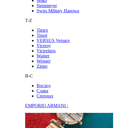
Seiko
Steinmeyer
Swiss Military Hanowa
T-Z
Timex
Tissot
VERSUS Versace
Viceroy
Victorinox
Wainer
Wenger
Zippo
В-С
Восход
Слава
Спецназ
EMPORIO ARMANI ›