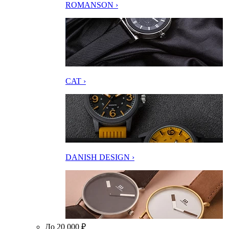
ROMANSON ›
CAT ›
DANISH DESIGN ›
До 20 000 ₽