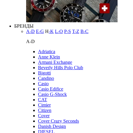
БРЕНДЫ
A-D
E-G
H
-K
L-O
P-S
T-Z
В-С
A-D
Adriatica
Anne Klein
Armani Exchange
Beverly Hills Polo Club
Bigotti
Candino
Casio
Casio Edifice
Casio G-Shock
CAT
Cimier
Citizen
Cover
Cover Crazy Seconds
Danish Design
DIESEL