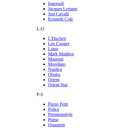
Ingersoll
Jacques Lemans
Just Cavalli
Kenneth Cole
L-O
L'Duchen
Lee Cooper
Lotus
Mark Maddox
Maserati
Morellato
Nautica
Obaku
Orient
Orient Star
P-S
Pierre Petit
Police
Premiumstyle
Puma
Quantum