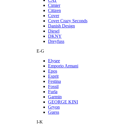
CAT
Cimier
Citizen
Cover
Cover Crazy Seconds
Danish Design
Diesel
DKNY
Dreyfuss
E-G
Elysee
Emporio Armani
Epos
Esprit
Festina
Fossil
Furla
Garmin
GEORGE KINI
Gryon
Guess
I-K