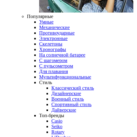
Популярные
Умные
Механические
Противоударные
Электронные
Скелетоны
Хронографы
На солнечной батарее
С шагомером
С пульсометром
Для плавания
Мультифункциональные
Стиль
Классический стиль
Дизайнерские
Военный стиль
Спортивный стиль
Дайверские
Топ-бренды
Casio
Seiko
Rotary