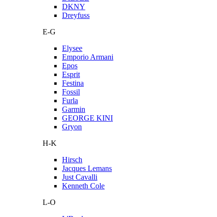
DKNY
Dreyfuss
E-G
Elysee
Emporio Armani
Epos
Esprit
Festina
Fossil
Furla
Garmin
GEORGE KINI
Gryon
H-K
Hirsch
Jacques Lemans
Just Cavalli
Kenneth Cole
L-O