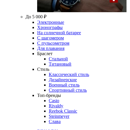
До 5 000 ₽
Электронные
Хронографы
На солнечной батарее
С шагомером
С пульсометром
Для плавания
Браслет
Стальной
Титановый
Стиль
Классический стиль
Дизайнерские
Военный стиль
Спортивный стиль
Топ-бренды
Casio
Rivaldy
Reebok Classic
Steinmeyer
Слава