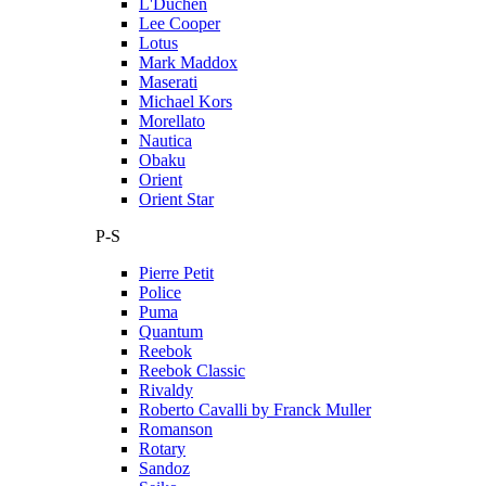
L'Duchen
Lee Cooper
Lotus
Mark Maddox
Maserati
Michael Kors
Morellato
Nautica
Obaku
Orient
Orient Star
P-S
Pierre Petit
Police
Puma
Quantum
Reebok
Reebok Classic
Rivaldy
Roberto Cavalli by Franck Muller
Romanson
Rotary
Sandoz