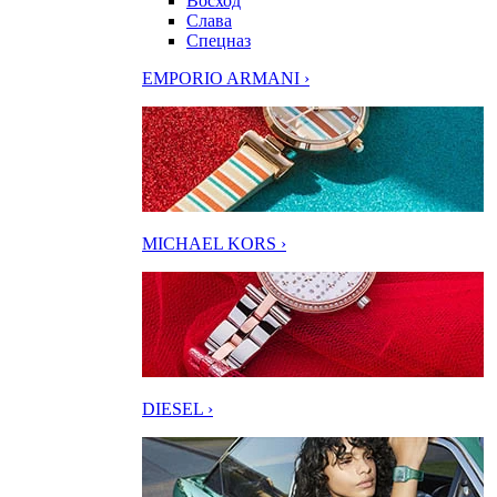
Восход
Слава
Спецназ
EMPORIO ARMANI ›
MICHAEL KORS ›
DIESEL ›