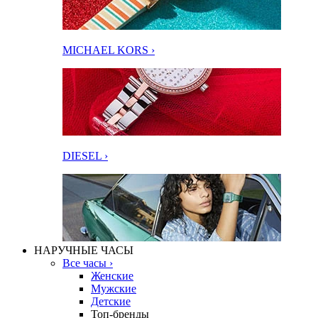
MICHAEL KORS ›
DIESEL ›
НАРУЧНЫЕ ЧАСЫ
Все часы ›
Женские
Мужские
Детские
Топ-бренды