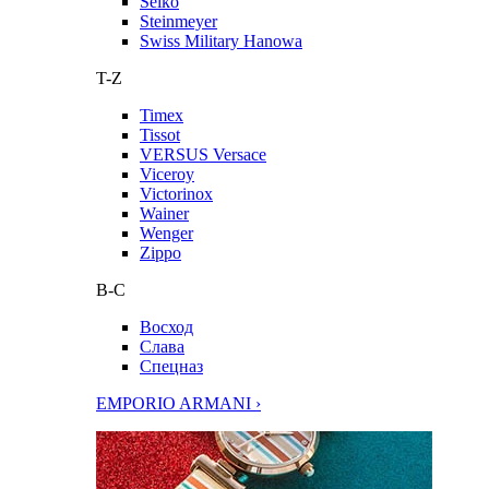
Seiko
Steinmeyer
Swiss Military Hanowa
T-Z
Timex
Tissot
VERSUS Versace
Viceroy
Victorinox
Wainer
Wenger
Zippo
В-С
Восход
Слава
Спецназ
EMPORIO ARMANI ›