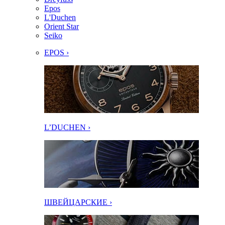
Epos
L'Duchen
Orient Star
Seiko
EPOS ›
L’DUCHEN ›
ШВЕЙЦАРСКИЕ ›