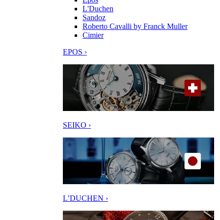
L'Duchen
Sandoz
Roberto Cavalli by Franck Muller
Cimier
EPOS ›
SEIKO ›
L’DUCHEN ›