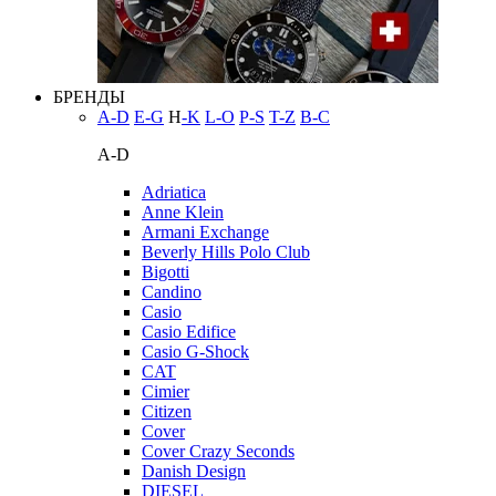
БРЕНДЫ
A-D
E-G
H
-K
L-O
P-S
T-Z
В-С
A-D
Adriatica
Anne Klein
Armani Exchange
Beverly Hills Polo Club
Bigotti
Candino
Casio
Casio Edifice
Casio G-Shock
CAT
Cimier
Citizen
Cover
Cover Crazy Seconds
Danish Design
DIESEL