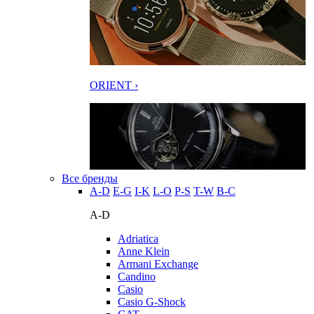
ORIENT ›
Все бренды
A-D
E-G
I-K
L-O
P-S
T-W
В-С
A-D
Adriatica
Anne Klein
Armani Exchange
Candino
Casio
Casio G-Shock