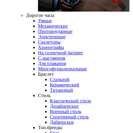
Дорогие часы
Умные
Механические
Противоударные
Электронные
Скелетоны
Хронографы
На солнечной батарее
С шагомером
Для плавания
Многофункциональные
Браслет
Стальной
Керамический
Титановый
Стиль
Классический стиль
Дизайнерские
Военный стиль
Спортивный стиль
Дайверские
Топ-бренды
Epos