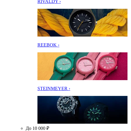
RIVALDY ›
REEBOK ›
STEINMEYER ›
До 10 000 ₽