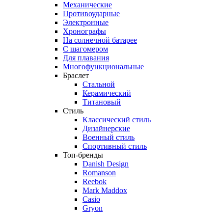
Механические
Противоударные
Электронные
Хронографы
На солнечной батарее
С шагомером
Для плавания
Многофункциональные
Браслет
Стальной
Керамический
Титановый
Стиль
Классический стиль
Дизайнерские
Военный стиль
Спортивный стиль
Топ-бренды
Danish Design
Romanson
Reebok
Mark Maddox
Casio
Gryon