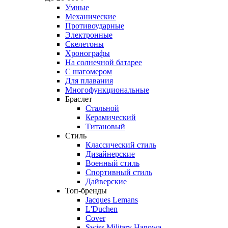
Умные
Механические
Противоударные
Электронные
Скелетоны
Хронографы
На солнечной батарее
С шагомером
Для плавания
Многофункциональные
Браслет
Стальной
Керамический
Титановый
Стиль
Классический стиль
Дизайнерские
Военный стиль
Спортивный стиль
Дайверские
Топ-бренды
Jacques Lemans
L'Duchen
Cover
Swiss Military Hanowa