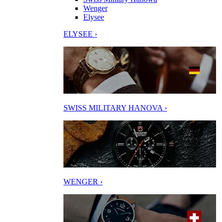
Wenger
Elysee
ELYSEE ›
SWISS MILITARY HANOVA ›
WENGER ›