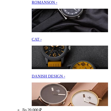
ROMANSON ›
CAT ›
DANISH DESIGN ›
До 20 000 ₽