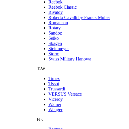
Reebok
Reebok Classic
Rivaldy
Roberto Cavalli by Franck Muller
Romanson
Rotary
Sandoz
Seiko
Skagen
Steinmeyer
Storm
Swiss Military Hanowa
T-W
Timex
Tissot
Trussardi
VERSUS Versace
Viceroy
Wainer
Wenger
В-С