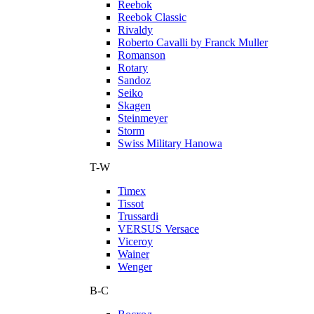
Reebok
Reebok Classic
Rivaldy
Roberto Cavalli by Franck Muller
Romanson
Rotary
Sandoz
Seiko
Skagen
Steinmeyer
Storm
Swiss Military Hanowa
T-W
Timex
Tissot
Trussardi
VERSUS Versace
Viceroy
Wainer
Wenger
В-С