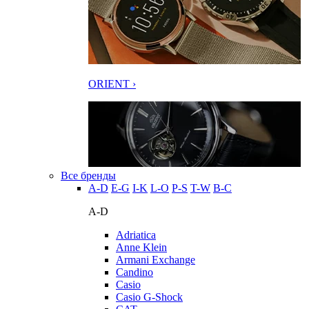
ORIENT ›
Все бренды
A-D
E-G
I-K
L-O
P-S
T-W
В-С
A-D
Adriatica
Anne Klein
Armani Exchange
Candino
Casio
Casio G-Shock