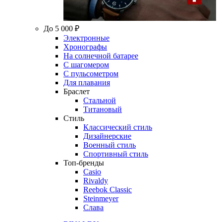
До 5 000 ₽
Электронные
Хронографы
На солнечной батарее
С шагомером
С пульсометром
Для плавания
Браслет
Стальной
Титановый
Стиль
Классический стиль
Дизайнерские
Военный стиль
Спортивный стиль
Топ-бренды
Casio
Rivaldy
Reebok Classic
Steinmeyer
Слава