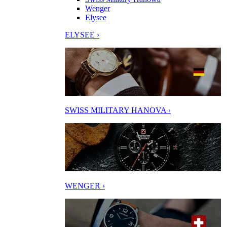
Wenger
Elysee
ELYSEE ›
SWISS MILITARY HANOVA ›
WENGER ›