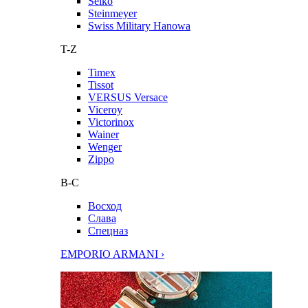
Seiko
Steinmeyer
Swiss Military Hanowa
T-Z
Timex
Tissot
VERSUS Versace
Viceroy
Victorinox
Wainer
Wenger
Zippo
В-С
Восход
Слава
Спецназ
EMPORIO ARMANI ›