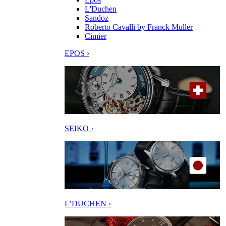
L'Duchen
Sandoz
Roberto Cavalli by Franck Muller
Cimier
EPOS ›
SEIKO ›
L’DUCHEN ›