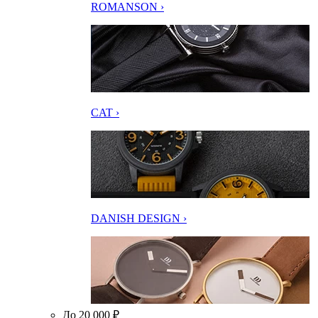
ROMANSON ›
CAT ›
DANISH DESIGN ›
До 20 000 ₽