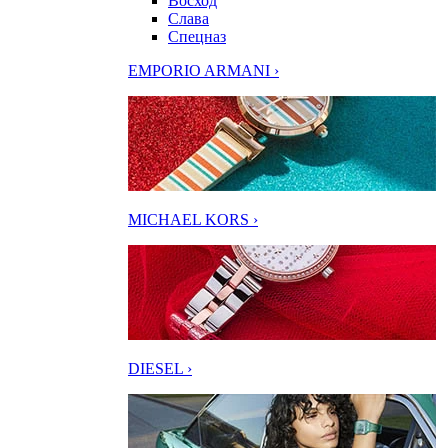
Восход
Слава
Спецназ
EMPORIO ARMANI ›
MICHAEL KORS ›
DIESEL ›