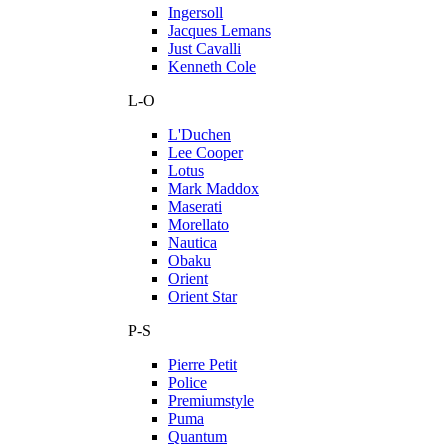
Ingersoll
Jacques Lemans
Just Cavalli
Kenneth Cole
L-O
L'Duchen
Lee Cooper
Lotus
Mark Maddox
Maserati
Morellato
Nautica
Obaku
Orient
Orient Star
P-S
Pierre Petit
Police
Premiumstyle
Puma
Quantum