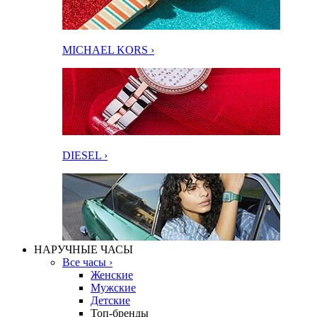
MICHAEL KORS ›
DIESEL ›
НАРУЧНЫЕ ЧАСЫ
Все часы ›
Женские
Мужские
Детские
Топ-бренды