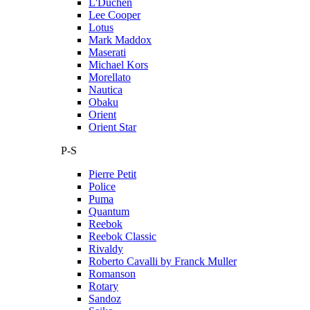
L'Duchen
Lee Cooper
Lotus
Mark Maddox
Maserati
Michael Kors
Morellato
Nautica
Obaku
Orient
Orient Star
P-S
Pierre Petit
Police
Puma
Quantum
Reebok
Reebok Classic
Rivaldy
Roberto Cavalli by Franck Muller
Romanson
Rotary
Sandoz