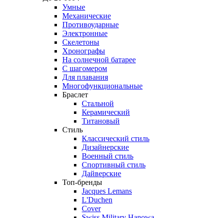
Умные
Механические
Противоударные
Электронные
Скелетоны
Хронографы
На солнечной батарее
С шагомером
Для плавания
Многофункциональные
Браслет
Стальной
Керамический
Титановый
Стиль
Классический стиль
Дизайнерские
Военный стиль
Спортивный стиль
Дайверские
Топ-бренды
Jacques Lemans
L'Duchen
Cover
Swiss Military Hanowa