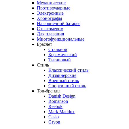
Механические
Противоударные
Электронные
Хронографы
На солнечной батарее
С шагомером
Для плавания
Многофункциональные
Браслет
Стальной
Керамический
Титановый
Стиль
Классический стиль
Дизайнерские
Военный стиль
Спортивный стиль
Топ-бренды
Danish Design
Romanson
Reebok
Mark Maddox
Casio
Gryon