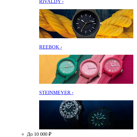
RIVALDY ›
REEBOK ›
STEINMEYER ›
До 10 000 ₽