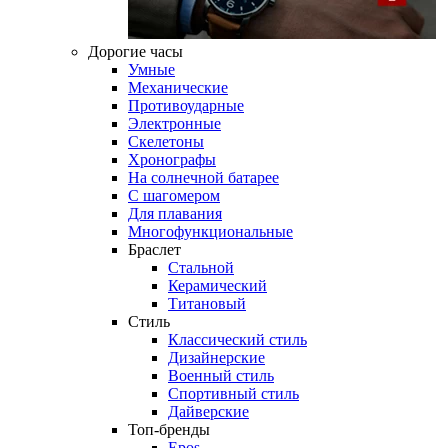
Дорогие часы
Умные
Механические
Противоударные
Электронные
Скелетоны
Хронографы
На солнечной батарее
С шагомером
Для плавания
Многофункциональные
Браслет
Стальной
Керамический
Титановый
Стиль
Классический стиль
Дизайнерские
Военный стиль
Спортивный стиль
Дайверские
Топ-бренды
Epos