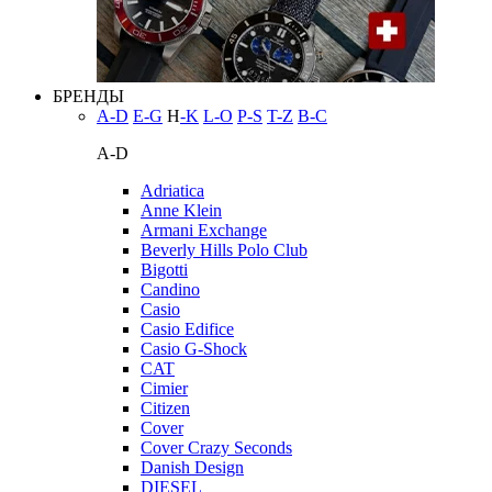
БРЕНДЫ
A-D
E-G
H
-K
L-O
P-S
T-Z
В-С
A-D
Adriatica
Anne Klein
Armani Exchange
Beverly Hills Polo Club
Bigotti
Candino
Casio
Casio Edifice
Casio G-Shock
CAT
Cimier
Citizen
Cover
Cover Crazy Seconds
Danish Design
DIESEL