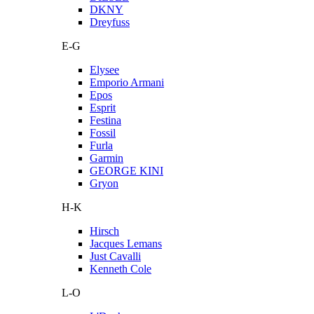
DKNY
Dreyfuss
E-G
Elysee
Emporio Armani
Epos
Esprit
Festina
Fossil
Furla
Garmin
GEORGE KINI
Gryon
H-K
Hirsch
Jacques Lemans
Just Cavalli
Kenneth Cole
L-O