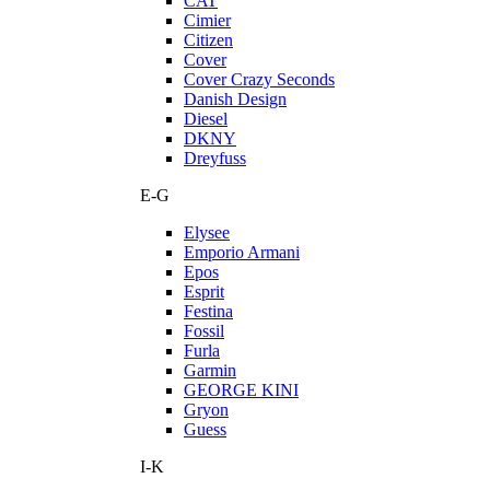
CAT
Cimier
Citizen
Cover
Cover Crazy Seconds
Danish Design
Diesel
DKNY
Dreyfuss
E-G
Elysee
Emporio Armani
Epos
Esprit
Festina
Fossil
Furla
Garmin
GEORGE KINI
Gryon
Guess
I-K