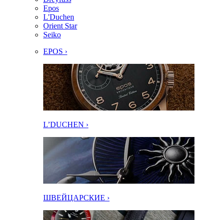
Epos
L'Duchen
Orient Star
Seiko
EPOS ›
L’DUCHEN ›
ШВЕЙЦАРСКИЕ ›