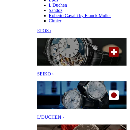
L'Duchen
Sandoz
Roberto Cavalli by Franck Muller
Cimier
EPOS ›
SEIKO ›
L’DUCHEN ›