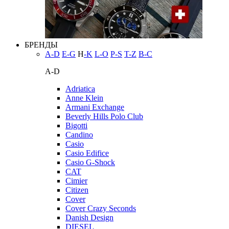
БРЕНДЫ
A-D
E-G
H
-K
L-O
P-S
T-Z
В-С
A-D
Adriatica
Anne Klein
Armani Exchange
Beverly Hills Polo Club
Bigotti
Candino
Casio
Casio Edifice
Casio G-Shock
CAT
Cimier
Citizen
Cover
Cover Crazy Seconds
Danish Design
DIESEL