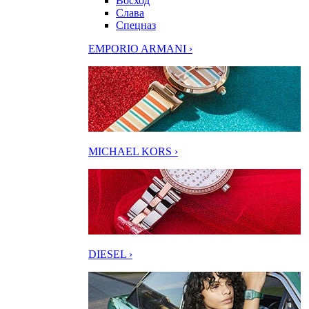
Восход
Слава
Спецназ
EMPORIO ARMANI ›
MICHAEL KORS ›
DIESEL ›