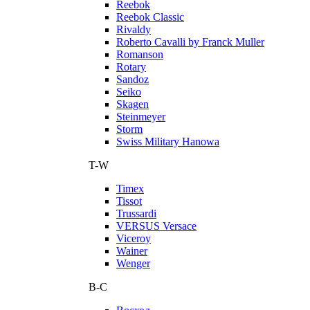
Reebok
Reebok Classic
Rivaldy
Roberto Cavalli by Franck Muller
Romanson
Rotary
Sandoz
Seiko
Skagen
Steinmeyer
Storm
Swiss Military Hanowa
T-W
Timex
Tissot
Trussardi
VERSUS Versace
Viceroy
Wainer
Wenger
В-С