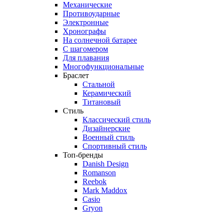
Механические
Противоударные
Электронные
Хронографы
На солнечной батарее
С шагомером
Для плавания
Многофункциональные
Браслет
Стальной
Керамический
Титановый
Стиль
Классический стиль
Дизайнерские
Военный стиль
Спортивный стиль
Топ-бренды
Danish Design
Romanson
Reebok
Mark Maddox
Casio
Gryon