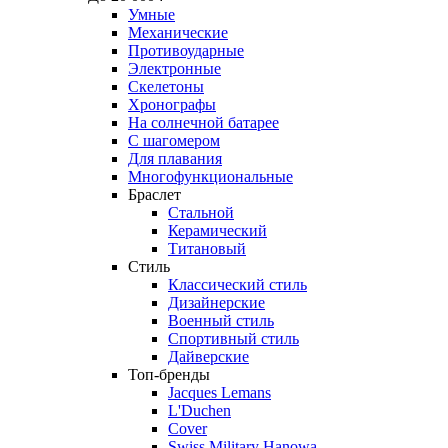
Умные
Механические
Противоударные
Электронные
Скелетоны
Хронографы
На солнечной батарее
С шагомером
Для плавания
Многофункциональные
Браслет
Стальной
Керамический
Титановый
Стиль
Классический стиль
Дизайнерские
Военный стиль
Спортивный стиль
Дайверские
Топ-бренды
Jacques Lemans
L'Duchen
Cover
Swiss Military Hanowa