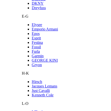
DKNY
Dreyfuss
E-G
Elysee
Emporio Armani
Epos
Esprit
Festina
Fossil
Furla
Garmin
GEORGE KINI
Gryon
H-K
Hirsch
Jacques Lemans
Just Cavalli
Kenneth Cole
L-O