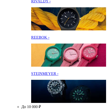
RIVALDY ›
REEBOK ›
STEINMEYER ›
До 10 000 ₽