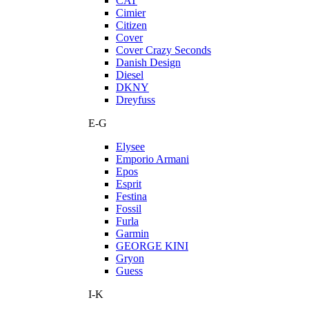
CAT
Cimier
Citizen
Cover
Cover Crazy Seconds
Danish Design
Diesel
DKNY
Dreyfuss
E-G
Elysee
Emporio Armani
Epos
Esprit
Festina
Fossil
Furla
Garmin
GEORGE KINI
Gryon
Guess
I-K