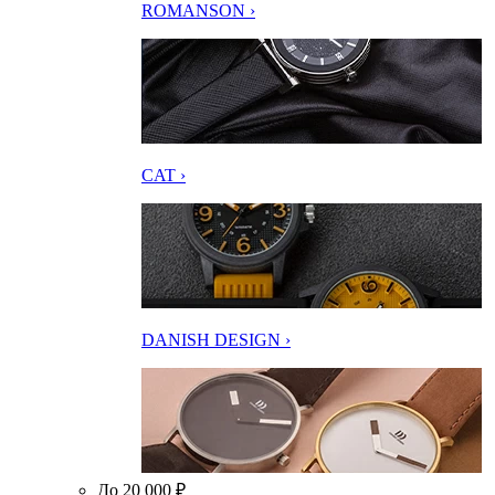
ROMANSON ›
CAT ›
DANISH DESIGN ›
До 20 000 ₽