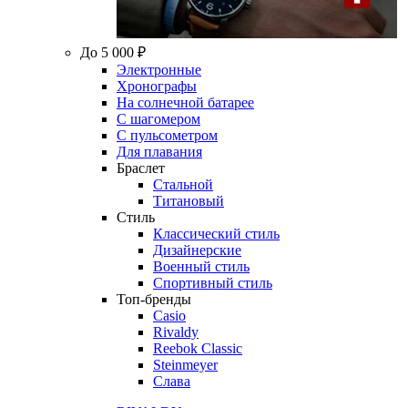
До 5 000 ₽
Электронные
Хронографы
На солнечной батарее
С шагомером
С пульсометром
Для плавания
Браслет
Стальной
Титановый
Стиль
Классический стиль
Дизайнерские
Военный стиль
Спортивный стиль
Топ-бренды
Casio
Rivaldy
Reebok Classic
Steinmeyer
Слава