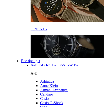
ORIENT ›
Все бренды
A-D
E-G
I-K
L-O
P-S
T-W
В-С
A-D
Adriatica
Anne Klein
Armani Exchange
Candino
Casio
Casio G-Shock