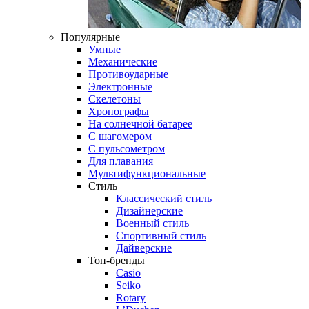
Популярные
Умные
Механические
Противоударные
Электронные
Скелетоны
Хронографы
На солнечной батарее
С шагомером
С пульсометром
Для плавания
Мультифункциональные
Стиль
Классический стиль
Дизайнерские
Военный стиль
Спортивный стиль
Дайверские
Топ-бренды
Casio
Seiko
Rotary