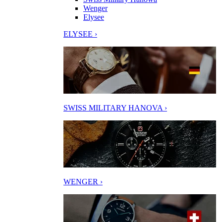
Wenger
Elysee
ELYSEE ›
SWISS MILITARY HANOVA ›
WENGER ›