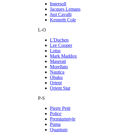
Ingersoll
Jacques Lemans
Just Cavalli
Kenneth Cole
L-O
L'Duchen
Lee Cooper
Lotus
Mark Maddox
Maserati
Morellato
Nautica
Obaku
Orient
Orient Star
P-S
Pierre Petit
Police
Premiumstyle
Puma
Quantum