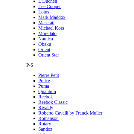
L'Duchen
Lee Cooper
Lotus
Mark Maddox
Maserati
Michael Kors
Morellato
Nautica
Obaku
Orient
Orient Star
P-S
Pierre Petit
Police
Puma
Quantum
Reebok
Reebok Classic
Rivaldy
Roberto Cavalli by Franck Muller
Romanson
Rotary
Sandoz