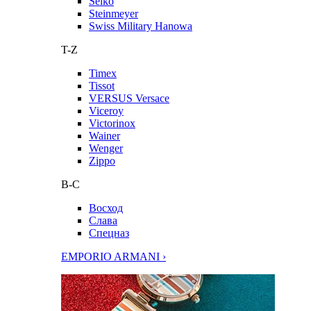
Seiko
Steinmeyer
Swiss Military Hanowa
T-Z
Timex
Tissot
VERSUS Versace
Viceroy
Victorinox
Wainer
Wenger
Zippo
В-С
Восход
Слава
Спецназ
EMPORIO ARMANI ›