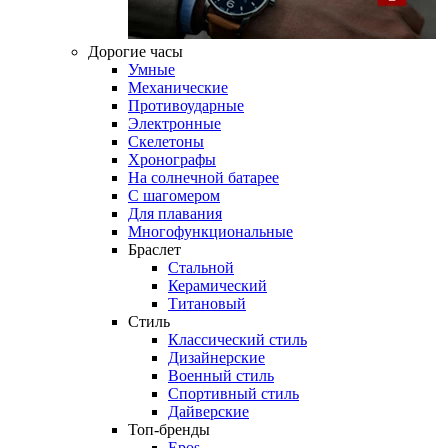
Дорогие часы
Умные
Механические
Противоударные
Электронные
Скелетоны
Хронографы
На солнечной батарее
С шагомером
Для плавания
Многофункциональные
Браслет
Стальной
Керамический
Титановый
Стиль
Классический стиль
Дизайнерские
Военный стиль
Спортивный стиль
Дайверские
Топ-бренды
Epos