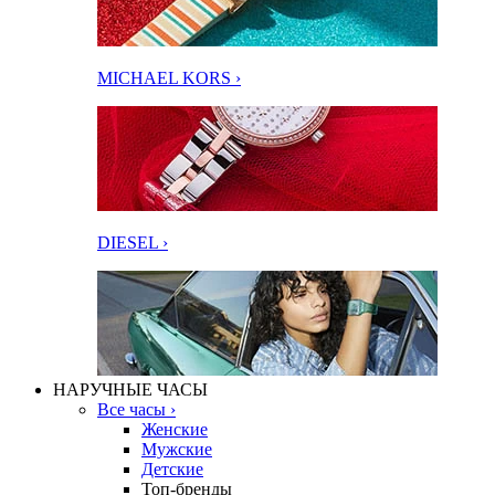
MICHAEL KORS ›
DIESEL ›
НАРУЧНЫЕ ЧАСЫ
Все часы ›
Женские
Мужские
Детские
Топ-бренды