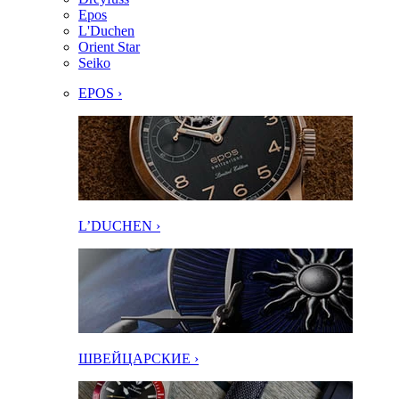
Epos
L'Duchen
Orient Star
Seiko
EPOS ›
L’DUCHEN ›
ШВЕЙЦАРСКИЕ ›