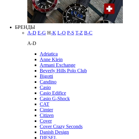
БРЕНДЫ
A-D
E-G
H
-K
L-O
P-S
T-Z
В-С
A-D
Adriatica
Anne Klein
Armani Exchange
Beverly Hills Polo Club
Bigotti
Candino
Casio
Casio Edifice
Casio G-Shock
CAT
Cimier
Citizen
Cover
Cover Crazy Seconds
Danish Design
DIESEL