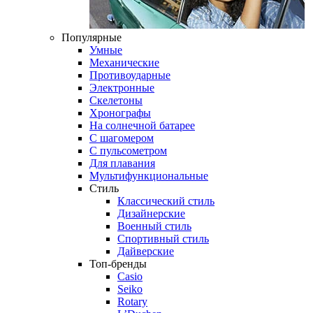
Популярные
Умные
Механические
Противоударные
Электронные
Скелетоны
Хронографы
На солнечной батарее
С шагомером
С пульсометром
Для плавания
Мультифункциональные
Стиль
Классический стиль
Дизайнерские
Военный стиль
Спортивный стиль
Дайверские
Топ-бренды
Casio
Seiko
Rotary