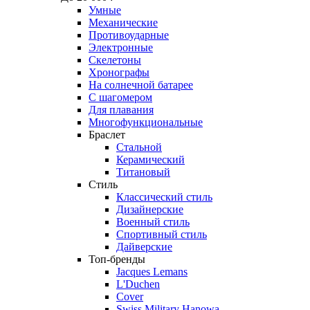
Умные
Механические
Противоударные
Электронные
Скелетоны
Хронографы
На солнечной батарее
С шагомером
Для плавания
Многофункциональные
Браслет
Стальной
Керамический
Титановый
Стиль
Классический стиль
Дизайнерские
Военный стиль
Спортивный стиль
Дайверские
Топ-бренды
Jacques Lemans
L'Duchen
Cover
Swiss Military Hanowa