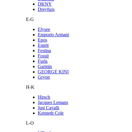
DKNY
Dreyfuss
E-G
Elysee
Emporio Armani
Epos
Esprit
Festina
Fossil
Furla
Garmin
GEORGE KINI
Gryon
H-K
Hirsch
Jacques Lemans
Just Cavalli
Kenneth Cole
L-O