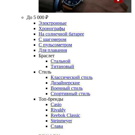
До 5 000 ₽
Электронные
Хронографы
На солнечной батарее
С шагомером
С пульсометром
Для плавания
Браслет
Стальной
Титановый
Стиль
Классический стиль
Дизайнерские
Военный стиль
Спортивный стиль
Топ-бренды
Casio
Rivaldy
Reebok Classic
Steinmeyer
Слава