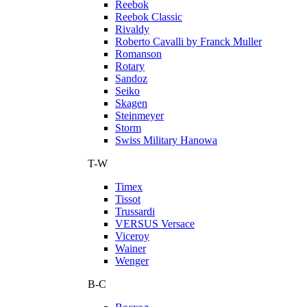
Reebok
Reebok Classic
Rivaldy
Roberto Cavalli by Franck Muller
Romanson
Rotary
Sandoz
Seiko
Skagen
Steinmeyer
Storm
Swiss Military Hanowa
T-W
Timex
Tissot
Trussardi
VERSUS Versace
Viceroy
Wainer
Wenger
В-С