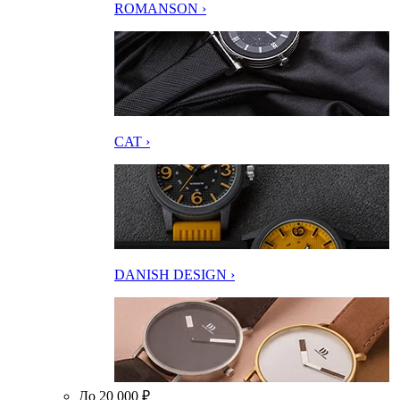
ROMANSON ›
CAT ›
DANISH DESIGN ›
До 20 000 ₽