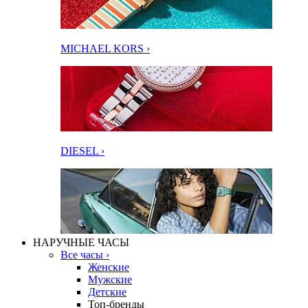
MICHAEL KORS ›
DIESEL ›
НАРУЧНЫЕ ЧАСЫ
Все часы ›
Женские
Мужские
Детские
Топ-бренды