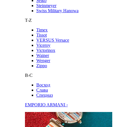
Seiko
Steinmeyer
Swiss Military Hanowa
T-Z
Timex
Tissot
VERSUS Versace
Viceroy
Victorinox
Wainer
Wenger
Zippo
В-С
Восход
Слава
Спецназ
EMPORIO ARMANI ›