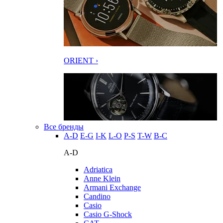
ORIENT ›
Все бренды
A-D
E-G
I-K
L-O
P-S
T-W
В-С
A-D
Adriatica
Anne Klein
Armani Exchange
Candino
Casio
Casio G-Shock