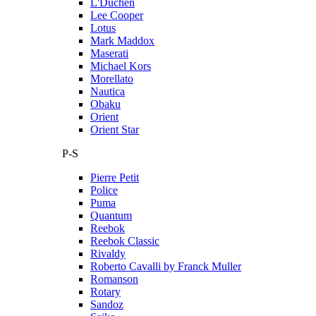
L'Duchen
Lee Cooper
Lotus
Mark Maddox
Maserati
Michael Kors
Morellato
Nautica
Obaku
Orient
Orient Star
P-S
Pierre Petit
Police
Puma
Quantum
Reebok
Reebok Classic
Rivaldy
Roberto Cavalli by Franck Muller
Romanson
Rotary
Sandoz