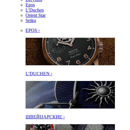
Epos
L'Duchen
Orient Star
Seiko
EPOS ›
L’DUCHEN ›
ШВЕЙЦАРСКИЕ ›