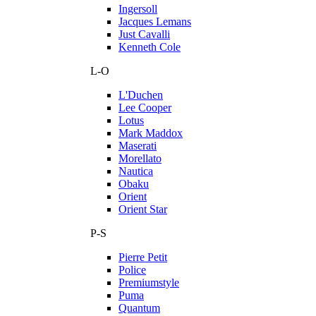
Ingersoll
Jacques Lemans
Just Cavalli
Kenneth Cole
L-O
L'Duchen
Lee Cooper
Lotus
Mark Maddox
Maserati
Morellato
Nautica
Obaku
Orient
Orient Star
P-S
Pierre Petit
Police
Premiumstyle
Puma
Quantum