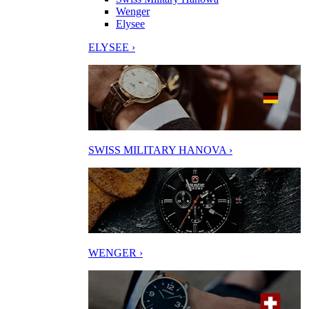
Wenger
Elysee
ELYSEE ›
SWISS MILITARY HANOVA ›
WENGER ›