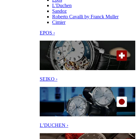
L'Duchen
Sandoz
Roberto Cavalli by Franck Muller
Cimier
EPOS ›
SEIKO ›
L’DUCHEN ›