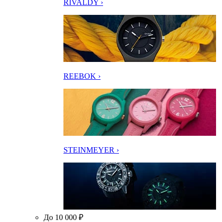
RIVALDY ›
REEBOK ›
STEINMEYER ›
До 10 000 ₽