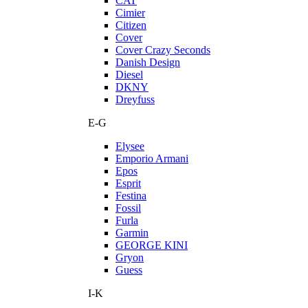
CAT
Cimier
Citizen
Cover
Cover Crazy Seconds
Danish Design
Diesel
DKNY
Dreyfuss
E-G
Elysee
Emporio Armani
Epos
Esprit
Festina
Fossil
Furla
Garmin
GEORGE KINI
Gryon
Guess
I-K