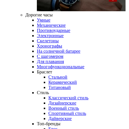
Дорогие часы
Умные
Механические
Противоударные
Электронные
Скелетоны
Хронографы
На солнечной батарее
С шагомером
Для плавания
Многофункциональные
Браслет
Стальной
Керамический
Титановый
Стиль
Классический стиль
Дизайнерские
Военный стиль
Спортивный стиль
Дайверские
Топ-бренды
Epos