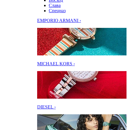
Восход
Слава
Спецназ
EMPORIO ARMANI ›
MICHAEL KORS ›
DIESEL ›