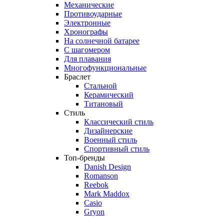
Механические
Противоударные
Электронные
Хронографы
На солнечной батарее
С шагомером
Для плавания
Многофункциональные
Браслет
Стальной
Керамический
Титановый
Стиль
Классический стиль
Дизайнерские
Военный стиль
Спортивный стиль
Топ-бренды
Danish Design
Romanson
Reebok
Mark Maddox
Casio
Gryon