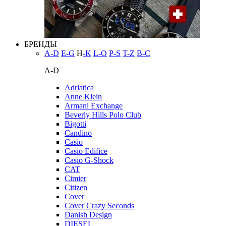
БРЕНДЫ
A-D
E-G
H
-K
L-O
P-S
T-Z
В-С
A-D
Adriatica
Anne Klein
Armani Exchange
Beverly Hills Polo Club
Bigotti
Candino
Casio
Casio Edifice
Casio G-Shock
CAT
Cimier
Citizen
Cover
Cover Crazy Seconds
Danish Design
DIESEL