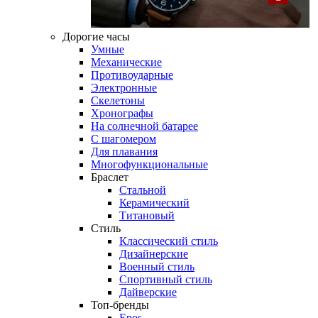
Дорогие часы
Умные
Механические
Противоударные
Электронные
Скелетоны
Хронографы
На солнечной батарее
С шагомером
Для плавания
Многофункциональные
Браслет
Стальной
Керамический
Титановый
Стиль
Классический стиль
Дизайнерские
Военный стиль
Спортивный стиль
Дайверские
Топ-бренды
Epos