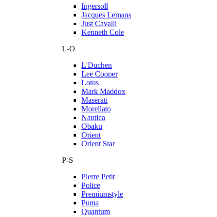
Ingersoll
Jacques Lemans
Just Cavalli
Kenneth Cole
L-O
L'Duchen
Lee Cooper
Lotus
Mark Maddox
Maserati
Morellato
Nautica
Obaku
Orient
Orient Star
P-S
Pierre Petit
Police
Premiumstyle
Puma
Quantum