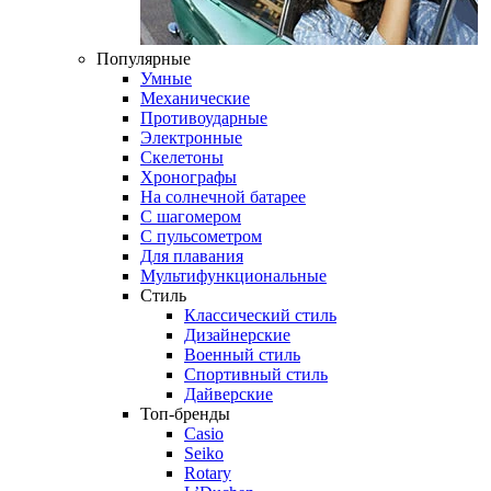
Популярные
Умные
Механические
Противоударные
Электронные
Скелетоны
Хронографы
На солнечной батарее
С шагомером
С пульсометром
Для плавания
Мультифункциональные
Стиль
Классический стиль
Дизайнерские
Военный стиль
Спортивный стиль
Дайверские
Топ-бренды
Casio
Seiko
Rotary