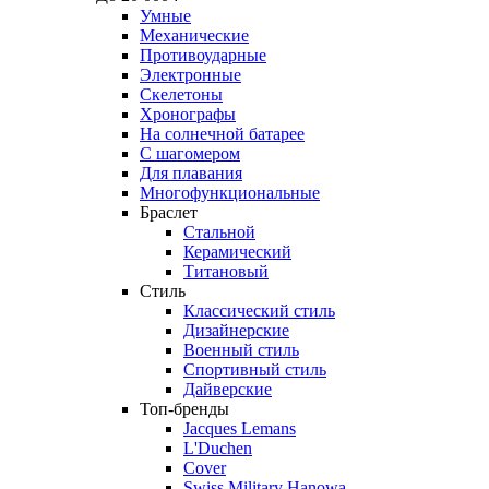
Умные
Механические
Противоударные
Электронные
Скелетоны
Хронографы
На солнечной батарее
С шагомером
Для плавания
Многофункциональные
Браслет
Стальной
Керамический
Титановый
Стиль
Классический стиль
Дизайнерские
Военный стиль
Спортивный стиль
Дайверские
Топ-бренды
Jacques Lemans
L'Duchen
Cover
Swiss Military Hanowa