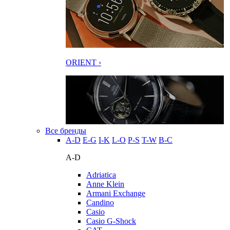
ORIENT ›
Все бренды
A-D
E-G
I-K
L-O
P-S
T-W
В-С
A-D
Adriatica
Anne Klein
Armani Exchange
Candino
Casio
Casio G-Shock