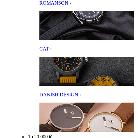
ROMANSON ›
CAT ›
DANISH DESIGN ›
До 20 000 ₽