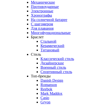
Механические
Противоударные
Электронные
Хронографы
На солнечной батарее
С шагомером
Для плавания
Многофункциональные
Браслет
Стальной
Керамический
Титановый
Стиль
Классический стиль
Дизайнерские
Военный стиль
Спортивный стиль
Топ-бренды
Danish Design
Romanson
Reebok
Mark Maddox
Casio
Gryon