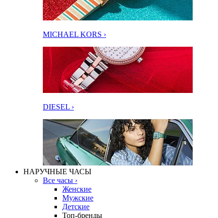
MICHAEL KORS ›
DIESEL ›
НАРУЧНЫЕ ЧАСЫ
Все часы ›
Женские
Мужские
Детские
Топ-бренды