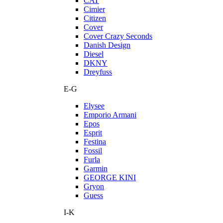
CAT
Cimier
Citizen
Cover
Cover Crazy Seconds
Danish Design
Diesel
DKNY
Dreyfuss
E-G
Elysee
Emporio Armani
Epos
Esprit
Festina
Fossil
Furla
Garmin
GEORGE KINI
Gryon
Guess
I-K