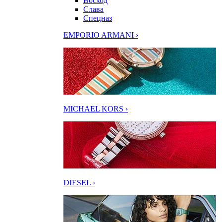
Восход
Слава
Спецназ
EMPORIO ARMANI ›
MICHAEL KORS ›
DIESEL ›