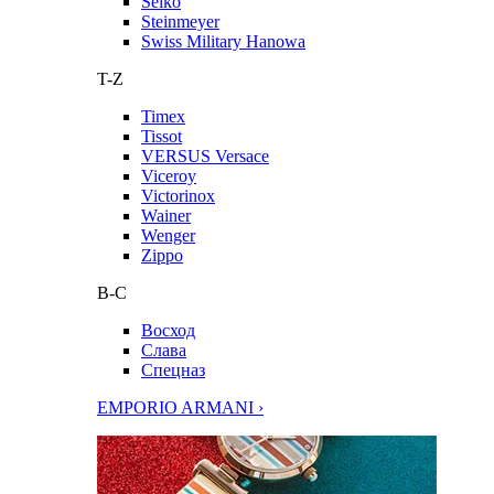
Seiko
Steinmeyer
Swiss Military Hanowa
T-Z
Timex
Tissot
VERSUS Versace
Viceroy
Victorinox
Wainer
Wenger
Zippo
В-С
Восход
Слава
Спецназ
EMPORIO ARMANI ›