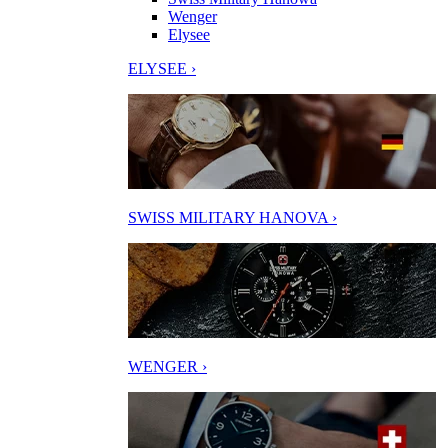
Wenger
Elysee
ELYSEE ›
SWISS MILITARY HANOVA ›
WENGER ›