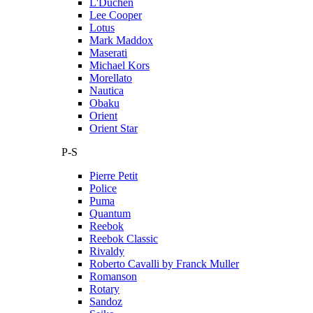
L'Duchen
Lee Cooper
Lotus
Mark Maddox
Maserati
Michael Kors
Morellato
Nautica
Obaku
Orient
Orient Star
P-S
Pierre Petit
Police
Puma
Quantum
Reebok
Reebok Classic
Rivaldy
Roberto Cavalli by Franck Muller
Romanson
Rotary
Sandoz