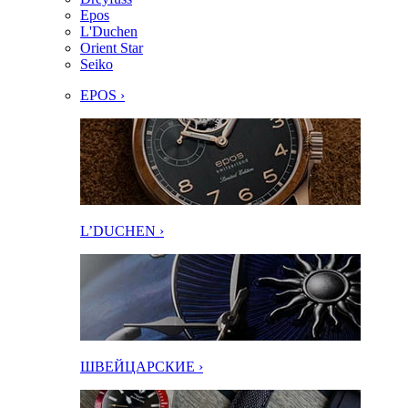
Epos
L'Duchen
Orient Star
Seiko
EPOS ›
L’DUCHEN ›
ШВЕЙЦАРСКИЕ ›