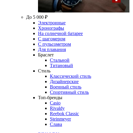
До 5 000 ₽
Электронные
Хронографы
На солнечной батарее
С шагомером
С пульсометром
Для плавания
Браслет
Стальной
Титановый
Стиль
Классический стиль
Дизайнерские
Военный стиль
Спортивный стиль
Топ-бренды
Casio
Rivaldy
Reebok Classic
Steinmeyer
Слава