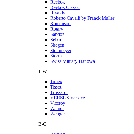
Reebok
Reebok Classic
Rivaldy
Roberto Cavalli by Franck Muller
Romanson
Rotary
Sandoz
Seiko
Skagen
Steinmeyer
Storm
Swiss Military Hanowa
T-W
Timex
Tissot
Trussardi
VERSUS Versace
Viceroy
Wainer
Wenger
В-С