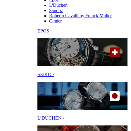
L'Duchen
Sandoz
Roberto Cavalli by Franck Muller
Cimier
EPOS ›
SEIKO ›
L’DUCHEN ›