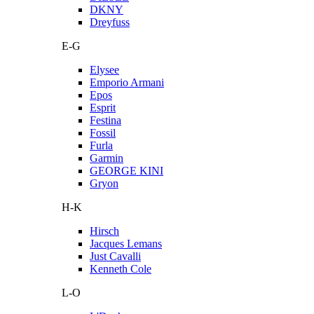
DKNY
Dreyfuss
E-G
Elysee
Emporio Armani
Epos
Esprit
Festina
Fossil
Furla
Garmin
GEORGE KINI
Gryon
H-K
Hirsch
Jacques Lemans
Just Cavalli
Kenneth Cole
L-O