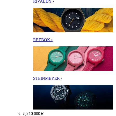
RIVALDY ›
REEBOK ›
STEINMEYER ›
До 10 000 ₽