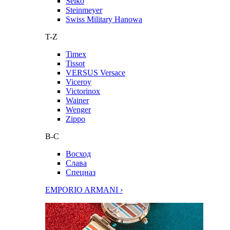
Seiko
Steinmeyer
Swiss Military Hanowa
T-Z
Timex
Tissot
VERSUS Versace
Viceroy
Victorinox
Wainer
Wenger
Zippo
В-С
Восход
Слава
Спецназ
EMPORIO ARMANI ›