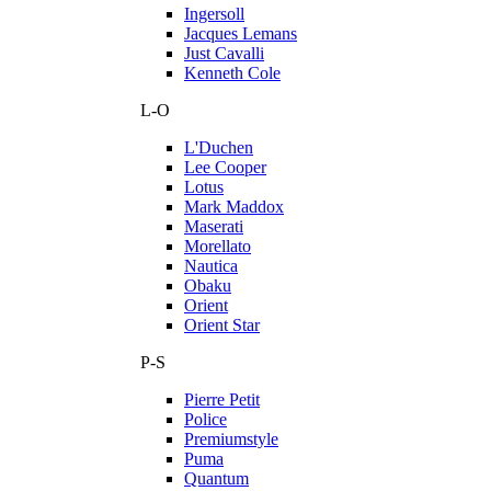
Ingersoll
Jacques Lemans
Just Cavalli
Kenneth Cole
L-O
L'Duchen
Lee Cooper
Lotus
Mark Maddox
Maserati
Morellato
Nautica
Obaku
Orient
Orient Star
P-S
Pierre Petit
Police
Premiumstyle
Puma
Quantum