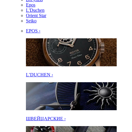
Epos
L'Duchen
Orient Star
Seiko
EPOS ›
L’DUCHEN ›
ШВЕЙЦАРСКИЕ ›