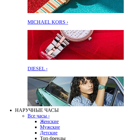
MICHAEL KORS ›
DIESEL ›
НАРУЧНЫЕ ЧАСЫ
Все часы ›
Женские
Мужские
Детские
Топ-бренды