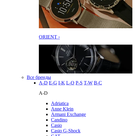
ORIENT ›
Все бренды
A-D
E-G
I-K
L-O
P-S
T-W
В-С
A-D
Adriatica
Anne Klein
Armani Exchange
Candino
Casio
Casio G-Shock