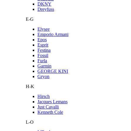
DKNY
Dreyfuss
E-G
Elysee
Emporio Armani
Epos
Esprit
Festina
Fossil
Furla
Garmin
GEORGE KINI
Gryon
H-K
Hirsch
Jacques Lemans
Just Cavalli
Kenneth Cole
L-O