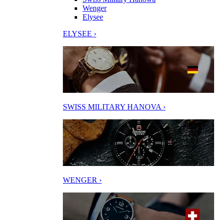
Wenger
Elysee
ELYSEE ›
SWISS MILITARY HANOVA ›
WENGER ›