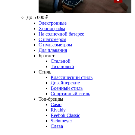
До 5 000 ₽
Электронные
Хронографы
На солнечной батарее
С шагомером
С пульсометром
Для плавания
Браслет
Стальной
Титановый
Стиль
Классический стиль
Дизайнерские
Военный стиль
Спортивный стиль
Топ-бренды
Casio
Rivaldy
Reebok Classic
Steinmeyer
Слава