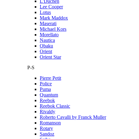
L'Duchen
Lee Cooper
Lotus
Mark Maddox
Maserati
Michael Kors
Morellato
Nautica
Obaku
Orient
Orient Star
P-S
Pierre Petit
Police
Puma
Quantum
Reebok
Reebok Classic
Rivaldy
Roberto Cavalli by Franck Muller
Romanson
Rotary
Sandoz