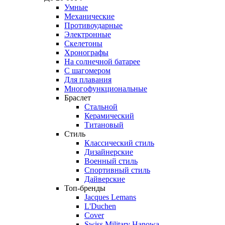
Умные
Механические
Противоударные
Электронные
Скелетоны
Хронографы
На солнечной батарее
С шагомером
Для плавания
Многофункциональные
Браслет
Стальной
Керамический
Титановый
Стиль
Классический стиль
Дизайнерские
Военный стиль
Спортивный стиль
Дайверские
Топ-бренды
Jacques Lemans
L'Duchen
Cover
Swiss Military Hanowa