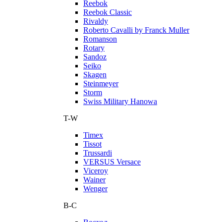
Reebok
Reebok Classic
Rivaldy
Roberto Cavalli by Franck Muller
Romanson
Rotary
Sandoz
Seiko
Skagen
Steinmeyer
Storm
Swiss Military Hanowa
T-W
Timex
Tissot
Trussardi
VERSUS Versace
Viceroy
Wainer
Wenger
В-С