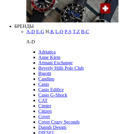
БРЕНДЫ
A-D
E-G
H
-K
L-O
P-S
T-Z
В-С
A-D
Adriatica
Anne Klein
Armani Exchange
Beverly Hills Polo Club
Bigotti
Candino
Casio
Casio Edifice
Casio G-Shock
CAT
Cimier
Citizen
Cover
Cover Crazy Seconds
Danish Design
DIESEL