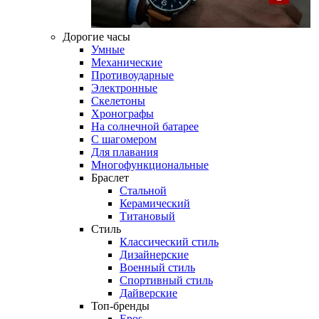
Дорогие часы
Умные
Механические
Противоударные
Электронные
Скелетоны
Хронографы
На солнечной батарее
С шагомером
Для плавания
Многофункциональные
Браслет
Стальной
Керамический
Титановый
Стиль
Классический стиль
Дизайнерские
Военный стиль
Спортивный стиль
Дайверские
Топ-бренды
Epos