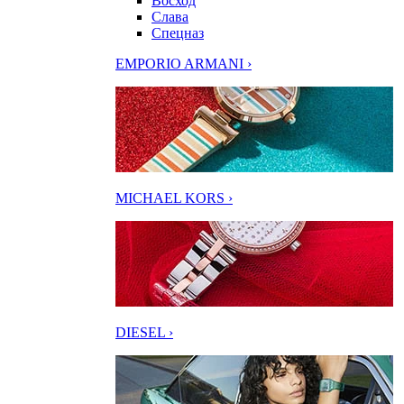
Восход
Слава
Спецназ
EMPORIO ARMANI ›
MICHAEL KORS ›
DIESEL ›