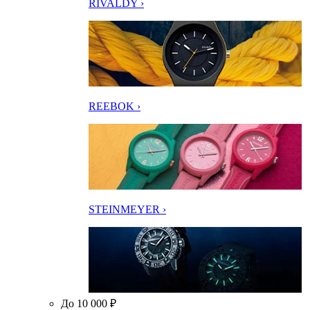
RIVALDY ›
REEBOK ›
STEINMEYER ›
До 10 000 ₽