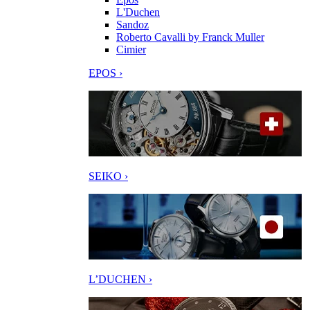
L'Duchen
Sandoz
Roberto Cavalli by Franck Muller
Cimier
EPOS ›
SEIKO ›
L’DUCHEN ›