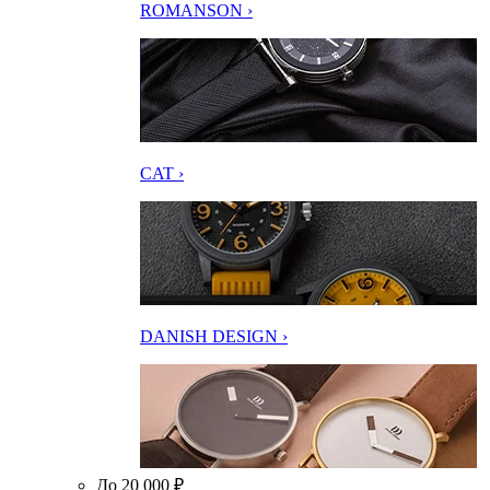
ROMANSON ›
CAT ›
DANISH DESIGN ›
До 20 000 ₽