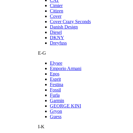
CAT
Cimier
Citizen
Cover
Cover Crazy Seconds
Danish Design
Diesel
DKNY
Dreyfuss
E-G
Elysee
Emporio Armani
Epos
Esprit
Festina
Fossil
Furla
Garmin
GEORGE KINI
Gryon
Guess
I-K