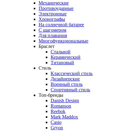
Механические
Противоударные
Электронные
Хронографы
На солнечной батарее
С шагомером
Для плавания
Многофункциональные
Браслет
Стальной
Керамический
Титановый
Стиль
Классический стиль
Дизайнерские
Военный стиль
Спортивный стиль
Топ-бренды
Danish Design
Romanson
Reebok
Mark Maddox
Casio
Gryon