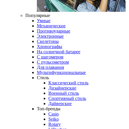
Популярные
Умные
Механические
Противоударные
Электронные
Скелетоны
Хронографы
На солнечной батарее
С шагомером
С пульсометром
Для плавания
Мультифункциональные
Стиль
Классический стиль
Дизайнерские
Военный стиль
Спортивный стиль
Дайверские
Топ-бренды
Casio
Seiko
Rotary