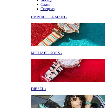
Восход
Слава
Спецназ
EMPORIO ARMANI ›
MICHAEL KORS ›
DIESEL ›