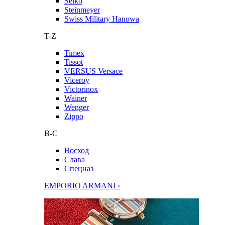
Seiko
Steinmeyer
Swiss Military Hanowa
T-Z
Timex
Tissot
VERSUS Versace
Viceroy
Victorinox
Wainer
Wenger
Zippo
В-С
Восход
Слава
Спецназ
EMPORIO ARMANI ›