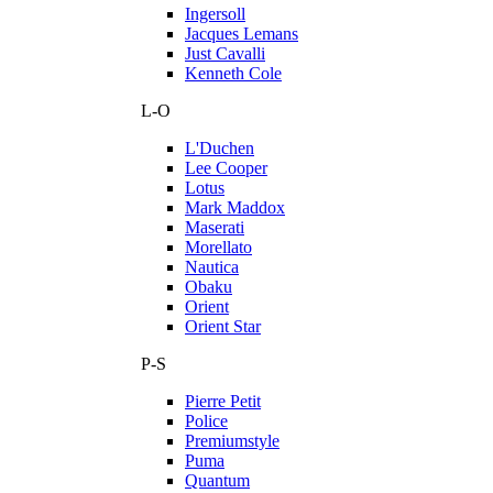
Ingersoll
Jacques Lemans
Just Cavalli
Kenneth Cole
L-O
L'Duchen
Lee Cooper
Lotus
Mark Maddox
Maserati
Morellato
Nautica
Obaku
Orient
Orient Star
P-S
Pierre Petit
Police
Premiumstyle
Puma
Quantum