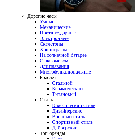
Дорогие часы
Умные
Механические
Противоударные
Электронные
Скелетоны
Хронографы
На солнечной батарее
С шагомером
Для плавания
Многофункциональные
Браслет
Стальной
Керамический
Титановый
Стиль
Классический стиль
Дизайнерские
Военный стиль
Спортивный стиль
Дайверские
Топ-бренды
Epos