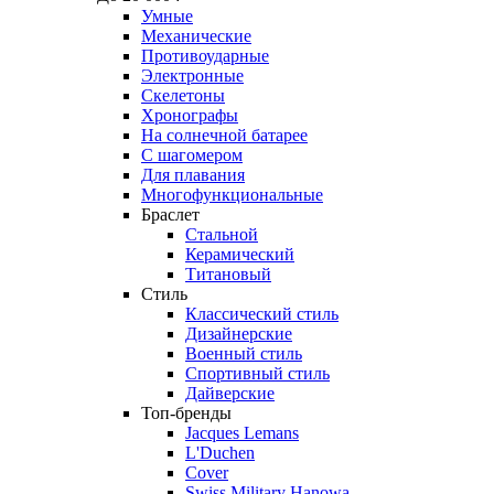
Умные
Механические
Противоударные
Электронные
Скелетоны
Хронографы
На солнечной батарее
С шагомером
Для плавания
Многофункциональные
Браслет
Стальной
Керамический
Титановый
Стиль
Классический стиль
Дизайнерские
Военный стиль
Спортивный стиль
Дайверские
Топ-бренды
Jacques Lemans
L'Duchen
Cover
Swiss Military Hanowa