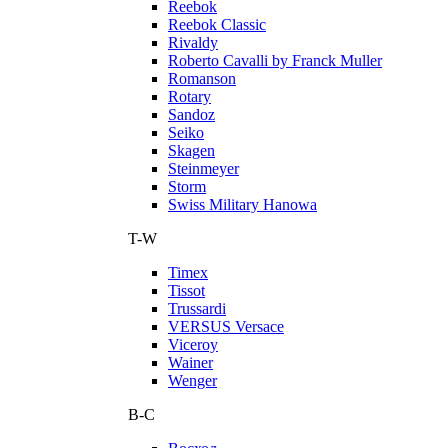
Reebok
Reebok Classic
Rivaldy
Roberto Cavalli by Franck Muller
Romanson
Rotary
Sandoz
Seiko
Skagen
Steinmeyer
Storm
Swiss Military Hanowa
T-W
Timex
Tissot
Trussardi
VERSUS Versace
Viceroy
Wainer
Wenger
В-С