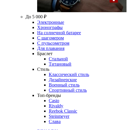
До 5 000 ₽
Электронные
Хронографы
На солнечной батарее
С шагомером
С пульсометром
Для плавания
Браслет
Стальной
Титановый
Стиль
Классический стиль
Дизайнерские
Военный стиль
Спортивный стиль
Топ-бренды
Casio
Rivaldy
Reebok Classic
Steinmeyer
Слава