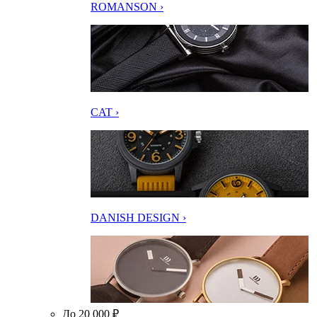
ROMANSON ›
CAT ›
DANISH DESIGN ›
До 20 000 ₽