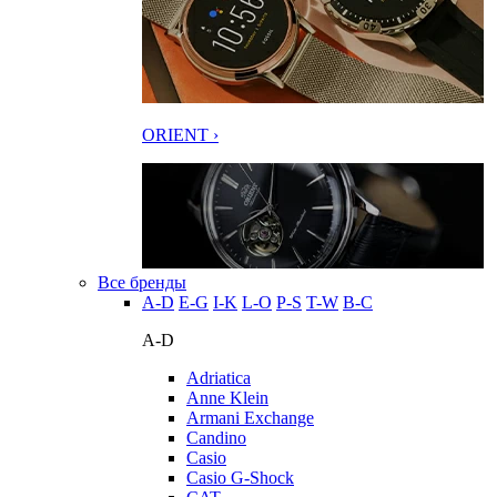
ORIENT ›
Все бренды
A-D
E-G
I-K
L-O
P-S
T-W
В-С
A-D
Adriatica
Anne Klein
Armani Exchange
Candino
Casio
Casio G-Shock