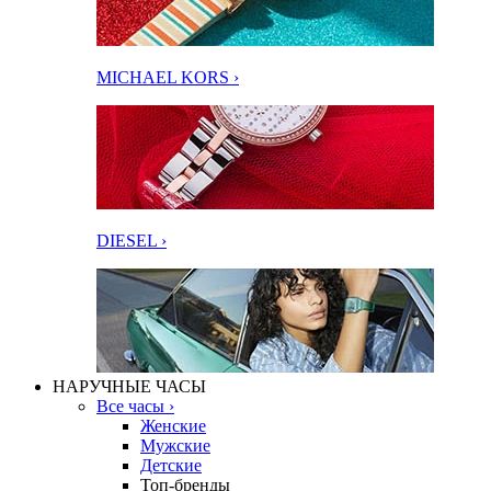
MICHAEL KORS ›
DIESEL ›
НАРУЧНЫЕ ЧАСЫ
Все часы ›
Женские
Мужские
Детские
Топ-бренды