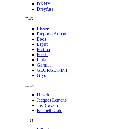
DKNY
Dreyfuss
E-G
Elysee
Emporio Armani
Epos
Esprit
Festina
Fossil
Furla
Garmin
GEORGE KINI
Gryon
H-K
Hirsch
Jacques Lemans
Just Cavalli
Kenneth Cole
L-O