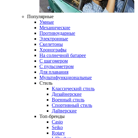
Популярные
Умные
Механические
Противоударные
Электронные
Скелетоны
Хронографы
На солнечной батарее
С шагомером
С пульсометром
Для плавания
Мультифункциональные
Стиль
Классический стиль
Дизайнерские
Военный стиль
Спортивный стиль
Дайверские
Топ-бренды
Casio
Seiko
Rotary