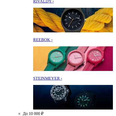
RIVALDY ›
REEBOK ›
STEINMEYER ›
До 10 000 ₽