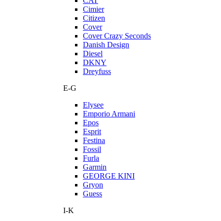
CAT
Cimier
Citizen
Cover
Cover Crazy Seconds
Danish Design
Diesel
DKNY
Dreyfuss
E-G
Elysee
Emporio Armani
Epos
Esprit
Festina
Fossil
Furla
Garmin
GEORGE KINI
Gryon
Guess
I-K