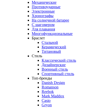
Механические
Противоударные
Электронные
Хронографы
На солнечной батарее
С шагомером
Для плавания
Многофункциональные
Браслет
Стальной
Керамический
Титановый
Стиль
Классический стиль
Дизайнерские
Военный стиль
Спортивный стиль
Топ-бренды
Danish Design
Romanson
Reebok
Mark Maddox
Casio
Gryon