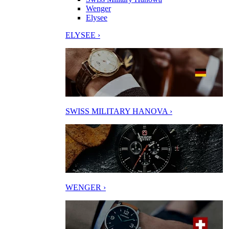
Wenger
Elysee
ELYSEE ›
SWISS MILITARY HANOVA ›
WENGER ›