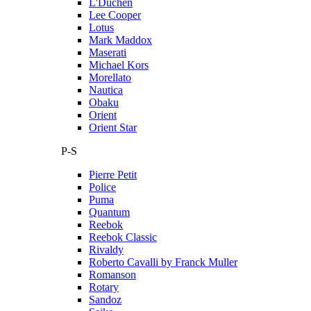
L'Duchen
Lee Cooper
Lotus
Mark Maddox
Maserati
Michael Kors
Morellato
Nautica
Obaku
Orient
Orient Star
P-S
Pierre Petit
Police
Puma
Quantum
Reebok
Reebok Classic
Rivaldy
Roberto Cavalli by Franck Muller
Romanson
Rotary
Sandoz