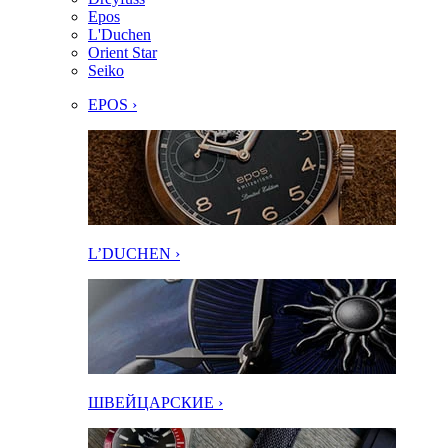
Epos
L'Duchen
Orient Star
Seiko
EPOS ›
L’DUCHEN ›
ШВЕЙЦАРСКИЕ ›