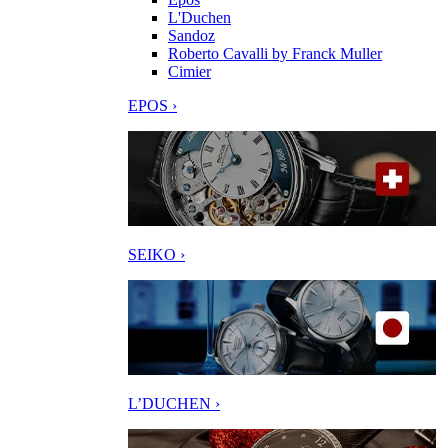
L'Duchen
Sandoz
Roberto Cavalli by Franck Muller
Cimier
EPOS ›
SEIKO ›
L’DUCHEN ›