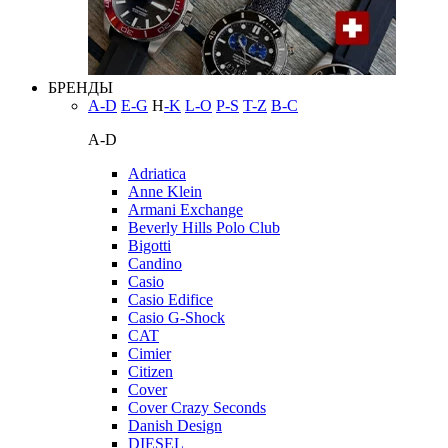
БРЕНДЫ
A-D
E-G
H
-K
L-O
P-S
T-Z
В-С
A-D
Adriatica
Anne Klein
Armani Exchange
Beverly Hills Polo Club
Bigotti
Candino
Casio
Casio Edifice
Casio G-Shock
CAT
Cimier
Citizen
Cover
Cover Crazy Seconds
Danish Design
DIESEL