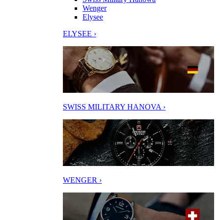
Wenger
Elysee
ELYSEE ›
SWISS MILITARY HANOVA ›
WENGER ›