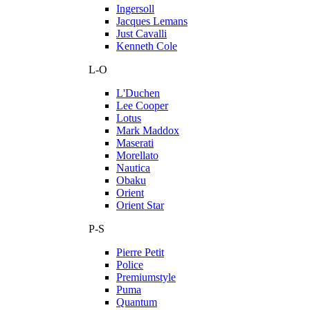
Ingersoll
Jacques Lemans
Just Cavalli
Kenneth Cole
L-O
L'Duchen
Lee Cooper
Lotus
Mark Maddox
Maserati
Morellato
Nautica
Obaku
Orient
Orient Star
P-S
Pierre Petit
Police
Premiumstyle
Puma
Quantum