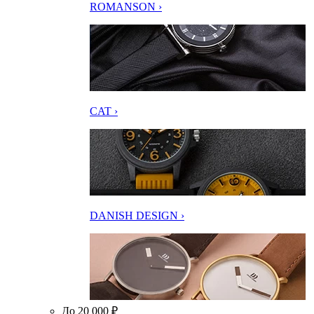
ROMANSON ›
CAT ›
DANISH DESIGN ›
До 20 000 ₽