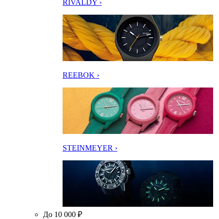
RIVALDY ›
REEBOK ›
STEINMEYER ›
До 10 000 ₽