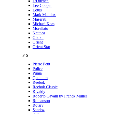
L'Duchen
Lee Cooper
Lotus
Mark Maddox
Maserati
Michael Kors
Morellato
Nautica
Obaku
Orient
Orient Star
P-S
Pierre Petit
Police
Puma
Quantum
Reebok
Reebok Classic
Rivaldy
Roberto Cavalli by Franck Muller
Romanson
Rotary
Sandoz