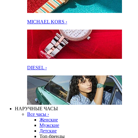
MICHAEL KORS ›
DIESEL ›
НАРУЧНЫЕ ЧАСЫ
Все часы ›
Женские
Мужские
Детские
Топ-бренды