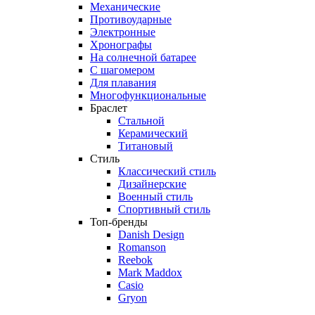
Механические
Противоударные
Электронные
Хронографы
На солнечной батарее
С шагомером
Для плавания
Многофункциональные
Браслет
Стальной
Керамический
Титановый
Стиль
Классический стиль
Дизайнерские
Военный стиль
Спортивный стиль
Топ-бренды
Danish Design
Romanson
Reebok
Mark Maddox
Casio
Gryon