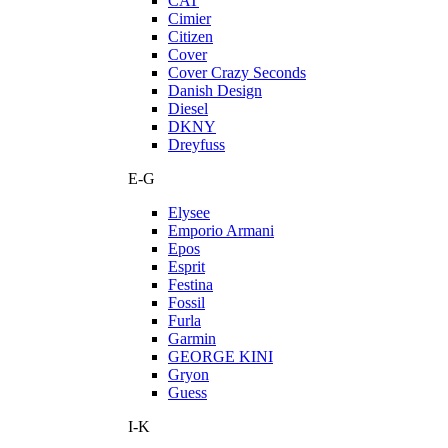
CAT
Cimier
Citizen
Cover
Cover Crazy Seconds
Danish Design
Diesel
DKNY
Dreyfuss
E-G
Elysee
Emporio Armani
Epos
Esprit
Festina
Fossil
Furla
Garmin
GEORGE KINI
Gryon
Guess
I-K