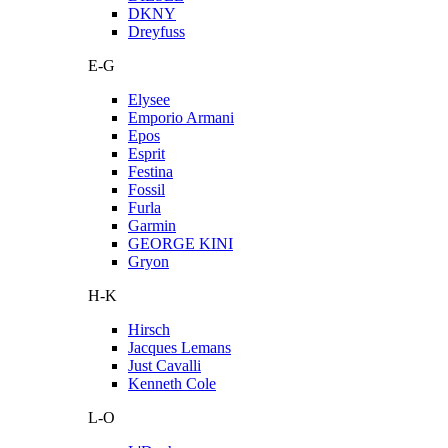
DKNY
Dreyfuss
E-G
Elysee
Emporio Armani
Epos
Esprit
Festina
Fossil
Furla
Garmin
GEORGE KINI
Gryon
H-K
Hirsch
Jacques Lemans
Just Cavalli
Kenneth Cole
L-O