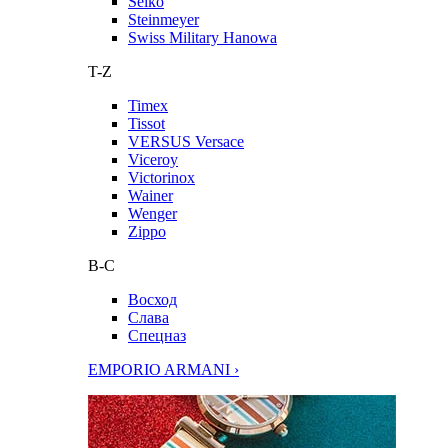
Seiko
Steinmeyer
Swiss Military Hanowa
T-Z
Timex
Tissot
VERSUS Versace
Viceroy
Victorinox
Wainer
Wenger
Zippo
В-С
Восход
Слава
Спецназ
EMPORIO ARMANI ›