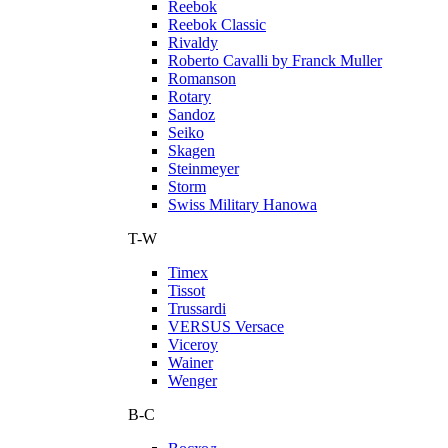
Reebok
Reebok Classic
Rivaldy
Roberto Cavalli by Franck Muller
Romanson
Rotary
Sandoz
Seiko
Skagen
Steinmeyer
Storm
Swiss Military Hanowa
T-W
Timex
Tissot
Trussardi
VERSUS Versace
Viceroy
Wainer
Wenger
В-С