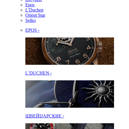
Epos
L'Duchen
Orient Star
Seiko
EPOS ›
L’DUCHEN ›
ШВЕЙЦАРСКИЕ ›