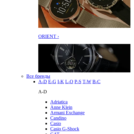
ORIENT ›
Все бренды
A-D
E-G
I-K
L-O
P-S
T-W
В-С
A-D
Adriatica
Anne Klein
Armani Exchange
Candino
Casio
Casio G-Shock