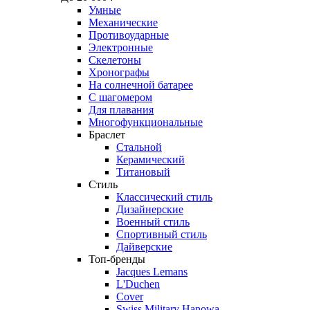
Умные
Механические
Противоударные
Электронные
Скелетоны
Хронографы
На солнечной батарее
С шагомером
Для плавания
Многофункциональные
Браслет
Стальной
Керамический
Титановый
Стиль
Классический стиль
Дизайнерские
Военный стиль
Спортивный стиль
Дайверские
Топ-бренды
Jacques Lemans
L'Duchen
Cover
Swiss Military Hanowa