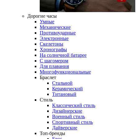
Дорогие часы
Умные
Механические
Противоударные
Электронные
Скелетоны
Хронографы
На солнечной батарее
С шагомером
Для плавания
Многофункциональные
Браслет
Стальной
Керамический
Титановый
Стиль
Классический стиль
Дизайнерские
Военный стиль
Спортивный стиль
Дайверские
Топ-бренды
Epos