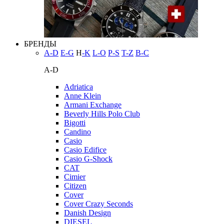
БРЕНДЫ
A-D
E-G
H
-K
L-O
P-S
T-Z
В-С
A-D
Adriatica
Anne Klein
Armani Exchange
Beverly Hills Polo Club
Bigotti
Candino
Casio
Casio Edifice
Casio G-Shock
CAT
Cimier
Citizen
Cover
Cover Crazy Seconds
Danish Design
DIESEL