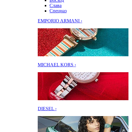
Восход
Слава
Спецназ
EMPORIO ARMANI ›
MICHAEL KORS ›
DIESEL ›