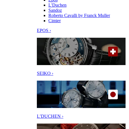
L'Duchen
Sandoz
Roberto Cavalli by Franck Muller
Cimier
EPOS ›
SEIKO ›
L’DUCHEN ›