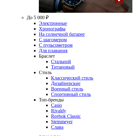
До 5 000 ₽
Электронные
Хронографы
На солнечной батарее
С шагомером
С пульсометром
Для плавания
Браслет
Стальной
Титановый
Стиль
Классический стиль
Дизайнерские
Военный стиль
Спортивный стиль
Топ-бренды
Casio
Rivaldy
Reebok Classic
Steinmeyer
Слава