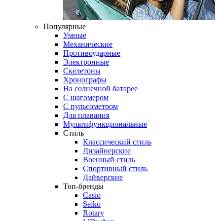
Популярные
Умные
Механические
Противоударные
Электронные
Скелетоны
Хронографы
На солнечной батарее
С шагомером
С пульсометром
Для плавания
Мультифункциональные
Стиль
Классический стиль
Дизайнерские
Военный стиль
Спортивный стиль
Дайверские
Топ-бренды
Casio
Seiko
Rotary