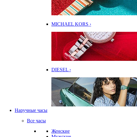
MICHAEL KORS ›
DIESEL ›
Наручные часы
Все часы
Женские
Мужские