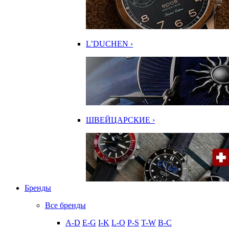
L’DUCHEN ›
ШВЕЙЦАРСКИЕ ›
Бренды
Все бренды
A-D
E-G
I-K
L-O
P-S
T-W
В-С