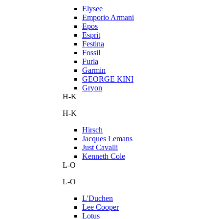
Elysee
Emporio Armani
Epos
Esprit
Festina
Fossil
Furla
Garmin
GEORGE KINI
Gryon
H-K
H-K
Hirsch
Jacques Lemans
Just Cavalli
Kenneth Cole
L-O
L-O
L'Duchen
Lee Cooper
Lotus