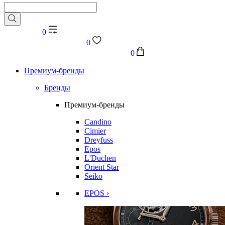
0
0
0
Премиум-бренды
Бренды
Премиум-бренды
Candino
Cimier
Dreyfuss
Epos
L'Duchen
Orient Star
Seiko
EPOS ›