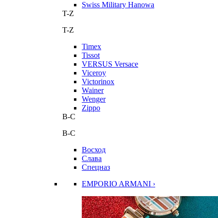
Swiss Military Hanowa
T-Z
T-Z
Timex
Tissot
VERSUS Versace
Viceroy
Victorinox
Wainer
Wenger
Zippo
В-С
В-С
Восход
Слава
Спецназ
EMPORIO ARMANI ›