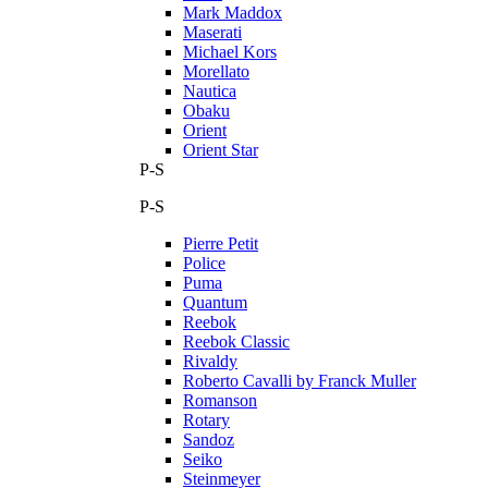
Mark Maddox
Maserati
Michael Kors
Morellato
Nautica
Obaku
Orient
Orient Star
P-S
P-S
Pierre Petit
Police
Puma
Quantum
Reebok
Reebok Classic
Rivaldy
Roberto Cavalli by Franck Muller
Romanson
Rotary
Sandoz
Seiko
Steinmeyer