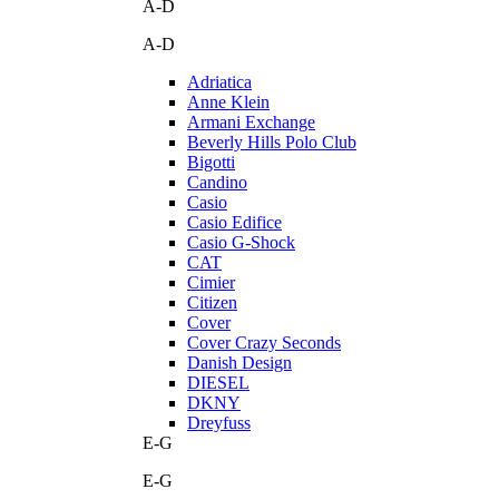
A-D
A-D
Adriatica
Anne Klein
Armani Exchange
Beverly Hills Polo Club
Bigotti
Candino
Casio
Casio Edifice
Casio G-Shock
CAT
Cimier
Citizen
Cover
Cover Crazy Seconds
Danish Design
DIESEL
DKNY
Dreyfuss
E-G
E-G