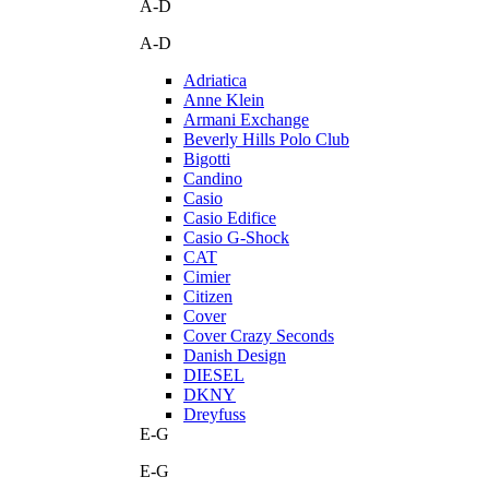
A-D
A-D
Adriatica
Anne Klein
Armani Exchange
Beverly Hills Polo Club
Bigotti
Candino
Casio
Casio Edifice
Casio G-Shock
CAT
Cimier
Citizen
Cover
Cover Crazy Seconds
Danish Design
DIESEL
DKNY
Dreyfuss
E-G
E-G