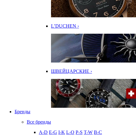
L’DUCHEN ›
ШВЕЙЦАРСКИЕ ›
Бренды
Все бренды
A-D
E-G
I-K
L-O
P-S
T-W
В-С