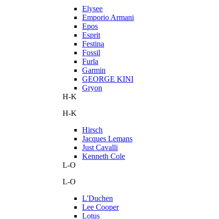
Elysee
Emporio Armani
Epos
Esprit
Festina
Fossil
Furla
Garmin
GEORGE KINI
Gryon
H-K
H-K
Hirsch
Jacques Lemans
Just Cavalli
Kenneth Cole
L-O
L-O
L'Duchen
Lee Cooper
Lotus