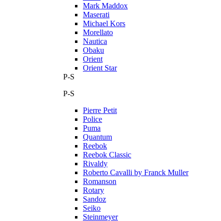
Mark Maddox
Maserati
Michael Kors
Morellato
Nautica
Obaku
Orient
Orient Star
P-S
P-S
Pierre Petit
Police
Puma
Quantum
Reebok
Reebok Classic
Rivaldy
Roberto Cavalli by Franck Muller
Romanson
Rotary
Sandoz
Seiko
Steinmeyer