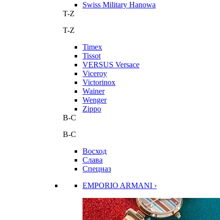
Swiss Military Hanowa
T-Z
T-Z
Timex
Tissot
VERSUS Versace
Viceroy
Victorinox
Wainer
Wenger
Zippo
В-С
В-С
Восход
Слава
Спецназ
EMPORIO ARMANI ›