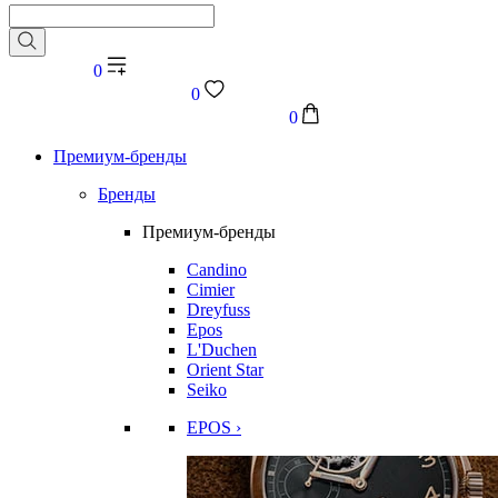
0
0
0
Премиум-бренды
Бренды
Премиум-бренды
Candino
Cimier
Dreyfuss
Epos
L'Duchen
Orient Star
Seiko
EPOS ›