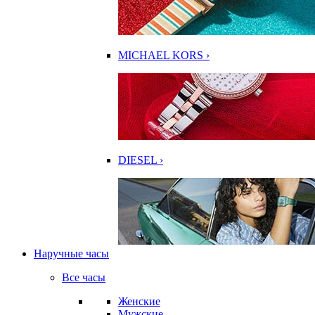
MICHAEL KORS ›
DIESEL ›
Наручные часы
Все часы
Женские
Мужские