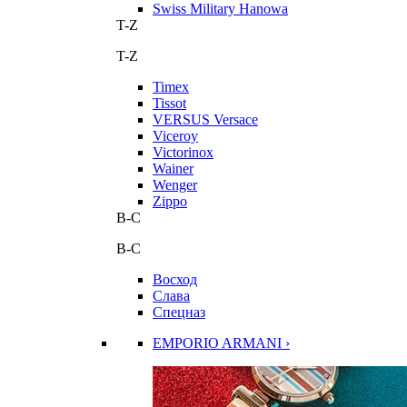
Swiss Military Hanowa
T-Z
T-Z
Timex
Tissot
VERSUS Versace
Viceroy
Victorinox
Wainer
Wenger
Zippo
В-С
В-С
Восход
Слава
Спецназ
EMPORIO ARMANI ›