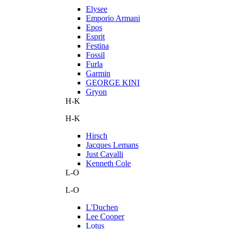
Elysee
Emporio Armani
Epos
Esprit
Festina
Fossil
Furla
Garmin
GEORGE KINI
Gryon
H-K
H-K
Hirsch
Jacques Lemans
Just Cavalli
Kenneth Cole
L-O
L-O
L'Duchen
Lee Cooper
Lotus