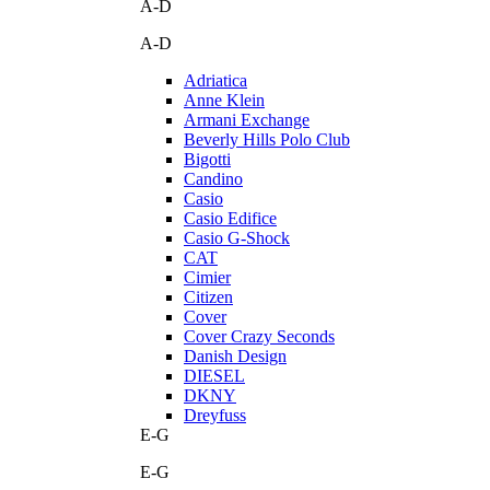
A-D
A-D
Adriatica
Anne Klein
Armani Exchange
Beverly Hills Polo Club
Bigotti
Candino
Casio
Casio Edifice
Casio G-Shock
CAT
Cimier
Citizen
Cover
Cover Crazy Seconds
Danish Design
DIESEL
DKNY
Dreyfuss
E-G
E-G