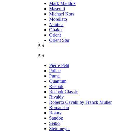
Mark Maddox
Maserati
Michael Kors
Morellato
Nautica
Obaku
Orient
Orient Star
P-S
P-S
Pierre Petit
Police
Puma
Quantum
Reebok
Reebok Classic
Rivaldy
Roberto Cavalli by Franck Muller
Romanson
Rotary
Sandoz
Seiko
Steinmeyer