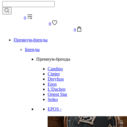
0
0
0
Премиум-бренды
Бренды
Премиум-бренды
Candino
Cimier
Dreyfuss
Epos
L'Duchen
Orient Star
Seiko
EPOS ›