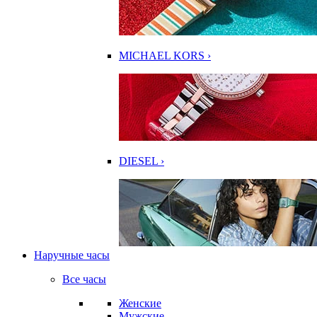
MICHAEL KORS ›
DIESEL ›
Наручные часы
Все часы
Женские
Мужские