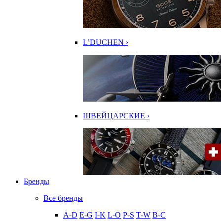
L’DUCHEN ›
ШВЕЙЦАРСКИЕ ›
Бренды
Все бренды
A-D
E-G
I-K
L-O
P-S
T-W
В-С