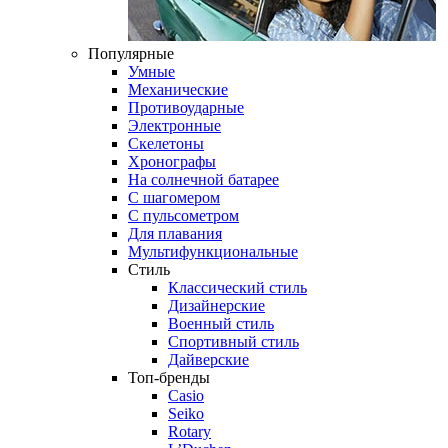
Популярные
Умные
Механические
Противоударные
Электронные
Скелетоны
Хронографы
На солнечной батарее
С шагомером
С пульсометром
Для плавания
Мультифункциональные
Стиль
Классический стиль
Дизайнерские
Военный стиль
Спортивный стиль
Дайверские
Топ-бренды
Casio
Seiko
Rotary