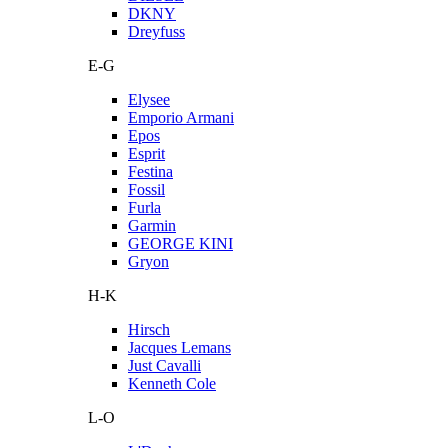
DKNY
Dreyfuss
E-G
Elysee
Emporio Armani
Epos
Esprit
Festina
Fossil
Furla
Garmin
GEORGE KINI
Gryon
H-K
Hirsch
Jacques Lemans
Just Cavalli
Kenneth Cole
L-O