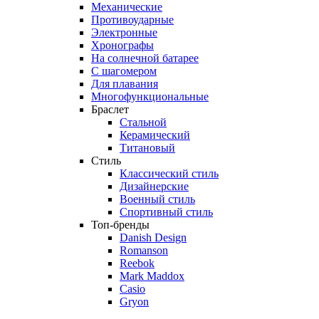
Механические
Противоударные
Электронные
Хронографы
На солнечной батарее
С шагомером
Для плавания
Многофункциональные
Браслет
Стальной
Керамический
Титановый
Стиль
Классический стиль
Дизайнерские
Военный стиль
Спортивный стиль
Топ-бренды
Danish Design
Romanson
Reebok
Mark Maddox
Casio
Gryon