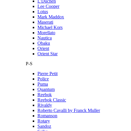
L'Duchen
Lee Cooper
Lotus
Mark Maddox
Maserati
Michael Kors
Morellato
Nautica
Obaku
Orient
Orient Star
P-S
Pierre Petit
Police
Puma
Quantum
Reebok
Reebok Classic
Rivaldy
Roberto Cavalli by Franck Muller
Romanson
Rotary
Sandoz