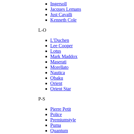
Ingersoll
Jacques Lemans
Just Cavalli
Kenneth Cole
L-O
L'Duchen
Lee Cooper
Lotus
Mark Maddox
Maserati
Morellato
Nautica
Obaku
Orient
Orient Star
P-S
Pierre Petit
Police
Premiumstyle
Puma
Quantum