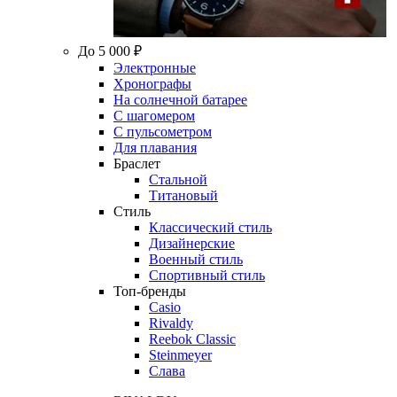
До 5 000 ₽
Электронные
Хронографы
На солнечной батарее
С шагомером
С пульсометром
Для плавания
Браслет
Стальной
Титановый
Стиль
Классический стиль
Дизайнерские
Военный стиль
Спортивный стиль
Топ-бренды
Casio
Rivaldy
Reebok Classic
Steinmeyer
Слава