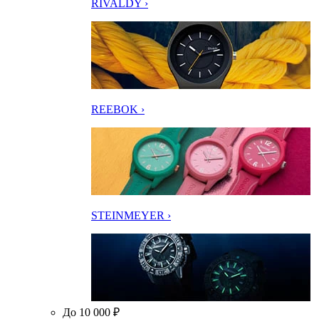
RIVALDY ›
REEBOK ›
STEINMEYER ›
До 10 000 ₽