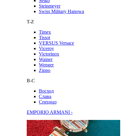
Seiko
Steinmeyer
Swiss Military Hanowa
T-Z
Timex
Tissot
VERSUS Versace
Viceroy
Victorinox
Wainer
Wenger
Zippo
В-С
Восход
Слава
Спецназ
EMPORIO ARMANI ›