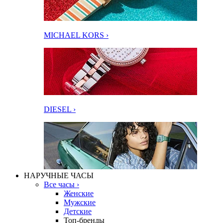
MICHAEL KORS ›
DIESEL ›
НАРУЧНЫЕ ЧАСЫ
Все часы ›
Женские
Мужские
Детские
Топ-бренды