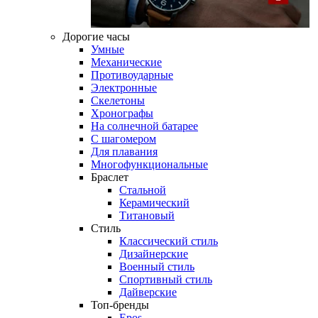
Дорогие часы
Умные
Механические
Противоударные
Электронные
Скелетоны
Хронографы
На солнечной батарее
С шагомером
Для плавания
Многофункциональные
Браслет
Стальной
Керамический
Титановый
Стиль
Классический стиль
Дизайнерские
Военный стиль
Спортивный стиль
Дайверские
Топ-бренды
Epos