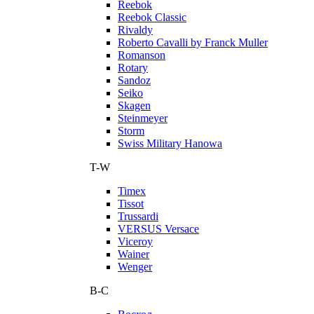
Reebok
Reebok Classic
Rivaldy
Roberto Cavalli by Franck Muller
Romanson
Rotary
Sandoz
Seiko
Skagen
Steinmeyer
Storm
Swiss Military Hanowa
T-W
Timex
Tissot
Trussardi
VERSUS Versace
Viceroy
Wainer
Wenger
В-С