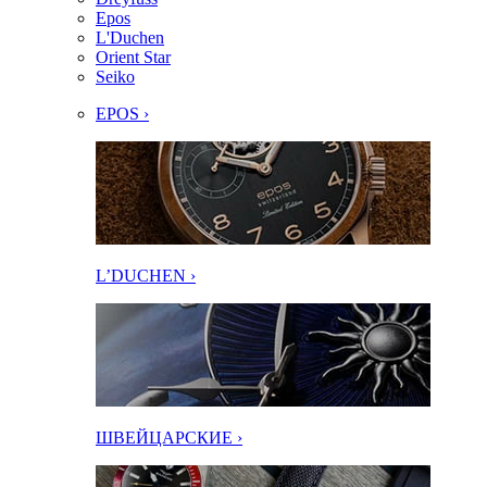
Epos
L'Duchen
Orient Star
Seiko
EPOS ›
L’DUCHEN ›
ШВЕЙЦАРСКИЕ ›