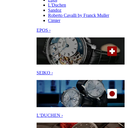
L'Duchen
Sandoz
Roberto Cavalli by Franck Muller
Cimier
EPOS ›
SEIKO ›
L’DUCHEN ›