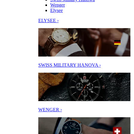
Wenger
Elysee
ELYSEE ›
SWISS MILITARY HANOVA ›
WENGER ›