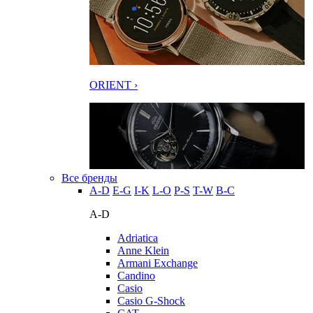
ORIENT ›
Все бренды
A-D
E-G
I-K
L-O
P-S
T-W
В-С
A-D
Adriatica
Anne Klein
Armani Exchange
Candino
Casio
Casio G-Shock