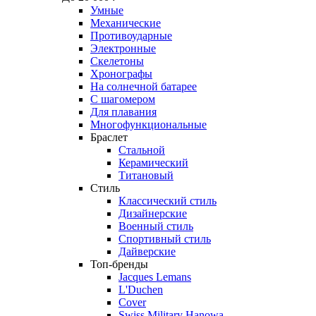
Умные
Механические
Противоударные
Электронные
Скелетоны
Хронографы
На солнечной батарее
С шагомером
Для плавания
Многофункциональные
Браслет
Стальной
Керамический
Титановый
Стиль
Классический стиль
Дизайнерские
Военный стиль
Спортивный стиль
Дайверские
Топ-бренды
Jacques Lemans
L'Duchen
Cover
Swiss Military Hanowa