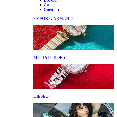
Восход
Слава
Спецназ
EMPORIO ARMANI ›
MICHAEL KORS ›
DIESEL ›