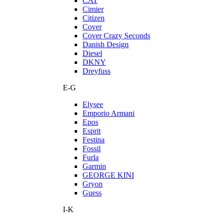
CAT
Cimier
Citizen
Cover
Cover Crazy Seconds
Danish Design
Diesel
DKNY
Dreyfuss
E-G
Elysee
Emporio Armani
Epos
Esprit
Festina
Fossil
Furla
Garmin
GEORGE KINI
Gryon
Guess
I-K