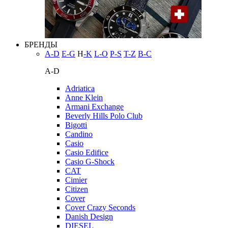
БРЕНДЫ
A-D
E-G
H
-K
L-O
P-S
T-Z
В-С
A-D
Adriatica
Anne Klein
Armani Exchange
Beverly Hills Polo Club
Bigotti
Candino
Casio
Casio Edifice
Casio G-Shock
CAT
Cimier
Citizen
Cover
Cover Crazy Seconds
Danish Design
DIESEL