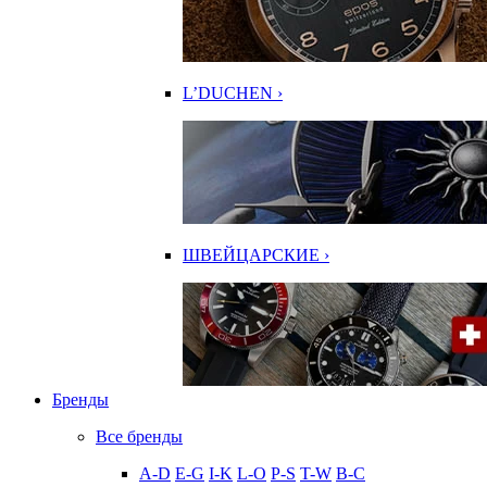
L’DUCHEN ›
ШВЕЙЦАРСКИЕ ›
Бренды
Все бренды
A-D
E-G
I-K
L-O
P-S
T-W
В-С