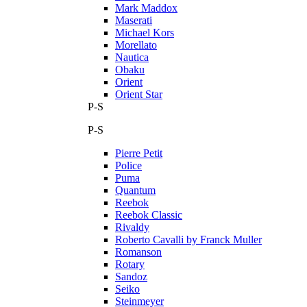
Mark Maddox
Maserati
Michael Kors
Morellato
Nautica
Obaku
Orient
Orient Star
P-S
P-S
Pierre Petit
Police
Puma
Quantum
Reebok
Reebok Classic
Rivaldy
Roberto Cavalli by Franck Muller
Romanson
Rotary
Sandoz
Seiko
Steinmeyer