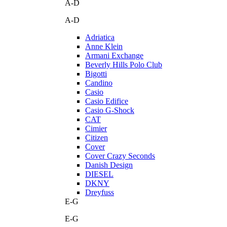
A-D
A-D
Adriatica
Anne Klein
Armani Exchange
Beverly Hills Polo Club
Bigotti
Candino
Casio
Casio Edifice
Casio G-Shock
CAT
Cimier
Citizen
Cover
Cover Crazy Seconds
Danish Design
DIESEL
DKNY
Dreyfuss
E-G
E-G