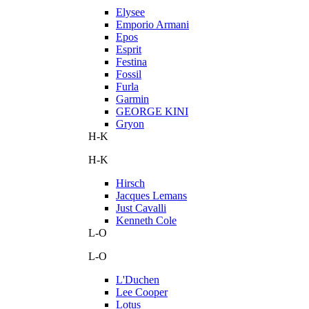
Elysee
Emporio Armani
Epos
Esprit
Festina
Fossil
Furla
Garmin
GEORGE KINI
Gryon
H-K
H-K
Hirsch
Jacques Lemans
Just Cavalli
Kenneth Cole
L-O
L-O
L'Duchen
Lee Cooper
Lotus