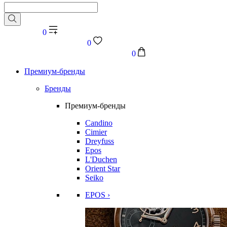
0
0
0
Премиум-бренды
Бренды
Премиум-бренды
Candino
Cimier
Dreyfuss
Epos
L'Duchen
Orient Star
Seiko
EPOS ›