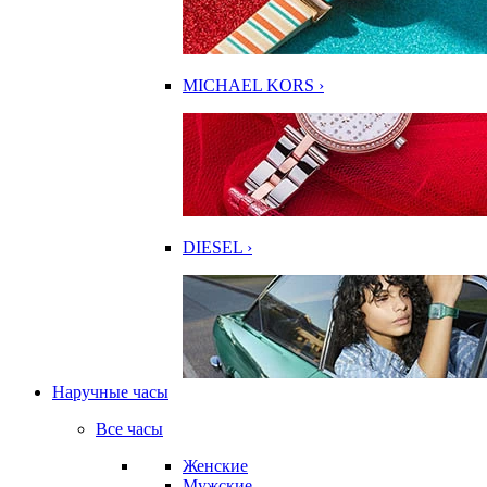
MICHAEL KORS ›
DIESEL ›
Наручные часы
Все часы
Женские
Мужские