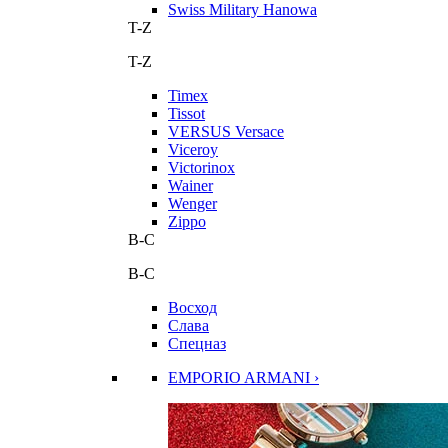
Swiss Military Hanowa
T-Z
T-Z
Timex
Tissot
VERSUS Versace
Viceroy
Victorinox
Wainer
Wenger
Zippo
В-С
В-С
Восход
Слава
Спецназ
EMPORIO ARMANI ›