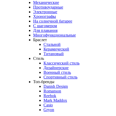
Механические
Противоударные
Электронные
Хронографы
На солнечной батарее
С шагомером
Для плавания
Многофункциональные
Браслет
Стальной
Керамический
Титановый
Стиль
Классический стиль
Дизайнерские
Военный стиль
Спортивный стиль
Топ-бренды
Danish Design
Romanson
Reebok
Mark Maddox
Casio
Gryon