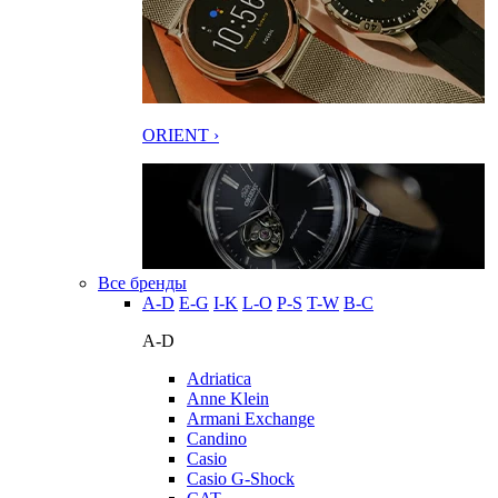
ORIENT ›
Все бренды
A-D
E-G
I-K
L-O
P-S
T-W
В-С
A-D
Adriatica
Anne Klein
Armani Exchange
Candino
Casio
Casio G-Shock