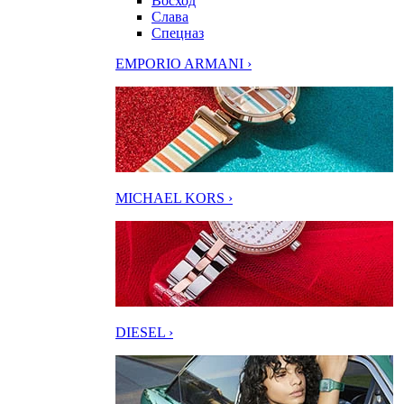
Восход
Слава
Спецназ
EMPORIO ARMANI ›
MICHAEL KORS ›
DIESEL ›