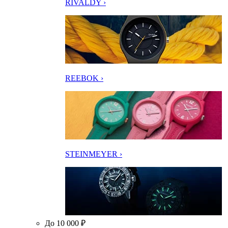
RIVALDY ›
REEBOK ›
STEINMEYER ›
До 10 000 ₽