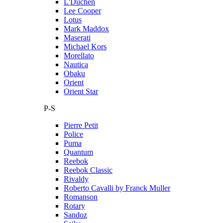
L'Duchen
Lee Cooper
Lotus
Mark Maddox
Maserati
Michael Kors
Morellato
Nautica
Obaku
Orient
Orient Star
P-S
Pierre Petit
Police
Puma
Quantum
Reebok
Reebok Classic
Rivaldy
Roberto Cavalli by Franck Muller
Romanson
Rotary
Sandoz