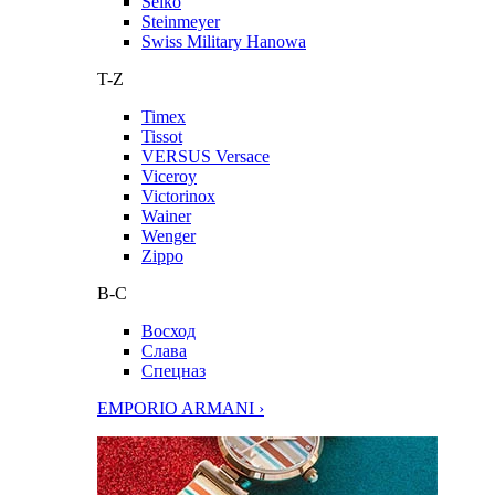
Seiko
Steinmeyer
Swiss Military Hanowa
T-Z
Timex
Tissot
VERSUS Versace
Viceroy
Victorinox
Wainer
Wenger
Zippo
В-С
Восход
Слава
Спецназ
EMPORIO ARMANI ›