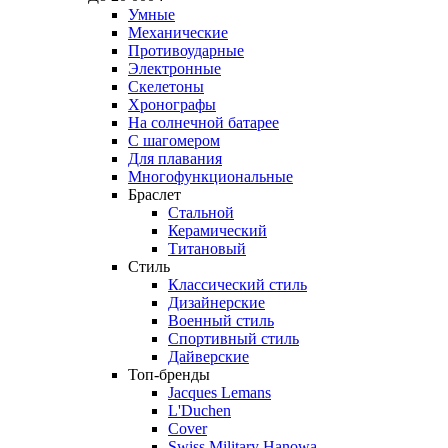
Умные
Механические
Противоударные
Электронные
Скелетоны
Хронографы
На солнечной батарее
С шагомером
Для плавания
Многофункциональные
Браслет
Стальной
Керамический
Титановый
Стиль
Классический стиль
Дизайнерские
Военный стиль
Спортивный стиль
Дайверские
Топ-бренды
Jacques Lemans
L'Duchen
Cover
Swiss Military Hanowa