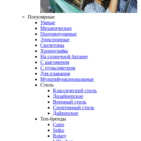
Популярные
Умные
Механические
Противоударные
Электронные
Скелетоны
Хронографы
На солнечной батарее
С шагомером
С пульсометром
Для плавания
Мультифункциональные
Стиль
Классический стиль
Дизайнерские
Военный стиль
Спортивный стиль
Дайверские
Топ-бренды
Casio
Seiko
Rotary