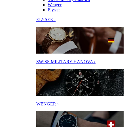
Wenger
Elysee
ELYSEE ›
SWISS MILITARY HANOVA ›
WENGER ›