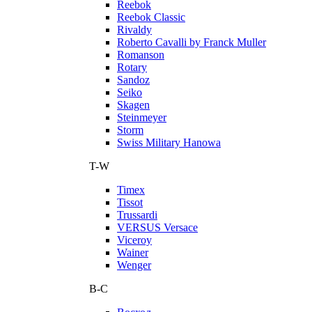
Reebok
Reebok Classic
Rivaldy
Roberto Cavalli by Franck Muller
Romanson
Rotary
Sandoz
Seiko
Skagen
Steinmeyer
Storm
Swiss Military Hanowa
T-W
Timex
Tissot
Trussardi
VERSUS Versace
Viceroy
Wainer
Wenger
В-С