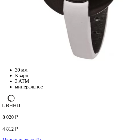
30 мм
Кварц
3 ATM
минеральное
8 020
₽
4 812
₽
Нашли дешевле? ›