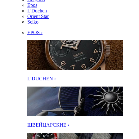
Epos
L'Duchen
Orient Star
Seiko
EPOS ›
L’DUCHEN ›
ШВЕЙЦАРСКИЕ ›