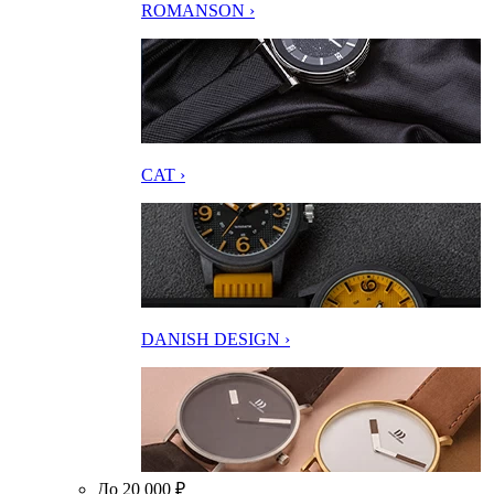
ROMANSON ›
CAT ›
DANISH DESIGN ›
До 20 000 ₽