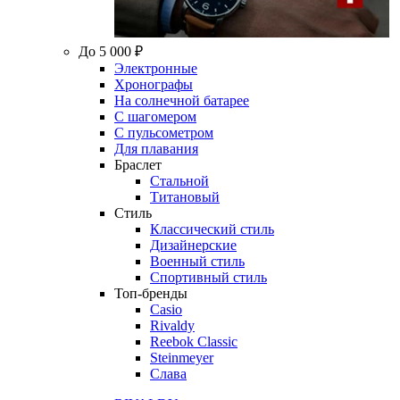
До 5 000 ₽
Электронные
Хронографы
На солнечной батарее
С шагомером
С пульсометром
Для плавания
Браслет
Стальной
Титановый
Стиль
Классический стиль
Дизайнерские
Военный стиль
Спортивный стиль
Топ-бренды
Casio
Rivaldy
Reebok Classic
Steinmeyer
Слава