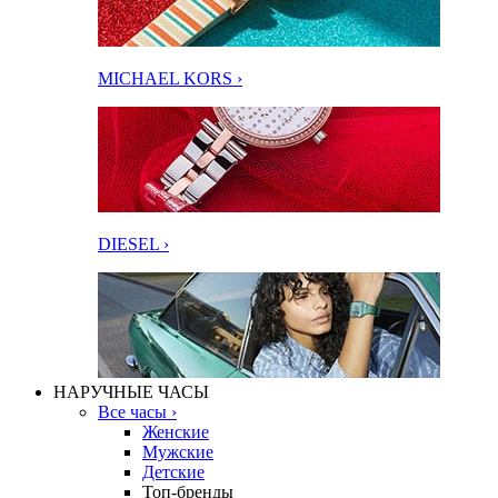
MICHAEL KORS ›
DIESEL ›
НАРУЧНЫЕ ЧАСЫ
Все часы ›
Женские
Мужские
Детские
Топ-бренды