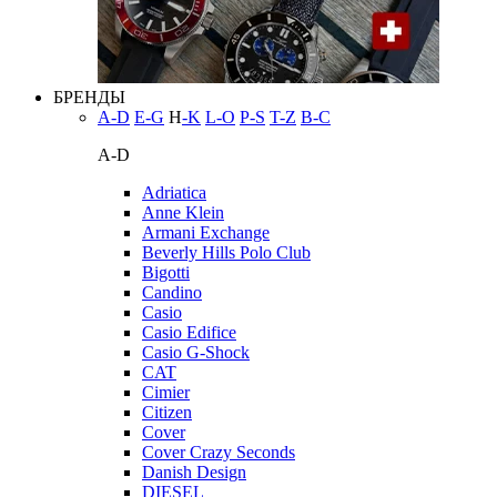
БРЕНДЫ
A-D
E-G
H
-K
L-O
P-S
T-Z
В-С
A-D
Adriatica
Anne Klein
Armani Exchange
Beverly Hills Polo Club
Bigotti
Candino
Casio
Casio Edifice
Casio G-Shock
CAT
Cimier
Citizen
Cover
Cover Crazy Seconds
Danish Design
DIESEL