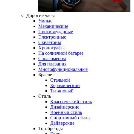
Дорогие часы
Умные
Механические
Противоударные
Электронные
Скелетоны
Хронографы
На солнечной батарее
С шагомером
Для плавания
Многофункциональные
Браслет
Стальной
Керамический
Титановый
Стиль
Классический стиль
Дизайнерские
Военный стиль
Спортивный стиль
Дайверские
Топ-бренды
Epos