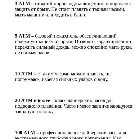
3 АТМ
– нижний порог водозащищённости корпусов:
защита от брызг. Не стоит плавать с такими часами,
мыть машину или ходить в баню.
5 АТМ
– базовый показатель, обеспечивающий
надёжную защиту от брызг. Позволит гарантированно
пережить сильный дождь, можно спокойно мыть руки,
не снимая часов.
10 АТМ
– с таким часами можно плавать, не
погружаясь, избегая сильных ударов о воду.
20 АТМ и более
– класс дайверских часов для
подводного плавания. Часто имеют завинчивающуюся
заводную головку.
100 АТМ
– профессиональные дайверские часы для
экстремального глубоководного погружения. Как