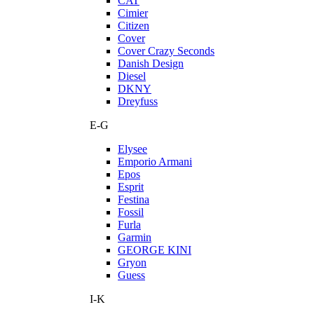
CAT
Cimier
Citizen
Cover
Cover Crazy Seconds
Danish Design
Diesel
DKNY
Dreyfuss
E-G
Elysee
Emporio Armani
Epos
Esprit
Festina
Fossil
Furla
Garmin
GEORGE KINI
Gryon
Guess
I-K