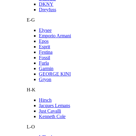
DKNY
Dreyfuss
E-G
Elysee
Emporio Armani
Epos
Esprit
Festina
Fossil
Furla
Garmin
GEORGE KINI
Gryon
H-K
Hirsch
Jacques Lemans
Just Cavalli
Kenneth Cole
L-O