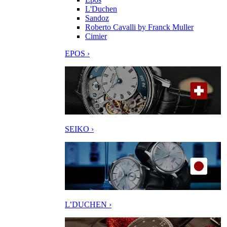
L'Duchen
Sandoz
Roberto Cavalli by Franck Muller
Cimier
EPOS ›
SEIKO ›
L’DUCHEN ›