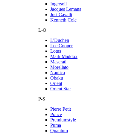
Ingersoll
Jacques Lemans
Just Cavalli
Kenneth Cole
L-O
L'Duchen
Lee Cooper
Lotus
Mark Maddox
Maserati
Morellato
Nautica
Obaku
Orient
Orient Star
P-S
Pierre Petit
Police
Premiumstyle
Puma
Quantum