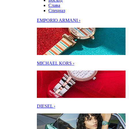
Восход
Слава
Спецназ
EMPORIO ARMANI ›
MICHAEL KORS ›
DIESEL ›