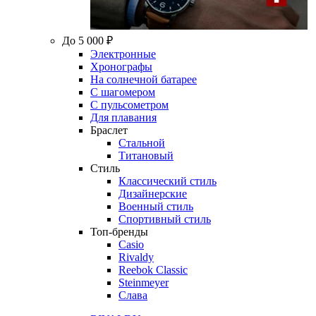
До 5 000 ₽
Электронные
Хронографы
На солнечной батарее
С шагомером
С пульсометром
Для плавания
Браслет
Стальной
Титановый
Стиль
Классический стиль
Дизайнерские
Военный стиль
Спортивный стиль
Топ-бренды
Casio
Rivaldy
Reebok Classic
Steinmeyer
Слава