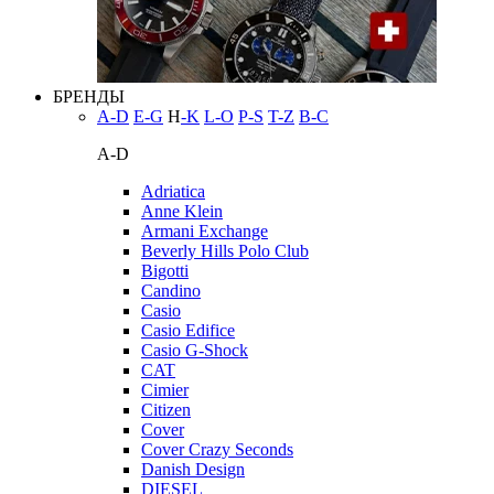
БРЕНДЫ
A-D
E-G
H
-K
L-O
P-S
T-Z
В-С
A-D
Adriatica
Anne Klein
Armani Exchange
Beverly Hills Polo Club
Bigotti
Candino
Casio
Casio Edifice
Casio G-Shock
CAT
Cimier
Citizen
Cover
Cover Crazy Seconds
Danish Design
DIESEL