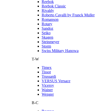
Reebok
Reebok Classic
Rivaldy
Roberto Cavalli by Franck Muller
Romanson
Rotary
Sandoz
Seiko
Skagen
Steinmeyer
Storm
Swiss Military Hanowa
T-W
Timex
Tissot
Trussardi
VERSUS Versace
Viceroy
Wainer
Wenger
В-С