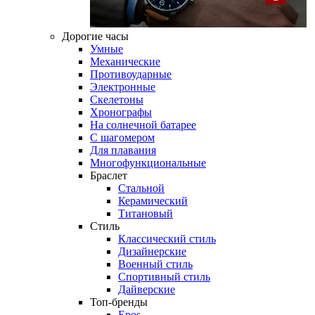
Дорогие часы
Умные
Механические
Противоударные
Электронные
Скелетоны
Хронографы
На солнечной батарее
С шагомером
Для плавания
Многофункциональные
Браслет
Стальной
Керамический
Титановый
Стиль
Классический стиль
Дизайнерские
Военный стиль
Спортивный стиль
Дайверские
Топ-бренды
Epos