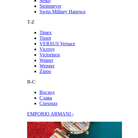
Seiko
Steinmeyer
Swiss Military Hanowa
T-Z
Timex
Tissot
VERSUS Versace
Viceroy
Victorinox
Wainer
Wenger
Zippo
В-С
Восход
Слава
Спецназ
EMPORIO ARMANI ›