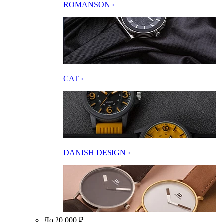
ROMANSON ›
CAT ›
DANISH DESIGN ›
До 20 000 ₽