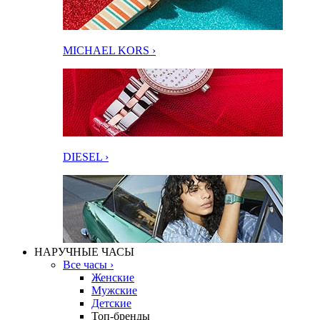
MICHAEL KORS ›
DIESEL ›
НАРУЧНЫЕ ЧАСЫ
Все часы ›
Женские
Мужские
Детские
Топ-бренды