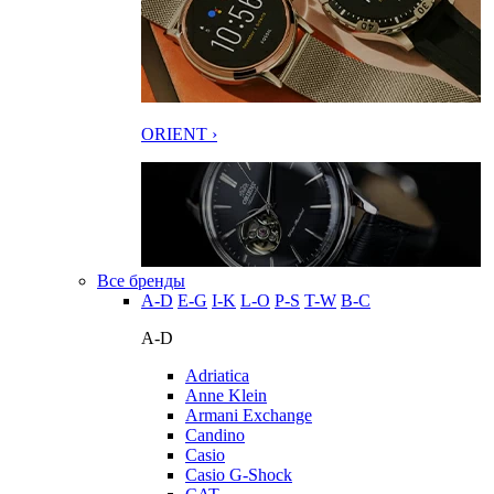
ORIENT ›
Все бренды
A-D
E-G
I-K
L-O
P-S
T-W
В-С
A-D
Adriatica
Anne Klein
Armani Exchange
Candino
Casio
Casio G-Shock