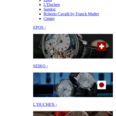
L'Duchen
Sandoz
Roberto Cavalli by Franck Muller
Cimier
EPOS ›
SEIKO ›
L’DUCHEN ›