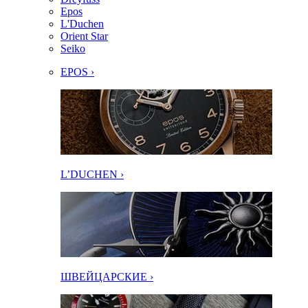
Epos
L'Duchen
Orient Star
Seiko
EPOS ›
L’DUCHEN ›
ШВЕЙЦАРСКИЕ ›