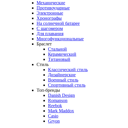
Механические
Противоударные
Электронные
Хронографы
На солнечной батарее
С шагомером
Для плавания
Многофункциональные
Браслет
Стальной
Керамический
Титановый
Стиль
Классический стиль
Дизайнерские
Военный стиль
Спортивный стиль
Топ-бренды
Danish Design
Romanson
Reebok
Mark Maddox
Casio
Gryon