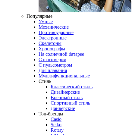
Популярные
Умные
Механические
Противоударные
Электронные
Скелетоны
Хронографы
На солнечной батарее
С шагомером
С пульсометром
Для плавания
Мультифункциональные
Стиль
Классический стиль
Дизайнерские
Военный стиль
Спортивный стиль
Дайверские
Топ-бренды
Casio
Seiko
Rotary