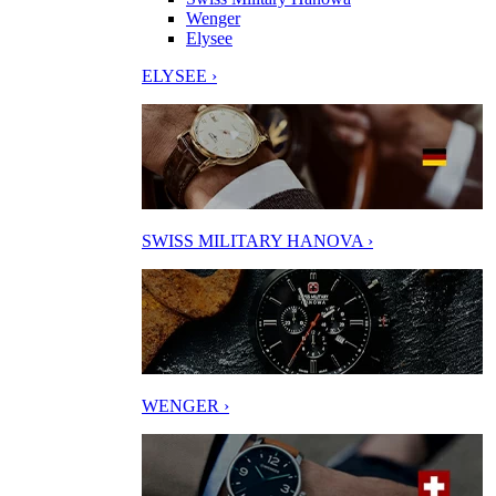
Wenger
Elysee
ELYSEE ›
SWISS MILITARY HANOVA ›
WENGER ›