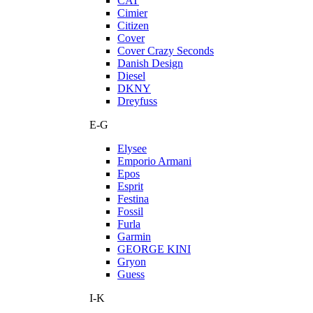
CAT
Cimier
Citizen
Cover
Cover Crazy Seconds
Danish Design
Diesel
DKNY
Dreyfuss
E-G
Elysee
Emporio Armani
Epos
Esprit
Festina
Fossil
Furla
Garmin
GEORGE KINI
Gryon
Guess
I-K