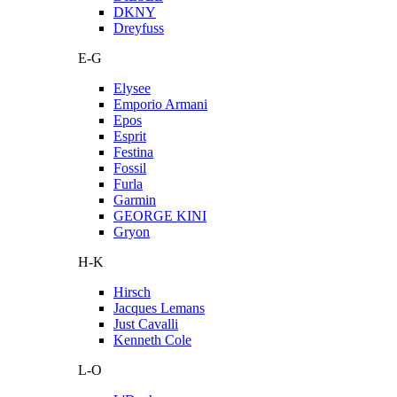
DKNY
Dreyfuss
E-G
Elysee
Emporio Armani
Epos
Esprit
Festina
Fossil
Furla
Garmin
GEORGE KINI
Gryon
H-K
Hirsch
Jacques Lemans
Just Cavalli
Kenneth Cole
L-O