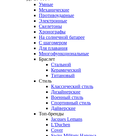
Умные
Механические
Противоударные
Электронные
Скелетоны
Хронографы
На солнечной батарее
С шагомером
Для плавания
Многофункциональные
Браслет
Стальной
Керамический
Титановый
Стиль
Классический стиль
Дизайнерские
Военный стиль
Спортивный стиль
Дайверские
Топ-бренды
Jacques Lemans
L'Duchen
Cover
Swiss Military Hanowa