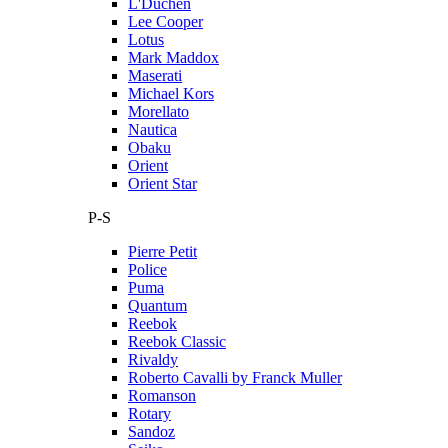
L'Duchen
Lee Cooper
Lotus
Mark Maddox
Maserati
Michael Kors
Morellato
Nautica
Obaku
Orient
Orient Star
P-S
Pierre Petit
Police
Puma
Quantum
Reebok
Reebok Classic
Rivaldy
Roberto Cavalli by Franck Muller
Romanson
Rotary
Sandoz