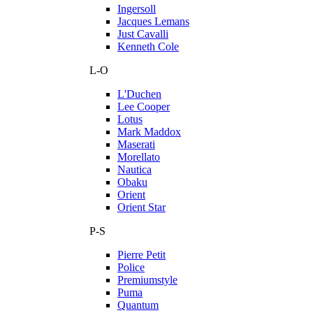
Ingersoll
Jacques Lemans
Just Cavalli
Kenneth Cole
L-O
L'Duchen
Lee Cooper
Lotus
Mark Maddox
Maserati
Morellato
Nautica
Obaku
Orient
Orient Star
P-S
Pierre Petit
Police
Premiumstyle
Puma
Quantum