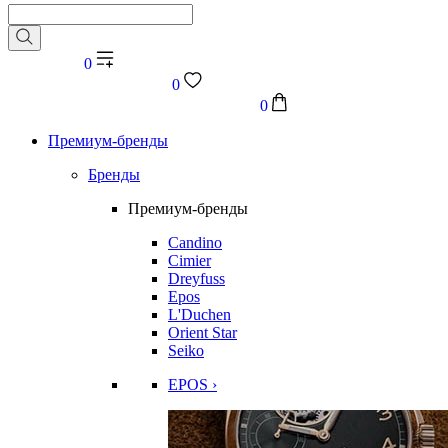
0
0
0
Премиум-бренды
Бренды
Премиум-бренды
Candino
Cimier
Dreyfuss
Epos
L'Duchen
Orient Star
Seiko
EPOS ›