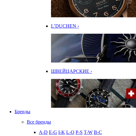
L’DUCHEN ›
ШВЕЙЦАРСКИЕ ›
Бренды
Все бренды
A-D
E-G
I-K
L-O
P-S
T-W
В-С