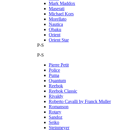
Mark Maddox
Maserati
Michael Kors
Morellato
Nautica
Obaku
Orient
Orient Star
P-S
P-S
Pierre Petit
Police
Puma
Quantum
Reebok
Reebok Classic
Rivaldy
Roberto Cavalli by Franck Muller
Romanson
Rotary
Sandoz
Seiko
Steinmeyer