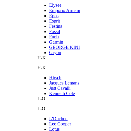
Elysee
Emporio Armani
Epos
Esprit
Festina
Fossil
Furla
Garmin
GEORGE KINI
Gryon
H-K
H-K
Hirsch
Jacques Lemans
Just Cavalli
Kenneth Cole
L-O
L-O
L'Duchen
Lee Cooper
Lotus