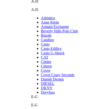
A-D
A-D
Adriatica
Anne Klein
Armani Exchange
Beverly Hills Polo Club
Bigotti
Candino
Casio
Casio Edifice
Casio G-Shock
CAT
Cimier
Citizen
Cover
Cover Crazy Seconds
Danish Design
DIESEL
DKNY
Dreyfuss
E-G
E-G