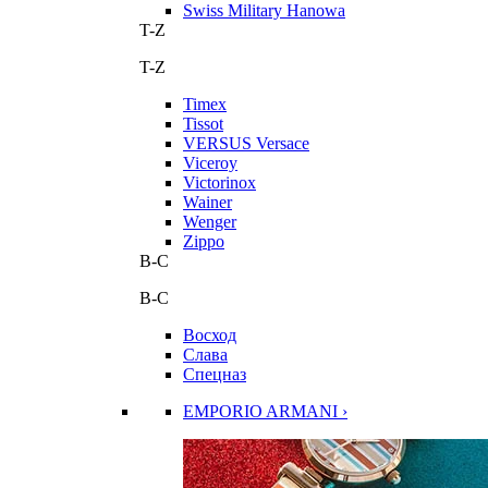
Swiss Military Hanowa
T-Z
T-Z
Timex
Tissot
VERSUS Versace
Viceroy
Victorinox
Wainer
Wenger
Zippo
В-С
В-С
Восход
Слава
Спецназ
EMPORIO ARMANI ›