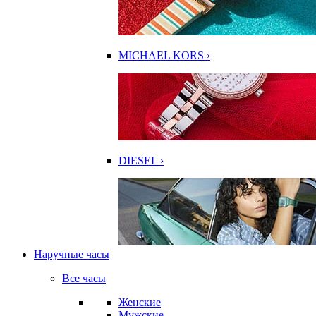
MICHAEL KORS ›
DIESEL ›
Наручные часы
Все часы
Женские
Мужские