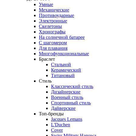
Умные
Механические
Противоударные
Электронные
Скелетоны
Хронографы
На солнечной батарее
С шагомером
Для плавания
Многофункциональные
Браслет
Стальной
Керамический
Титановый
Стиль
Классический стиль
Дизайнерские
Военный стиль
Спортивный стиль
Дайверские
Топ-бренды
Jacques Lemans
L'Duchen
Cover
Swiss Military Hanowa