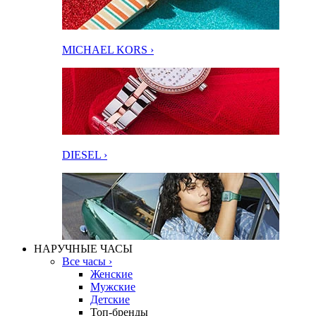
MICHAEL KORS ›
DIESEL ›
НАРУЧНЫЕ ЧАСЫ
Все часы ›
Женские
Мужские
Детские
Топ-бренды