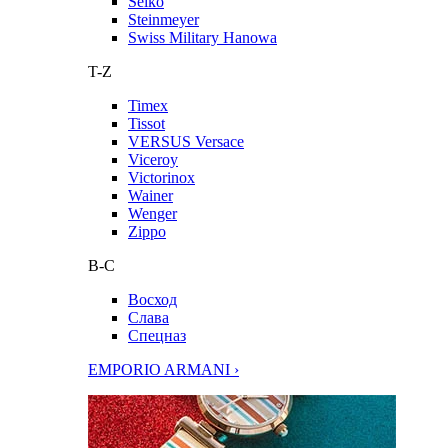
Seiko
Steinmeyer
Swiss Military Hanowa
T-Z
Timex
Tissot
VERSUS Versace
Viceroy
Victorinox
Wainer
Wenger
Zippo
В-С
Восход
Слава
Спецназ
EMPORIO ARMANI ›