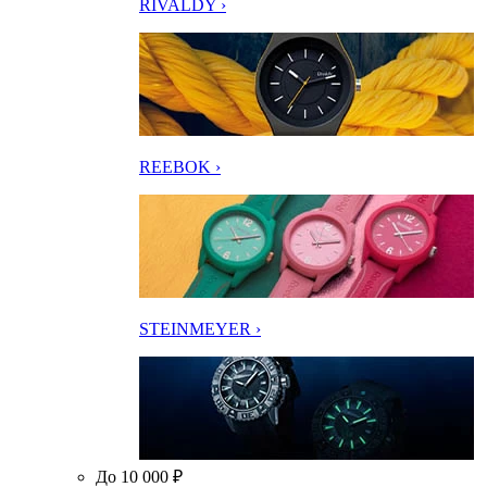
RIVALDY ›
REEBOK ›
STEINMEYER ›
До 10 000 ₽