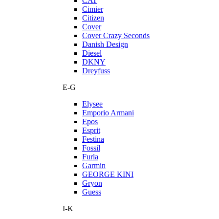
CAT
Cimier
Citizen
Cover
Cover Crazy Seconds
Danish Design
Diesel
DKNY
Dreyfuss
E-G
Elysee
Emporio Armani
Epos
Esprit
Festina
Fossil
Furla
Garmin
GEORGE KINI
Gryon
Guess
I-K