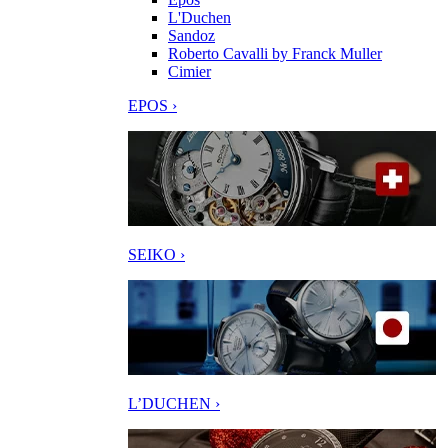
L'Duchen
Sandoz
Roberto Cavalli by Franck Muller
Cimier
EPOS ›
SEIKO ›
L’DUCHEN ›