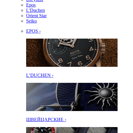
Epos
L'Duchen
Orient Star
Seiko
EPOS ›
L’DUCHEN ›
ШВЕЙЦАРСКИЕ ›