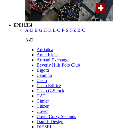
БРЕНДЫ
A-D
E-G
H
-K
L-O
P-S
T-Z
В-С
A-D
Adriatica
Anne Klein
Armani Exchange
Beverly Hills Polo Club
Bigotti
Candino
Casio
Casio Edifice
Casio G-Shock
CAT
Cimier
Citizen
Cover
Cover Crazy Seconds
Danish Design
DIESEL