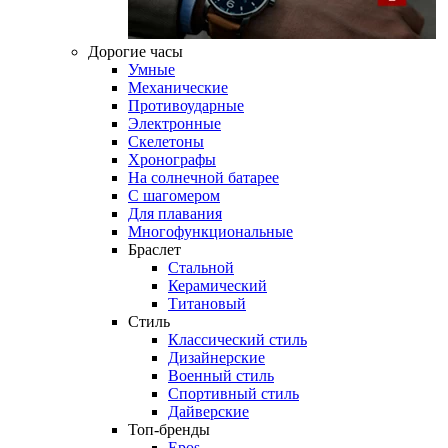
Дорогие часы
Умные
Механические
Противоударные
Электронные
Скелетоны
Хронографы
На солнечной батарее
С шагомером
Для плавания
Многофункциональные
Браслет
Стальной
Керамический
Титановый
Стиль
Классический стиль
Дизайнерские
Военный стиль
Спортивный стиль
Дайверские
Топ-бренды
Epos