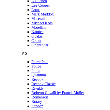
L'Duchen
Lee Cooper
Lotus
Mark Maddox
Maserati
Michael Kors
Morellato
Nautica
Obaku
Orient
Orient Star
P-S
Pierre Petit
Police
Puma
Quantum
Reebok
Reebok Classic
Rivaldy
Roberto Cavalli by Franck Muller
Romanson
Rotary
Sandoz