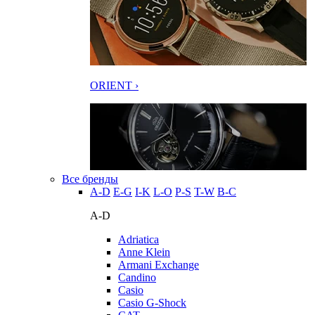
ORIENT ›
Все бренды
A-D
E-G
I-K
L-O
P-S
T-W
В-С
A-D
Adriatica
Anne Klein
Armani Exchange
Candino
Casio
Casio G-Shock