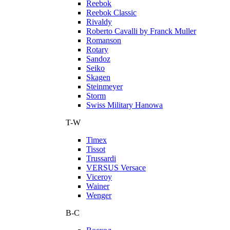
Reebok
Reebok Classic
Rivaldy
Roberto Cavalli by Franck Muller
Romanson
Rotary
Sandoz
Seiko
Skagen
Steinmeyer
Storm
Swiss Military Hanowa
T-W
Timex
Tissot
Trussardi
VERSUS Versace
Viceroy
Wainer
Wenger
В-С