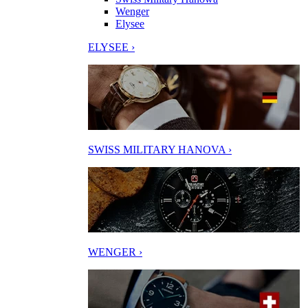
Wenger
Elysee
ELYSEE ›
SWISS MILITARY HANOVA ›
WENGER ›