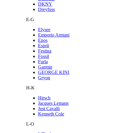
DKNY
Dreyfuss
E-G
Elysee
Emporio Armani
Epos
Esprit
Festina
Fossil
Furla
Garmin
GEORGE KINI
Gryon
H-K
Hirsch
Jacques Lemans
Just Cavalli
Kenneth Cole
L-O