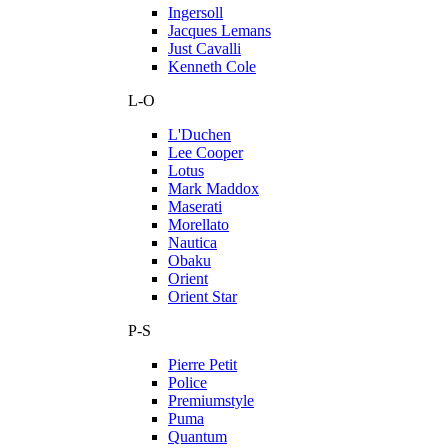
Ingersoll
Jacques Lemans
Just Cavalli
Kenneth Cole
L-O
L'Duchen
Lee Cooper
Lotus
Mark Maddox
Maserati
Morellato
Nautica
Obaku
Orient
Orient Star
P-S
Pierre Petit
Police
Premiumstyle
Puma
Quantum