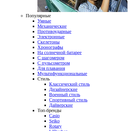
Популярные
Умные
Механические
Противоударные
Электронные
Скелетоны
Хронографы
На солнечной батарее
С шагомером
С пульсометром
Для плавания
Мультифункциональные
Стиль
Классический стиль
Дизайнерские
Военный стиль
Спортивный стиль
Дайверские
Топ-бренды
Casio
Seiko
Rotary