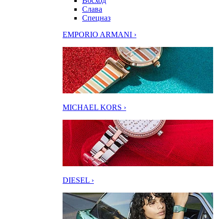
Восход
Слава
Спецназ
EMPORIO ARMANI ›
MICHAEL KORS ›
DIESEL ›