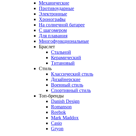
Механические
Противоударные
Электронные
Хронографы
На солнечной батарее
С шагомером
Для плавания
Многофункциональные
Браслет
Стальной
Керамический
Титановый
Стиль
Классический стиль
Дизайнерские
Военный стиль
Спортивный стиль
Топ-бренды
Danish Design
Romanson
Reebok
Mark Maddox
Casio
Gryon