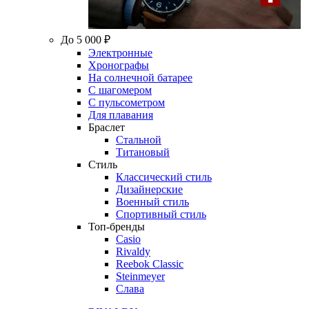
До 5 000 ₽
Электронные
Хронографы
На солнечной батарее
С шагомером
С пульсометром
Для плавания
Браслет
Стальной
Титановый
Стиль
Классический стиль
Дизайнерские
Военный стиль
Спортивный стиль
Топ-бренды
Casio
Rivaldy
Reebok Classic
Steinmeyer
Слава