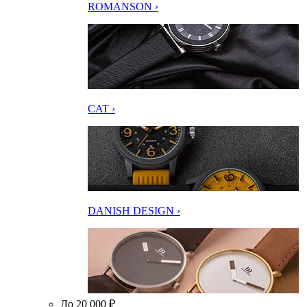
ROMANSON ›
CAT ›
DANISH DESIGN ›
До 20 000 ₽