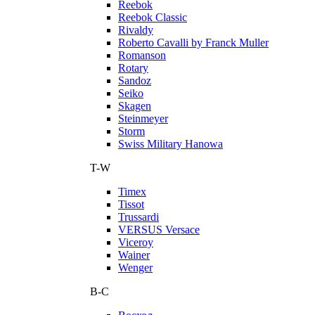
Reebok
Reebok Classic
Rivaldy
Roberto Cavalli by Franck Muller
Romanson
Rotary
Sandoz
Seiko
Skagen
Steinmeyer
Storm
Swiss Military Hanowa
T-W
Timex
Tissot
Trussardi
VERSUS Versace
Viceroy
Wainer
Wenger
В-С