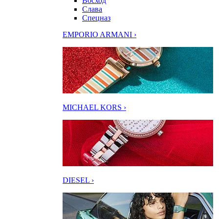
Восход
Слава
Спецназ
EMPORIO ARMANI ›
MICHAEL KORS ›
DIESEL ›