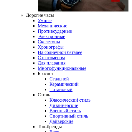
Дорогие часы
Умные
Механические
Противоударные
Электронные
Скелетоны
Хронографы
На солнечной батарее
С шагомером
Для плавания
Многофункциональные
Браслет
Стальной
Керамический
Титановый
Стиль
Классический стиль
Дизайнерские
Военный стиль
Спортивный стиль
Дайверские
Топ-бренды
Epos