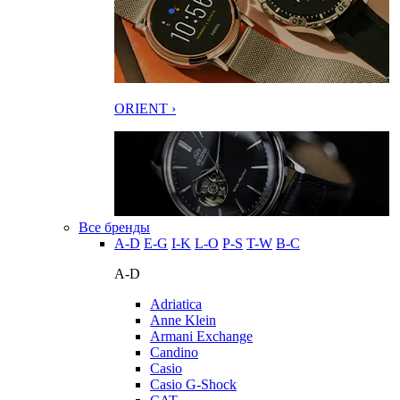
ORIENT ›
Все бренды
A-D
E-G
I-K
L-O
P-S
T-W
В-С
A-D
Adriatica
Anne Klein
Armani Exchange
Candino
Casio
Casio G-Shock