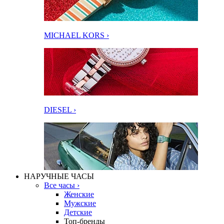
MICHAEL KORS ›
DIESEL ›
НАРУЧНЫЕ ЧАСЫ
Все часы ›
Женские
Мужские
Детские
Топ-бренды