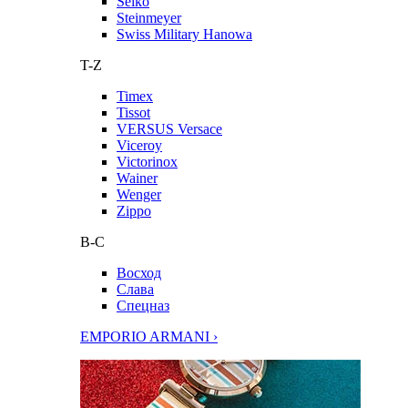
Seiko
Steinmeyer
Swiss Military Hanowa
T-Z
Timex
Tissot
VERSUS Versace
Viceroy
Victorinox
Wainer
Wenger
Zippo
В-С
Восход
Слава
Спецназ
EMPORIO ARMANI ›