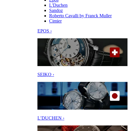
L'Duchen
Sandoz
Roberto Cavalli by Franck Muller
Cimier
EPOS ›
SEIKO ›
L’DUCHEN ›