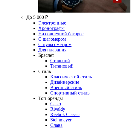
До 5 000 ₽
Электронные
Хронографы
На солнечной батарее
С шагомером
С пульсометром
Для плавания
Браслет
Стальной
Титановый
Стиль
Классический стиль
Дизайнерские
Военный стиль
Спортивный стиль
Топ-бренды
Casio
Rivaldy
Reebok Classic
Steinmeyer
Слава