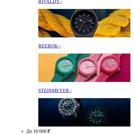
RIVALDY ›
REEBOK ›
STEINMEYER ›
До 10 000 ₽