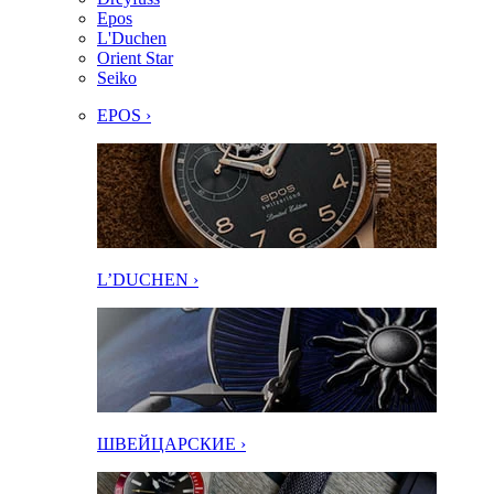
Epos
L'Duchen
Orient Star
Seiko
EPOS ›
L’DUCHEN ›
ШВЕЙЦАРСКИЕ ›