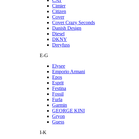
CAT
Cimier
Citizen
Cover
Cover Crazy Seconds
Danish Design
Diesel
DKNY
Dreyfuss
E-G
Elysee
Emporio Armani
Epos
Esprit
Festina
Fossil
Furla
Garmin
GEORGE KINI
Gryon
Guess
I-K