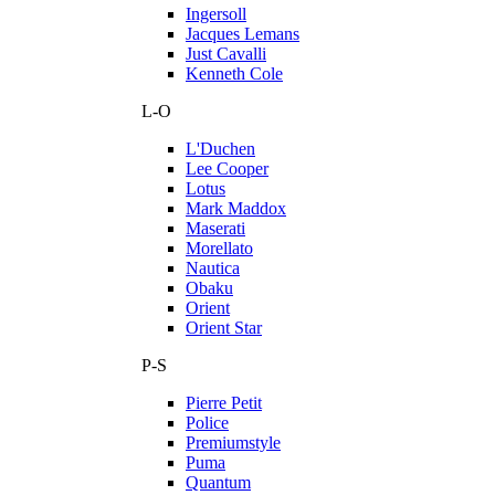
Ingersoll
Jacques Lemans
Just Cavalli
Kenneth Cole
L-O
L'Duchen
Lee Cooper
Lotus
Mark Maddox
Maserati
Morellato
Nautica
Obaku
Orient
Orient Star
P-S
Pierre Petit
Police
Premiumstyle
Puma
Quantum