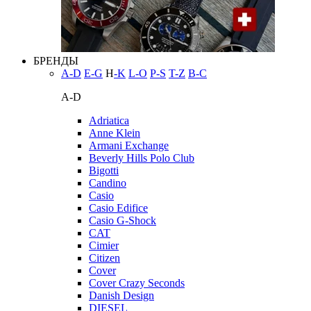
БРЕНДЫ
A-D
E-G
H
-K
L-O
P-S
T-Z
В-С
A-D
Adriatica
Anne Klein
Armani Exchange
Beverly Hills Polo Club
Bigotti
Candino
Casio
Casio Edifice
Casio G-Shock
CAT
Cimier
Citizen
Cover
Cover Crazy Seconds
Danish Design
DIESEL