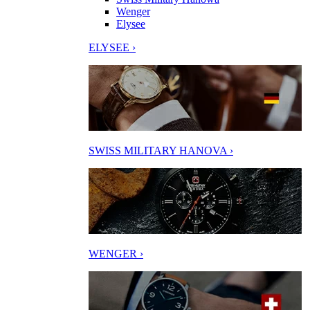
Wenger
Elysee
ELYSEE ›
SWISS MILITARY HANOVA ›
WENGER ›