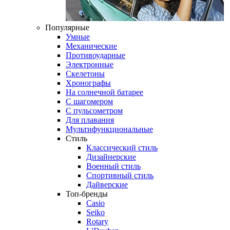
Популярные
Умные
Механические
Противоударные
Электронные
Скелетоны
Хронографы
На солнечной батарее
С шагомером
С пульсометром
Для плавания
Мультифункциональные
Стиль
Классический стиль
Дизайнерские
Военный стиль
Спортивный стиль
Дайверские
Топ-бренды
Casio
Seiko
Rotary