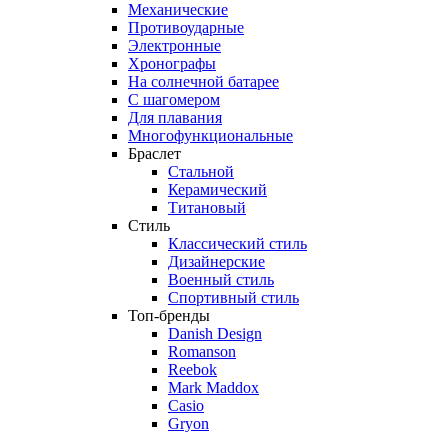
Механические
Противоударные
Электронные
Хронографы
На солнечной батарее
С шагомером
Для плавания
Многофункциональные
Браслет
Стальной
Керамический
Титановый
Стиль
Классический стиль
Дизайнерские
Военный стиль
Спортивный стиль
Топ-бренды
Danish Design
Romanson
Reebok
Mark Maddox
Casio
Gryon