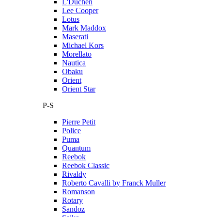
L'Duchen
Lee Cooper
Lotus
Mark Maddox
Maserati
Michael Kors
Morellato
Nautica
Obaku
Orient
Orient Star
P-S
Pierre Petit
Police
Puma
Quantum
Reebok
Reebok Classic
Rivaldy
Roberto Cavalli by Franck Muller
Romanson
Rotary
Sandoz