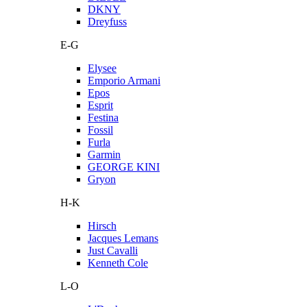
DKNY
Dreyfuss
E-G
Elysee
Emporio Armani
Epos
Esprit
Festina
Fossil
Furla
Garmin
GEORGE KINI
Gryon
H-K
Hirsch
Jacques Lemans
Just Cavalli
Kenneth Cole
L-O