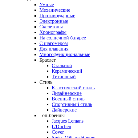
Умные
Механические
Противоударные
Электронные
Скелетоны
Хронографы
На солнечной батарее
С шагомером
Для плавания
Многофункциональные
Браслет
Стальной
Керамический
Титановый
Стиль
Классический стиль
Дизайнерские
Военный стиль
Спортивный стиль
Дайверские
Топ-бренды
Jacques Lemans
L'Duchen
Cover
Swiss Military Hanowa