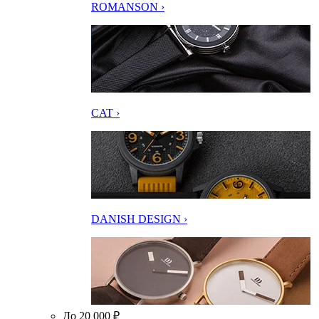
ROMANSON ›
CAT ›
DANISH DESIGN ›
До 20 000 ₽