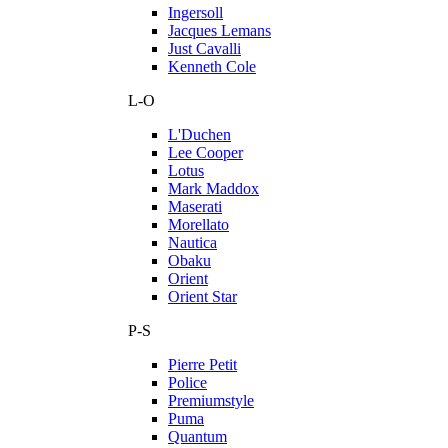
Ingersoll
Jacques Lemans
Just Cavalli
Kenneth Cole
L-O
L'Duchen
Lee Cooper
Lotus
Mark Maddox
Maserati
Morellato
Nautica
Obaku
Orient
Orient Star
P-S
Pierre Petit
Police
Premiumstyle
Puma
Quantum