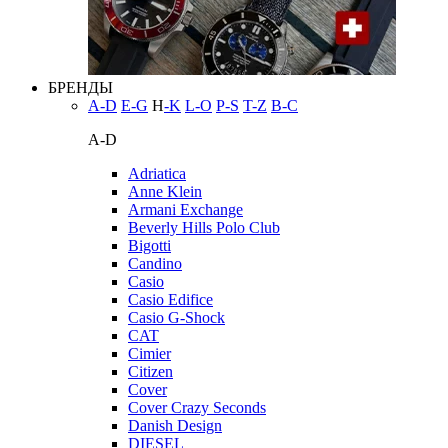
БРЕНДЫ
A-D
E-G
H
-K
L-O
P-S
T-Z
В-С
A-D
Adriatica
Anne Klein
Armani Exchange
Beverly Hills Polo Club
Bigotti
Candino
Casio
Casio Edifice
Casio G-Shock
CAT
Cimier
Citizen
Cover
Cover Crazy Seconds
Danish Design
DIESEL