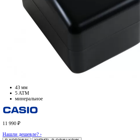
43 мм
5 ATM
минеральное
11 990
₽
Нашли дешевле? ›