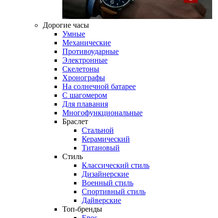
Дорогие часы
Умные
Механические
Противоударные
Электронные
Скелетоны
Хронографы
На солнечной батарее
С шагомером
Для плавания
Многофункциональные
Браслет
Стальной
Керамический
Титановый
Стиль
Классический стиль
Дизайнерские
Военный стиль
Спортивный стиль
Дайверские
Топ-бренды
Epos