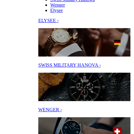
Wenger
Elysee
ELYSEE ›
SWISS MILITARY HANOVA ›
WENGER ›