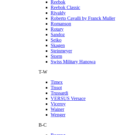
Reebok
Reebok Classic
Rivaldy
Roberto Cavalli by Franck Muller
Romanson
Rotary
Sandoz
Seiko
Skagen
Steinmeyer
Storm
Swiss Military Hanowa
T-W
Timex
Tissot
Trussardi
VERSUS Versace
Viceroy
Wainer
Wenger
В-С