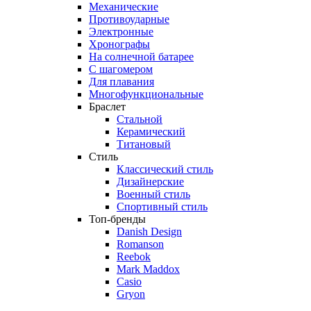
Механические
Противоударные
Электронные
Хронографы
На солнечной батарее
С шагомером
Для плавания
Многофункциональные
Браслет
Стальной
Керамический
Титановый
Стиль
Классический стиль
Дизайнерские
Военный стиль
Спортивный стиль
Топ-бренды
Danish Design
Romanson
Reebok
Mark Maddox
Casio
Gryon