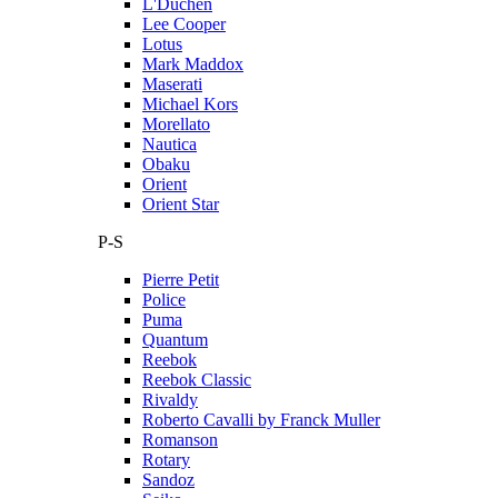
L'Duchen
Lee Cooper
Lotus
Mark Maddox
Maserati
Michael Kors
Morellato
Nautica
Obaku
Orient
Orient Star
P-S
Pierre Petit
Police
Puma
Quantum
Reebok
Reebok Classic
Rivaldy
Roberto Cavalli by Franck Muller
Romanson
Rotary
Sandoz