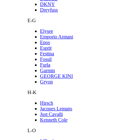
DKNY
Dreyfuss
E-G
Elysee
Emporio Armani
Epos
Esprit
Festina
Fossil
Furla
Garmin
GEORGE KINI
Gryon
H-K
Hirsch
Jacques Lemans
Just Cavalli
Kenneth Cole
L-O