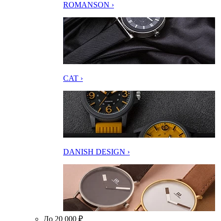
ROMANSON ›
CAT ›
DANISH DESIGN ›
До 20 000 ₽