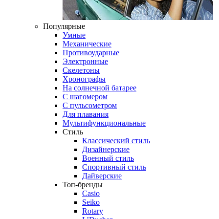
Популярные
Умные
Механические
Противоударные
Электронные
Скелетоны
Хронографы
На солнечной батарее
С шагомером
С пульсометром
Для плавания
Мультифункциональные
Стиль
Классический стиль
Дизайнерские
Военный стиль
Спортивный стиль
Дайверские
Топ-бренды
Casio
Seiko
Rotary