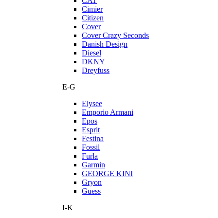
CAT
Cimier
Citizen
Cover
Cover Crazy Seconds
Danish Design
Diesel
DKNY
Dreyfuss
E-G
Elysee
Emporio Armani
Epos
Esprit
Festina
Fossil
Furla
Garmin
GEORGE KINI
Gryon
Guess
I-K