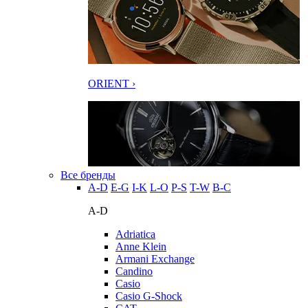
ORIENT ›
Все бренды
A-D
E-G
I-K
L-O
P-S
T-W
В-С
A-D
Adriatica
Anne Klein
Armani Exchange
Candino
Casio
Casio G-Shock