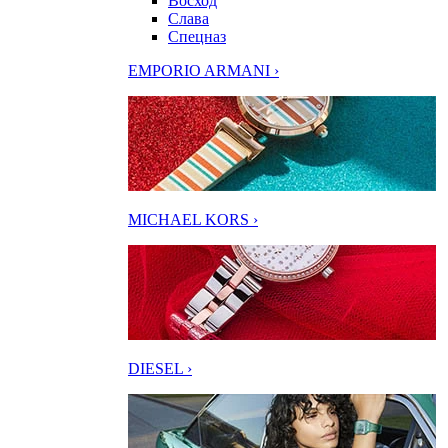
Восход
Слава
Спецназ
EMPORIO ARMANI ›
MICHAEL KORS ›
DIESEL ›