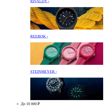
RIVALDY ›
REEBOK ›
STEINMEYER ›
До 10 000 ₽