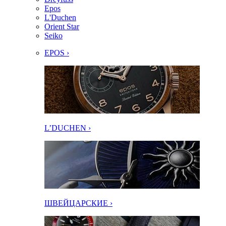
Epos
L'Duchen
Orient Star
Seiko
EPOS ›
L’DUCHEN ›
ШВЕЙЦАРСКИЕ ›