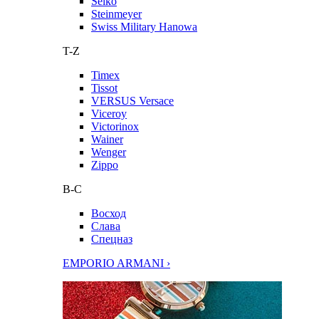
Seiko
Steinmeyer
Swiss Military Hanowa
T-Z
Timex
Tissot
VERSUS Versace
Viceroy
Victorinox
Wainer
Wenger
Zippo
В-С
Восход
Слава
Спецназ
EMPORIO ARMANI ›