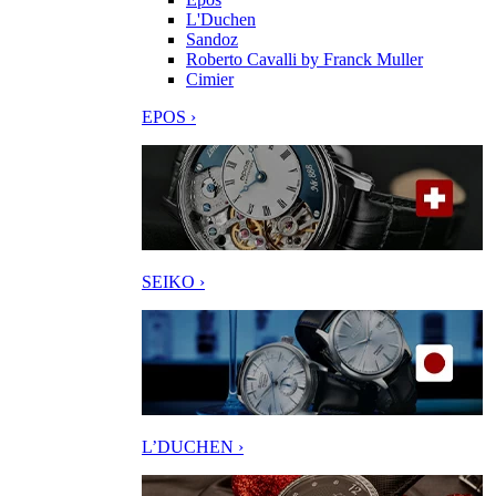
L'Duchen
Sandoz
Roberto Cavalli by Franck Muller
Cimier
EPOS ›
SEIKO ›
L’DUCHEN ›