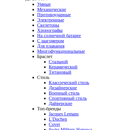
Умные
Механические
Противоударные
Электронные
Скелетоны
Хронографы
На солнечной батарее
С шагомером
Для плавания
Многофункциональные
Браслет
Стальной
Керамический
Титановый
Стиль
Классический стиль
Дизайнерские
Военный стиль
Спортивный стиль
Дайверские
Топ-бренды
Jacques Lemans
L'Duchen
Cover
Swiss Military Hanowa