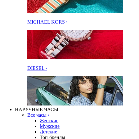
MICHAEL KORS ›
DIESEL ›
НАРУЧНЫЕ ЧАСЫ
Все часы ›
Женские
Мужские
Детские
Топ-бренды