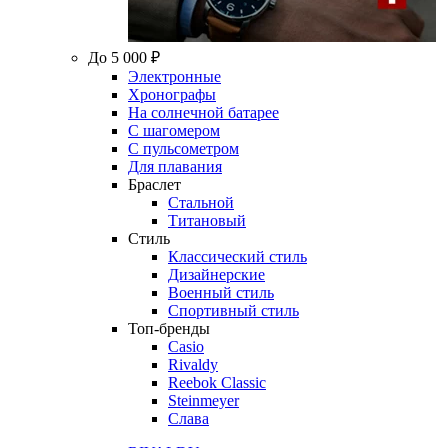
До 5 000 ₽
Электронные
Хронографы
На солнечной батарее
С шагомером
С пульсометром
Для плавания
Браслет
Стальной
Титановый
Стиль
Классический стиль
Дизайнерские
Военный стиль
Спортивный стиль
Топ-бренды
Casio
Rivaldy
Reebok Classic
Steinmeyer
Слава