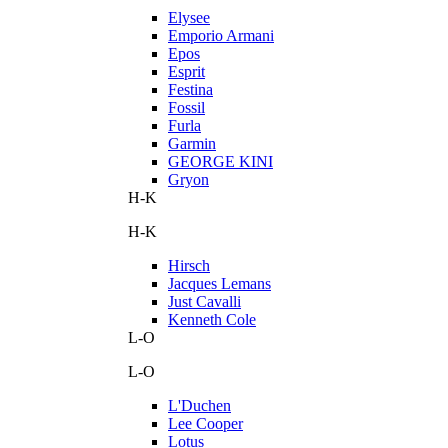
Elysee
Emporio Armani
Epos
Esprit
Festina
Fossil
Furla
Garmin
GEORGE KINI
Gryon
H-K
H-K
Hirsch
Jacques Lemans
Just Cavalli
Kenneth Cole
L-O
L-O
L'Duchen
Lee Cooper
Lotus