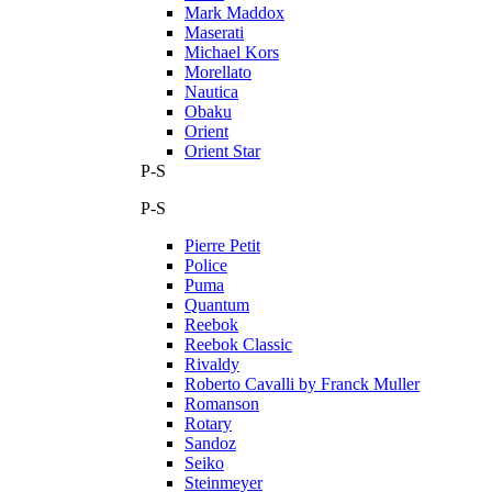
Mark Maddox
Maserati
Michael Kors
Morellato
Nautica
Obaku
Orient
Orient Star
P-S
P-S
Pierre Petit
Police
Puma
Quantum
Reebok
Reebok Classic
Rivaldy
Roberto Cavalli by Franck Muller
Romanson
Rotary
Sandoz
Seiko
Steinmeyer