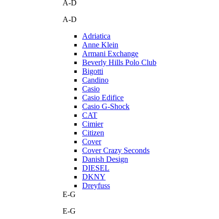
A-D
A-D
Adriatica
Anne Klein
Armani Exchange
Beverly Hills Polo Club
Bigotti
Candino
Casio
Casio Edifice
Casio G-Shock
CAT
Cimier
Citizen
Cover
Cover Crazy Seconds
Danish Design
DIESEL
DKNY
Dreyfuss
E-G
E-G