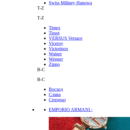
Swiss Military Hanowa
T-Z
T-Z
Timex
Tissot
VERSUS Versace
Viceroy
Victorinox
Wainer
Wenger
Zippo
В-С
В-С
Восход
Слава
Спецназ
EMPORIO ARMANI ›