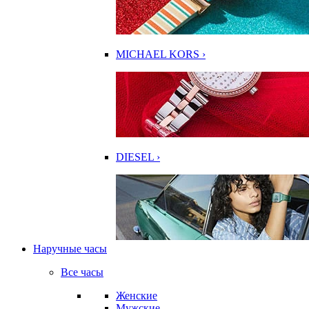
MICHAEL KORS ›
DIESEL ›
Наручные часы
Все часы
Женские
Мужские