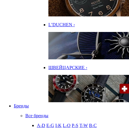
L’DUCHEN ›
ШВЕЙЦАРСКИЕ ›
Бренды
Все бренды
A-D
E-G
I-K
L-O
P-S
T-W
В-С