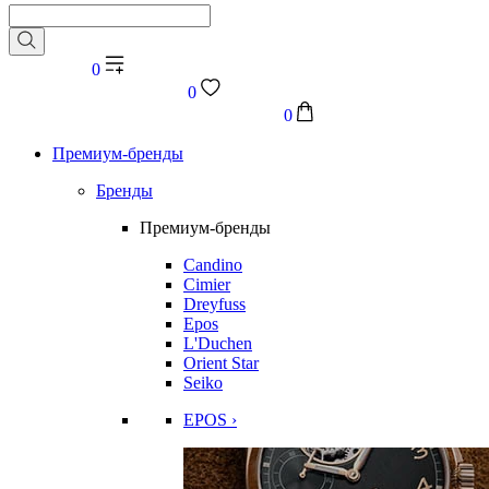
0
0
0
Премиум-бренды
Бренды
Премиум-бренды
Candino
Cimier
Dreyfuss
Epos
L'Duchen
Orient Star
Seiko
EPOS ›