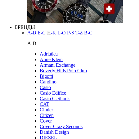
БРЕНДЫ
A-D
E-G
H
-K
L-O
P-S
T-Z
В-С
A-D
Adriatica
Anne Klein
Armani Exchange
Beverly Hills Polo Club
Bigotti
Candino
Casio
Casio Edifice
Casio G-Shock
CAT
Cimier
Citizen
Cover
Cover Crazy Seconds
Danish Design
DIESEL