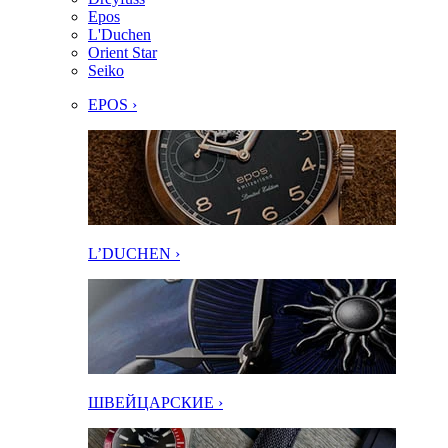
Epos
L'Duchen
Orient Star
Seiko
EPOS ›
L’DUCHEN ›
ШВЕЙЦАРСКИЕ ›