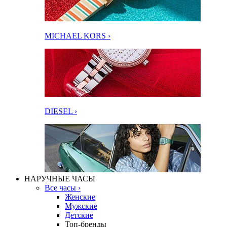
MICHAEL KORS ›
DIESEL ›
НАРУЧНЫЕ ЧАСЫ
Все часы ›
Женские
Мужские
Детские
Топ-бренды