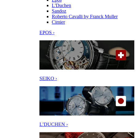
L'Duchen
Sandoz
Roberto Cavalli by Franck Muller
Cimier
EPOS ›
SEIKO ›
L’DUCHEN ›