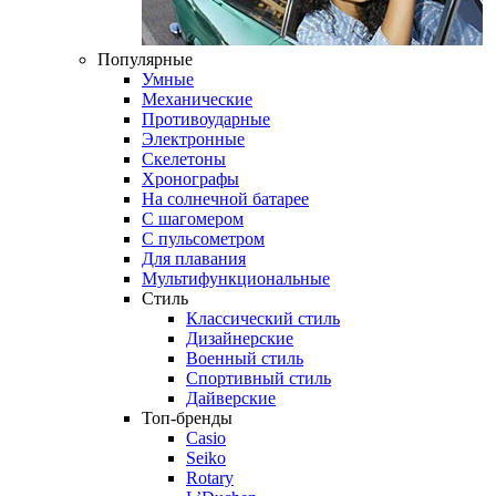
Популярные
Умные
Механические
Противоударные
Электронные
Скелетоны
Хронографы
На солнечной батарее
С шагомером
С пульсометром
Для плавания
Мультифункциональные
Стиль
Классический стиль
Дизайнерские
Военный стиль
Спортивный стиль
Дайверские
Топ-бренды
Casio
Seiko
Rotary