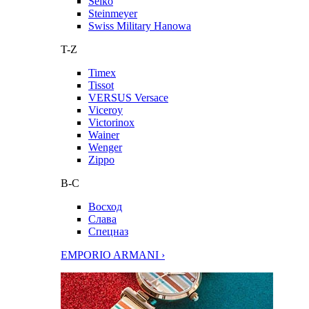
Seiko
Steinmeyer
Swiss Military Hanowa
T-Z
Timex
Tissot
VERSUS Versace
Viceroy
Victorinox
Wainer
Wenger
Zippo
В-С
Восход
Слава
Спецназ
EMPORIO ARMANI ›