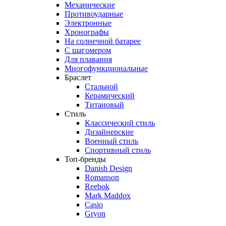
Механические
Противоударные
Электронные
Хронографы
На солнечной батарее
С шагомером
Для плавания
Многофункциональные
Браслет
Стальной
Керамический
Титановый
Стиль
Классический стиль
Дизайнерские
Военный стиль
Спортивный стиль
Топ-бренды
Danish Design
Romanson
Reebok
Mark Maddox
Casio
Gryon