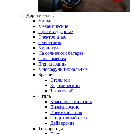
Дорогие часы
Умные
Механические
Противоударные
Электронные
Скелетоны
Хронографы
На солнечной батарее
С шагомером
Для плавания
Многофункциональные
Браслет
Стальной
Керамический
Титановый
Стиль
Классический стиль
Дизайнерские
Военный стиль
Спортивный стиль
Дайверские
Топ-бренды
Epos