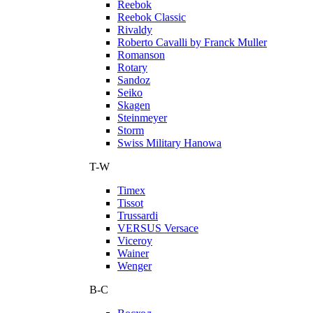
Reebok
Reebok Classic
Rivaldy
Roberto Cavalli by Franck Muller
Romanson
Rotary
Sandoz
Seiko
Skagen
Steinmeyer
Storm
Swiss Military Hanowa
T-W
Timex
Tissot
Trussardi
VERSUS Versace
Viceroy
Wainer
Wenger
В-С