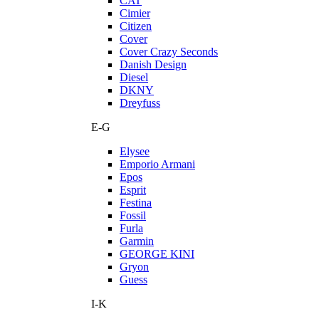
CAT
Cimier
Citizen
Cover
Cover Crazy Seconds
Danish Design
Diesel
DKNY
Dreyfuss
E-G
Elysee
Emporio Armani
Epos
Esprit
Festina
Fossil
Furla
Garmin
GEORGE KINI
Gryon
Guess
I-K