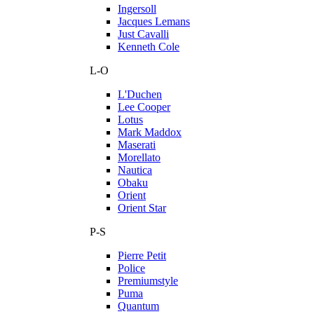
Ingersoll
Jacques Lemans
Just Cavalli
Kenneth Cole
L-O
L'Duchen
Lee Cooper
Lotus
Mark Maddox
Maserati
Morellato
Nautica
Obaku
Orient
Orient Star
P-S
Pierre Petit
Police
Premiumstyle
Puma
Quantum