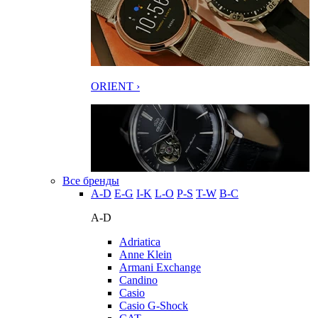
ORIENT ›
Все бренды
A-D
E-G
I-K
L-O
P-S
T-W
В-С
A-D
Adriatica
Anne Klein
Armani Exchange
Candino
Casio
Casio G-Shock