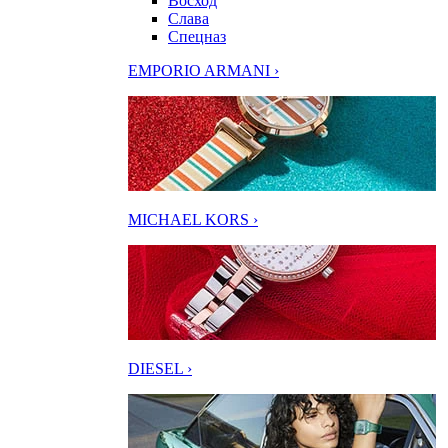
Восход
Слава
Спецназ
EMPORIO ARMANI ›
MICHAEL KORS ›
DIESEL ›