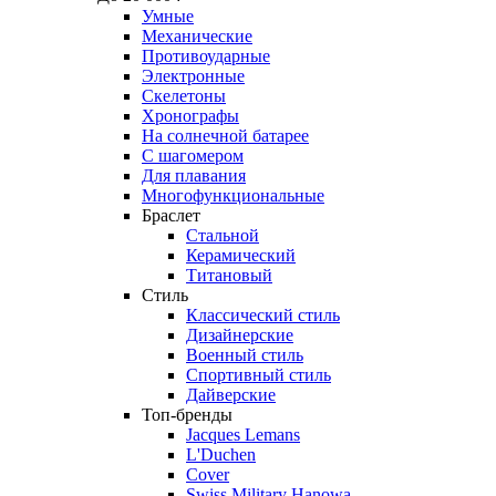
Умные
Механические
Противоударные
Электронные
Скелетоны
Хронографы
На солнечной батарее
С шагомером
Для плавания
Многофункциональные
Браслет
Стальной
Керамический
Титановый
Стиль
Классический стиль
Дизайнерские
Военный стиль
Спортивный стиль
Дайверские
Топ-бренды
Jacques Lemans
L'Duchen
Cover
Swiss Military Hanowa