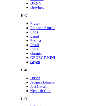
DKNY
Dreyfuss
E-G
Elysee
Emporio Armani
Epos
Esprit
Festina
Fossil
Furla
Garmin
GEORGE KINI
Gryon
H-K
Hirsch
Jacques Lemans
Just Cavalli
Kenneth Cole
L-O