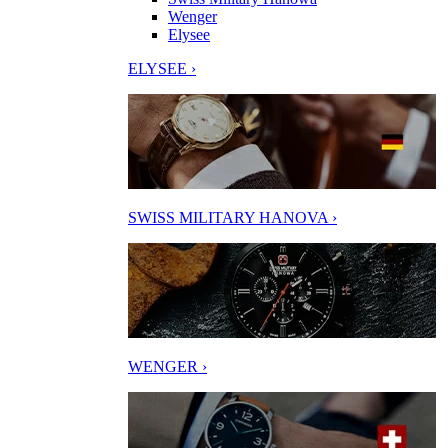
Wenger
Elysee
ELYSEE ›
SWISS MILITARY HANOVA ›
WENGER ›