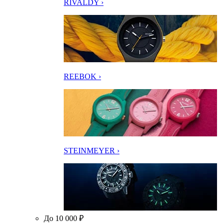
RIVALDY ›
REEBOK ›
STEINMEYER ›
До 10 000 ₽