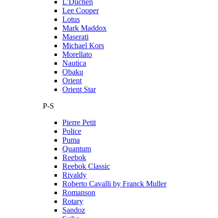
L'Duchen
Lee Cooper
Lotus
Mark Maddox
Maserati
Michael Kors
Morellato
Nautica
Obaku
Orient
Orient Star
P-S
Pierre Petit
Police
Puma
Quantum
Reebok
Reebok Classic
Rivaldy
Roberto Cavalli by Franck Muller
Romanson
Rotary
Sandoz