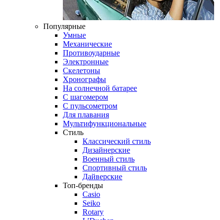
Популярные
Умные
Механические
Противоударные
Электронные
Скелетоны
Хронографы
На солнечной батарее
С шагомером
С пульсометром
Для плавания
Мультифункциональные
Стиль
Классический стиль
Дизайнерские
Военный стиль
Спортивный стиль
Дайверские
Топ-бренды
Casio
Seiko
Rotary