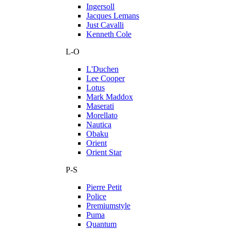
Ingersoll
Jacques Lemans
Just Cavalli
Kenneth Cole
L-O
L'Duchen
Lee Cooper
Lotus
Mark Maddox
Maserati
Morellato
Nautica
Obaku
Orient
Orient Star
P-S
Pierre Petit
Police
Premiumstyle
Puma
Quantum