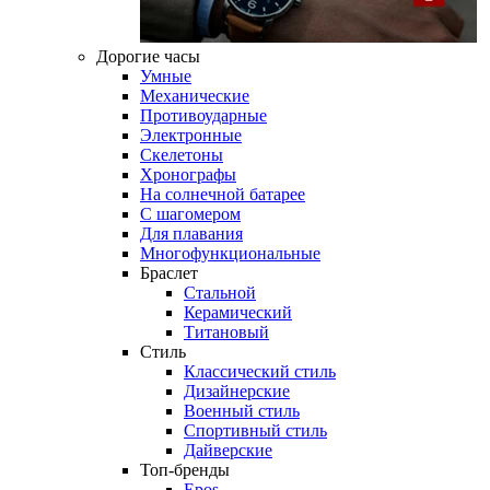
Дорогие часы
Умные
Механические
Противоударные
Электронные
Скелетоны
Хронографы
На солнечной батарее
С шагомером
Для плавания
Многофункциональные
Браслет
Стальной
Керамический
Титановый
Стиль
Классический стиль
Дизайнерские
Военный стиль
Спортивный стиль
Дайверские
Топ-бренды
Epos