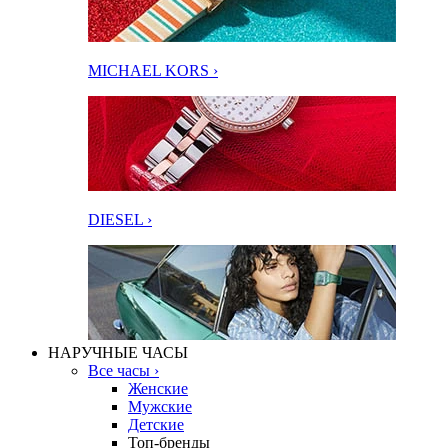
MICHAEL KORS ›
DIESEL ›
НАРУЧНЫЕ ЧАСЫ
Все часы ›
Женские
Мужские
Детские
Топ-бренды