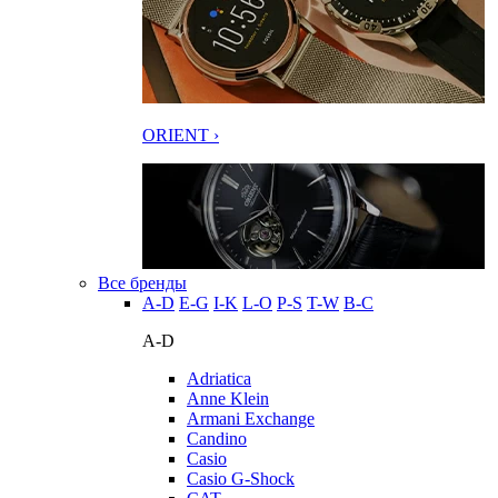
ORIENT ›
Все бренды
A-D
E-G
I-K
L-O
P-S
T-W
В-С
A-D
Adriatica
Anne Klein
Armani Exchange
Candino
Casio
Casio G-Shock