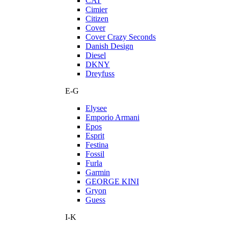
CAT
Cimier
Citizen
Cover
Cover Crazy Seconds
Danish Design
Diesel
DKNY
Dreyfuss
E-G
Elysee
Emporio Armani
Epos
Esprit
Festina
Fossil
Furla
Garmin
GEORGE KINI
Gryon
Guess
I-K