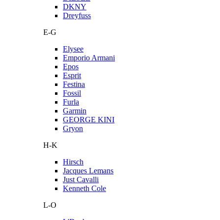
DKNY
Dreyfuss
E-G
Elysee
Emporio Armani
Epos
Esprit
Festina
Fossil
Furla
Garmin
GEORGE KINI
Gryon
H-K
Hirsch
Jacques Lemans
Just Cavalli
Kenneth Cole
L-O