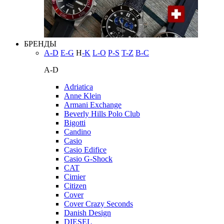
БРЕНДЫ
A-D
E-G
H
-K
L-O
P-S
T-Z
В-С
A-D
Adriatica
Anne Klein
Armani Exchange
Beverly Hills Polo Club
Bigotti
Candino
Casio
Casio Edifice
Casio G-Shock
CAT
Cimier
Citizen
Cover
Cover Crazy Seconds
Danish Design
DIESEL