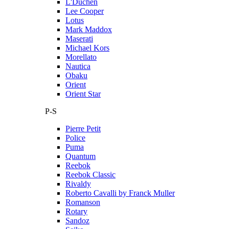
L'Duchen
Lee Cooper
Lotus
Mark Maddox
Maserati
Michael Kors
Morellato
Nautica
Obaku
Orient
Orient Star
P-S
Pierre Petit
Police
Puma
Quantum
Reebok
Reebok Classic
Rivaldy
Roberto Cavalli by Franck Muller
Romanson
Rotary
Sandoz