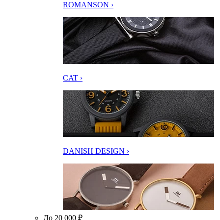
ROMANSON ›
CAT ›
DANISH DESIGN ›
До 20 000 ₽