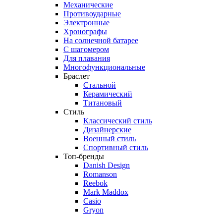
Механические
Противоударные
Электронные
Хронографы
На солнечной батарее
С шагомером
Для плавания
Многофункциональные
Браслет
Стальной
Керамический
Титановый
Стиль
Классический стиль
Дизайнерские
Военный стиль
Спортивный стиль
Топ-бренды
Danish Design
Romanson
Reebok
Mark Maddox
Casio
Gryon