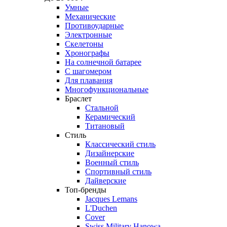
Умные
Механические
Противоударные
Электронные
Скелетоны
Хронографы
На солнечной батарее
С шагомером
Для плавания
Многофункциональные
Браслет
Стальной
Керамический
Титановый
Стиль
Классический стиль
Дизайнерские
Военный стиль
Спортивный стиль
Дайверские
Топ-бренды
Jacques Lemans
L'Duchen
Cover
Swiss Military Hanowa