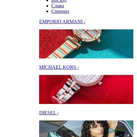
Восход
Слава
Спецназ
EMPORIO ARMANI ›
MICHAEL KORS ›
DIESEL ›