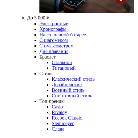
До 5 000 ₽
Электронные
Хронографы
На солнечной батарее
С шагомером
С пульсометром
Для плавания
Браслет
Стальной
Титановый
Стиль
Классический стиль
Дизайнерские
Военный стиль
Спортивный стиль
Топ-бренды
Casio
Rivaldy
Reebok Classic
Steinmeyer
Слава