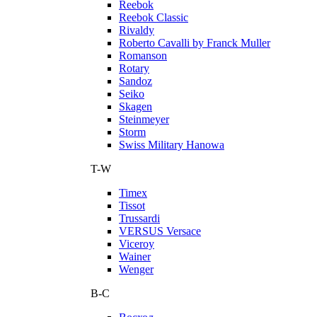
Reebok
Reebok Classic
Rivaldy
Roberto Cavalli by Franck Muller
Romanson
Rotary
Sandoz
Seiko
Skagen
Steinmeyer
Storm
Swiss Military Hanowa
T-W
Timex
Tissot
Trussardi
VERSUS Versace
Viceroy
Wainer
Wenger
В-С