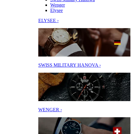
Wenger
Elysee
ELYSEE ›
SWISS MILITARY HANOVA ›
WENGER ›