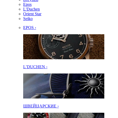
Epos
L'Duchen
Orient Star
Seiko
EPOS ›
L’DUCHEN ›
ШВЕЙЦАРСКИЕ ›