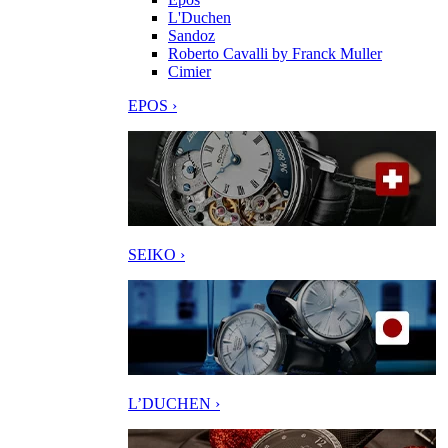
L'Duchen
Sandoz
Roberto Cavalli by Franck Muller
Cimier
EPOS ›
SEIKO ›
L’DUCHEN ›