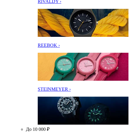
RIVALDY ›
REEBOK ›
STEINMEYER ›
До 10 000 ₽