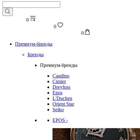
0
0
0
Премиум-бренды
Бренды
Премиум-бренды
Candino
Cimier
Dreyfuss
Epos
L'Duchen
Orient Star
Seiko
EPOS ›