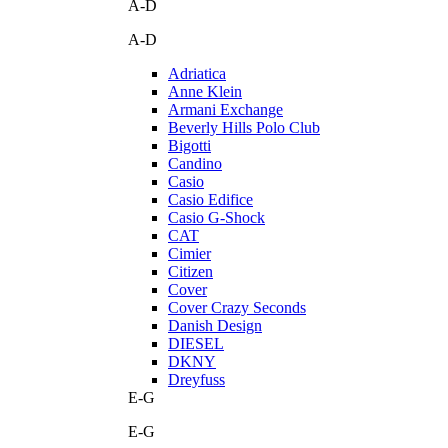
A-D
A-D
Adriatica
Anne Klein
Armani Exchange
Beverly Hills Polo Club
Bigotti
Candino
Casio
Casio Edifice
Casio G-Shock
CAT
Cimier
Citizen
Cover
Cover Crazy Seconds
Danish Design
DIESEL
DKNY
Dreyfuss
E-G
E-G