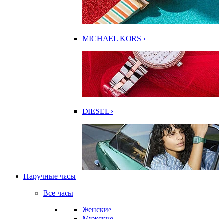
MICHAEL KORS ›
DIESEL ›
Наручные часы
Все часы
Женские
Мужские