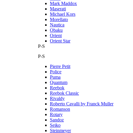
Mark Maddox
Maserati
Michael Kors
Morellato
Nautica
Obaku
Orient
Orient Star
P-S
P-S
Pierre Petit
Police
Puma
Quantum
Reebok
Reebok Classic
Rivaldy
Roberto Cavalli by Franck Muller
Romanson
Rotary
Sandoz
Seiko
Steinmeyer