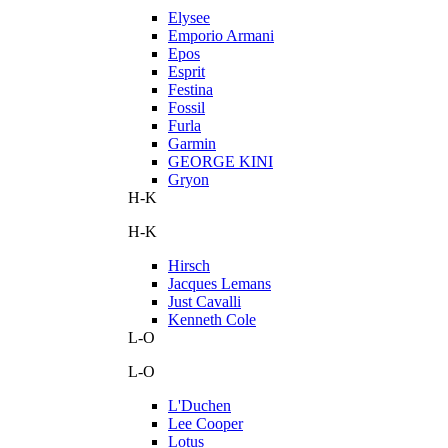
Elysee
Emporio Armani
Epos
Esprit
Festina
Fossil
Furla
Garmin
GEORGE KINI
Gryon
H-K
H-K
Hirsch
Jacques Lemans
Just Cavalli
Kenneth Cole
L-O
L-O
L'Duchen
Lee Cooper
Lotus