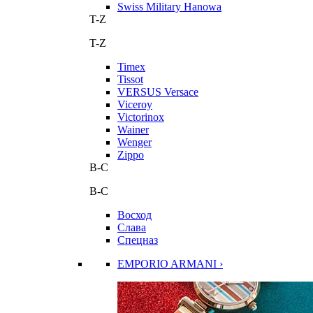
Swiss Military Hanowa
T-Z
T-Z
Timex
Tissot
VERSUS Versace
Viceroy
Victorinox
Wainer
Wenger
Zippo
В-С
В-С
Восход
Слава
Спецназ
EMPORIO ARMANI ›