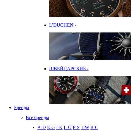
L’DUCHEN ›
ШВЕЙЦАРСКИЕ ›
Бренды
Все бренды
A-D
E-G
I-K
L-O
P-S
T-W
В-С