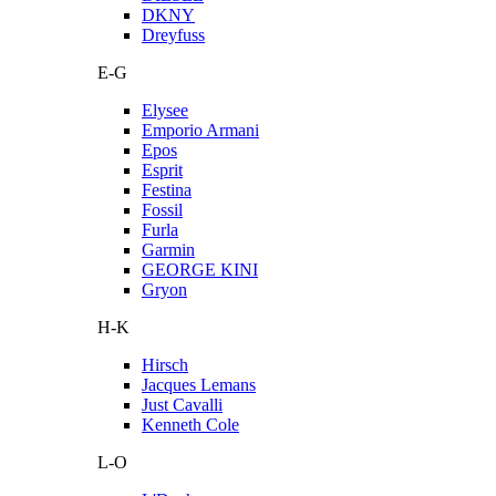
DKNY
Dreyfuss
E-G
Elysee
Emporio Armani
Epos
Esprit
Festina
Fossil
Furla
Garmin
GEORGE KINI
Gryon
H-K
Hirsch
Jacques Lemans
Just Cavalli
Kenneth Cole
L-O