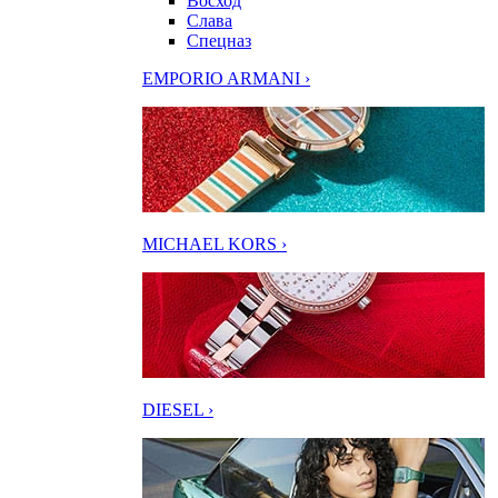
Восход
Слава
Спецназ
EMPORIO ARMANI ›
MICHAEL KORS ›
DIESEL ›