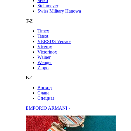
Seiko
Steinmeyer
Swiss Military Hanowa
T-Z
Timex
Tissot
VERSUS Versace
Viceroy
Victorinox
Wainer
Wenger
Zippo
В-С
Восход
Слава
Спецназ
EMPORIO ARMANI ›