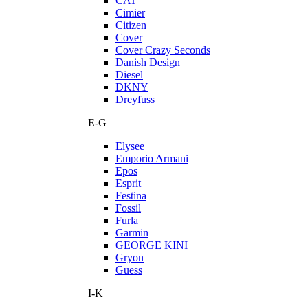
CAT
Cimier
Citizen
Cover
Cover Crazy Seconds
Danish Design
Diesel
DKNY
Dreyfuss
E-G
Elysee
Emporio Armani
Epos
Esprit
Festina
Fossil
Furla
Garmin
GEORGE KINI
Gryon
Guess
I-K