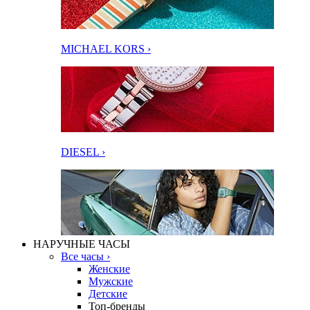
MICHAEL KORS ›
DIESEL ›
НАРУЧНЫЕ ЧАСЫ
Все часы ›
Женские
Мужские
Детские
Топ-бренды