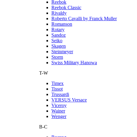
Reebok
Reebok Classic
Rivaldy
Roberto Cavalli by Franck Muller
Romanson
Rotary
Sandoz
Seiko
Skagen
Steinmeyer
Storm
Swiss Military Hanowa
T-W
Timex
Tissot
Trussardi
VERSUS Versace
Viceroy
Wainer
Wenger
В-С