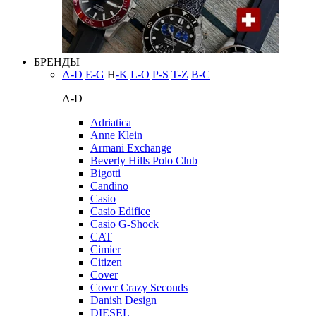
БРЕНДЫ
A-D
E-G
H
-K
L-O
P-S
T-Z
В-С
A-D
Adriatica
Anne Klein
Armani Exchange
Beverly Hills Polo Club
Bigotti
Candino
Casio
Casio Edifice
Casio G-Shock
CAT
Cimier
Citizen
Cover
Cover Crazy Seconds
Danish Design
DIESEL