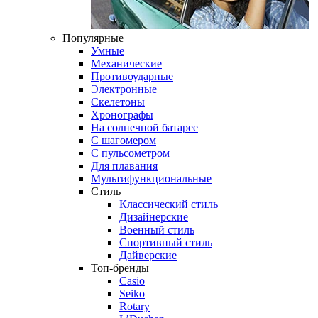
Популярные
Умные
Механические
Противоударные
Электронные
Скелетоны
Хронографы
На солнечной батарее
С шагомером
С пульсометром
Для плавания
Мультифункциональные
Стиль
Классический стиль
Дизайнерские
Военный стиль
Спортивный стиль
Дайверские
Топ-бренды
Casio
Seiko
Rotary