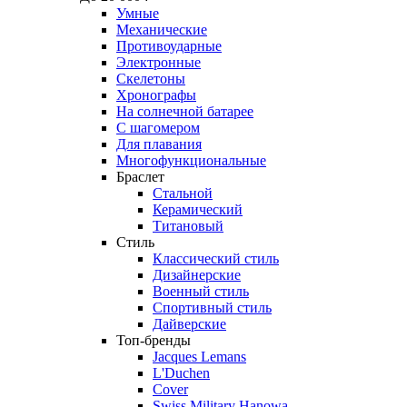
Умные
Механические
Противоударные
Электронные
Скелетоны
Хронографы
На солнечной батарее
С шагомером
Для плавания
Многофункциональные
Браслет
Стальной
Керамический
Титановый
Стиль
Классический стиль
Дизайнерские
Военный стиль
Спортивный стиль
Дайверские
Топ-бренды
Jacques Lemans
L'Duchen
Cover
Swiss Military Hanowa