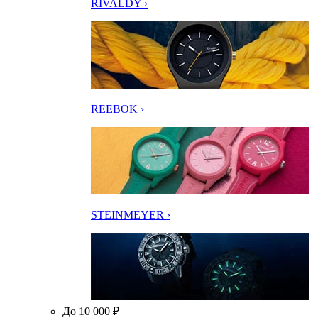
RIVALDY ›
REEBOK ›
STEINMEYER ›
До 10 000 ₽