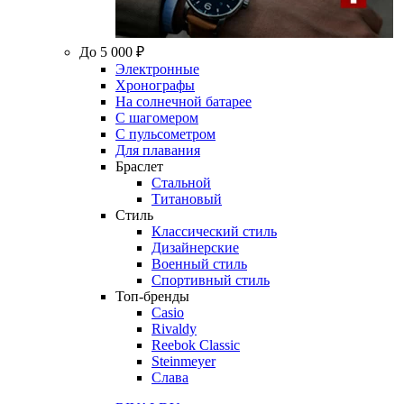
До 5 000 ₽
Электронные
Хронографы
На солнечной батарее
С шагомером
С пульсометром
Для плавания
Браслет
Стальной
Титановый
Стиль
Классический стиль
Дизайнерские
Военный стиль
Спортивный стиль
Топ-бренды
Casio
Rivaldy
Reebok Classic
Steinmeyer
Слава