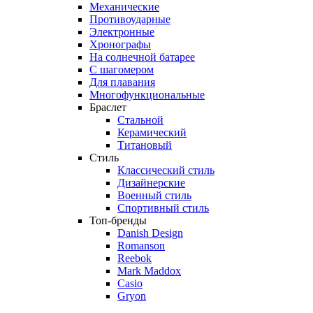
Механические
Противоударные
Электронные
Хронографы
На солнечной батарее
С шагомером
Для плавания
Многофункциональные
Браслет
Стальной
Керамический
Титановый
Стиль
Классический стиль
Дизайнерские
Военный стиль
Спортивный стиль
Топ-бренды
Danish Design
Romanson
Reebok
Mark Maddox
Casio
Gryon