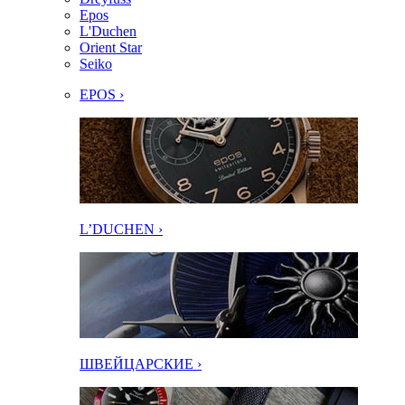
Epos
L'Duchen
Orient Star
Seiko
EPOS ›
L’DUCHEN ›
ШВЕЙЦАРСКИЕ ›