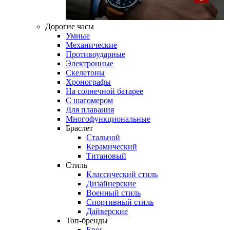
Дорогие часы
Умные
Механические
Противоударные
Электронные
Скелетоны
Хронографы
На солнечной батарее
С шагомером
Для плавания
Многофункциональные
Браслет
Стальной
Керамический
Титановый
Стиль
Классический стиль
Дизайнерские
Военный стиль
Спортивный стиль
Дайверские
Топ-бренды
Epos