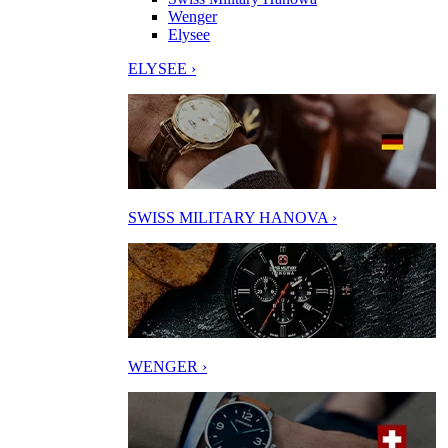
Wenger
Elysee
ELYSEE ›
SWISS MILITARY HANOVA ›
WENGER ›