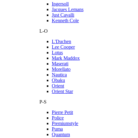
Ingersoll
Jacques Lemans
Just Cavalli
Kenneth Cole
L-O
L'Duchen
Lee Cooper
Lotus
Mark Maddox
Maserati
Morellato
Nautica
Obaku
Orient
Orient Star
P-S
Pierre Petit
Police
Premiumstyle
Puma
Quantum