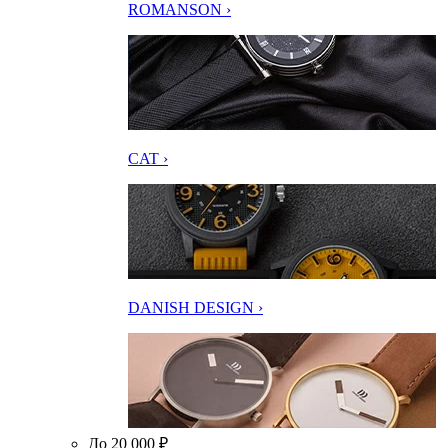
ROMANSON ›
CAT ›
DANISH DESIGN ›
До 20 000 ₽