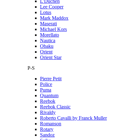
L'Duchen
Lee Cooper
Lotus
Mark Maddox
Maserati
Michael Kors
Morellato
Nautica
Obaku
Orient
Orient Star
P-S
Pierre Petit
Police
Puma
Quantum
Reebok
Reebok Classic
Rivaldy
Roberto Cavalli by Franck Muller
Romanson
Rotary
Sandoz