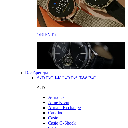
ORIENT ›
Все бренды
A-D
E-G
I-K
L-O
P-S
T-W
В-С
A-D
Adriatica
Anne Klein
Armani Exchange
Candino
Casio
Casio G-Shock