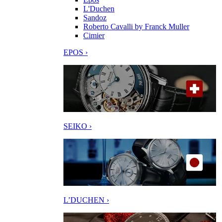
L'Duchen
Sandoz
Roberto Cavalli by Franck Muller
Cimier
EPOS ›
SEIKO ›
L’DUCHEN ›