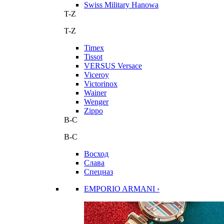
Swiss Military Hanowa
T-Z
T-Z
Timex
Tissot
VERSUS Versace
Viceroy
Victorinox
Wainer
Wenger
Zippo
В-С
В-С
Восход
Слава
Спецназ
EMPORIO ARMANI ›