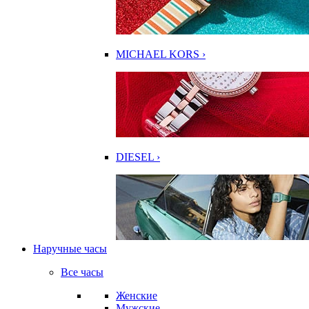
MICHAEL KORS ›
DIESEL ›
Наручные часы
Все часы
Женские
Мужские