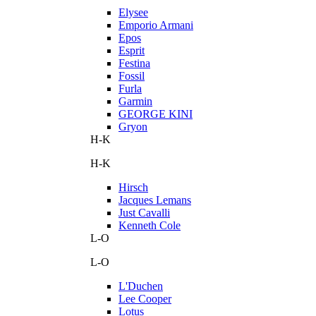
Elysee
Emporio Armani
Epos
Esprit
Festina
Fossil
Furla
Garmin
GEORGE KINI
Gryon
H-K
H-K
Hirsch
Jacques Lemans
Just Cavalli
Kenneth Cole
L-O
L-O
L'Duchen
Lee Cooper
Lotus