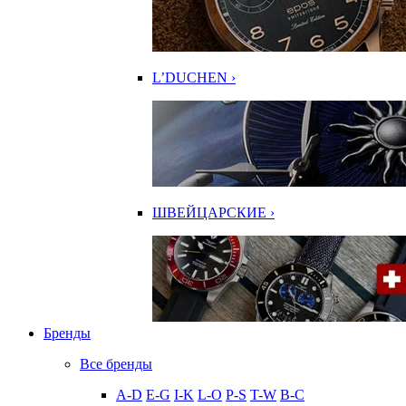
L’DUCHEN ›
ШВЕЙЦАРСКИЕ ›
Бренды
Все бренды
A-D
E-G
I-K
L-O
P-S
T-W
В-С