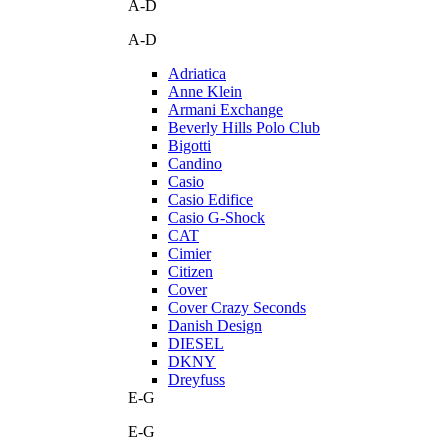
A-D
A-D
Adriatica
Anne Klein
Armani Exchange
Beverly Hills Polo Club
Bigotti
Candino
Casio
Casio Edifice
Casio G-Shock
CAT
Cimier
Citizen
Cover
Cover Crazy Seconds
Danish Design
DIESEL
DKNY
Dreyfuss
E-G
E-G