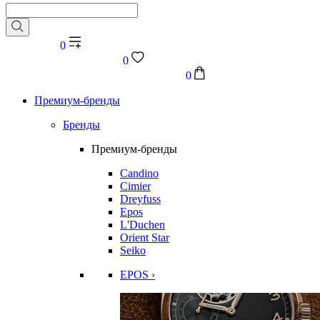
0
0
0
Премиум-бренды
Бренды
Премиум-бренды
Candino
Cimier
Dreyfuss
Epos
L'Duchen
Orient Star
Seiko
EPOS ›