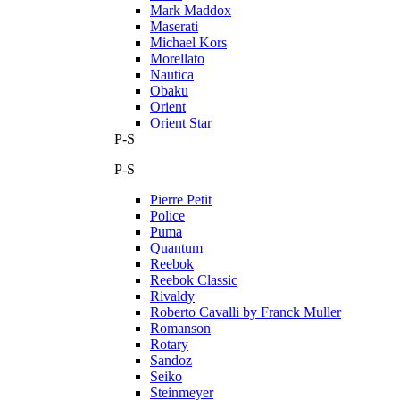
Mark Maddox
Maserati
Michael Kors
Morellato
Nautica
Obaku
Orient
Orient Star
P-S
P-S
Pierre Petit
Police
Puma
Quantum
Reebok
Reebok Classic
Rivaldy
Roberto Cavalli by Franck Muller
Romanson
Rotary
Sandoz
Seiko
Steinmeyer