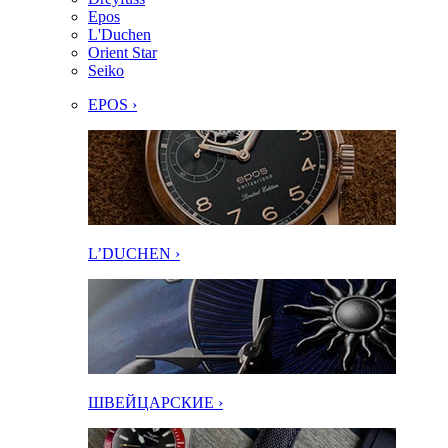
Epos
L'Duchen
Orient Star
Seiko
EPOS ›
L’DUCHEN ›
ШВЕЙЦАРСКИЕ ›