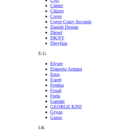
CAT
Cimier
Citizen
Cover
Cover Crazy Seconds
Danish Design
Diesel
DKNY
Dreyfuss
E-G
Elysee
Emporio Armani
Epos
Esprit
Festina
Fossil
Furla
Garmin
GEORGE KINI
Gryon
Guess
I-K