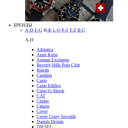
БРЕНДЫ
A-D
E-G
H
-K
L-O
P-S
T-Z
В-С
A-D
Adriatica
Anne Klein
Armani Exchange
Beverly Hills Polo Club
Bigotti
Candino
Casio
Casio Edifice
Casio G-Shock
CAT
Cimier
Citizen
Cover
Cover Crazy Seconds
Danish Design
DIESEL