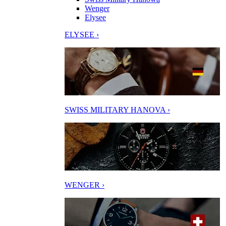
Wenger
Elysee
ELYSEE ›
SWISS MILITARY HANOVA ›
WENGER ›