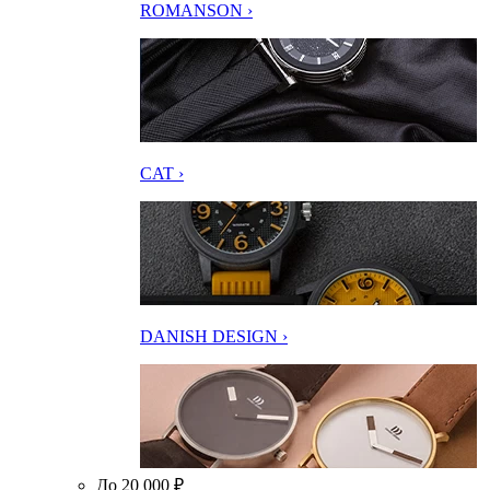
ROMANSON ›
CAT ›
DANISH DESIGN ›
До 20 000 ₽