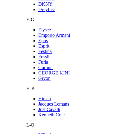
DKNY
Dreyfuss
E-G
Elysee
Emporio Armani
Epos
Esprit
Festina
Fossil
Furla
Garmin
GEORGE KINI
Gryon
H-K
Hirsch
Jacques Lemans
Just Cavalli
Kenneth Cole
L-O