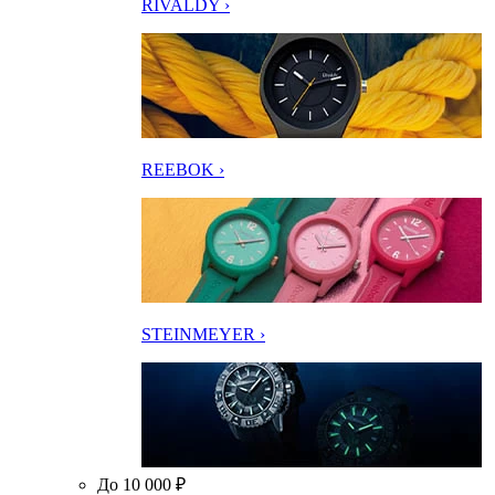
RIVALDY ›
REEBOK ›
STEINMEYER ›
До 10 000 ₽