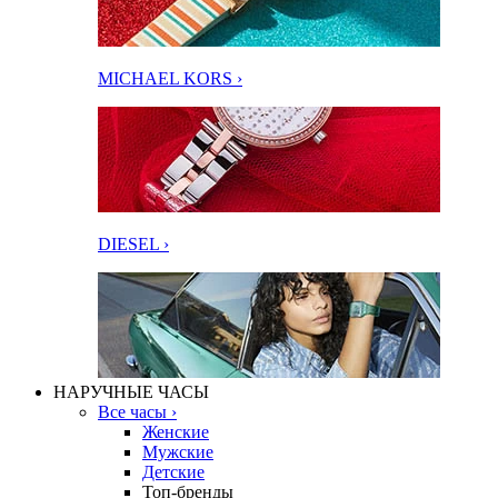
MICHAEL KORS ›
DIESEL ›
НАРУЧНЫЕ ЧАСЫ
Все часы ›
Женские
Мужские
Детские
Топ-бренды