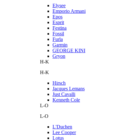
Elysee
Emporio Armani
Epos
Esprit
Festina
Fossil
Furla
Garmin
GEORGE KINI
Gryon
H-K
H-K
Hirsch
Jacques Lemans
Just Cavalli
Kenneth Cole
L-O
L-O
L'Duchen
Lee Cooper
Lotus