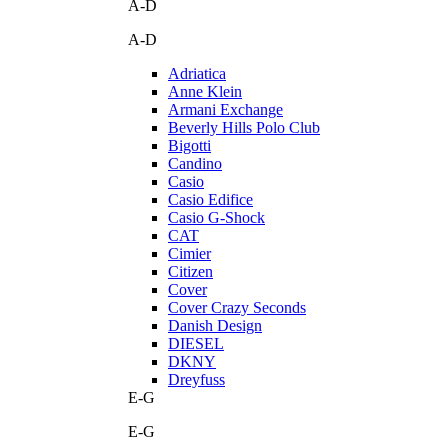
A-D
A-D
Adriatica
Anne Klein
Armani Exchange
Beverly Hills Polo Club
Bigotti
Candino
Casio
Casio Edifice
Casio G-Shock
CAT
Cimier
Citizen
Cover
Cover Crazy Seconds
Danish Design
DIESEL
DKNY
Dreyfuss
E-G
E-G