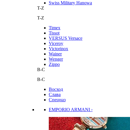
Swiss Military Hanowa
T-Z
T-Z
Timex
Tissot
VERSUS Versace
Viceroy
Victorinox
Wainer
Wenger
Zippo
В-С
В-С
Восход
Слава
Спецназ
EMPORIO ARMANI ›