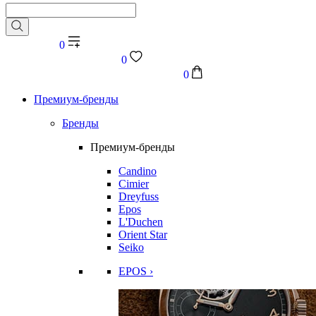
0
0
0
Премиум-бренды
Бренды
Премиум-бренды
Candino
Cimier
Dreyfuss
Epos
L'Duchen
Orient Star
Seiko
EPOS ›