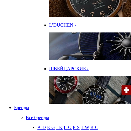
L’DUCHEN ›
ШВЕЙЦАРСКИЕ ›
Бренды
Все бренды
A-D
E-G
I-K
L-O
P-S
T-W
В-С