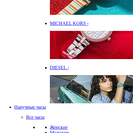
MICHAEL KORS ›
DIESEL ›
Наручные часы
Все часы
Женские
Мужские