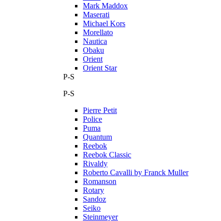
Mark Maddox
Maserati
Michael Kors
Morellato
Nautica
Obaku
Orient
Orient Star
P-S
P-S
Pierre Petit
Police
Puma
Quantum
Reebok
Reebok Classic
Rivaldy
Roberto Cavalli by Franck Muller
Romanson
Rotary
Sandoz
Seiko
Steinmeyer