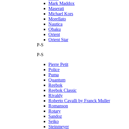
Mark Maddox
Maserati
Michael Kors
Morellato
Nautica
Obaku
Orient
Orient Star
P-S
P-S
Pierre Petit
Police
Puma
Quantum
Reebok
Reebok Classic
Rivaldy
Roberto Cavalli by Franck Muller
Romanson
Rotary
Sandoz
Seiko
Steinmeyer