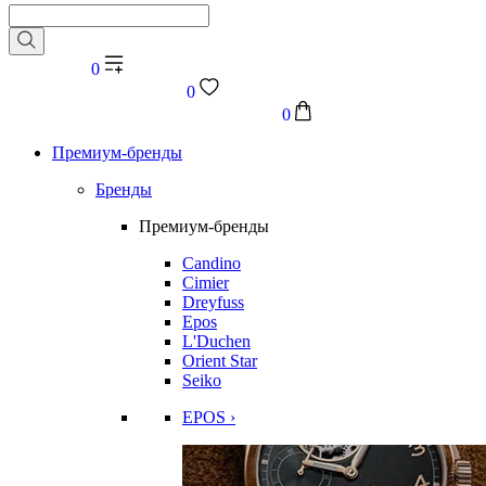
0
0
0
Премиум-бренды
Бренды
Премиум-бренды
Candino
Cimier
Dreyfuss
Epos
L'Duchen
Orient Star
Seiko
EPOS ›