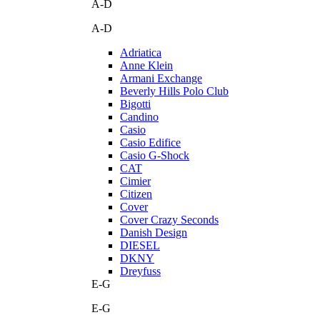
A-D
A-D
Adriatica
Anne Klein
Armani Exchange
Beverly Hills Polo Club
Bigotti
Candino
Casio
Casio Edifice
Casio G-Shock
CAT
Cimier
Citizen
Cover
Cover Crazy Seconds
Danish Design
DIESEL
DKNY
Dreyfuss
E-G
E-G