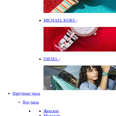
MICHAEL KORS ›
DIESEL ›
Наручные часы
Все часы
Женские
Мужские