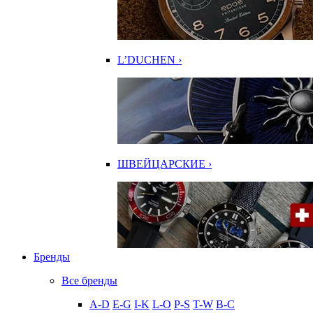
L’DUCHEN ›
ШВЕЙЦАРСКИЕ ›
Бренды
Все бренды
A-D
E-G
I-K
L-O
P-S
T-W
В-С