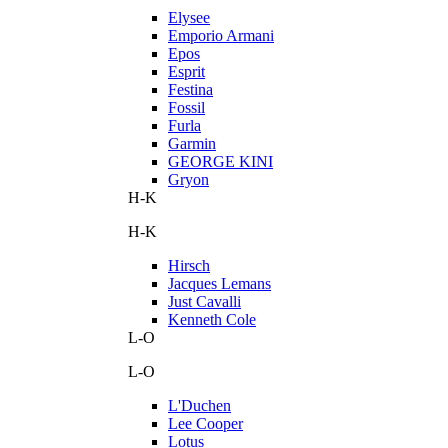
Elysee
Emporio Armani
Epos
Esprit
Festina
Fossil
Furla
Garmin
GEORGE KINI
Gryon
H-K
H-K
Hirsch
Jacques Lemans
Just Cavalli
Kenneth Cole
L-O
L-O
L'Duchen
Lee Cooper
Lotus