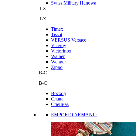
Swiss Military Hanowa
T-Z
T-Z
Timex
Tissot
VERSUS Versace
Viceroy
Victorinox
Wainer
Wenger
Zippo
В-С
В-С
Восход
Слава
Спецназ
EMPORIO ARMANI ›