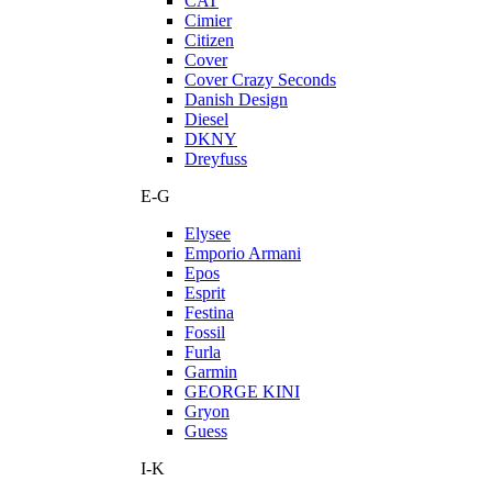
CAT
Cimier
Citizen
Cover
Cover Crazy Seconds
Danish Design
Diesel
DKNY
Dreyfuss
E-G
Elysee
Emporio Armani
Epos
Esprit
Festina
Fossil
Furla
Garmin
GEORGE KINI
Gryon
Guess
I-K