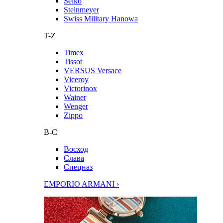
Seiko
Steinmeyer
Swiss Military Hanowa
T-Z
Timex
Tissot
VERSUS Versace
Viceroy
Victorinox
Wainer
Wenger
Zippo
В-С
Восход
Слава
Спецназ
EMPORIO ARMANI ›