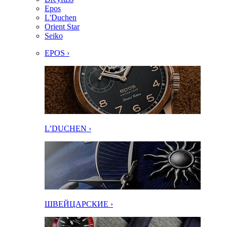
Epos
L'Duchen
Orient Star
Seiko
EPOS ›
L’DUCHEN ›
ШВЕЙЦАРСКИЕ ›