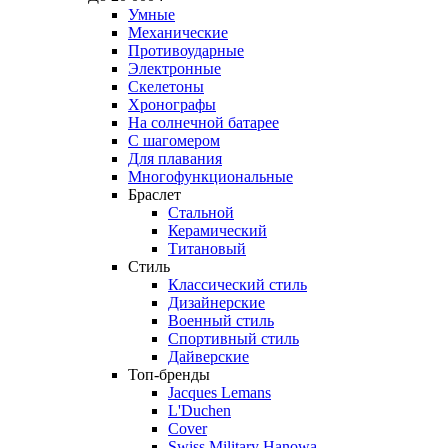
Умные
Механические
Противоударные
Электронные
Скелетоны
Хронографы
На солнечной батарее
С шагомером
Для плавания
Многофункциональные
Браслет
Стальной
Керамический
Титановый
Стиль
Классический стиль
Дизайнерские
Военный стиль
Спортивный стиль
Дайверские
Топ-бренды
Jacques Lemans
L'Duchen
Cover
Swiss Military Hanowa