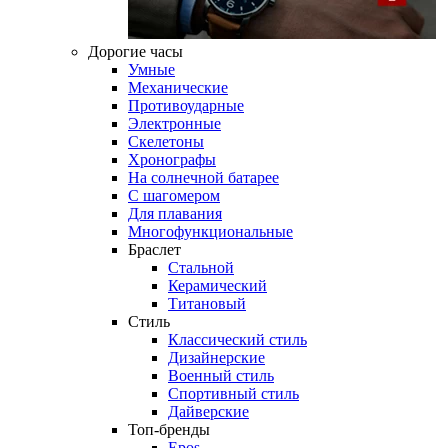
Дорогие часы
Умные
Механические
Противоударные
Электронные
Скелетоны
Хронографы
На солнечной батарее
С шагомером
Для плавания
Многофункциональные
Браслет
Стальной
Керамический
Титановый
Стиль
Классический стиль
Дизайнерские
Военный стиль
Спортивный стиль
Дайверские
Топ-бренды
Epos