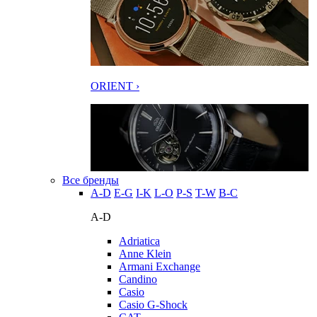
ORIENT ›
Все бренды
A-D
E-G
I-K
L-O
P-S
T-W
В-С
A-D
Adriatica
Anne Klein
Armani Exchange
Candino
Casio
Casio G-Shock