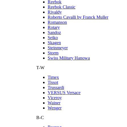
Reebok
Reebok Classic
Rivaldy
Roberto Cavalli by Franck Muller
Romanson
Rotary
Sandoz
Seiko
Skagen
Steinmeyer
Storm
Swiss Military Hanowa
T-W
Timex
Tissot
Trussardi
VERSUS Versace
Viceroy
Wainer
Wenger
В-С