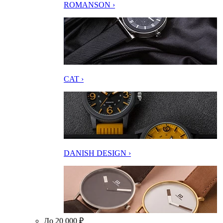
ROMANSON ›
CAT ›
DANISH DESIGN ›
До 20 000 ₽