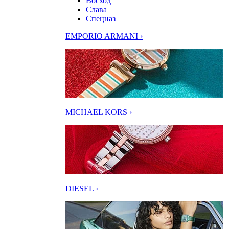
Восход
Слава
Спецназ
EMPORIO ARMANI ›
MICHAEL KORS ›
DIESEL ›