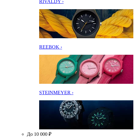
RIVALDY ›
REEBOK ›
STEINMEYER ›
До 10 000 ₽