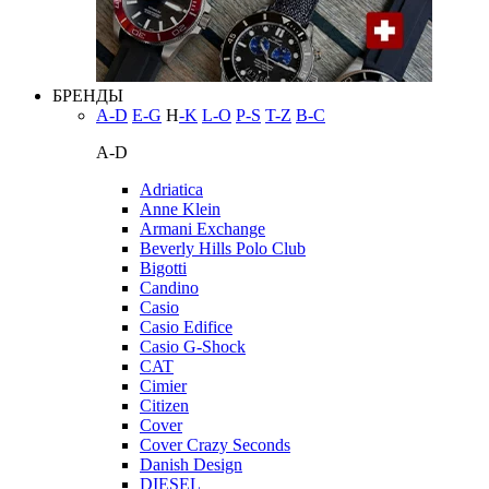
БРЕНДЫ
A-D
E-G
H
-K
L-O
P-S
T-Z
В-С
A-D
Adriatica
Anne Klein
Armani Exchange
Beverly Hills Polo Club
Bigotti
Candino
Casio
Casio Edifice
Casio G-Shock
CAT
Cimier
Citizen
Cover
Cover Crazy Seconds
Danish Design
DIESEL