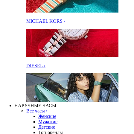
MICHAEL KORS ›
DIESEL ›
НАРУЧНЫЕ ЧАСЫ
Все часы ›
Женские
Мужские
Детские
Топ-бренды