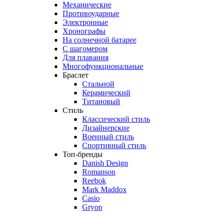
Механические
Противоударные
Электронные
Хронографы
На солнечной батарее
С шагомером
Для плавания
Многофункциональные
Браслет
Стальной
Керамический
Титановый
Стиль
Классический стиль
Дизайнерские
Военный стиль
Спортивный стиль
Топ-бренды
Danish Design
Romanson
Reebok
Mark Maddox
Casio
Gryon