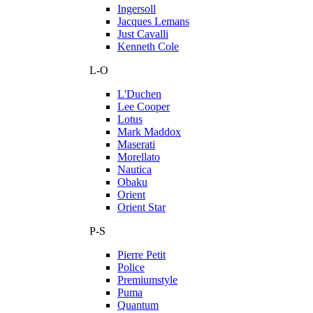
Ingersoll
Jacques Lemans
Just Cavalli
Kenneth Cole
L-O
L'Duchen
Lee Cooper
Lotus
Mark Maddox
Maserati
Morellato
Nautica
Obaku
Orient
Orient Star
P-S
Pierre Petit
Police
Premiumstyle
Puma
Quantum