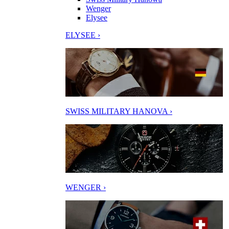
Wenger
Elysee
ELYSEE ›
SWISS MILITARY HANOVA ›
WENGER ›