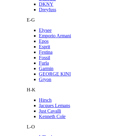
DKNY
Dreyfuss
E-G
Elysee
Emporio Armani
Epos
Esprit
Festina
Fossil
Furla
Garmin
GEORGE KINI
Gryon
H-K
Hirsch
Jacques Lemans
Just Cavalli
Kenneth Cole
L-O