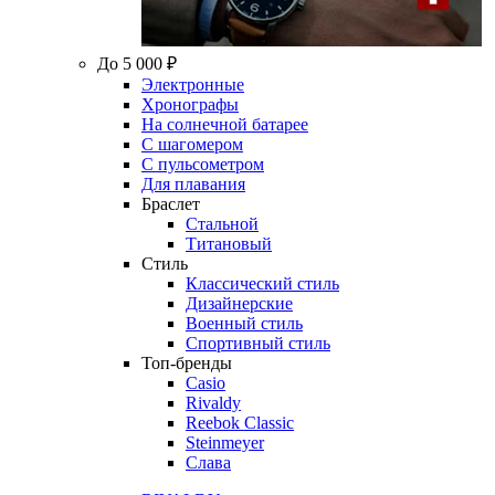
До 5 000 ₽
Электронные
Хронографы
На солнечной батарее
С шагомером
С пульсометром
Для плавания
Браслет
Стальной
Титановый
Стиль
Классический стиль
Дизайнерские
Военный стиль
Спортивный стиль
Топ-бренды
Casio
Rivaldy
Reebok Classic
Steinmeyer
Слава