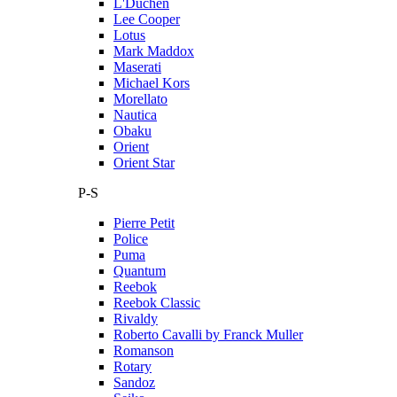
L'Duchen
Lee Cooper
Lotus
Mark Maddox
Maserati
Michael Kors
Morellato
Nautica
Obaku
Orient
Orient Star
P-S
Pierre Petit
Police
Puma
Quantum
Reebok
Reebok Classic
Rivaldy
Roberto Cavalli by Franck Muller
Romanson
Rotary
Sandoz