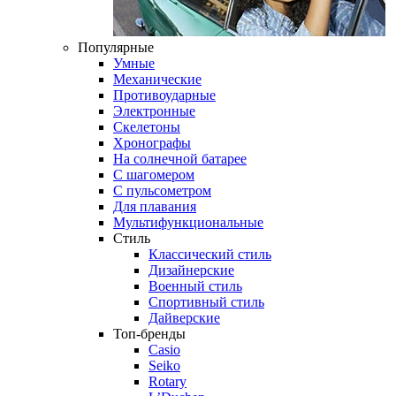
Популярные
Умные
Механические
Противоударные
Электронные
Скелетоны
Хронографы
На солнечной батарее
С шагомером
С пульсометром
Для плавания
Мультифункциональные
Стиль
Классический стиль
Дизайнерские
Военный стиль
Спортивный стиль
Дайверские
Топ-бренды
Casio
Seiko
Rotary