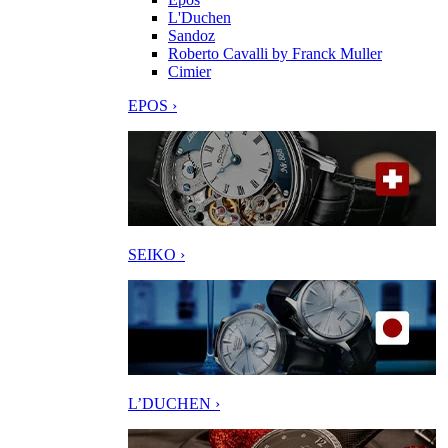
L'Duchen
Sandoz
Roberto Cavalli by Franck Muller
Cimier
EPOS ›
SEIKO ›
L’DUCHEN ›