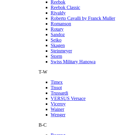
Reebok
Reebok Classic
Rivaldy
Roberto Cavalli by Franck Muller
Romanson
Rotary
Sandoz
Seiko
Skagen
Steinmeyer
Storm
Swiss Military Hanowa
T-W
Timex
Tissot
Trussardi
VERSUS Versace
Viceroy
Wainer
Wenger
В-С