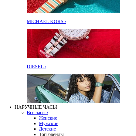
MICHAEL KORS ›
DIESEL ›
НАРУЧНЫЕ ЧАСЫ
Все часы ›
Женские
Мужские
Детские
Топ-бренды