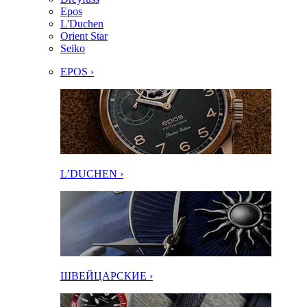
Epos
L'Duchen
Orient Star
Seiko
EPOS ›
L’DUCHEN ›
ШВЕЙЦАРСКИЕ ›