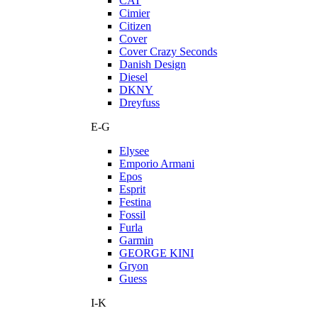
CAT
Cimier
Citizen
Cover
Cover Crazy Seconds
Danish Design
Diesel
DKNY
Dreyfuss
E-G
Elysee
Emporio Armani
Epos
Esprit
Festina
Fossil
Furla
Garmin
GEORGE KINI
Gryon
Guess
I-K