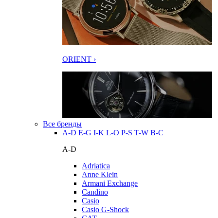
ORIENT ›
Все бренды
A-D
E-G
I-K
L-O
P-S
T-W
В-С
A-D
Adriatica
Anne Klein
Armani Exchange
Candino
Casio
Casio G-Shock