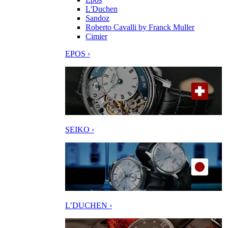
L'Duchen
Sandoz
Roberto Cavalli by Franck Muller
Cimier
EPOS ›
SEIKO ›
L’DUCHEN ›