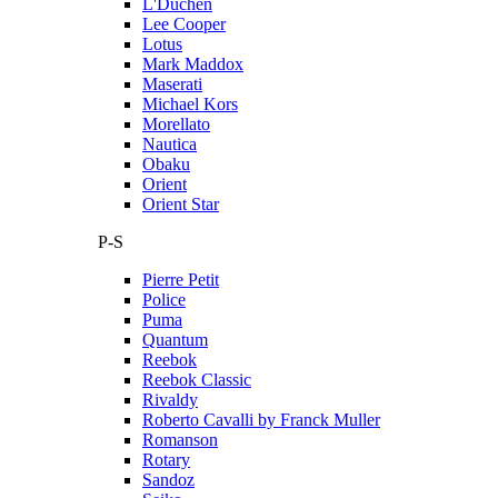
L'Duchen
Lee Cooper
Lotus
Mark Maddox
Maserati
Michael Kors
Morellato
Nautica
Obaku
Orient
Orient Star
P-S
Pierre Petit
Police
Puma
Quantum
Reebok
Reebok Classic
Rivaldy
Roberto Cavalli by Franck Muller
Romanson
Rotary
Sandoz