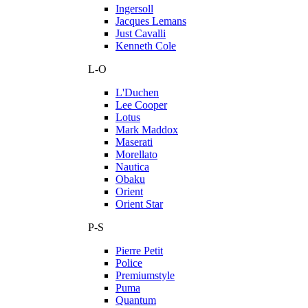
Ingersoll
Jacques Lemans
Just Cavalli
Kenneth Cole
L-O
L'Duchen
Lee Cooper
Lotus
Mark Maddox
Maserati
Morellato
Nautica
Obaku
Orient
Orient Star
P-S
Pierre Petit
Police
Premiumstyle
Puma
Quantum