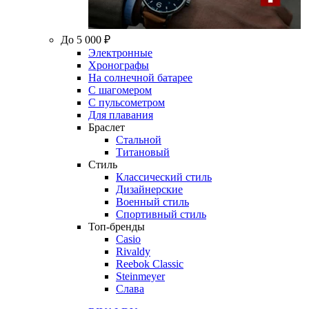
До 5 000 ₽
Электронные
Хронографы
На солнечной батарее
С шагомером
С пульсометром
Для плавания
Браслет
Стальной
Титановый
Стиль
Классический стиль
Дизайнерские
Военный стиль
Спортивный стиль
Топ-бренды
Casio
Rivaldy
Reebok Classic
Steinmeyer
Слава