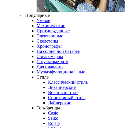
Популярные
Умные
Механические
Противоударные
Электронные
Скелетоны
Хронографы
На солнечной батарее
С шагомером
С пульсометром
Для плавания
Мультифункциональные
Стиль
Классический стиль
Дизайнерские
Военный стиль
Спортивный стиль
Дайверские
Топ-бренды
Casio
Seiko
Rotary