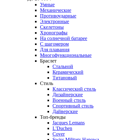
Умные
Механические
Противоударные
Электронные
Скелетоны
Хронографы
На солнечной батарее
С шагомером
Для плавания
Многофункциональные
Браслет
Стальной
Керамический
Титановый
Стиль
Классический стиль
Дизайнерские
Военный стиль
Спортивный стиль
Дайверские
Топ-бренды
Jacques Lemans
L'Duchen
Cover
Swiss Military Hanowa