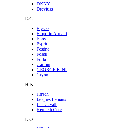
DKNY
Dreyfuss
E-G
Elysee
Emporio Armani
Epos
Esprit
Festina
Fossil
Furla
Garmin
GEORGE KINI
Gryon
H-K
Hirsch
Jacques Lemans
Just Cavalli
Kenneth Cole
L-O