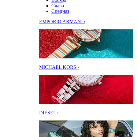
Восход
Слава
Спецназ
EMPORIO ARMANI ›
MICHAEL KORS ›
DIESEL ›