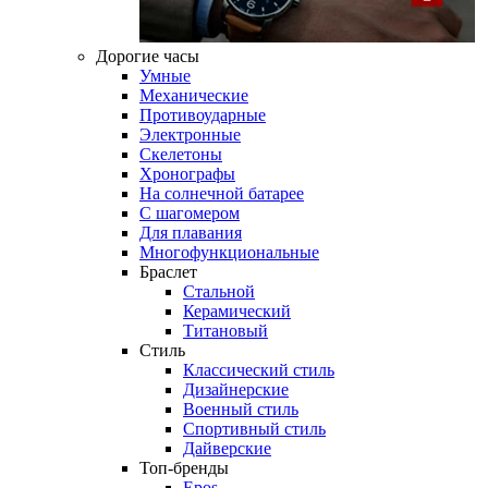
Дорогие часы
Умные
Механические
Противоударные
Электронные
Скелетоны
Хронографы
На солнечной батарее
С шагомером
Для плавания
Многофункциональные
Браслет
Стальной
Керамический
Титановый
Стиль
Классический стиль
Дизайнерские
Военный стиль
Спортивный стиль
Дайверские
Топ-бренды
Epos