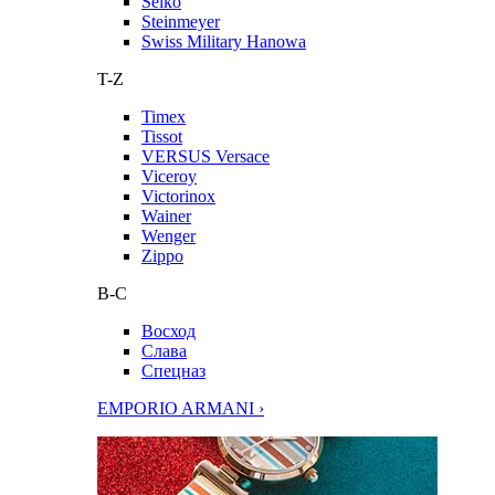
Seiko
Steinmeyer
Swiss Military Hanowa
T-Z
Timex
Tissot
VERSUS Versace
Viceroy
Victorinox
Wainer
Wenger
Zippo
В-С
Восход
Слава
Спецназ
EMPORIO ARMANI ›