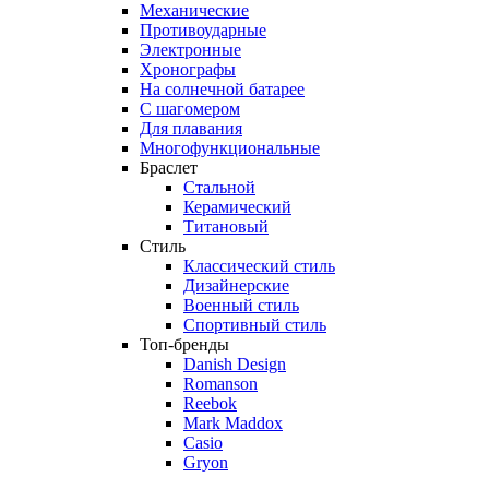
Механические
Противоударные
Электронные
Хронографы
На солнечной батарее
С шагомером
Для плавания
Многофункциональные
Браслет
Стальной
Керамический
Титановый
Стиль
Классический стиль
Дизайнерские
Военный стиль
Спортивный стиль
Топ-бренды
Danish Design
Romanson
Reebok
Mark Maddox
Casio
Gryon