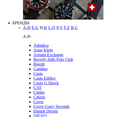
БРЕНДЫ
A-D
E-G
H
-K
L-O
P-S
T-Z
В-С
A-D
Adriatica
Anne Klein
Armani Exchange
Beverly Hills Polo Club
Bigotti
Candino
Casio
Casio Edifice
Casio G-Shock
CAT
Cimier
Citizen
Cover
Cover Crazy Seconds
Danish Design
DIESEL