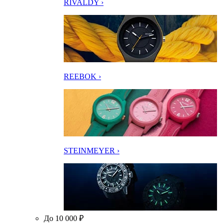
RIVALDY ›
REEBOK ›
STEINMEYER ›
До 10 000 ₽