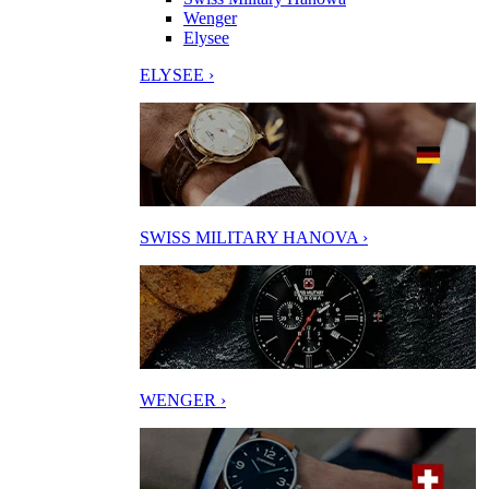
Wenger
Elysee
ELYSEE ›
SWISS MILITARY HANOVA ›
WENGER ›