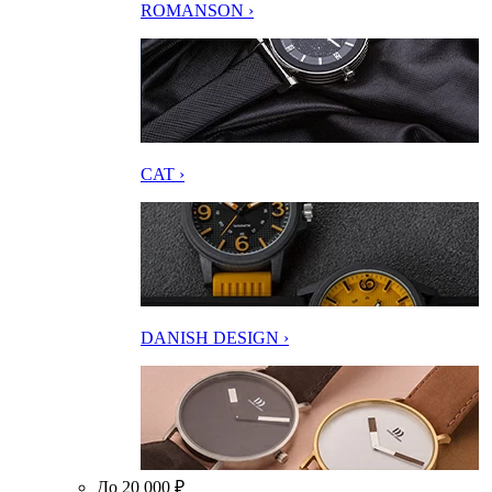
ROMANSON ›
CAT ›
DANISH DESIGN ›
До 20 000 ₽