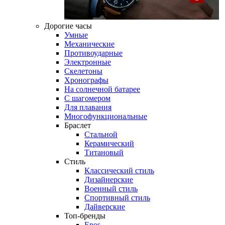
Дорогие часы
Умные
Механические
Противоударные
Электронные
Скелетоны
Хронографы
На солнечной батарее
С шагомером
Для плавания
Многофункциональные
Браслет
Стальной
Керамический
Титановый
Стиль
Классический стиль
Дизайнерские
Военный стиль
Спортивный стиль
Дайверские
Топ-бренды
Epos