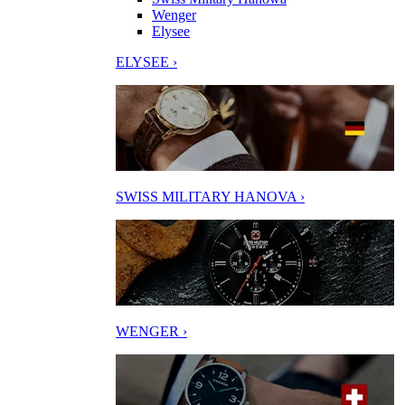
Wenger
Elysee
ELYSEE ›
SWISS MILITARY HANOVA ›
WENGER ›