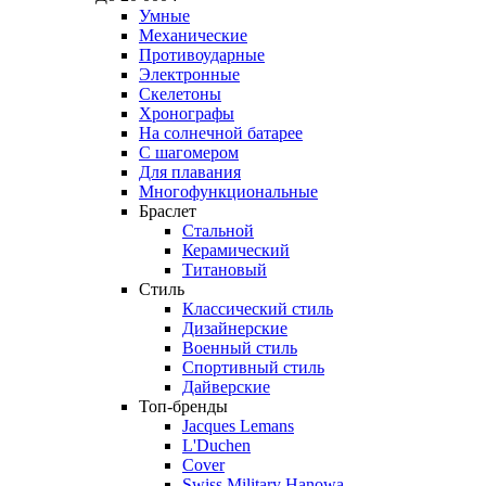
Умные
Механические
Противоударные
Электронные
Скелетоны
Хронографы
На солнечной батарее
С шагомером
Для плавания
Многофункциональные
Браслет
Стальной
Керамический
Титановый
Стиль
Классический стиль
Дизайнерские
Военный стиль
Спортивный стиль
Дайверские
Топ-бренды
Jacques Lemans
L'Duchen
Cover
Swiss Military Hanowa