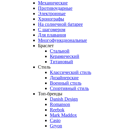
Механические
Противоударные
Электронные
Хронографы
На солнечной батарее
С шагомером
Для плавания
Многофункциональные
Браслет
Стальной
Керамический
Титановый
Стиль
Классический стиль
Дизайнерские
Военный стиль
Спортивный стиль
Топ-бренды
Danish Design
Romanson
Reebok
Mark Maddox
Casio
Gryon