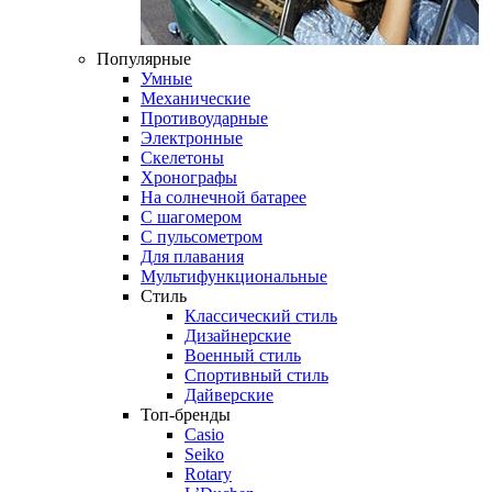
Популярные
Умные
Механические
Противоударные
Электронные
Скелетоны
Хронографы
На солнечной батарее
С шагомером
С пульсометром
Для плавания
Мультифункциональные
Стиль
Классический стиль
Дизайнерские
Военный стиль
Спортивный стиль
Дайверские
Топ-бренды
Casio
Seiko
Rotary