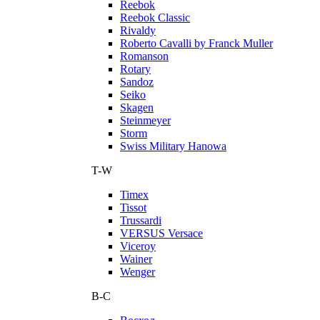
Reebok
Reebok Classic
Rivaldy
Roberto Cavalli by Franck Muller
Romanson
Rotary
Sandoz
Seiko
Skagen
Steinmeyer
Storm
Swiss Military Hanowa
T-W
Timex
Tissot
Trussardi
VERSUS Versace
Viceroy
Wainer
Wenger
В-С