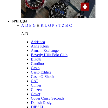
БРЕНДЫ
A-D
E-G
H
-K
L-O
P-S
T-Z
В-С
A-D
Adriatica
Anne Klein
Armani Exchange
Beverly Hills Polo Club
Bigotti
Candino
Casio
Casio Edifice
Casio G-Shock
CAT
Cimier
Citizen
Cover
Cover Crazy Seconds
Danish Design
DIESEL