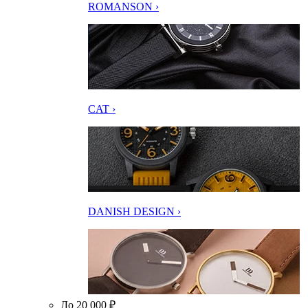
ROMANSON ›
CAT ›
DANISH DESIGN ›
До 20 000 ₽