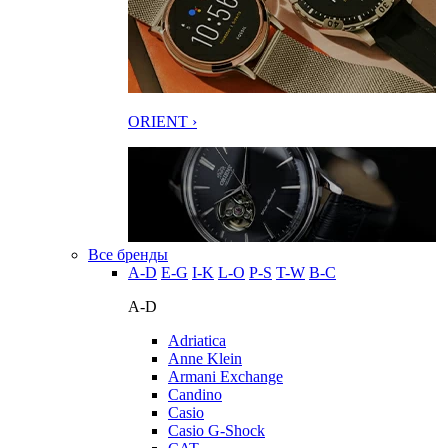
ORIENT ›
Все бренды
A-D
E-G
I-K
L-O
P-S
T-W
В-С
A-D
Adriatica
Anne Klein
Armani Exchange
Candino
Casio
Casio G-Shock