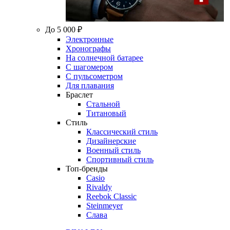
До 5 000 ₽
Электронные
Хронографы
На солнечной батарее
С шагомером
С пульсометром
Для плавания
Браслет
Стальной
Титановый
Стиль
Классический стиль
Дизайнерские
Военный стиль
Спортивный стиль
Топ-бренды
Casio
Rivaldy
Reebok Classic
Steinmeyer
Слава