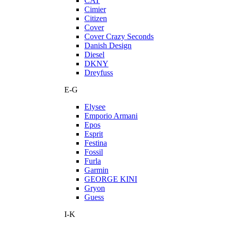
CAT
Cimier
Citizen
Cover
Cover Crazy Seconds
Danish Design
Diesel
DKNY
Dreyfuss
E-G
Elysee
Emporio Armani
Epos
Esprit
Festina
Fossil
Furla
Garmin
GEORGE KINI
Gryon
Guess
I-K