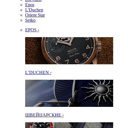
Epos
L'Duchen
Orient Star
Seiko
EPOS ›
L’DUCHEN ›
ШВЕЙЦАРСКИЕ ›