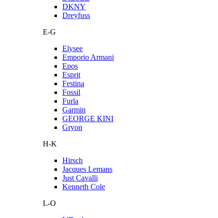
DKNY
Dreyfuss
E-G
Elysee
Emporio Armani
Epos
Esprit
Festina
Fossil
Furla
Garmin
GEORGE KINI
Gryon
H-K
Hirsch
Jacques Lemans
Just Cavalli
Kenneth Cole
L-O