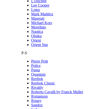
L'Duchen
Lee Cooper
Lotus
Mark Maddox
Maserati
Michael Kors
Morellato
Nautica
Obaku
Orient
Orient Star
P-S
Pierre Petit
Police
Puma
Quantum
Reebok
Reebok Classic
Rivaldy
Roberto Cavalli by Franck Muller
Romanson
Rotary
Sandoz