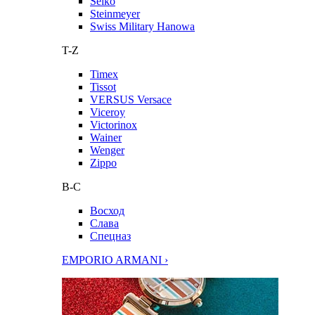
Seiko
Steinmeyer
Swiss Military Hanowa
T-Z
Timex
Tissot
VERSUS Versace
Viceroy
Victorinox
Wainer
Wenger
Zippo
В-С
Восход
Слава
Спецназ
EMPORIO ARMANI ›