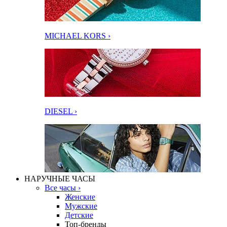
MICHAEL KORS ›
DIESEL ›
НАРУЧНЫЕ ЧАСЫ
Все часы ›
Женские
Мужские
Детские
Топ-бренды