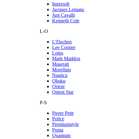
Ingersoll
Jacques Lemans
Just Cavalli
Kenneth Cole
L-O
L'Duchen
Lee Cooper
Lotus
Mark Maddox
Maserati
Morellato
Nautica
Obaku
Orient
Orient Star
P-S
Pierre Petit
Police
Premiumstyle
Puma
Quantum