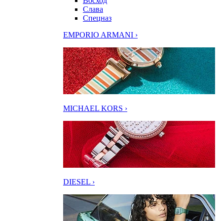
Восход
Слава
Спецназ
EMPORIO ARMANI ›
MICHAEL KORS ›
DIESEL ›