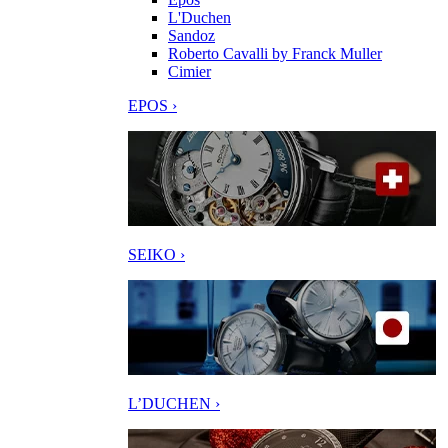
L'Duchen
Sandoz
Roberto Cavalli by Franck Muller
Cimier
EPOS ›
SEIKO ›
L’DUCHEN ›