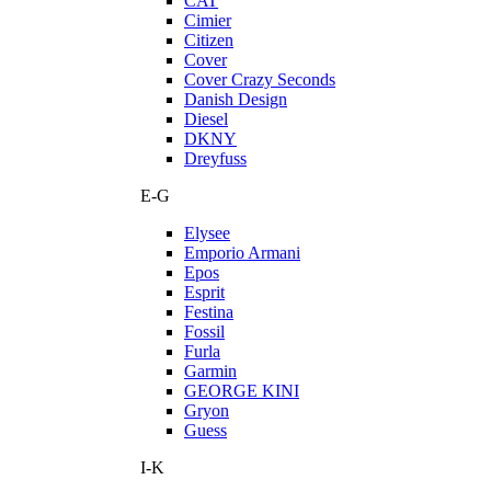
CAT
Cimier
Citizen
Cover
Cover Crazy Seconds
Danish Design
Diesel
DKNY
Dreyfuss
E-G
Elysee
Emporio Armani
Epos
Esprit
Festina
Fossil
Furla
Garmin
GEORGE KINI
Gryon
Guess
I-K