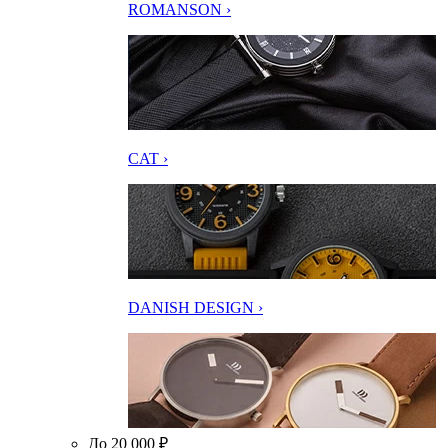
ROMANSON ›
CAT ›
DANISH DESIGN ›
До 20 000 ₽