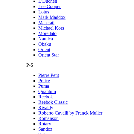
L'Duchen
Lee Cooper
Lotus
Mark Maddox
Maserati
Michael Kors
Morellato
Nautica
Obaku
Orient
Orient Star
P-S
Pierre Petit
Police
Puma
Quantum
Reebok
Reebok Classic
Rivaldy
Roberto Cavalli by Franck Muller
Romanson
Rotary
Sandoz