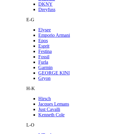
DKNY
Dreyfuss
E-G
Elysee
Emporio Armani
Epos
Esprit
Festina
Fossil
Furla
Garmin
GEORGE KINI
Gryon
H-K
Hirsch
Jacques Lemans
Just Cavalli
Kenneth Cole
L-O