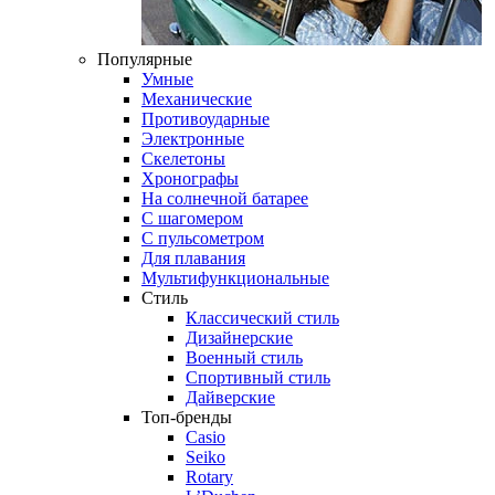
Популярные
Умные
Механические
Противоударные
Электронные
Скелетоны
Хронографы
На солнечной батарее
С шагомером
С пульсометром
Для плавания
Мультифункциональные
Стиль
Классический стиль
Дизайнерские
Военный стиль
Спортивный стиль
Дайверские
Топ-бренды
Casio
Seiko
Rotary