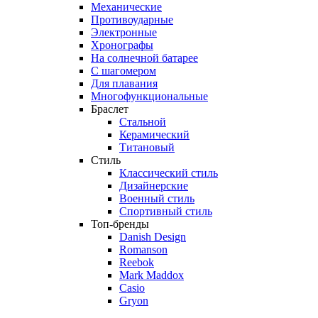
Механические
Противоударные
Электронные
Хронографы
На солнечной батарее
С шагомером
Для плавания
Многофункциональные
Браслет
Стальной
Керамический
Титановый
Стиль
Классический стиль
Дизайнерские
Военный стиль
Спортивный стиль
Топ-бренды
Danish Design
Romanson
Reebok
Mark Maddox
Casio
Gryon