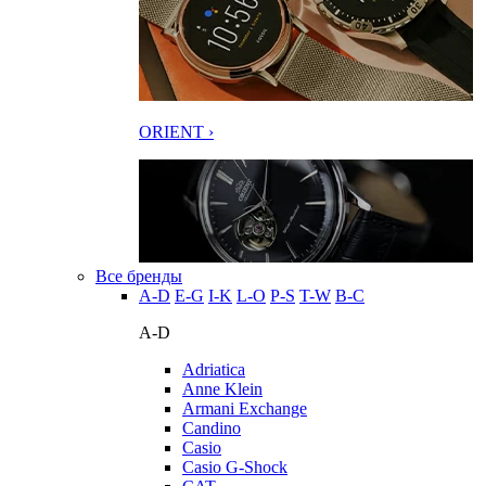
ORIENT ›
Все бренды
A-D
E-G
I-K
L-O
P-S
T-W
В-С
A-D
Adriatica
Anne Klein
Armani Exchange
Candino
Casio
Casio G-Shock