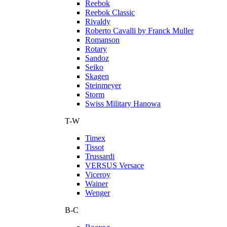
Reebok
Reebok Classic
Rivaldy
Roberto Cavalli by Franck Muller
Romanson
Rotary
Sandoz
Seiko
Skagen
Steinmeyer
Storm
Swiss Military Hanowa
T-W
Timex
Tissot
Trussardi
VERSUS Versace
Viceroy
Wainer
Wenger
В-С