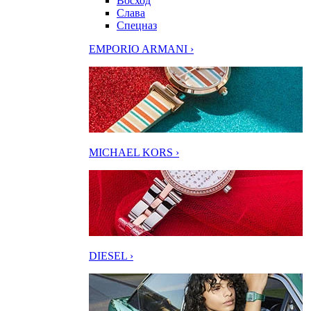
Восход
Слава
Спецназ
EMPORIO ARMANI ›
MICHAEL KORS ›
DIESEL ›