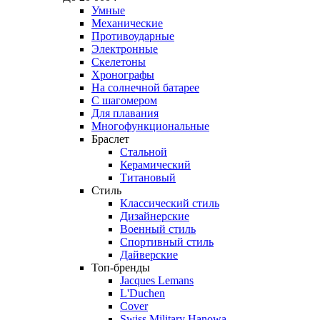
Умные
Механические
Противоударные
Электронные
Скелетоны
Хронографы
На солнечной батарее
С шагомером
Для плавания
Многофункциональные
Браслет
Стальной
Керамический
Титановый
Стиль
Классический стиль
Дизайнерские
Военный стиль
Спортивный стиль
Дайверские
Топ-бренды
Jacques Lemans
L'Duchen
Cover
Swiss Military Hanowa