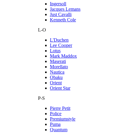
Ingersoll
Jacques Lemans
Just Cavalli
Kenneth Cole
L-O
L'Duchen
Lee Cooper
Lotus
Mark Maddox
Maserati
Morellato
Nautica
Obaku
Orient
Orient Star
P-S
Pierre Petit
Police
Premiumstyle
Puma
Quantum