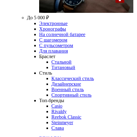
До 5 000 ₽
Электронные
Хронографы
На солнечной батарее
С шагомером
С пульсометром
Для плавания
Браслет
Стальной
Титановый
Стиль
Классический стиль
Дизайнерские
Военный стиль
Спортивный стиль
Топ-бренды
Casio
Rivaldy
Reebok Classic
Steinmeyer
Слава