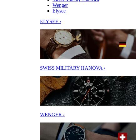
Wenger
Elysee
ELYSEE ›
SWISS MILITARY HANOVA ›
WENGER ›