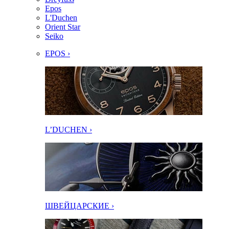
Epos
L'Duchen
Orient Star
Seiko
EPOS ›
L’DUCHEN ›
ШВЕЙЦАРСКИЕ ›