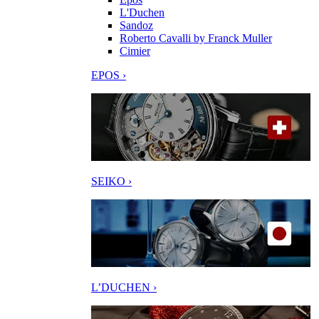
L'Duchen
Sandoz
Roberto Cavalli by Franck Muller
Cimier
EPOS ›
SEIKO ›
L’DUCHEN ›