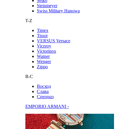
Seiko
Steinmeyer
Swiss Military Hanowa
T-Z
Timex
Tissot
VERSUS Versace
Viceroy
Victorinox
Wainer
Wenger
Zippo
В-С
Восход
Слава
Спецназ
EMPORIO ARMANI ›