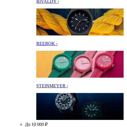
RIVALDY ›
REEBOK ›
STEINMEYER ›
До 10 000 ₽