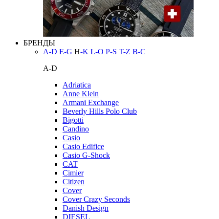
БРЕНДЫ
A-D
E-G
H
-K
L-O
P-S
T-Z
В-С
A-D
Adriatica
Anne Klein
Armani Exchange
Beverly Hills Polo Club
Bigotti
Candino
Casio
Casio Edifice
Casio G-Shock
CAT
Cimier
Citizen
Cover
Cover Crazy Seconds
Danish Design
DIESEL