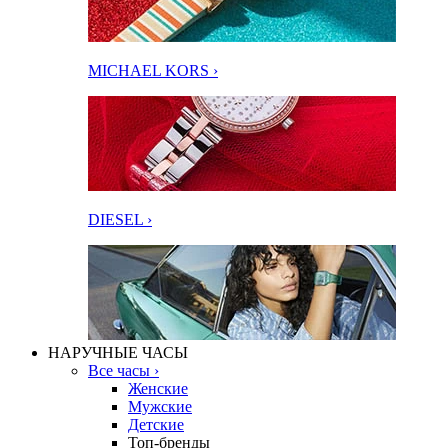
MICHAEL KORS ›
DIESEL ›
НАРУЧНЫЕ ЧАСЫ
Все часы ›
Женские
Мужские
Детские
Топ-бренды