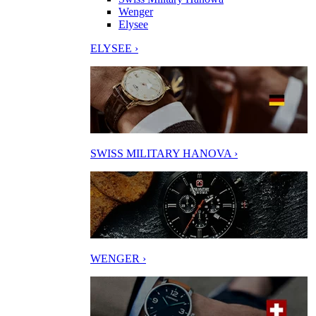
Wenger
Elysee
ELYSEE ›
SWISS MILITARY HANOVA ›
WENGER ›