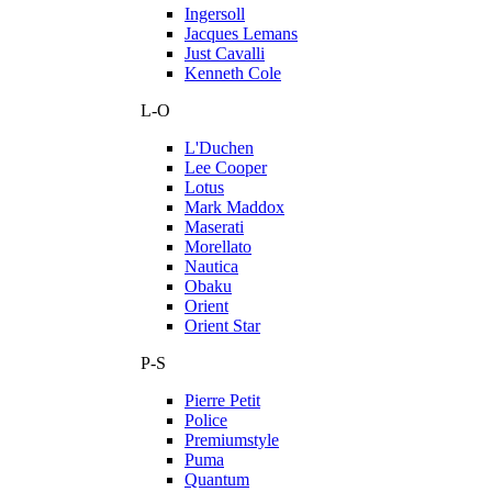
Ingersoll
Jacques Lemans
Just Cavalli
Kenneth Cole
L-O
L'Duchen
Lee Cooper
Lotus
Mark Maddox
Maserati
Morellato
Nautica
Obaku
Orient
Orient Star
P-S
Pierre Petit
Police
Premiumstyle
Puma
Quantum