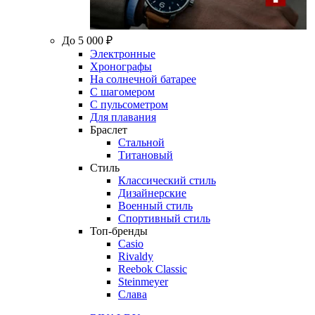
До 5 000 ₽
Электронные
Хронографы
На солнечной батарее
С шагомером
С пульсометром
Для плавания
Браслет
Стальной
Титановый
Стиль
Классический стиль
Дизайнерские
Военный стиль
Спортивный стиль
Топ-бренды
Casio
Rivaldy
Reebok Classic
Steinmeyer
Слава