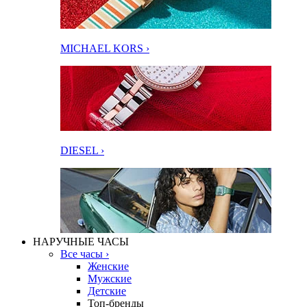
MICHAEL KORS ›
DIESEL ›
НАРУЧНЫЕ ЧАСЫ
Все часы ›
Женские
Мужские
Детские
Топ-бренды