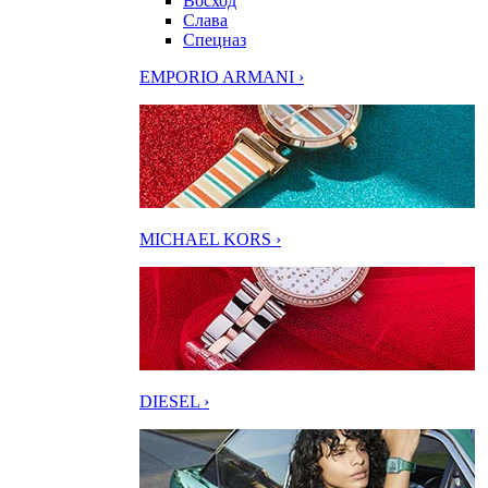
Восход
Слава
Спецназ
EMPORIO ARMANI ›
MICHAEL KORS ›
DIESEL ›