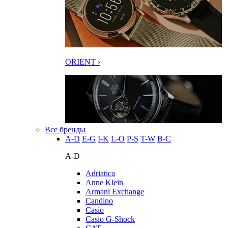
ORIENT ›
Все бренды
A-D
E-G
I-K
L-O
P-S
T-W
В-С
A-D
Adriatica
Anne Klein
Armani Exchange
Candino
Casio
Casio G-Shock