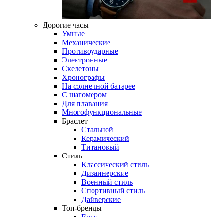
Дорогие часы
Умные
Механические
Противоударные
Электронные
Скелетоны
Хронографы
На солнечной батарее
С шагомером
Для плавания
Многофункциональные
Браслет
Стальной
Керамический
Титановый
Стиль
Классический стиль
Дизайнерские
Военный стиль
Спортивный стиль
Дайверские
Топ-бренды
Epos