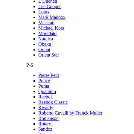
L'Duchen
Lee Cooper
Lotus
Mark Maddox
Maserati
Michael Kors
Morellato
Nautica
Obaku
Orient
Orient Star
P-S
Pierre Petit
Police
Puma
Quantum
Reebok
Reebok Classic
Rivaldy
Roberto Cavalli by Franck Muller
Romanson
Rotary
Sandoz