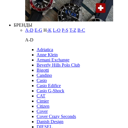
БРЕНДЫ
A-D
E-G
H
-K
L-O
P-S
T-Z
В-С
A-D
Adriatica
Anne Klein
Armani Exchange
Beverly Hills Polo Club
Bigotti
Candino
Casio
Casio Edifice
Casio G-Shock
CAT
Cimier
Citizen
Cover
Cover Crazy Seconds
Danish Design
DIESEL