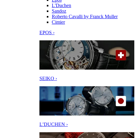
L'Duchen
Sandoz
Roberto Cavalli by Franck Muller
Cimier
EPOS ›
SEIKO ›
L’DUCHEN ›