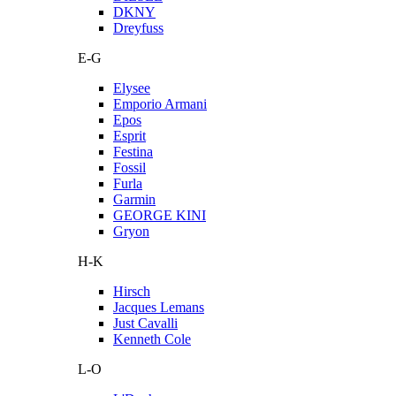
DKNY
Dreyfuss
E-G
Elysee
Emporio Armani
Epos
Esprit
Festina
Fossil
Furla
Garmin
GEORGE KINI
Gryon
H-K
Hirsch
Jacques Lemans
Just Cavalli
Kenneth Cole
L-O