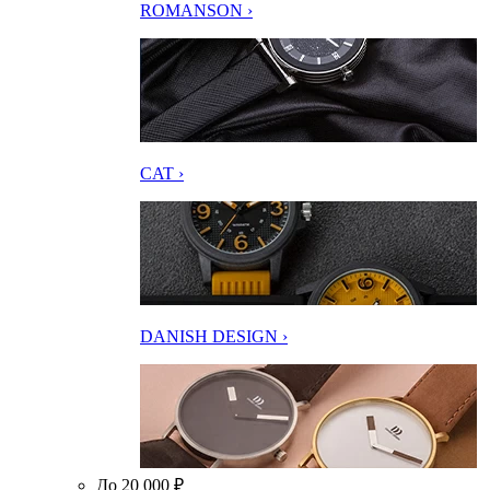
ROMANSON ›
CAT ›
DANISH DESIGN ›
До 20 000 ₽