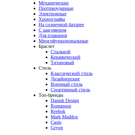
Механические
Противоударные
Электронные
Хронографы
На солнечной батарее
С шагомером
Для плавания
Многофункциональные
Браслет
Стальной
Керамический
Титановый
Стиль
Классический стиль
Дизайнерские
Военный стиль
Спортивный стиль
Топ-бренды
Danish Design
Romanson
Reebok
Mark Maddox
Casio
Gryon