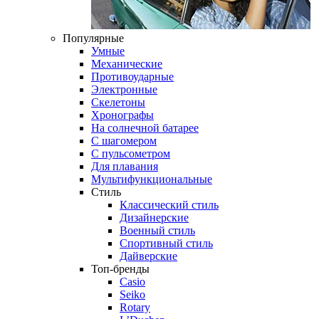
Популярные
Умные
Механические
Противоударные
Электронные
Скелетоны
Хронографы
На солнечной батарее
С шагомером
С пульсометром
Для плавания
Мультифункциональные
Стиль
Классический стиль
Дизайнерские
Военный стиль
Спортивный стиль
Дайверские
Топ-бренды
Casio
Seiko
Rotary