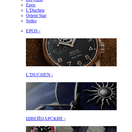
Epos
L'Duchen
Orient Star
Seiko
EPOS ›
L’DUCHEN ›
ШВЕЙЦАРСКИЕ ›