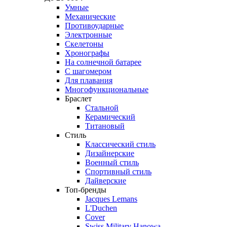
Умные
Механические
Противоударные
Электронные
Скелетоны
Хронографы
На солнечной батарее
С шагомером
Для плавания
Многофункциональные
Браслет
Стальной
Керамический
Титановый
Стиль
Классический стиль
Дизайнерские
Военный стиль
Спортивный стиль
Дайверские
Топ-бренды
Jacques Lemans
L'Duchen
Cover
Swiss Military Hanowa