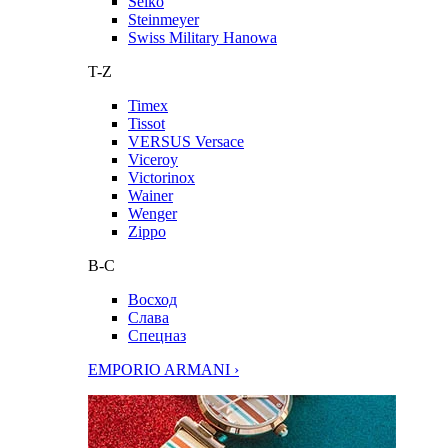
Seiko
Steinmeyer
Swiss Military Hanowa
T-Z
Timex
Tissot
VERSUS Versace
Viceroy
Victorinox
Wainer
Wenger
Zippo
В-С
Восход
Слава
Спецназ
EMPORIO ARMANI ›