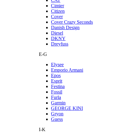
CAT
Cimier
Citizen
Cover
Cover Crazy Seconds
Danish Design
Diesel
DKNY
Dreyfuss
E-G
Elysee
Emporio Armani
Epos
Esprit
Festina
Fossil
Furla
Garmin
GEORGE KINI
Gryon
Guess
I-K