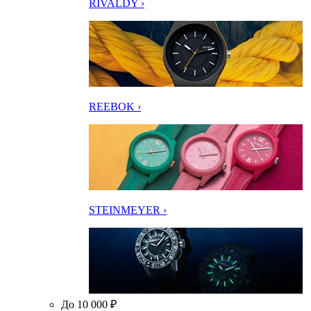
RIVALDY ›
REEBOK ›
STEINMEYER ›
До 10 000 ₽