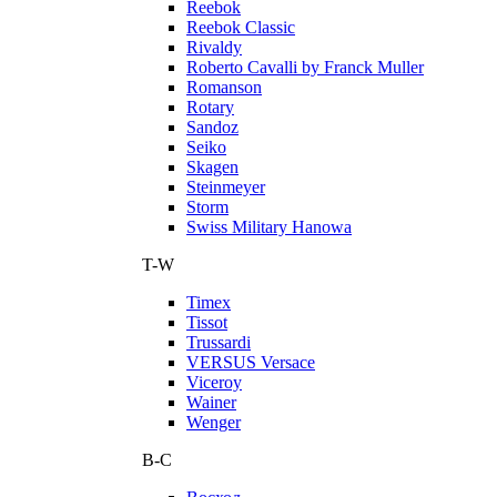
Reebok
Reebok Classic
Rivaldy
Roberto Cavalli by Franck Muller
Romanson
Rotary
Sandoz
Seiko
Skagen
Steinmeyer
Storm
Swiss Military Hanowa
T-W
Timex
Tissot
Trussardi
VERSUS Versace
Viceroy
Wainer
Wenger
В-С