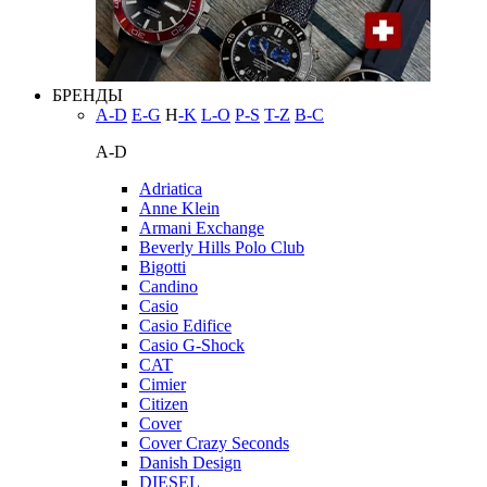
БРЕНДЫ
A-D
E-G
H
-K
L-O
P-S
T-Z
В-С
A-D
Adriatica
Anne Klein
Armani Exchange
Beverly Hills Polo Club
Bigotti
Candino
Casio
Casio Edifice
Casio G-Shock
CAT
Cimier
Citizen
Cover
Cover Crazy Seconds
Danish Design
DIESEL