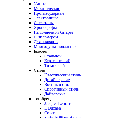
Умные
Механические
Противоударные
Электронные
Скелетоны
Хронографы
На солнечной батарее
С шагомером
Для плавания
Многофункциональные
Браслет
Стальной
Керамический
Титановый
Стиль
Классический стиль
Дизайнерские
Военный стиль
Спортивный стиль
Дайверские
Топ-бренды
Jacques Lemans
L'Duchen
Cover
Swiss Military Hanowa