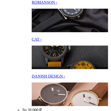
ROMANSON ›
CAT ›
DANISH DESIGN ›
До 20 000 ₽