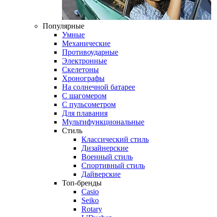
Популярные
Умные
Механические
Противоударные
Электронные
Скелетоны
Хронографы
На солнечной батарее
С шагомером
С пульсометром
Для плавания
Мультифункциональные
Стиль
Классический стиль
Дизайнерские
Военный стиль
Спортивный стиль
Дайверские
Топ-бренды
Casio
Seiko
Rotary