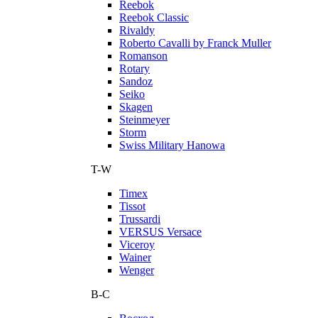
Reebok
Reebok Classic
Rivaldy
Roberto Cavalli by Franck Muller
Romanson
Rotary
Sandoz
Seiko
Skagen
Steinmeyer
Storm
Swiss Military Hanowa
T-W
Timex
Tissot
Trussardi
VERSUS Versace
Viceroy
Wainer
Wenger
В-С