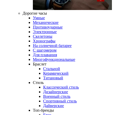
Дорогие часы
Умные
Механические
Противоударные
Электронные
Скелетоны
Хронографы
На солнечной батарее
С шагомером
Для плавания
Многофункциональные
Браслет
Стальной
Керамический
Титановый
Стиль
Классический стиль
Дизайнерские
Военный стиль
Спортивный стиль
Дайверские
Топ-бренды
Epos