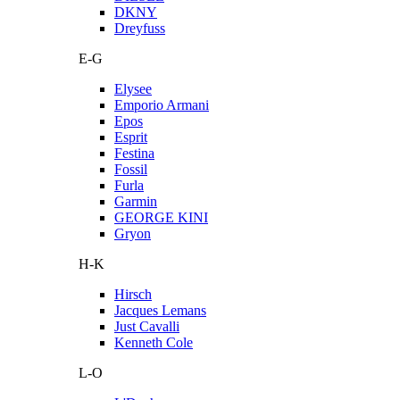
DKNY
Dreyfuss
E-G
Elysee
Emporio Armani
Epos
Esprit
Festina
Fossil
Furla
Garmin
GEORGE KINI
Gryon
H-K
Hirsch
Jacques Lemans
Just Cavalli
Kenneth Cole
L-O