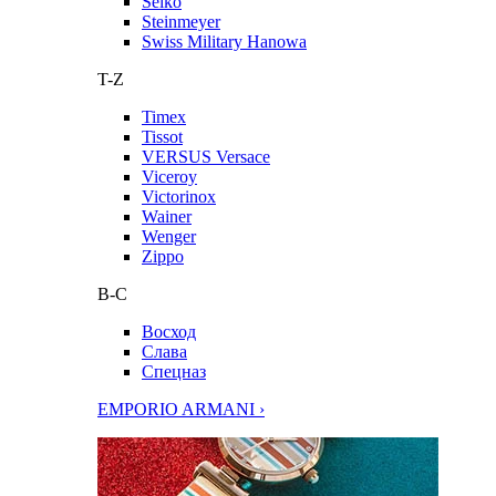
Seiko
Steinmeyer
Swiss Military Hanowa
T-Z
Timex
Tissot
VERSUS Versace
Viceroy
Victorinox
Wainer
Wenger
Zippo
В-С
Восход
Слава
Спецназ
EMPORIO ARMANI ›