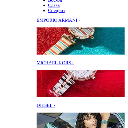
Восход
Слава
Спецназ
EMPORIO ARMANI ›
MICHAEL KORS ›
DIESEL ›