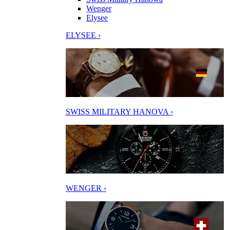
Wenger
Elysee
ELYSEE ›
SWISS MILITARY HANOVA ›
WENGER ›