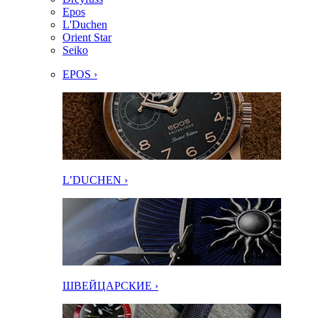
Epos
L'Duchen
Orient Star
Seiko
EPOS ›
L’DUCHEN ›
ШВЕЙЦАРСКИЕ ›