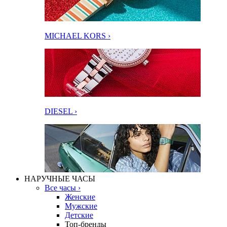
MICHAEL KORS ›
DIESEL ›
НАРУЧНЫЕ ЧАСЫ
Все часы ›
Женские
Мужские
Детские
Топ-бренды