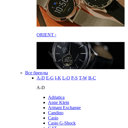
ORIENT ›
Все бренды
A-D
E-G
I-K
L-O
P-S
T-W
В-С
A-D
Adriatica
Anne Klein
Armani Exchange
Candino
Casio
Casio G-Shock