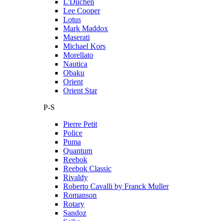
L'Duchen
Lee Cooper
Lotus
Mark Maddox
Maserati
Michael Kors
Morellato
Nautica
Obaku
Orient
Orient Star
P-S
Pierre Petit
Police
Puma
Quantum
Reebok
Reebok Classic
Rivaldy
Roberto Cavalli by Franck Muller
Romanson
Rotary
Sandoz