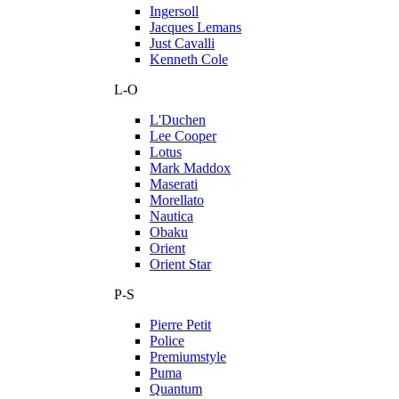
Ingersoll
Jacques Lemans
Just Cavalli
Kenneth Cole
L-O
L'Duchen
Lee Cooper
Lotus
Mark Maddox
Maserati
Morellato
Nautica
Obaku
Orient
Orient Star
P-S
Pierre Petit
Police
Premiumstyle
Puma
Quantum