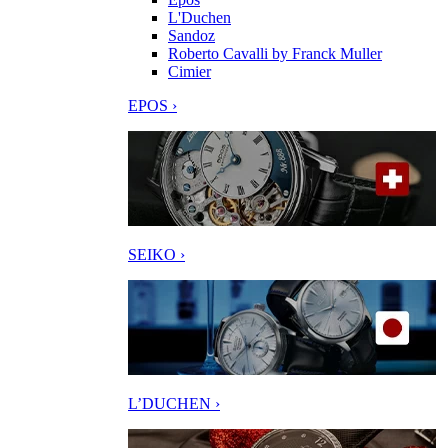
L'Duchen
Sandoz
Roberto Cavalli by Franck Muller
Cimier
EPOS ›
SEIKO ›
L’DUCHEN ›