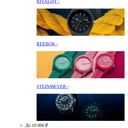
RIVALDY ›
REEBOK ›
STEINMEYER ›
До 10 000 ₽