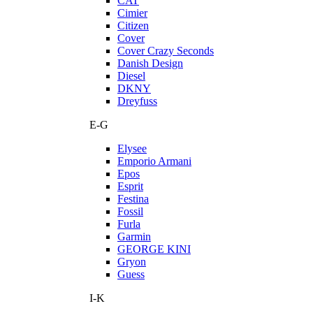
CAT
Cimier
Citizen
Cover
Cover Crazy Seconds
Danish Design
Diesel
DKNY
Dreyfuss
E-G
Elysee
Emporio Armani
Epos
Esprit
Festina
Fossil
Furla
Garmin
GEORGE KINI
Gryon
Guess
I-K