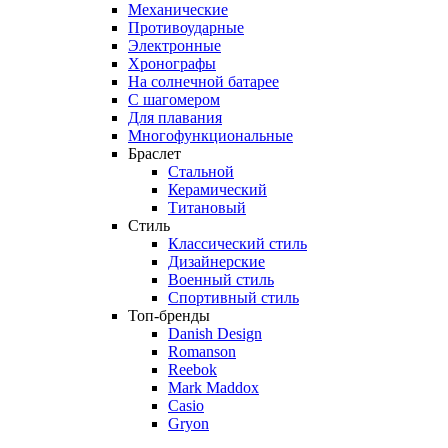
Механические
Противоударные
Электронные
Хронографы
На солнечной батарее
С шагомером
Для плавания
Многофункциональные
Браслет
Стальной
Керамический
Титановый
Стиль
Классический стиль
Дизайнерские
Военный стиль
Спортивный стиль
Топ-бренды
Danish Design
Romanson
Reebok
Mark Maddox
Casio
Gryon