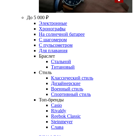
До 5 000 ₽
Электронные
Хронографы
На солнечной батарее
С шагомером
С пульсометром
Для плавания
Браслет
Стальной
Титановый
Стиль
Классический стиль
Дизайнерские
Военный стиль
Спортивный стиль
Топ-бренды
Casio
Rivaldy
Reebok Classic
Steinmeyer
Слава