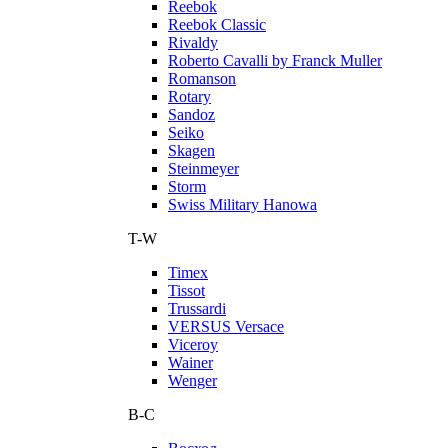
Reebok
Reebok Classic
Rivaldy
Roberto Cavalli by Franck Muller
Romanson
Rotary
Sandoz
Seiko
Skagen
Steinmeyer
Storm
Swiss Military Hanowa
T-W
Timex
Tissot
Trussardi
VERSUS Versace
Viceroy
Wainer
Wenger
В-С