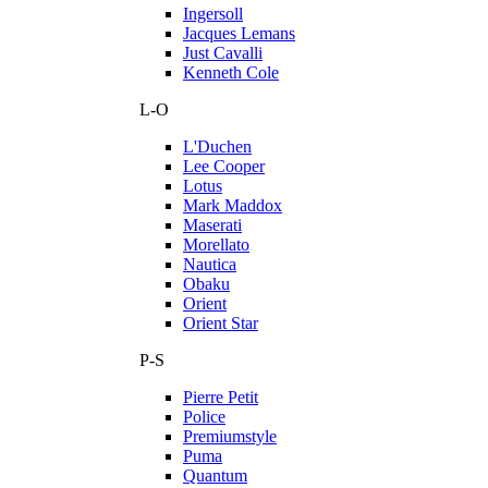
Ingersoll
Jacques Lemans
Just Cavalli
Kenneth Cole
L-O
L'Duchen
Lee Cooper
Lotus
Mark Maddox
Maserati
Morellato
Nautica
Obaku
Orient
Orient Star
P-S
Pierre Petit
Police
Premiumstyle
Puma
Quantum