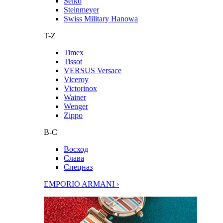
Seiko
Steinmeyer
Swiss Military Hanowa
T-Z
Timex
Tissot
VERSUS Versace
Viceroy
Victorinox
Wainer
Wenger
Zippo
В-С
Восход
Слава
Спецназ
EMPORIO ARMANI ›