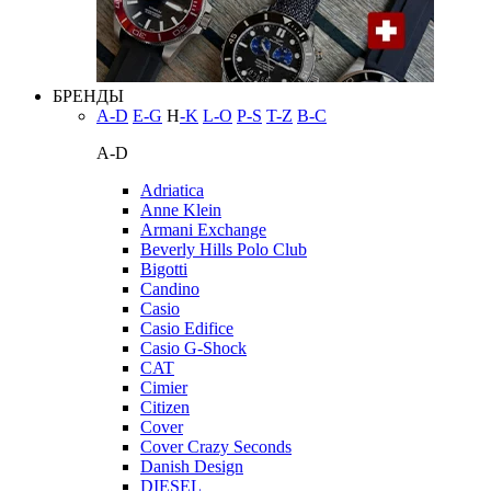
БРЕНДЫ
A-D
E-G
H
-K
L-O
P-S
T-Z
В-С
A-D
Adriatica
Anne Klein
Armani Exchange
Beverly Hills Polo Club
Bigotti
Candino
Casio
Casio Edifice
Casio G-Shock
CAT
Cimier
Citizen
Cover
Cover Crazy Seconds
Danish Design
DIESEL