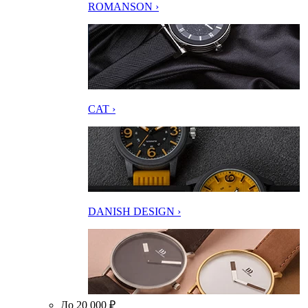
ROMANSON ›
CAT ›
DANISH DESIGN ›
До 20 000 ₽