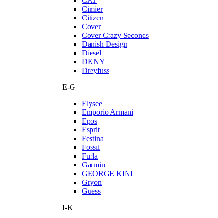
CAT
Cimier
Citizen
Cover
Cover Crazy Seconds
Danish Design
Diesel
DKNY
Dreyfuss
E-G
Elysee
Emporio Armani
Epos
Esprit
Festina
Fossil
Furla
Garmin
GEORGE KINI
Gryon
Guess
I-K