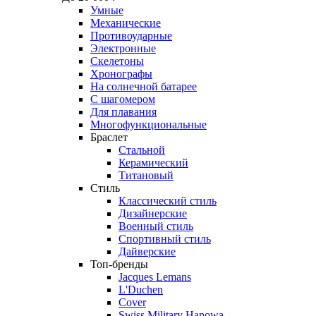
Умные
Механические
Противоударные
Электронные
Скелетоны
Хронографы
На солнечной батарее
С шагомером
Для плавания
Многофункциональные
Браслет
Стальной
Керамический
Титановый
Стиль
Классический стиль
Дизайнерские
Военный стиль
Спортивный стиль
Дайверские
Топ-бренды
Jacques Lemans
L'Duchen
Cover
Swiss Military Hanowa