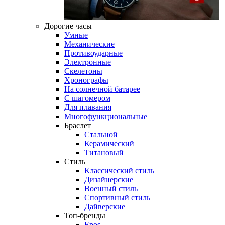
Дорогие часы
Умные
Механические
Противоударные
Электронные
Скелетоны
Хронографы
На солнечной батарее
С шагомером
Для плавания
Многофункциональные
Браслет
Стальной
Керамический
Титановый
Стиль
Классический стиль
Дизайнерские
Военный стиль
Спортивный стиль
Дайверские
Топ-бренды
Epos