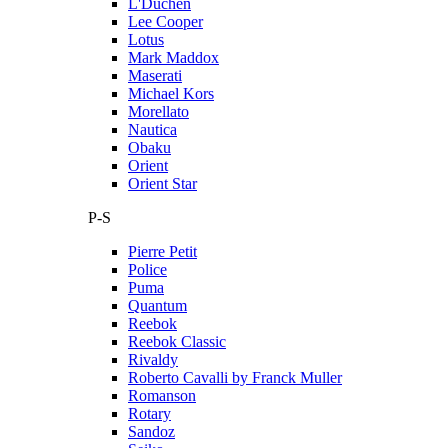
L'Duchen
Lee Cooper
Lotus
Mark Maddox
Maserati
Michael Kors
Morellato
Nautica
Obaku
Orient
Orient Star
P-S
Pierre Petit
Police
Puma
Quantum
Reebok
Reebok Classic
Rivaldy
Roberto Cavalli by Franck Muller
Romanson
Rotary
Sandoz