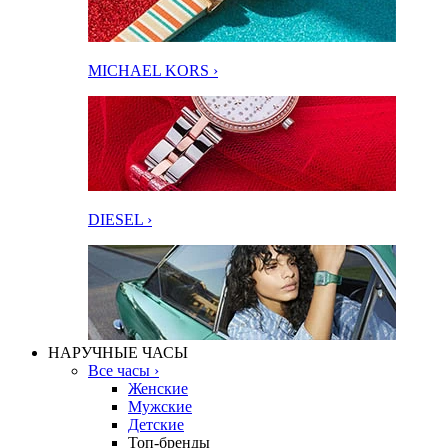
MICHAEL KORS ›
DIESEL ›
НАРУЧНЫЕ ЧАСЫ
Все часы ›
Женские
Мужские
Детские
Топ-бренды