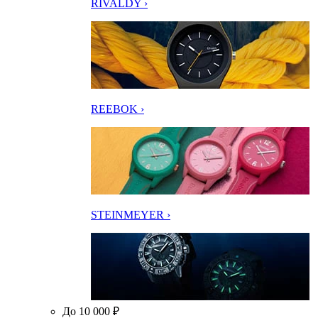
RIVALDY ›
REEBOK ›
STEINMEYER ›
До 10 000 ₽