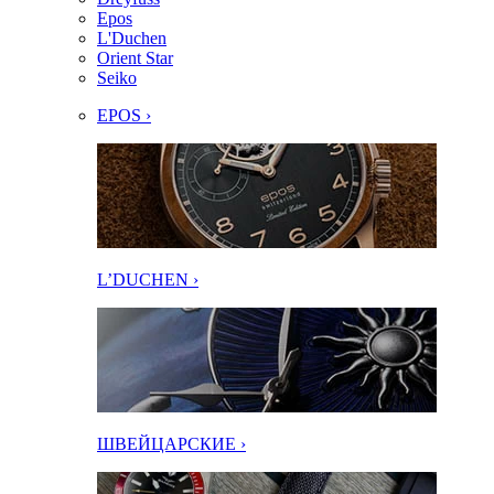
Epos
L'Duchen
Orient Star
Seiko
EPOS ›
L’DUCHEN ›
ШВЕЙЦАРСКИЕ ›