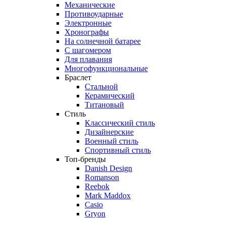
Механические
Противоударные
Электронные
Хронографы
На солнечной батарее
С шагомером
Для плавания
Многофункциональные
Браслет
Стальной
Керамический
Титановый
Стиль
Классический стиль
Дизайнерские
Военный стиль
Спортивный стиль
Топ-бренды
Danish Design
Romanson
Reebok
Mark Maddox
Casio
Gryon