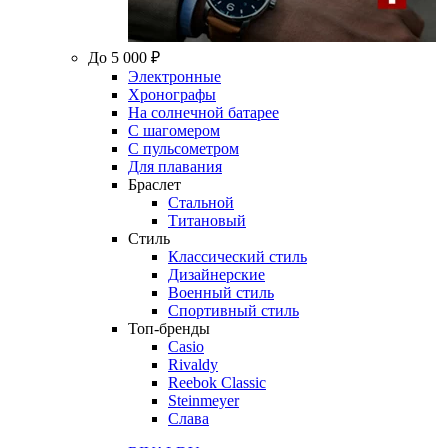
До 5 000 ₽
Электронные
Хронографы
На солнечной батарее
С шагомером
С пульсометром
Для плавания
Браслет
Стальной
Титановый
Стиль
Классический стиль
Дизайнерские
Военный стиль
Спортивный стиль
Топ-бренды
Casio
Rivaldy
Reebok Classic
Steinmeyer
Слава