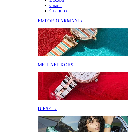
Восход
Слава
Спецназ
EMPORIO ARMANI ›
MICHAEL KORS ›
DIESEL ›