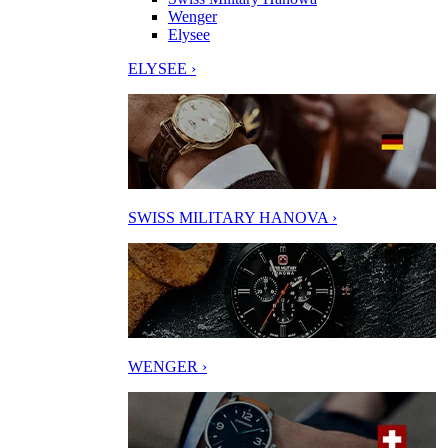
Wenger
Elysee
ELYSEE ›
SWISS MILITARY HANOVA ›
WENGER ›