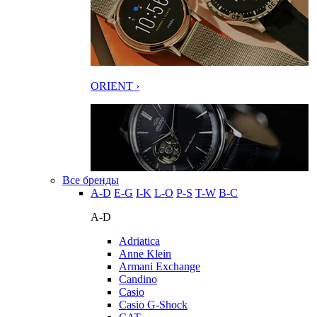
ORIENT ›
Все бренды
A-D
E-G
I-K
L-O
P-S
T-W
В-С
A-D
Adriatica
Anne Klein
Armani Exchange
Candino
Casio
Casio G-Shock