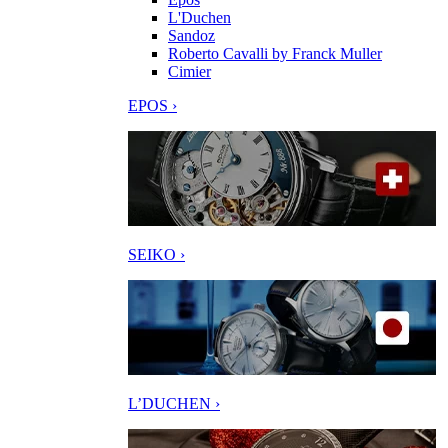
L'Duchen
Sandoz
Roberto Cavalli by Franck Muller
Cimier
EPOS ›
SEIKO ›
L’DUCHEN ›