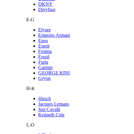
DKNY
Dreyfuss
E-G
Elysee
Emporio Armani
Epos
Esprit
Festina
Fossil
Furla
Garmin
GEORGE KINI
Gryon
H-K
Hirsch
Jacques Lemans
Just Cavalli
Kenneth Cole
L-O