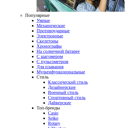
Популярные
Умные
Механические
Противоударные
Электронные
Скелетоны
Хронографы
На солнечной батарее
С шагомером
С пульсометром
Для плавания
Мультифункциональные
Стиль
Классический стиль
Дизайнерские
Военный стиль
Спортивный стиль
Дайверские
Топ-бренды
Casio
Seiko
Rotary