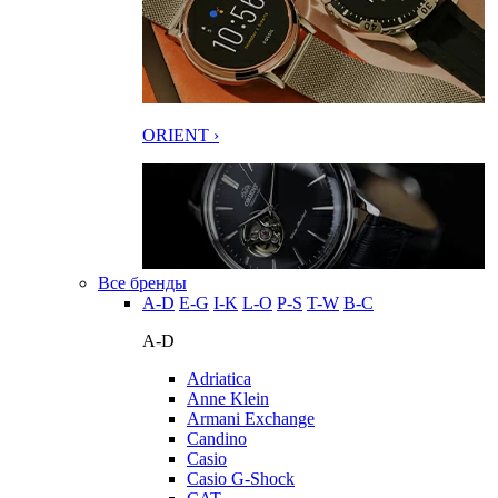
ORIENT ›
Все бренды
A-D
E-G
I-K
L-O
P-S
T-W
В-С
A-D
Adriatica
Anne Klein
Armani Exchange
Candino
Casio
Casio G-Shock