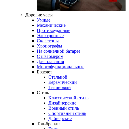
Дорогие часы
Умные
Механические
Противоударные
Электронные
Скелетоны
Хронографы
На солнечной батарее
С шагомером
Для плавания
Многофункциональные
Браслет
Стальной
Керамический
Титановый
Стиль
Классический стиль
Дизайнерские
Военный стиль
Спортивный стиль
Дайверские
Топ-бренды
Epos