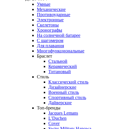
Умные
Механические
Противоударные
Электронные
Скелетоны
Хронографы
На солнечной батарее
С шагомером
Для плавания
Многофункциональные
Браслет
Стальной
Керамический
Титановый
Стиль
Классический стиль
Дизайнерские
Военный стиль
Спортивный стиль
Дайверские
Топ-бренды
Jacques Lemans
L'Duchen
Cover
Swiss Military Hanowa