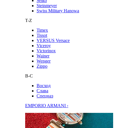
Seiko
Steinmeyer
Swiss Military Hanowa
T-Z
Timex
Tissot
VERSUS Versace
Viceroy
Victorinox
Wainer
Wenger
Zippo
В-С
Восход
Слава
Спецназ
EMPORIO ARMANI ›