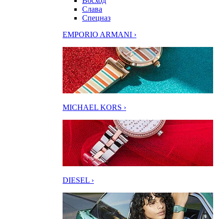
Восход
Слава
Спецназ
EMPORIO ARMANI ›
MICHAEL KORS ›
DIESEL ›