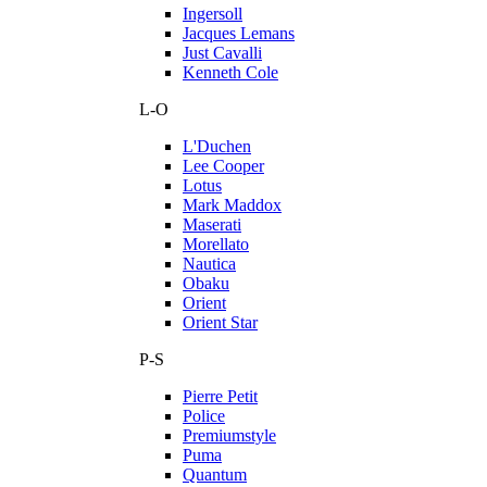
Ingersoll
Jacques Lemans
Just Cavalli
Kenneth Cole
L-O
L'Duchen
Lee Cooper
Lotus
Mark Maddox
Maserati
Morellato
Nautica
Obaku
Orient
Orient Star
P-S
Pierre Petit
Police
Premiumstyle
Puma
Quantum