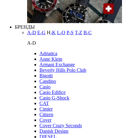
БРЕНДЫ
A-D
E-G
H
-K
L-O
P-S
T-Z
В-С
A-D
Adriatica
Anne Klein
Armani Exchange
Beverly Hills Polo Club
Bigotti
Candino
Casio
Casio Edifice
Casio G-Shock
CAT
Cimier
Citizen
Cover
Cover Crazy Seconds
Danish Design
DIESEL