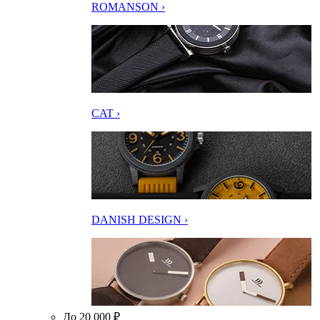
ROMANSON ›
CAT ›
DANISH DESIGN ›
До 20 000 ₽