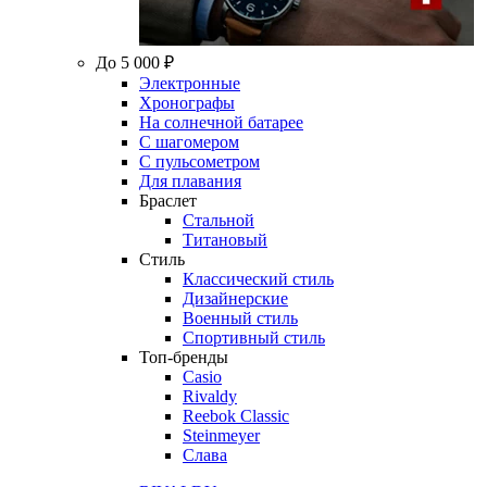
До 5 000 ₽
Электронные
Хронографы
На солнечной батарее
С шагомером
С пульсометром
Для плавания
Браслет
Стальной
Титановый
Стиль
Классический стиль
Дизайнерские
Военный стиль
Спортивный стиль
Топ-бренды
Casio
Rivaldy
Reebok Classic
Steinmeyer
Слава