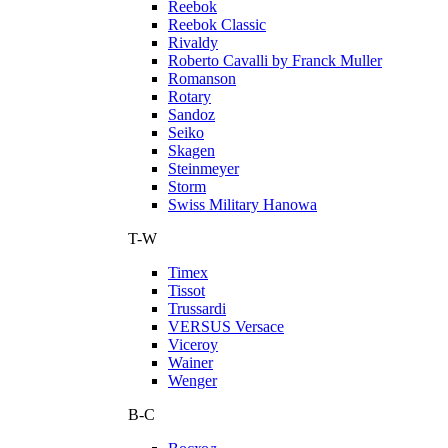
Reebok
Reebok Classic
Rivaldy
Roberto Cavalli by Franck Muller
Romanson
Rotary
Sandoz
Seiko
Skagen
Steinmeyer
Storm
Swiss Military Hanowa
T-W
Timex
Tissot
Trussardi
VERSUS Versace
Viceroy
Wainer
Wenger
В-С