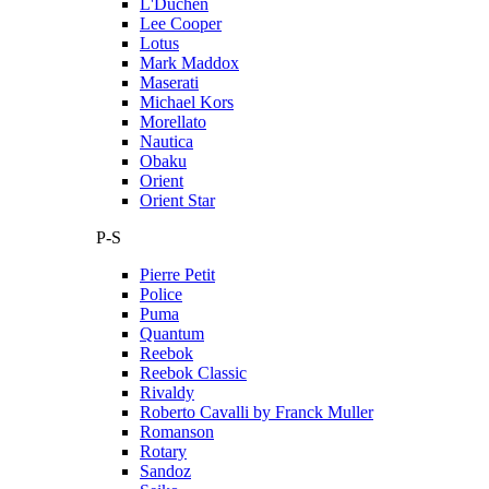
L'Duchen
Lee Cooper
Lotus
Mark Maddox
Maserati
Michael Kors
Morellato
Nautica
Obaku
Orient
Orient Star
P-S
Pierre Petit
Police
Puma
Quantum
Reebok
Reebok Classic
Rivaldy
Roberto Cavalli by Franck Muller
Romanson
Rotary
Sandoz