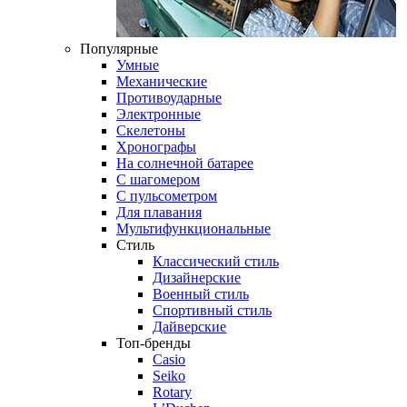
Популярные
Умные
Механические
Противоударные
Электронные
Скелетоны
Хронографы
На солнечной батарее
С шагомером
С пульсометром
Для плавания
Мультифункциональные
Стиль
Классический стиль
Дизайнерские
Военный стиль
Спортивный стиль
Дайверские
Топ-бренды
Casio
Seiko
Rotary