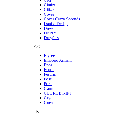
CAT
Cimier
Citizen
Cover
Cover Crazy Seconds
Danish Design
Diesel
DKNY
Dreyfuss
E-G
Elysee
Emporio Armani
Epos
Esprit
Festina
Fossil
Furla
Garmin
GEORGE KINI
Gryon
Guess
I-K