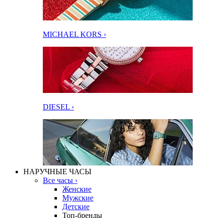
MICHAEL KORS ›
DIESEL ›
НАРУЧНЫЕ ЧАСЫ
Все часы ›
Женские
Мужские
Детские
Топ-бренды