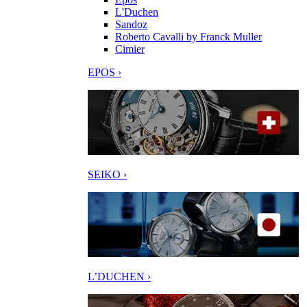
L'Duchen
Sandoz
Roberto Cavalli by Franck Muller
Cimier
EPOS ›
SEIKO ›
L’DUCHEN ›