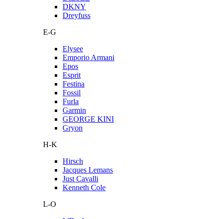
DKNY
Dreyfuss
E-G
Elysee
Emporio Armani
Epos
Esprit
Festina
Fossil
Furla
Garmin
GEORGE KINI
Gryon
H-K
Hirsch
Jacques Lemans
Just Cavalli
Kenneth Cole
L-O