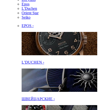
Epos
L'Duchen
Orient Star
Seiko
EPOS ›
L’DUCHEN ›
ШВЕЙЦАРСКИЕ ›