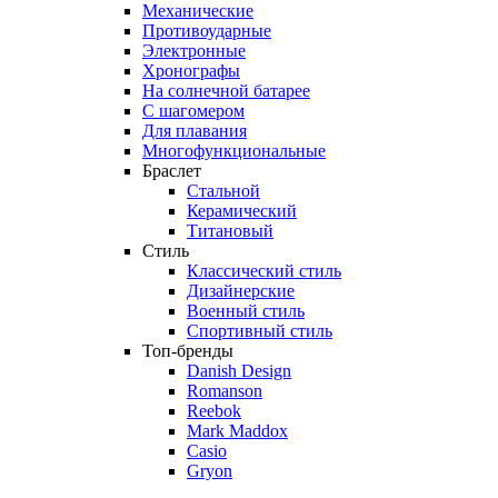
Механические
Противоударные
Электронные
Хронографы
На солнечной батарее
С шагомером
Для плавания
Многофункциональные
Браслет
Стальной
Керамический
Титановый
Стиль
Классический стиль
Дизайнерские
Военный стиль
Спортивный стиль
Топ-бренды
Danish Design
Romanson
Reebok
Mark Maddox
Casio
Gryon