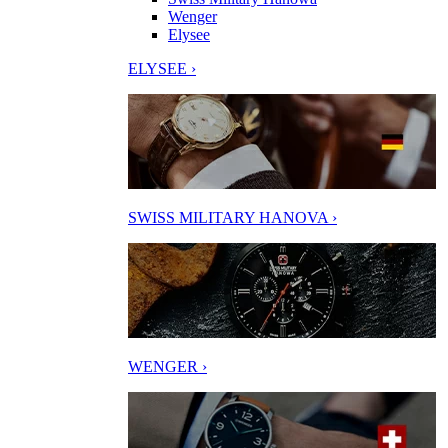
Wenger
Elysee
ELYSEE ›
SWISS MILITARY HANOVA ›
WENGER ›