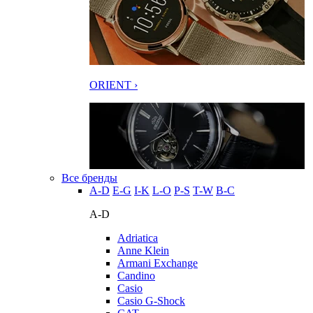
ORIENT ›
Все бренды
A-D
E-G
I-K
L-O
P-S
T-W
В-С
A-D
Adriatica
Anne Klein
Armani Exchange
Candino
Casio
Casio G-Shock