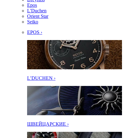
Epos
L'Duchen
Orient Star
Seiko
EPOS ›
L’DUCHEN ›
ШВЕЙЦАРСКИЕ ›