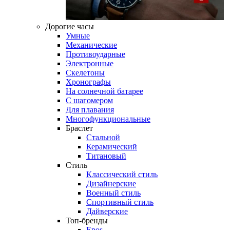
Дорогие часы
Умные
Механические
Противоударные
Электронные
Скелетоны
Хронографы
На солнечной батарее
С шагомером
Для плавания
Многофункциональные
Браслет
Стальной
Керамический
Титановый
Стиль
Классический стиль
Дизайнерские
Военный стиль
Спортивный стиль
Дайверские
Топ-бренды
Epos