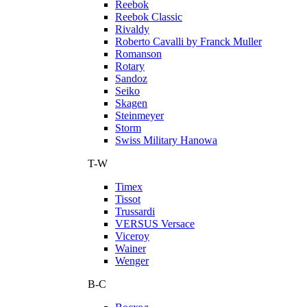
Reebok
Reebok Classic
Rivaldy
Roberto Cavalli by Franck Muller
Romanson
Rotary
Sandoz
Seiko
Skagen
Steinmeyer
Storm
Swiss Military Hanowa
T-W
Timex
Tissot
Trussardi
VERSUS Versace
Viceroy
Wainer
Wenger
В-С