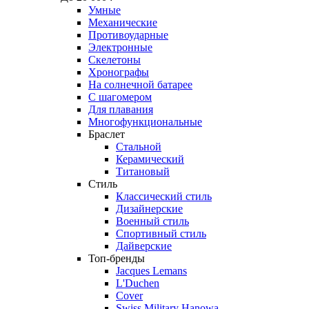
Умные
Механические
Противоударные
Электронные
Скелетоны
Хронографы
На солнечной батарее
С шагомером
Для плавания
Многофункциональные
Браслет
Стальной
Керамический
Титановый
Стиль
Классический стиль
Дизайнерские
Военный стиль
Спортивный стиль
Дайверские
Топ-бренды
Jacques Lemans
L'Duchen
Cover
Swiss Military Hanowa