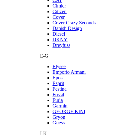
CAT
Cimier
Citizen
Cover
Cover Crazy Seconds
Danish Design
Diesel
DKNY
Dreyfuss
E-G
Elysee
Emporio Armani
Epos
Esprit
Festina
Fossil
Furla
Garmin
GEORGE KINI
Gryon
Guess
I-K