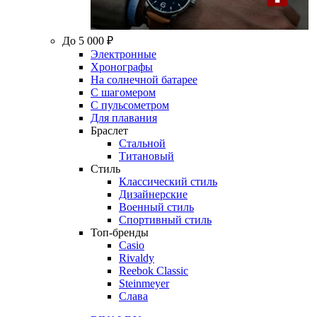
До 5 000 ₽
Электронные
Хронографы
На солнечной батарее
С шагомером
С пульсометром
Для плавания
Браслет
Стальной
Титановый
Стиль
Классический стиль
Дизайнерские
Военный стиль
Спортивный стиль
Топ-бренды
Casio
Rivaldy
Reebok Classic
Steinmeyer
Слава