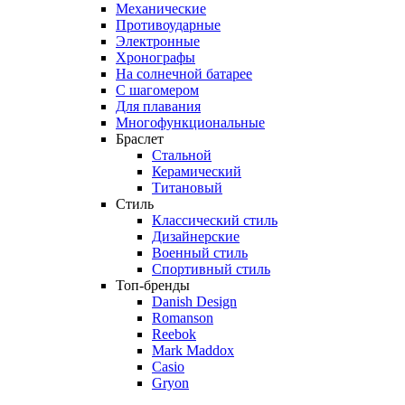
Механические
Противоударные
Электронные
Хронографы
На солнечной батарее
С шагомером
Для плавания
Многофункциональные
Браслет
Стальной
Керамический
Титановый
Стиль
Классический стиль
Дизайнерские
Военный стиль
Спортивный стиль
Топ-бренды
Danish Design
Romanson
Reebok
Mark Maddox
Casio
Gryon