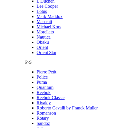
L'Duchen
Lee Cooper
Lotus
Mark Maddox
Maserati
Michael Kors
Morellato
Nautica
Obaku
Orient
Orient Star
P-S
Pierre Petit
Police
Puma
Quantum
Reebok
Reebok Classic
Rivaldy
Roberto Cavalli by Franck Muller
Romanson
Rotary
Sandoz