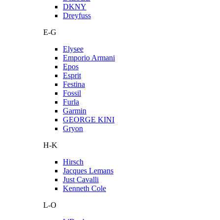
DKNY
Dreyfuss
E-G
Elysee
Emporio Armani
Epos
Esprit
Festina
Fossil
Furla
Garmin
GEORGE KINI
Gryon
H-K
Hirsch
Jacques Lemans
Just Cavalli
Kenneth Cole
L-O