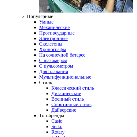
Популярные
Умные
Механические
Противоударные
Электронные
Скелетоны
Хронографы
На солнечной батарее
С шагомером
С пульсометром
Для плавания
Мультифункциональные
Стиль
Классический стиль
Дизайнерские
Военный стиль
Спортивный стиль
Дайверские
Топ-бренды
Casio
Seiko
Rotary