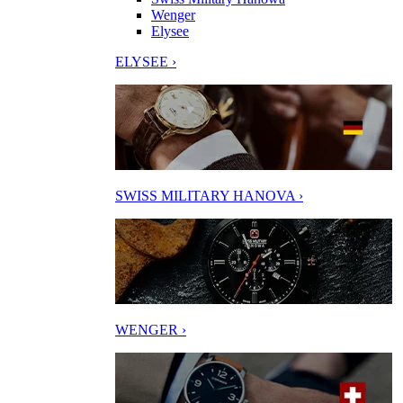
Wenger
Elysee
ELYSEE ›
SWISS MILITARY HANOVA ›
WENGER ›