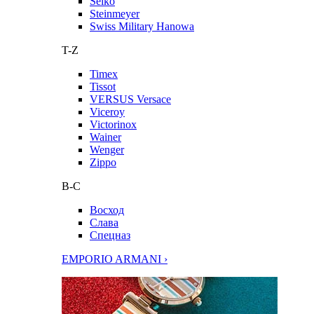
Seiko
Steinmeyer
Swiss Military Hanowa
T-Z
Timex
Tissot
VERSUS Versace
Viceroy
Victorinox
Wainer
Wenger
Zippo
В-С
Восход
Слава
Спецназ
EMPORIO ARMANI ›