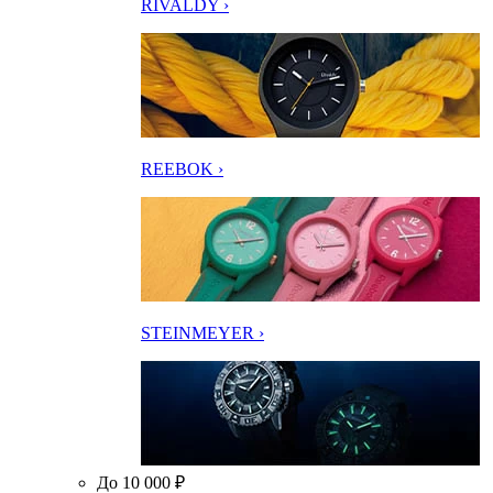
RIVALDY ›
REEBOK ›
STEINMEYER ›
До 10 000 ₽