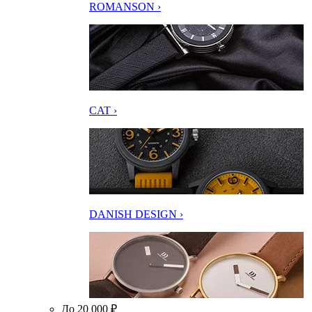
ROMANSON ›
CAT ›
DANISH DESIGN ›
До 20 000 ₽