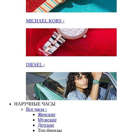
MICHAEL KORS ›
DIESEL ›
НАРУЧНЫЕ ЧАСЫ
Все часы ›
Женские
Мужские
Детские
Топ-бренды