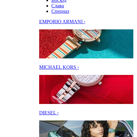
Восход
Слава
Спецназ
EMPORIO ARMANI ›
MICHAEL KORS ›
DIESEL ›