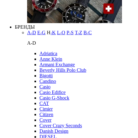
БРЕНДЫ
A-D
E-G
H
-K
L-O
P-S
T-Z
В-С
A-D
Adriatica
Anne Klein
Armani Exchange
Beverly Hills Polo Club
Bigotti
Candino
Casio
Casio Edifice
Casio G-Shock
CAT
Cimier
Citizen
Cover
Cover Crazy Seconds
Danish Design
DIESEL