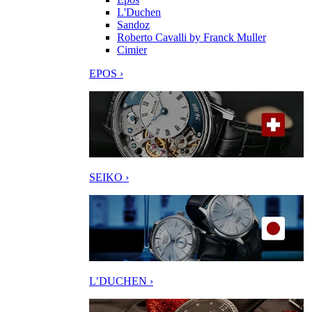
L'Duchen
Sandoz
Roberto Cavalli by Franck Muller
Cimier
EPOS ›
SEIKO ›
L’DUCHEN ›