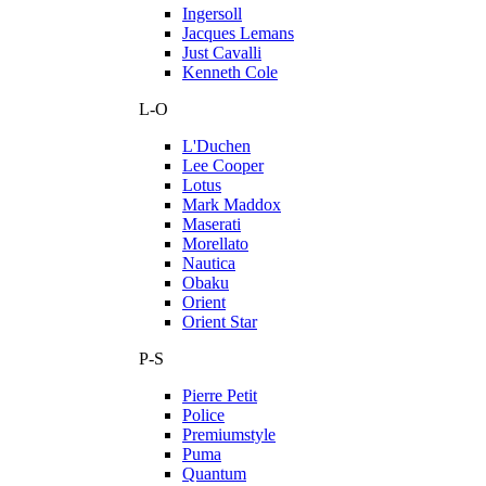
Ingersoll
Jacques Lemans
Just Cavalli
Kenneth Cole
L-O
L'Duchen
Lee Cooper
Lotus
Mark Maddox
Maserati
Morellato
Nautica
Obaku
Orient
Orient Star
P-S
Pierre Petit
Police
Premiumstyle
Puma
Quantum