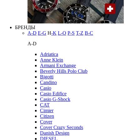
БРЕНДЫ
A-D
E-G
H
-K
L-O
P-S
T-Z
В-С
A-D
Adriatica
Anne Klein
Armani Exchange
Beverly Hills Polo Club
Bigotti
Candino
Casio
Casio Edifice
Casio G-Shock
CAT
Cimier
Citizen
Cover
Cover Crazy Seconds
Danish Design
DIESEL