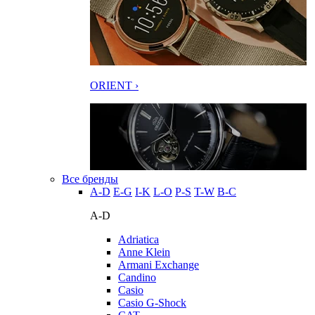
ORIENT ›
Все бренды
A-D
E-G
I-K
L-O
P-S
T-W
В-С
A-D
Adriatica
Anne Klein
Armani Exchange
Candino
Casio
Casio G-Shock