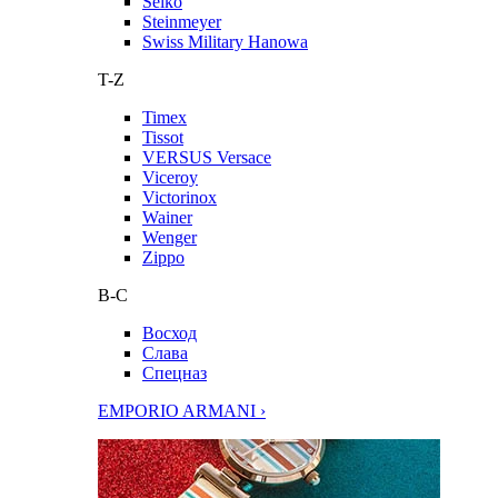
Seiko
Steinmeyer
Swiss Military Hanowa
T-Z
Timex
Tissot
VERSUS Versace
Viceroy
Victorinox
Wainer
Wenger
Zippo
В-С
Восход
Слава
Спецназ
EMPORIO ARMANI ›