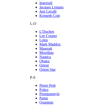
Ingersoll
Jacques Lemans
Just Cavalli
Kenneth Cole
L-O
L'Duchen
Lee Cooper
Lotus
Mark Maddox
Maserati
Morellato
Nautica
Obaku
Orient
Orient Star
P-S
Pierre Petit
Police
Premiumstyle
Puma
Quantum