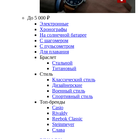
До 5 000 ₽
Электронные
Хронографы
На солнечной батарее
С шагомером
С пульсометром
Для плавания
Браслет
Стальной
Титановый
Стиль
Классический стиль
Дизайнерские
Военный стиль
Спортивный стиль
Топ-бренды
Casio
Rivaldy
Reebok Classic
Steinmeyer
Слава