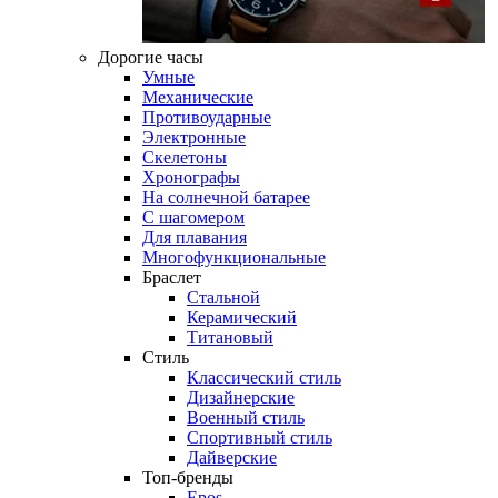
Дорогие часы
Умные
Механические
Противоударные
Электронные
Скелетоны
Хронографы
На солнечной батарее
С шагомером
Для плавания
Многофункциональные
Браслет
Стальной
Керамический
Титановый
Стиль
Классический стиль
Дизайнерские
Военный стиль
Спортивный стиль
Дайверские
Топ-бренды
Epos