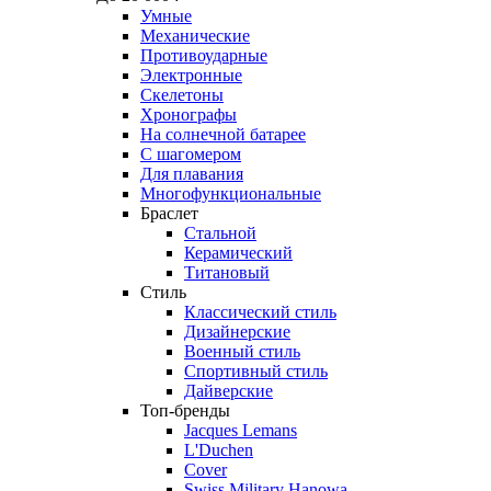
Умные
Механические
Противоударные
Электронные
Скелетоны
Хронографы
На солнечной батарее
С шагомером
Для плавания
Многофункциональные
Браслет
Стальной
Керамический
Титановый
Стиль
Классический стиль
Дизайнерские
Военный стиль
Спортивный стиль
Дайверские
Топ-бренды
Jacques Lemans
L'Duchen
Cover
Swiss Military Hanowa