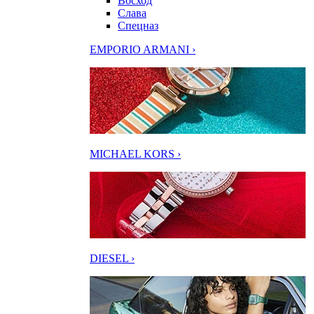
Восход
Слава
Спецназ
EMPORIO ARMANI ›
MICHAEL KORS ›
DIESEL ›