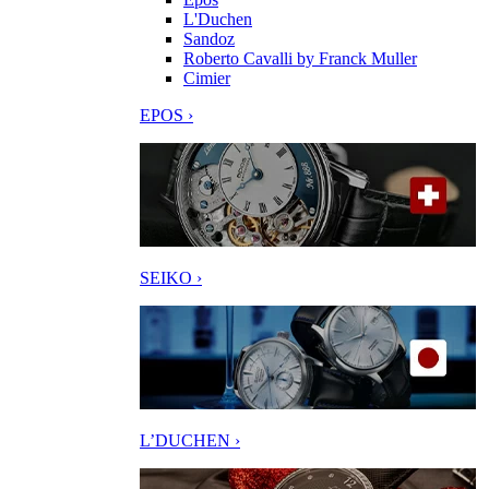
L'Duchen
Sandoz
Roberto Cavalli by Franck Muller
Cimier
EPOS ›
SEIKO ›
L’DUCHEN ›