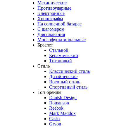
Механические
Противоударные
Электронные
Хронографы
На солнечной батарее
С шагомером
Для плавания
Многофункциональные
Браслет
Стальной
Керамический
Титановый
Стиль
Классический стиль
Дизайнерские
Военный стиль
Спортивный стиль
Топ-бренды
Danish Design
Romanson
Reebok
Mark Maddox
Casio
Gryon