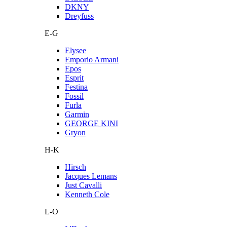
DKNY
Dreyfuss
E-G
Elysee
Emporio Armani
Epos
Esprit
Festina
Fossil
Furla
Garmin
GEORGE KINI
Gryon
H-K
Hirsch
Jacques Lemans
Just Cavalli
Kenneth Cole
L-O