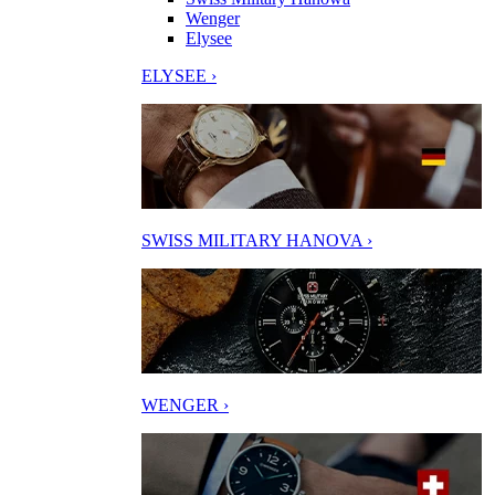
Wenger
Elysee
ELYSEE ›
SWISS MILITARY HANOVA ›
WENGER ›