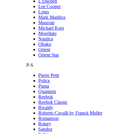
L'Duchen
Lee Cooper
Lotus
Mark Maddox
Maserati
Michael Kors
Morellato
Nautica
Obaku
Orient
Orient Star
P-S
Pierre Petit
Police
Puma
Quantum
Reebok
Reebok Classic
Rivaldy
Roberto Cavalli by Franck Muller
Romanson
Rotary
Sandoz