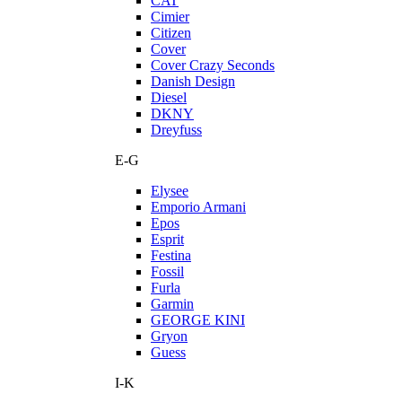
CAT
Cimier
Citizen
Cover
Cover Crazy Seconds
Danish Design
Diesel
DKNY
Dreyfuss
E-G
Elysee
Emporio Armani
Epos
Esprit
Festina
Fossil
Furla
Garmin
GEORGE KINI
Gryon
Guess
I-K