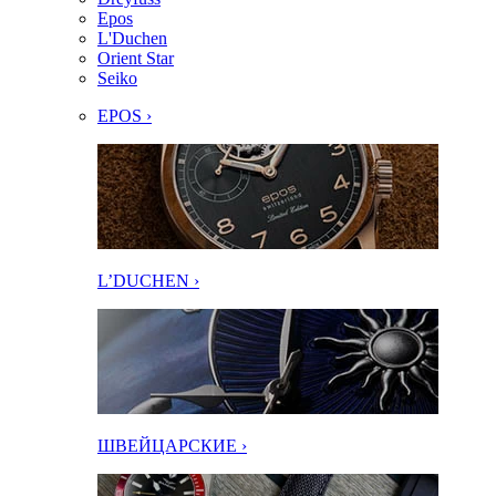
Epos
L'Duchen
Orient Star
Seiko
EPOS ›
L’DUCHEN ›
ШВЕЙЦАРСКИЕ ›