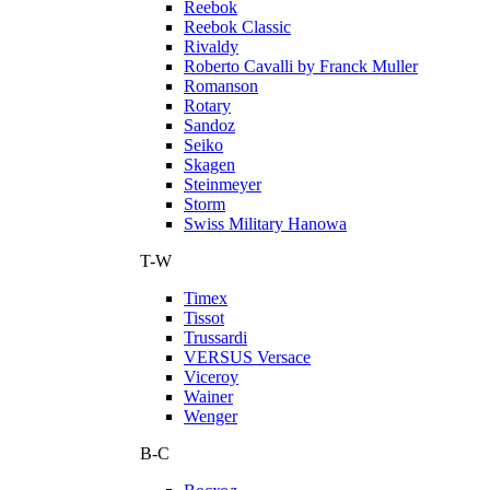
Reebok
Reebok Classic
Rivaldy
Roberto Cavalli by Franck Muller
Romanson
Rotary
Sandoz
Seiko
Skagen
Steinmeyer
Storm
Swiss Military Hanowa
T-W
Timex
Tissot
Trussardi
VERSUS Versace
Viceroy
Wainer
Wenger
В-С