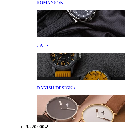
ROMANSON ›
CAT ›
DANISH DESIGN ›
До 20 000 ₽