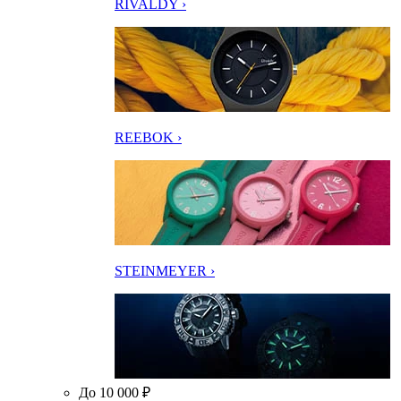
RIVALDY ›
REEBOK ›
STEINMEYER ›
До 10 000 ₽