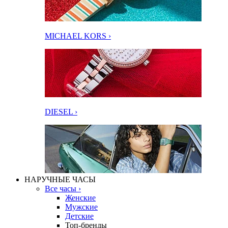
MICHAEL KORS ›
DIESEL ›
НАРУЧНЫЕ ЧАСЫ
Все часы ›
Женские
Мужские
Детские
Топ-бренды