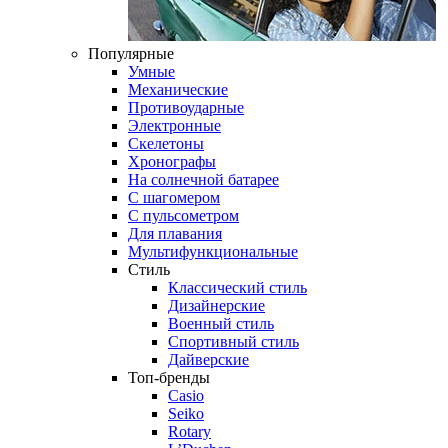
Популярные
Умные
Механические
Противоударные
Электронные
Скелетоны
Хронографы
На солнечной батарее
С шагомером
С пульсометром
Для плавания
Мультифункциональные
Стиль
Классический стиль
Дизайнерские
Военный стиль
Спортивный стиль
Дайверские
Топ-бренды
Casio
Seiko
Rotary