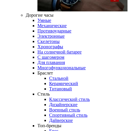
Дорогие часы
Умные
Механические
Противоударные
Электронные
Скелетоны
Хронографы
На солнечной батарее
С шагомером
Для плавания
Многофункциональные
Браслет
Стальной
Керамический
Титановый
Стиль
Классический стиль
Дизайнерские
Военный стиль
Спортивный стиль
Дайверские
Топ-бренды
Epos