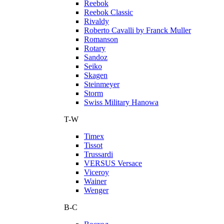
Reebok
Reebok Classic
Rivaldy
Roberto Cavalli by Franck Muller
Romanson
Rotary
Sandoz
Seiko
Skagen
Steinmeyer
Storm
Swiss Military Hanowa
T-W
Timex
Tissot
Trussardi
VERSUS Versace
Viceroy
Wainer
Wenger
В-С