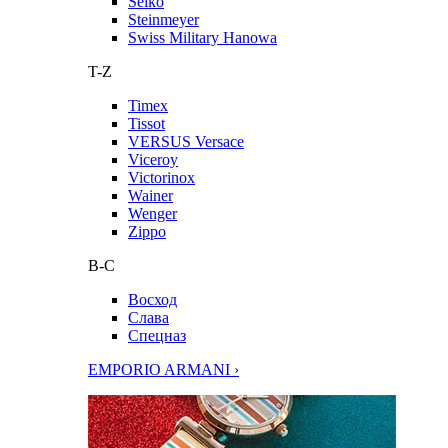
Seiko
Steinmeyer
Swiss Military Hanowa
T-Z
Timex
Tissot
VERSUS Versace
Viceroy
Victorinox
Wainer
Wenger
Zippo
В-С
Восход
Слава
Спецназ
EMPORIO ARMANI ›