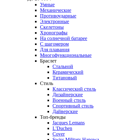
Умные
Механические
Противоударные
Электронные
Скелетоны
Хронографы
На солнечной батарее
С шагомером
Для плавания
Многофункциональные
Браслет
Стальной
Керамический
Титановый
Стиль
Классический стиль
Дизайнерские
Военный стиль
Спортивный стиль
Дайверские
Топ-бренды
Jacques Lemans
L'Duchen
Cover
Swiss Military Hanowa