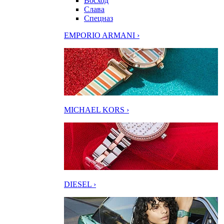
Восход
Слава
Спецназ
EMPORIO ARMANI ›
MICHAEL KORS ›
DIESEL ›