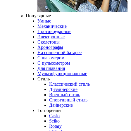
Популярные
Умные
Механические
Противоударные
Электронные
Скелетоны
Хронографы
На солнечной батарее
С шагомером
С пульсометром
Для плавания
Мультифункциональные
Стиль
Классический стиль
Дизайнерские
Военный стиль
Спортивный стиль
Дайверские
Топ-бренды
Casio
Seiko
Rotary