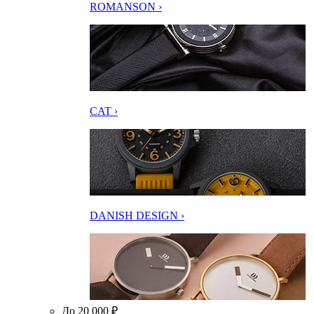
ROMANSON ›
CAT ›
DANISH DESIGN ›
До 20 000 ₽