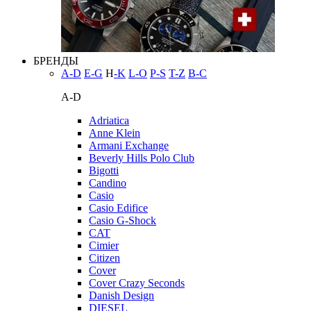
БРЕНДЫ
A-D
E-G
H
-K
L-O
P-S
T-Z
В-С
A-D
Adriatica
Anne Klein
Armani Exchange
Beverly Hills Polo Club
Bigotti
Candino
Casio
Casio Edifice
Casio G-Shock
CAT
Cimier
Citizen
Cover
Cover Crazy Seconds
Danish Design
DIESEL