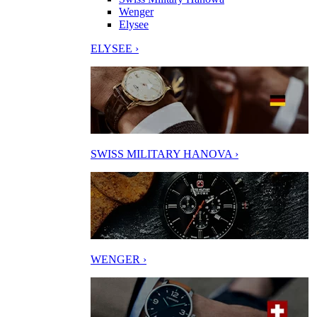
Wenger
Elysee
ELYSEE ›
SWISS MILITARY HANOVA ›
WENGER ›