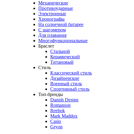
Механические
Противоударные
Электронные
Хронографы
На солнечной батарее
С шагомером
Для плавания
Многофункциональные
Браслет
Стальной
Керамический
Титановый
Стиль
Классический стиль
Дизайнерские
Военный стиль
Спортивный стиль
Топ-бренды
Danish Design
Romanson
Reebok
Mark Maddox
Casio
Gryon