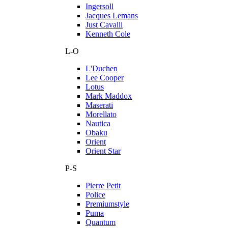
Ingersoll
Jacques Lemans
Just Cavalli
Kenneth Cole
L-O
L'Duchen
Lee Cooper
Lotus
Mark Maddox
Maserati
Morellato
Nautica
Obaku
Orient
Orient Star
P-S
Pierre Petit
Police
Premiumstyle
Puma
Quantum