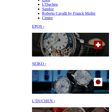
L'Duchen
Sandoz
Roberto Cavalli by Franck Muller
Cimier
EPOS ›
SEIKO ›
L’DUCHEN ›