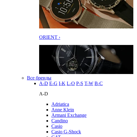
ORIENT ›
Все бренды
A-D
E-G
I-K
L-O
P-S
T-W
В-С
A-D
Adriatica
Anne Klein
Armani Exchange
Candino
Casio
Casio G-Shock