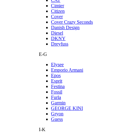
CAT
Cimier
Citizen
Cover
Cover Crazy Seconds
Danish Design
Diesel
DKNY
Dreyfuss
E-G
Elysee
Emporio Armani
Epos
Esprit
Festina
Fossil
Furla
Garmin
GEORGE KINI
Gryon
Guess
I-K