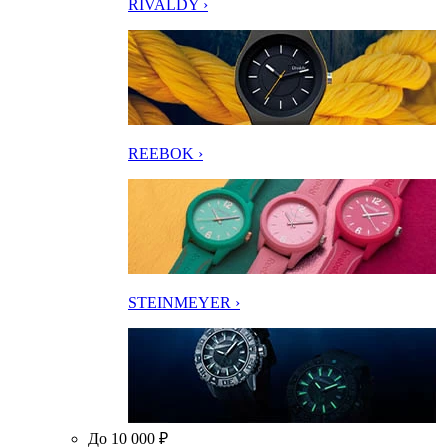
RIVALDY ›
REEBOK ›
STEINMEYER ›
До 10 000 ₽