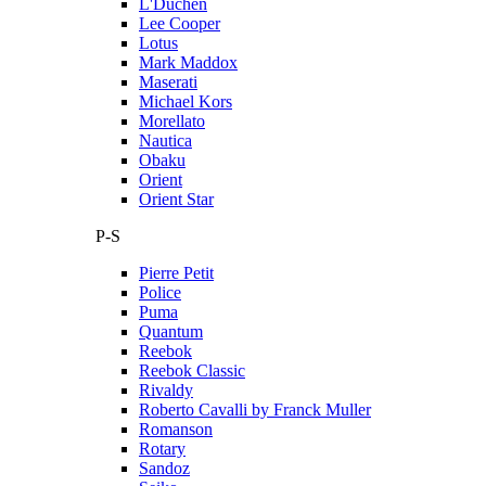
L'Duchen
Lee Cooper
Lotus
Mark Maddox
Maserati
Michael Kors
Morellato
Nautica
Obaku
Orient
Orient Star
P-S
Pierre Petit
Police
Puma
Quantum
Reebok
Reebok Classic
Rivaldy
Roberto Cavalli by Franck Muller
Romanson
Rotary
Sandoz