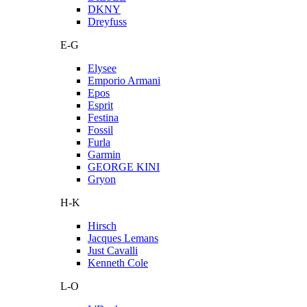
DKNY
Dreyfuss
E-G
Elysee
Emporio Armani
Epos
Esprit
Festina
Fossil
Furla
Garmin
GEORGE KINI
Gryon
H-K
Hirsch
Jacques Lemans
Just Cavalli
Kenneth Cole
L-O