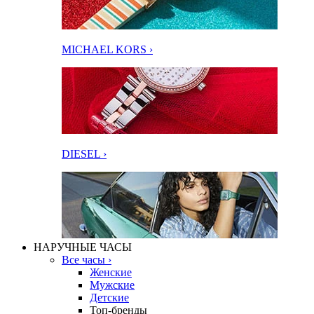
MICHAEL KORS ›
DIESEL ›
НАРУЧНЫЕ ЧАСЫ
Все часы ›
Женские
Мужские
Детские
Топ-бренды