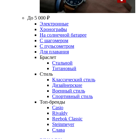
До 5 000 ₽
Электронные
Хронографы
На солнечной батарее
С шагомером
С пульсометром
Для плавания
Браслет
Стальной
Титановый
Стиль
Классический стиль
Дизайнерские
Военный стиль
Спортивный стиль
Топ-бренды
Casio
Rivaldy
Reebok Classic
Steinmeyer
Слава