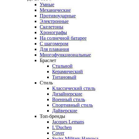
Умные
Механические
Противоударные
Электронные
Скелетоны
Хронографы
На солнечной батарее
С шагомером
Для плавания
Многофункциональные
Браслет
Стальной
Керамический
Титановый
Стиль
Классический стиль
Дизайнерские
Военный стиль
Спортивный стиль
Дайверские
Топ-бренды
Jacques Lemans
L'Duchen
Cover
Swiss Military Hanowa