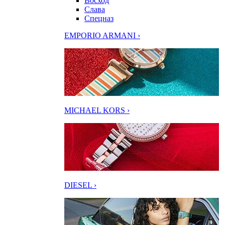
Восход
Слава
Спецназ
EMPORIO ARMANI ›
MICHAEL KORS ›
DIESEL ›