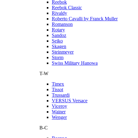
Reebok
Reebok Classic
Rivaldy
Roberto Cavalli by Franck Muller
Romanson
Rotary
Sandoz
Seiko
Skagen
Steinmeyer
Storm
Swiss Military Hanowa
T-W
Timex
Tissot
Trussardi
VERSUS Versace
Viceroy
Wainer
Wenger
В-С