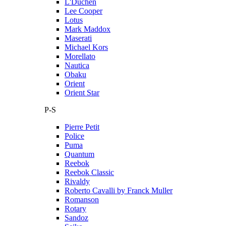
L'Duchen
Lee Cooper
Lotus
Mark Maddox
Maserati
Michael Kors
Morellato
Nautica
Obaku
Orient
Orient Star
P-S
Pierre Petit
Police
Puma
Quantum
Reebok
Reebok Classic
Rivaldy
Roberto Cavalli by Franck Muller
Romanson
Rotary
Sandoz