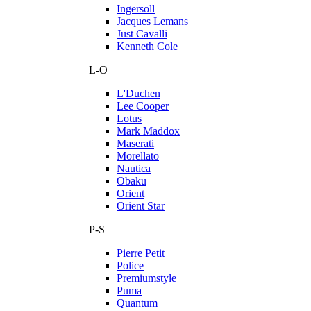
Ingersoll
Jacques Lemans
Just Cavalli
Kenneth Cole
L-O
L'Duchen
Lee Cooper
Lotus
Mark Maddox
Maserati
Morellato
Nautica
Obaku
Orient
Orient Star
P-S
Pierre Petit
Police
Premiumstyle
Puma
Quantum