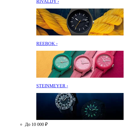
RIVALDY ›
REEBOK ›
STEINMEYER ›
До 10 000 ₽