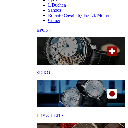
L'Duchen
Sandoz
Roberto Cavalli by Franck Muller
Cimier
EPOS ›
SEIKO ›
L’DUCHEN ›