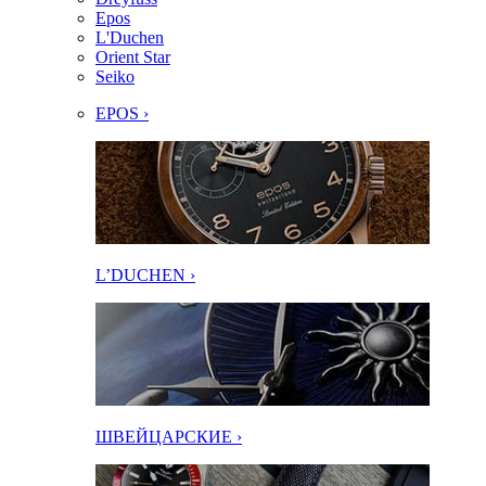
Epos
L'Duchen
Orient Star
Seiko
EPOS ›
L’DUCHEN ›
ШВЕЙЦАРСКИЕ ›