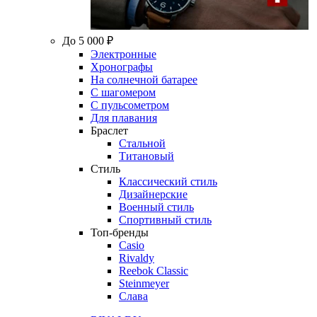
До 5 000 ₽
Электронные
Хронографы
На солнечной батарее
С шагомером
С пульсометром
Для плавания
Браслет
Стальной
Титановый
Стиль
Классический стиль
Дизайнерские
Военный стиль
Спортивный стиль
Топ-бренды
Casio
Rivaldy
Reebok Classic
Steinmeyer
Слава