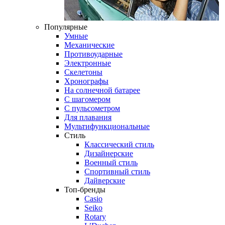
Популярные
Умные
Механические
Противоударные
Электронные
Скелетоны
Хронографы
На солнечной батарее
С шагомером
С пульсометром
Для плавания
Мультифункциональные
Стиль
Классический стиль
Дизайнерские
Военный стиль
Спортивный стиль
Дайверские
Топ-бренды
Casio
Seiko
Rotary