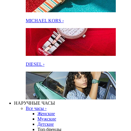
MICHAEL KORS ›
DIESEL ›
НАРУЧНЫЕ ЧАСЫ
Все часы ›
Женские
Мужские
Детские
Топ-бренды