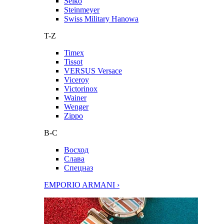
Seiko
Steinmeyer
Swiss Military Hanowa
T-Z
Timex
Tissot
VERSUS Versace
Viceroy
Victorinox
Wainer
Wenger
Zippo
В-С
Восход
Слава
Спецназ
EMPORIO ARMANI ›