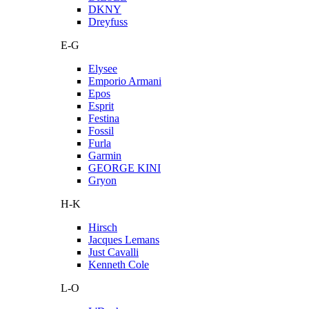
DKNY
Dreyfuss
E-G
Elysee
Emporio Armani
Epos
Esprit
Festina
Fossil
Furla
Garmin
GEORGE KINI
Gryon
H-K
Hirsch
Jacques Lemans
Just Cavalli
Kenneth Cole
L-O