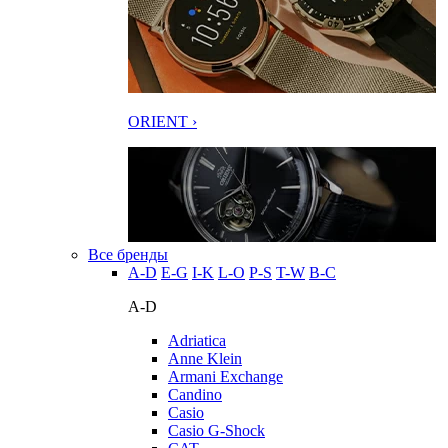
ORIENT ›
Все бренды
A-D
E-G
I-K
L-O
P-S
T-W
В-С
A-D
Adriatica
Anne Klein
Armani Exchange
Candino
Casio
Casio G-Shock