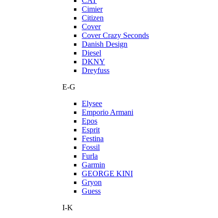
CAT
Cimier
Citizen
Cover
Cover Crazy Seconds
Danish Design
Diesel
DKNY
Dreyfuss
E-G
Elysee
Emporio Armani
Epos
Esprit
Festina
Fossil
Furla
Garmin
GEORGE KINI
Gryon
Guess
I-K