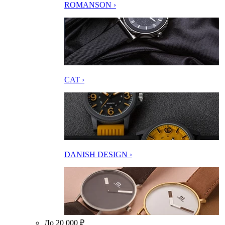
ROMANSON ›
CAT ›
DANISH DESIGN ›
До 20 000 ₽