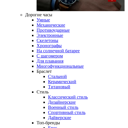
Дорогие часы
Умные
Механические
Противоударные
Электронные
Скелетоны
Хронографы
На солнечной батарее
С шагомером
Для плавания
Многофункциональные
Браслет
Стальной
Керамический
Титановый
Стиль
Классический стиль
Дизайнерские
Военный стиль
Спортивный стиль
Дайверские
Топ-бренды
Epos