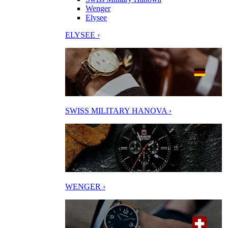
Wenger
Elysee
ELYSEE ›
SWISS MILITARY HANOVA ›
WENGER ›