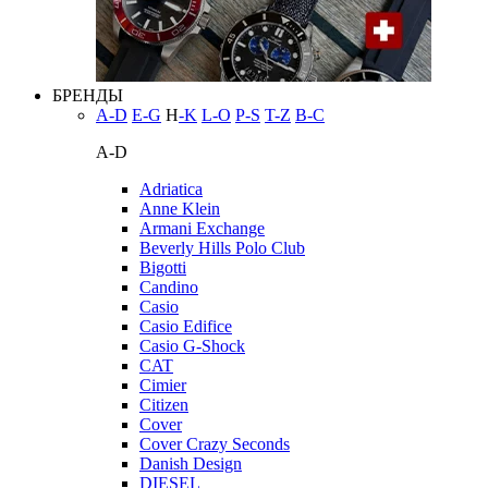
БРЕНДЫ
A-D
E-G
H
-K
L-O
P-S
T-Z
В-С
A-D
Adriatica
Anne Klein
Armani Exchange
Beverly Hills Polo Club
Bigotti
Candino
Casio
Casio Edifice
Casio G-Shock
CAT
Cimier
Citizen
Cover
Cover Crazy Seconds
Danish Design
DIESEL