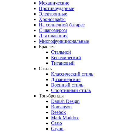
Механические
Противоударные
Электронные
Хронографы
На солнечной батарее
С шагомером
Для плавания
Многофункциональные
Браслет
Стальной
Керамический
Титановый
Стиль
Классический стиль
Дизайнерские
Военный стиль
Спортивный стиль
Топ-бренды
Danish Design
Romanson
Reebok
Mark Maddox
Casio
Gryon