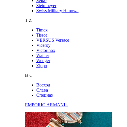
Seiko
Steinmeyer
Swiss Military Hanowa
T-Z
Timex
Tissot
VERSUS Versace
Viceroy
Victorinox
Wainer
Wenger
Zippo
В-С
Восход
Слава
Спецназ
EMPORIO ARMANI ›