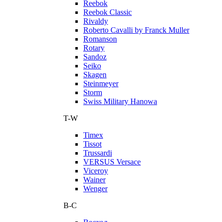
Reebok
Reebok Classic
Rivaldy
Roberto Cavalli by Franck Muller
Romanson
Rotary
Sandoz
Seiko
Skagen
Steinmeyer
Storm
Swiss Military Hanowa
T-W
Timex
Tissot
Trussardi
VERSUS Versace
Viceroy
Wainer
Wenger
В-С