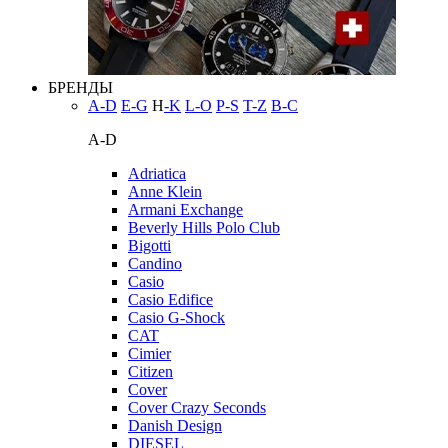
БРЕНДЫ
A-D
E-G
H
-K
L-O
P-S
T-Z
В-С
A-D
Adriatica
Anne Klein
Armani Exchange
Beverly Hills Polo Club
Bigotti
Candino
Casio
Casio Edifice
Casio G-Shock
CAT
Cimier
Citizen
Cover
Cover Crazy Seconds
Danish Design
DIESEL