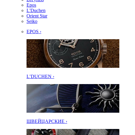
Epos
L'Duchen
Orient Star
Seiko
EPOS ›
L’DUCHEN ›
ШВЕЙЦАРСКИЕ ›