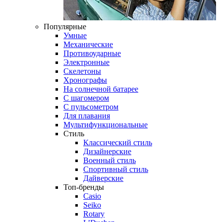
Популярные
Умные
Механические
Противоударные
Электронные
Скелетоны
Хронографы
На солнечной батарее
С шагомером
С пульсометром
Для плавания
Мультифункциональные
Стиль
Классический стиль
Дизайнерские
Военный стиль
Спортивный стиль
Дайверские
Топ-бренды
Casio
Seiko
Rotary