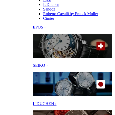
L'Duchen
Sandoz
Roberto Cavalli by Franck Muller
Cimier
EPOS ›
SEIKO ›
L’DUCHEN ›