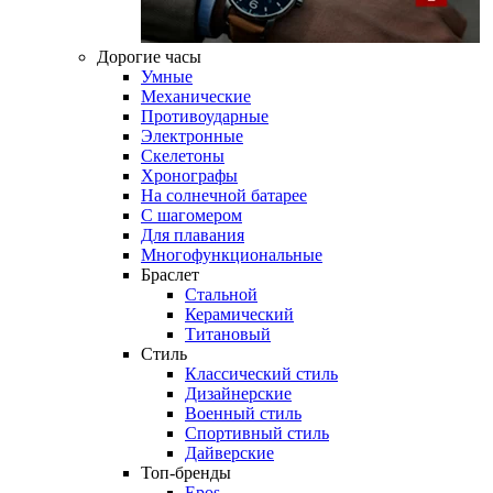
Дорогие часы
Умные
Механические
Противоударные
Электронные
Скелетоны
Хронографы
На солнечной батарее
С шагомером
Для плавания
Многофункциональные
Браслет
Стальной
Керамический
Титановый
Стиль
Классический стиль
Дизайнерские
Военный стиль
Спортивный стиль
Дайверские
Топ-бренды
Epos