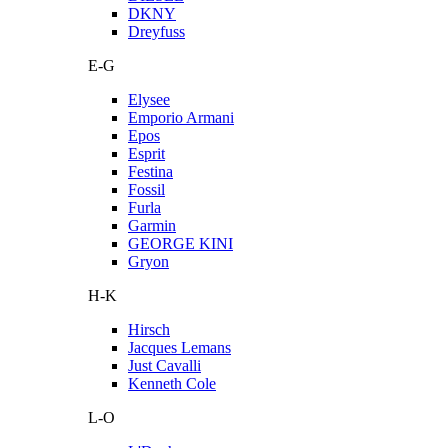
DKNY
Dreyfuss
E-G
Elysee
Emporio Armani
Epos
Esprit
Festina
Fossil
Furla
Garmin
GEORGE KINI
Gryon
H-K
Hirsch
Jacques Lemans
Just Cavalli
Kenneth Cole
L-O