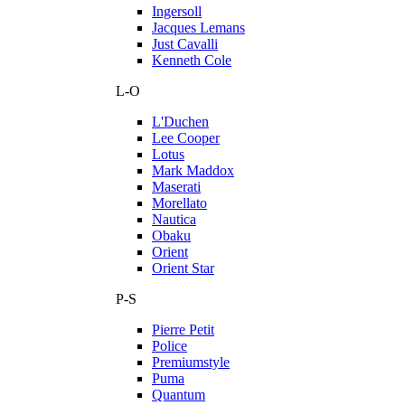
Ingersoll
Jacques Lemans
Just Cavalli
Kenneth Cole
L-O
L'Duchen
Lee Cooper
Lotus
Mark Maddox
Maserati
Morellato
Nautica
Obaku
Orient
Orient Star
P-S
Pierre Petit
Police
Premiumstyle
Puma
Quantum