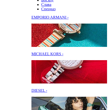
Восход
Слава
Спецназ
EMPORIO ARMANI ›
MICHAEL KORS ›
DIESEL ›