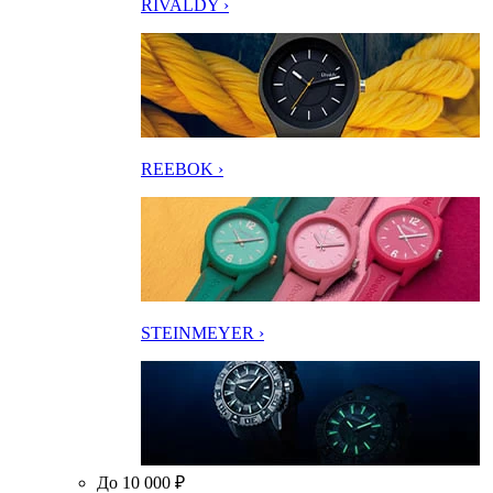
RIVALDY ›
REEBOK ›
STEINMEYER ›
До 10 000 ₽