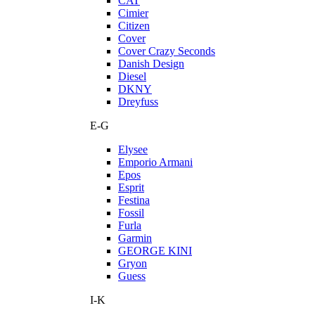
CAT
Cimier
Citizen
Cover
Cover Crazy Seconds
Danish Design
Diesel
DKNY
Dreyfuss
E-G
Elysee
Emporio Armani
Epos
Esprit
Festina
Fossil
Furla
Garmin
GEORGE KINI
Gryon
Guess
I-K