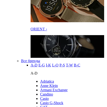
ORIENT ›
Все бренды
A-D
E-G
I-K
L-O
P-S
T-W
В-С
A-D
Adriatica
Anne Klein
Armani Exchange
Candino
Casio
Casio G-Shock