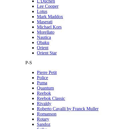
L'Duchen
Lee Cooper
Lotus
Mark Maddox
Maserati
Michael Kors
Morellato
Nautica
Obaku
Orient
Orient Star
P-S
Pierre Petit
Police
Puma
Quantum
Reebok
Reebok Classic
Rivaldy
Roberto Cavalli by Franck Muller
Romanson
Rotary
Sandoz