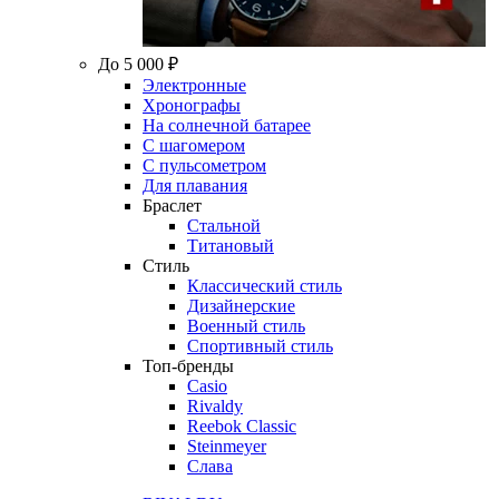
До 5 000 ₽
Электронные
Хронографы
На солнечной батарее
С шагомером
С пульсометром
Для плавания
Браслет
Стальной
Титановый
Стиль
Классический стиль
Дизайнерские
Военный стиль
Спортивный стиль
Топ-бренды
Casio
Rivaldy
Reebok Classic
Steinmeyer
Слава