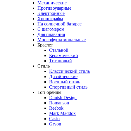
Механические
Противоударные
Электронные
Хронографы
На солнечной батарее
С шагомером
Для плавания
Многофункциональные
Браслет
Стальной
Керамический
Титановый
Стиль
Классический стиль
Дизайнерские
Военный стиль
Спортивный стиль
Топ-бренды
Danish Design
Romanson
Reebok
Mark Maddox
Casio
Gryon