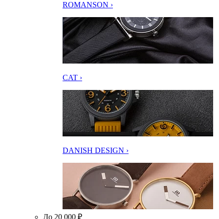
ROMANSON ›
CAT ›
DANISH DESIGN ›
До 20 000 ₽