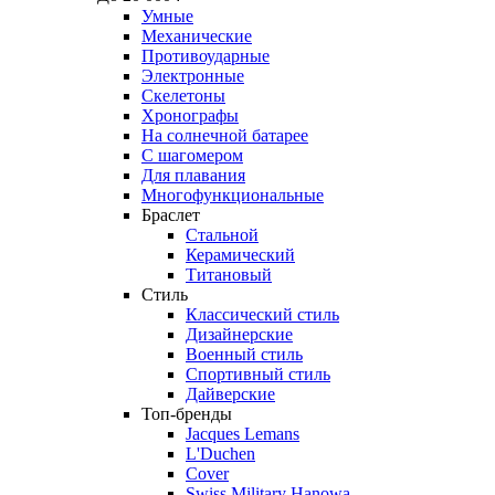
Умные
Механические
Противоударные
Электронные
Скелетоны
Хронографы
На солнечной батарее
С шагомером
Для плавания
Многофункциональные
Браслет
Стальной
Керамический
Титановый
Стиль
Классический стиль
Дизайнерские
Военный стиль
Спортивный стиль
Дайверские
Топ-бренды
Jacques Lemans
L'Duchen
Cover
Swiss Military Hanowa