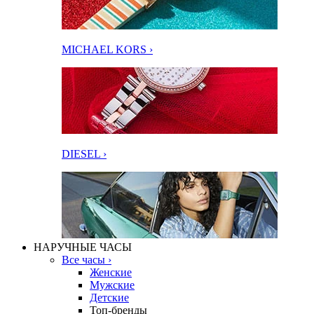
MICHAEL KORS ›
DIESEL ›
НАРУЧНЫЕ ЧАСЫ
Все часы ›
Женские
Мужские
Детские
Топ-бренды