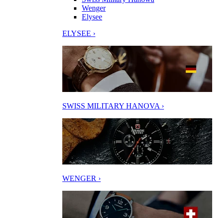
Wenger
Elysee
ELYSEE ›
SWISS MILITARY HANOVA ›
WENGER ›